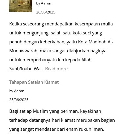
by Aaron
Ramah
26/06/2025
Muslim
Ketika seseorang mendapatkan kesempatan mulia
di
untuk mengunjungi salah satu kota suci yang
Eropa
penuh dengan keberkahan, yaitu Kota Madinah Al-
Munawwarah, maka sangat dianjurkan baginya
untuk memperbanyak doa kepada Allah
:
Subḥānahu Wa…
Read more
Keutamaan
Tahapan Setelah Kiamat
Berdoa
by Aaron
di
25/06/2025
Raudhah
Bagi setiap Muslim yang beriman, keyakinan
terhadap datangnya hari kiamat merupakan bagian
yang sangat mendasar dari enam rukun iman.