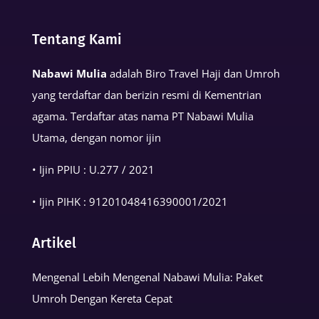
Basmalah
dalam
Tentang Kami
Kehidupan
Muslim
Nabawi Mulia
adalah Biro Travel Haji dan Umroh
yang terdaftar dan berizin resmi di Kementrian
agama. Terdaftar atas nama PT Nabawi Mulia
Utama, dengan nomor ijin
• Ijin PPIU : U.277 / 2021
• Ijin PIHK :
91201048416390001
/2021
Artikel
Mengenal Lebih Mengenal Nabawi Mulia: Paket
Umroh Dengan Kereta Cepat