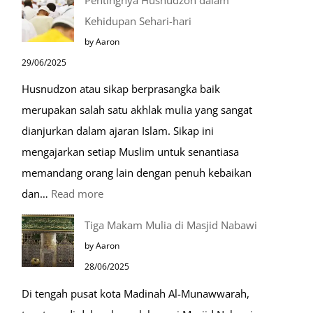
Dabbah
Kehidupan Sehari-hari
Menjelang
by Aaron
Kiamat
29/06/2025
Husnudzon atau sikap berprasangka baik
merupakan salah satu akhlak mulia yang sangat
dianjurkan dalam ajaran Islam. Sikap ini
mengajarkan setiap Muslim untuk senantiasa
memandang orang lain dengan penuh kebaikan
:
dan…
Read more
Pentingnya
Tiga Makam Mulia di Masjid Nabawi
Husnudzon
by Aaron
dalam
28/06/2025
Kehidupan
Di tengah pusat kota Madinah Al-Munawwarah,
Sehari-