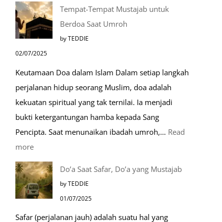
Mengenal
Tempat-Tempat Mustajab untuk
Lebih
Berdoa Saat Umroh
Mengenal
by TEDDIE
Nabawi
02/07/2025
Mulia:
Keutamaan Doa dalam Islam Dalam setiap langkah
Paket
perjalanan hidup seorang Muslim, doa adalah
Umroh
kekuatan spiritual yang tak ternilai. Ia menjadi
Dengan
bukti ketergantungan hamba kepada Sang
Kereta
Pencipta. Saat menunaikan ibadah umroh,…
Read
Cepat
:
more
Tempat-
Do’a Saat Safar, Do’a yang Mustajab
Tempat
by TEDDIE
Mustajab
01/07/2025
untuk
Safar (perjalanan jauh) adalah suatu hal yang
Berdoa