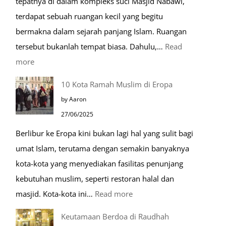
tepatnya di dalam kompleks suci Masjid Nabawi,
hari
terdapat sebuah ruangan kecil yang begitu
bermakna dalam sejarah panjang Islam. Ruangan
tersebut bukanlah tempat biasa. Dahulu,…
Read
:
more
Tiga
10 Kota Ramah Muslim di Eropa
Makam
by Aaron
Mulia
27/06/2025
di
Berlibur ke Eropa kini bukan lagi hal yang sulit bagi
Masjid
umat Islam, terutama dengan semakin banyaknya
Nabawi
kota-kota yang menyediakan fasilitas penunjang
kebutuhan muslim, seperti restoran halal dan
:
masjid. Kota-kota ini…
Read more
10
Keutamaan Berdoa di Raudhah
Kota