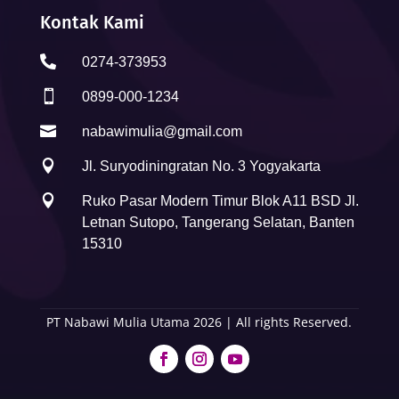
Kontak Kami

0274-373953

0899-000-1234

nabawimulia@gmail.com

Jl. Suryodiningratan No. 3 Yogyakarta

Ruko Pasar Modern Timur Blok A11 BSD Jl.
Letnan Sutopo, Tangerang Selatan, Banten
15310
PT Nabawi Mulia Utama 2026 | All rights Reserved.