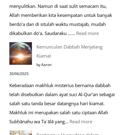
menyulitkan. Namun di saat sulit semacam itu,
Saat
Allah memberikan kita kesempatan untuk banyak
Umroh
berdo’a dan di situlah waktu mustajab, mudah
:
dikabulkan do’a. Saudaraku ……
Read more
Do’a
Kemunculan Dabbah Menjelang
Saat
Kiamat
Safar,
by Aaron
Do’a
30/06/2025
yang
Keberadaan makhluk misterius bernama dabbah
Mustajab
telah disebutkan dalam ayat suci Al-Qur’an sebagai
salah satu tanda besar datangnya hari kiamat.
Makhluk ini merupakan salah satu ciptaan Allah
:
Subḥānahu wa Taʿālā yang…
Read more
Kemunculan
Pentingnya Husnudzon dalam