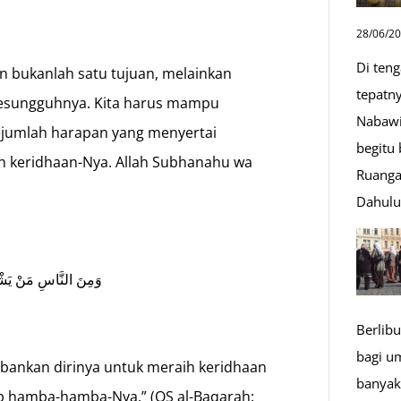
28/06/2
Di ten
n bukanlah satu tujuan, melainkan
tepatn
an sesungguhnya. Kita harus mampu
Nabawi
ejumlah harapan yang menyertai
begitu
ih keridhaan-Nya. Allah Subhanahu wa
Ruanga
Dahul
وَمِنَ النَّاسِ مَنْ يَشْرِ
Berlibu
bagi u
bankan dirinya untuk meraih keridhaan
banyak
p hamba-hamba-Nya,” (QS al-Baqarah: