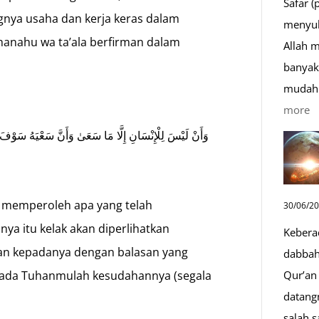
Safar (
nya usaha dan kerja keras dalam
menyul
bhanahu wa ta’ala berfirman dalam
Allah 
banyak 
mudah 
:
more
D
وَأَنْ لَيْسَ لِلْإِنْسَانِ إِلَّا مَا سَعَىٰ وَأَنَّ سَعْيَهُ سَوْفَ يُرَ
S
Sa
D
 memperoleh apa yang telah
30/06/2
y
a itu kelak akan diperlihatkan
Kebera
M
san kepadanya dengan balasan yang
dabbah 
Qur’an 
pada Tuhanmulah kesudahannya (segala
datang
salah s