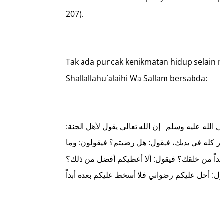
207).
Tak ada puncak kenikmatan hidup selain 
Shallallahu`alaihi Wa Sallam bersabda:
الله عليه وسلم: إن الله تعالى يقول لأهل الجنة
خير كله في يديك، فيقول: هل رضيتم؟ فيقولون: وما
أحداً من خلقك؟ فيقول: ألا أعطيكم أفضل من ذلك؟
 أحل عليكم رضواني فلا أسخط عليكم بعده أبداً