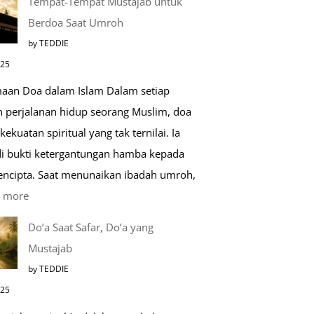
Tempat-Tempat Mustajab untuk
Lebih
Berdoa Saat Umroh
Mengenal
by TEDDIE
Nabawi
025
Mulia:
aan Doa dalam Islam Dalam setiap
Paket
h perjalanan hidup seorang Muslim, doa
Umroh
kekuatan spiritual yang tak ternilai. Ia
Dengan
i bukti ketergantungan hamba kepada
Kereta
encipta. Saat menunaikan ibadah umroh,
Cepat
:
 more
Tempat-
Do’a Saat Safar, Do’a yang
Tempat
Mustajab
Mustajab
by TEDDIE
untuk
025
Berdoa