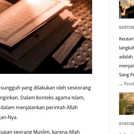
02/07/2
Keutam
langka
adalah 
menjad
Sang P
…
Read
-sungguh yang dilakukan oleh seseorang
iinginkan. Dalam konteks agama Islam,
 dalam menjalankan perintah Allah
gan-Nya.
01/07/2
idupan seorang Muslim, karena Allah