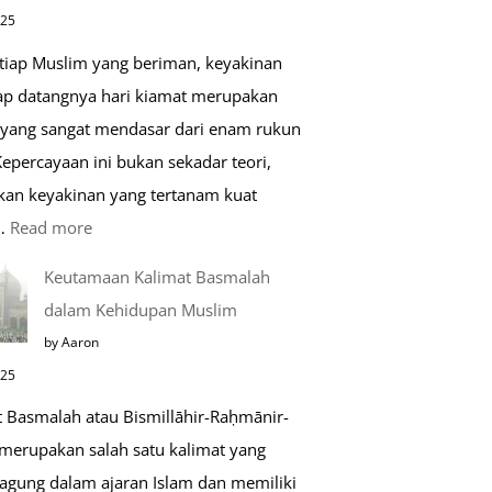
di
025
Raudhah
etiap Muslim yang beriman, keyakinan
ap datangnya hari kiamat merupakan
 yang sangat mendasar dari enam rukun
epercayaan ini bukan sekadar teori,
kan keyakinan yang tertanam kuat
:
…
Read more
Tahapan
Keutamaan Kalimat Basmalah
Setelah
dalam Kehidupan Muslim
Kiamat
by Aaron
025
t Basmalah atau Bismillāhir-Raḥmānir-
merupakan salah satu kalimat yang
 agung dalam ajaran Islam dan memiliki