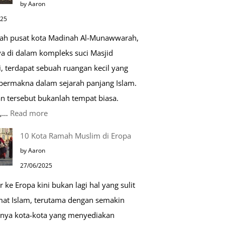
by Aaron
Kehidupan
025
Sehari-
gah pusat kota Madinah Al-Munawwarah,
hari
ya di dalam kompleks suci Masjid
, terdapat sebuah ruangan kecil yang
 bermakna dalam sejarah panjang Islam.
n tersebut bukanlah tempat biasa.
:
u,…
Read more
Tiga
10 Kota Ramah Muslim di Eropa
Makam
by Aaron
Mulia
27/06/2025
di
r ke Eropa kini bukan lagi hal yang sulit
Masjid
mat Islam, terutama dengan semakin
Nabawi
nya kota-kota yang menyediakan