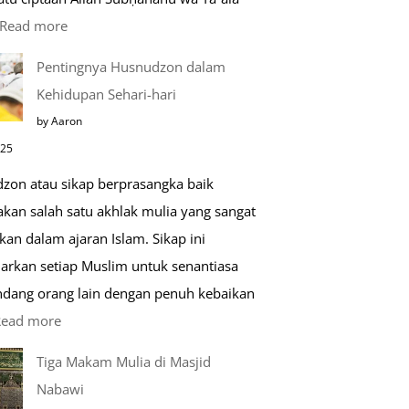
:
Read more
Kemunculan
Pentingnya Husnudzon dalam
Dabbah
Kehidupan Sehari-hari
Menjelang
by Aaron
Kiamat
025
zon atau sikap berprasangka baik
kan salah satu akhlak mulia yang sangat
kan dalam ajaran Islam. Sikap ini
arkan setiap Muslim untuk senantiasa
ang orang lain dengan penuh kebaikan
:
Read more
Pentingnya
Tiga Makam Mulia di Masjid
Husnudzon
Nabawi
dalam