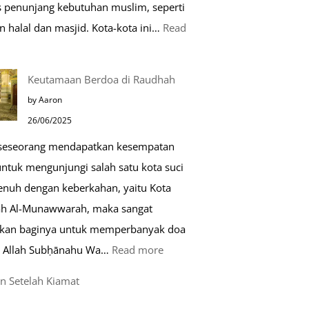
as penunjang kebutuhan muslim, seperti
n halal dan masjid. Kota-kota ini…
Read
0
Keutamaan Berdoa di Raudhah
ota
by Aaron
amah
26/06/2025
uslim
 seseorang mendapatkan kesempatan
untuk mengunjungi salah satu kota suci
ropa
enuh dengan keberkahan, yaitu Kota
h Al-Munawwarah, maka sangat
rkan baginya untuk memperbanyak doa
:
 Allah Subḥānahu Wa…
Read more
Keutamaan
n Setelah Kiamat
Berdoa