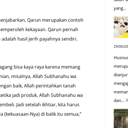
yang…
n menjabarkan, Qarun merupakan contoh
memperoleh kekayaan. Qarun pernah
adalah hasil jerih payahnya sendiri.
29/06/2
Husnud
merupa
edagang bisa kaya raya karena memang
dianjur
anian, misalnya, Allah Subhanahu wa
mengaj
ngan baik, Allah perintahkan tanah
memand
etika jadi produk, Allah Subhanahu wa
dan…
beli. Jadi setelah ikhtiar, kita harus
a (kekuasaan-Nya) di balik itu semua,”