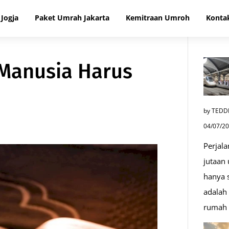
Jogja
Paket Umrah Jakarta
Kemitraan Umroh
Konta
Manusia Harus
by TEDD
04/07/2
Perjala
jutaan
hanya s
adalah 
rumah 