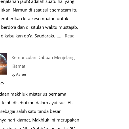
perjalanan jauh) adalah suatu hal yang
Saat
itkan. Namun di saat sulit semacam itu,
Umroh
memberikan kita kesempatan untuk
berdo’a dan di situlah waktu mustajab,
dikabulkan do’a. Saudaraku ……
Read
o’a
Kemunculan Dabbah Menjelang
aat
Kiamat
far,
by Aaron
o’a
025
ang
daan makhluk misterius bernama
ustajab
telah disebutkan dalam ayat suci Al-
sebagai salah satu tanda besar
nya hari kiamat. Makhluk ini merupakan
atu ciptaan Allah Subḥānahu wa Taʿālā