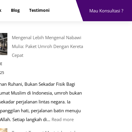
k
Blog
Testimoni
Mau Konsultasi ?
Mengenal Lebih Mengenal Nabawi
Mulia: Paket Umroh Dengan Kereta
Cepat
IE
025
nan Ruhani, Bukan Sekadar Fisik Bagi
 umat Muslim di Indonesia, umroh bukan
ekadar perjalanan lintas negara. Ia
panggilan hati, perjalanan batin menuju
:
Allah. Setiap langkah di…
Read more
Mengenal