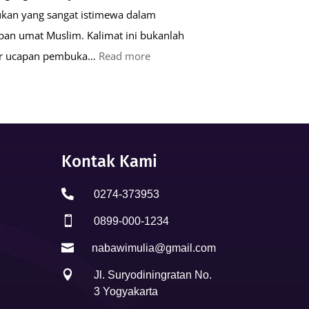
kan yang sangat istimewa dalam
pan umat Muslim. Kalimat ini bukanlah
:
ar ucapan pembuka…
Read more
Keutamaan
Kalimat
Basmalah
dalam
Kehidupan
Kontak Kami
Muslim

0274-373953

0899-000-1234

nabawimulia@gmail.com

Jl. Suryodiningratan No.
3 Yogyakarta