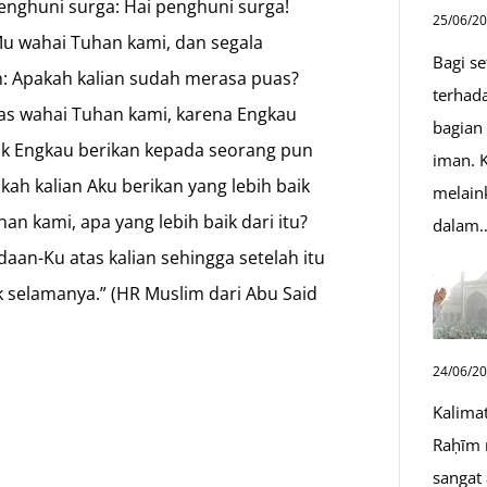
enghuni surga: Hai penghuni surga!
25/06/2
u wahai Tuhan kami, dan segala
Bagi s
an: Apakah kalian sudah merasa puas?
terhad
as wahai Tuhan kami, karena Engkau
bagian
ak Engkau berikan kepada seorang pun
iman. K
kah kalian Aku berikan yang lebih baik
melain
an kami, apa yang lebih baik dari itu?
dalam
aan-Ku atas kalian sehingga setelah itu
k selamanya.” (HR Muslim dari Abu Said
n
24/06/2
Kalima
Raḥīm 
sangat