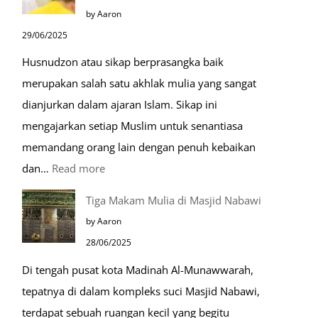
Menjelang
by Aaron
Kiamat
29/06/2025
Husnudzon atau sikap berprasangka baik
merupakan salah satu akhlak mulia yang sangat
dianjurkan dalam ajaran Islam. Sikap ini
mengajarkan setiap Muslim untuk senantiasa
memandang orang lain dengan penuh kebaikan
:
dan…
Read more
Pentingnya
Tiga Makam Mulia di Masjid Nabawi
Husnudzon
by Aaron
dalam
28/06/2025
Kehidupan
Di tengah pusat kota Madinah Al-Munawwarah,
Sehari-
tepatnya di dalam kompleks suci Masjid Nabawi,
hari
terdapat sebuah ruangan kecil yang begitu