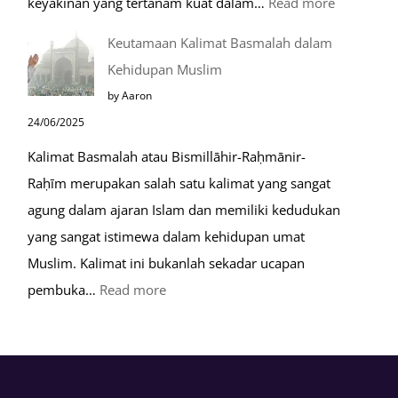
:
keyakinan yang tertanam kuat dalam…
Read more
Tahapan
Keutamaan Kalimat Basmalah dalam
Setelah
Kehidupan Muslim
Kiamat
by Aaron
24/06/2025
Kalimat Basmalah atau Bismillāhir-Raḥmānir-
Raḥīm merupakan salah satu kalimat yang sangat
agung dalam ajaran Islam dan memiliki kedudukan
yang sangat istimewa dalam kehidupan umat
Muslim. Kalimat ini bukanlah sekadar ucapan
:
pembuka…
Read more
Keutamaan
Kalimat
Basmalah
dalam