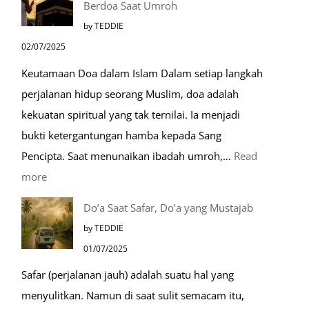
Berdoa Saat Umroh
Mengenal
by TEDDIE
Nabawi
02/07/2025
Mulia:
Keutamaan Doa dalam Islam Dalam setiap langkah
Paket
perjalanan hidup seorang Muslim, doa adalah
Umroh
kekuatan spiritual yang tak ternilai. Ia menjadi
Dengan
bukti ketergantungan hamba kepada Sang
Kereta
Pencipta. Saat menunaikan ibadah umroh,…
Read
Cepat
:
more
Tempat-
Do’a Saat Safar, Do’a yang Mustajab
Tempat
by TEDDIE
Mustajab
01/07/2025
untuk
Safar (perjalanan jauh) adalah suatu hal yang
Berdoa
menyulitkan. Namun di saat sulit semacam itu,
Saat