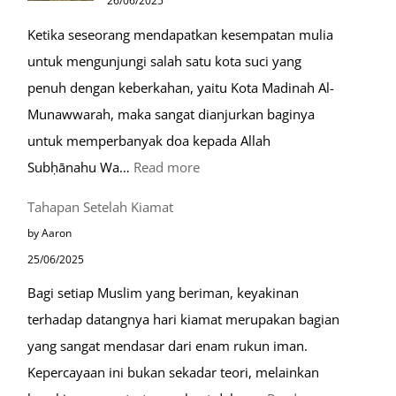
26/06/2025
Muslim
Ketika seseorang mendapatkan kesempatan mulia
di
untuk mengunjungi salah satu kota suci yang
Eropa
penuh dengan keberkahan, yaitu Kota Madinah Al-
Munawwarah, maka sangat dianjurkan baginya
untuk memperbanyak doa kepada Allah
:
Subḥānahu Wa…
Read more
Keutamaan
Tahapan Setelah Kiamat
Berdoa
by Aaron
di
25/06/2025
Raudhah
Bagi setiap Muslim yang beriman, keyakinan
terhadap datangnya hari kiamat merupakan bagian
yang sangat mendasar dari enam rukun iman.
Kepercayaan ini bukan sekadar teori, melainkan