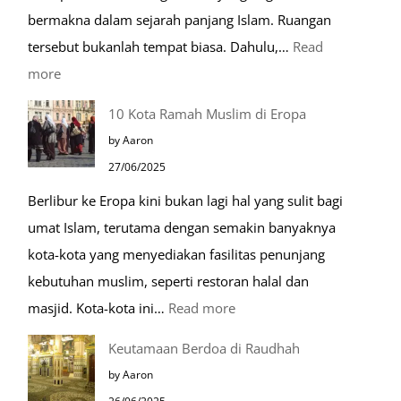
bermakna dalam sejarah panjang Islam. Ruangan
tersebut bukanlah tempat biasa. Dahulu,…
Read
:
more
Tiga
10 Kota Ramah Muslim di Eropa
Makam
by Aaron
Mulia
27/06/2025
di
Berlibur ke Eropa kini bukan lagi hal yang sulit bagi
Masjid
umat Islam, terutama dengan semakin banyaknya
Nabawi
kota-kota yang menyediakan fasilitas penunjang
kebutuhan muslim, seperti restoran halal dan
:
masjid. Kota-kota ini…
Read more
10
Keutamaan Berdoa di Raudhah
Kota
by Aaron
Ramah