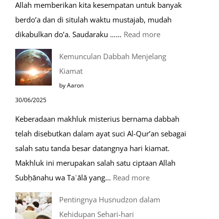
Allah memberikan kita kesempatan untuk banyak
Umroh
berdo’a dan di situlah waktu mustajab, mudah
:
dikabulkan do’a. Saudaraku ……
Read more
Do’a
Kemunculan Dabbah Menjelang
Saat
Kiamat
Safar,
by Aaron
Do’a
30/06/2025
yang
Keberadaan makhluk misterius bernama dabbah
Mustajab
telah disebutkan dalam ayat suci Al-Qur’an sebagai
salah satu tanda besar datangnya hari kiamat.
Makhluk ini merupakan salah satu ciptaan Allah
:
Subḥānahu wa Taʿālā yang…
Read more
Kemunculan
Pentingnya Husnudzon dalam
Dabbah
Kehidupan Sehari-hari