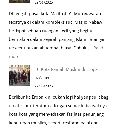
28/06/2025
Kehidupan
Di tengah pusat kota Madinah Al-Munawwarah,
Sehari-
tepatnya di dalam kompleks suci Masjid Nabawi,
hari
terdapat sebuah ruangan kecil yang begitu
bermakna dalam sejarah panjang Islam. Ruangan
tersebut bukanlah tempat biasa. Dahulu,…
Read
:
more
Tiga
10 Kota Ramah Muslim di Eropa
Makam
by Aaron
Mulia
27/06/2025
di
Berlibur ke Eropa kini bukan lagi hal yang sulit bagi
Masjid
umat Islam, terutama dengan semakin banyaknya
Nabawi
kota-kota yang menyediakan fasilitas penunjang
kebutuhan muslim, seperti restoran halal dan