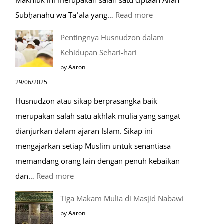
:
Subḥānahu wa Taʿālā yang…
Read more
Kemunculan
Pentingnya Husnudzon dalam
Dabbah
Kehidupan Sehari-hari
Menjelang
by Aaron
Kiamat
29/06/2025
Husnudzon atau sikap berprasangka baik
merupakan salah satu akhlak mulia yang sangat
dianjurkan dalam ajaran Islam. Sikap ini
mengajarkan setiap Muslim untuk senantiasa
memandang orang lain dengan penuh kebaikan
:
dan…
Read more
Pentingnya
Tiga Makam Mulia di Masjid Nabawi
Husnudzon
by Aaron
dalam