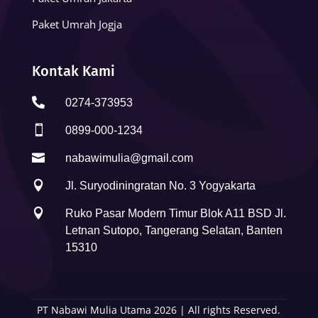
Paket Umrah Jogja
Kontak Kami

0274-373953

0899-000-1234

nabawimulia@gmail.com

Jl. Suryodiningratan No. 3 Yogyakarta

Ruko Pasar Modern Timur Blok A11 BSD Jl.
Letnan Sutopo, Tangerang Selatan, Banten
15310
PT Nabawi Mulia Utama 2026 | All rights Reserved.