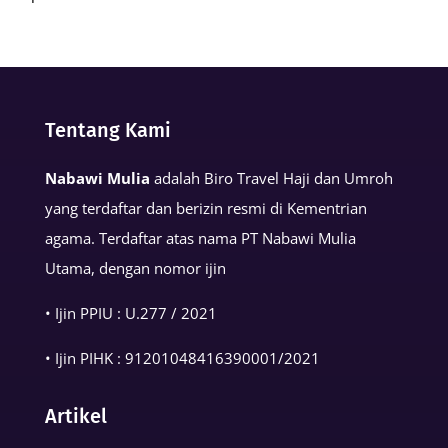
Keutamaan
Kalimat
Basmalah
dalam
Tentang Kami
Kehidupan
Muslim
Nabawi Mulia
adalah Biro Travel Haji dan Umroh
yang terdaftar dan berizin resmi di Kementrian
agama. Terdaftar atas nama PT Nabawi Mulia
Utama, dengan nomor ijin
• Ijin PPIU : U.277 / 2021
• Ijin PIHK :
91201048416390001
/2021
Artikel