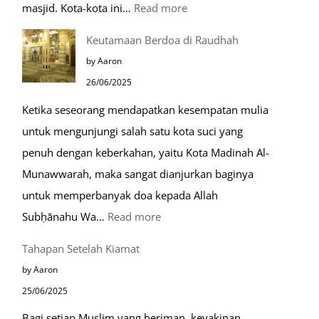
:
masjid. Kota-kota ini…
Read more
10
Keutamaan Berdoa di Raudhah
Kota
by Aaron
Ramah
26/06/2025
Muslim
Ketika seseorang mendapatkan kesempatan mulia
di
untuk mengunjungi salah satu kota suci yang
Eropa
penuh dengan keberkahan, yaitu Kota Madinah Al-
Munawwarah, maka sangat dianjurkan baginya
untuk memperbanyak doa kepada Allah
:
Subḥānahu Wa…
Read more
Keutamaan
Tahapan Setelah Kiamat
Berdoa
by Aaron
di
25/06/2025
Raudhah
Bagi setiap Muslim yang beriman, keyakinan