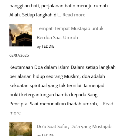
panggilan hati, perjalanan batin menuju rumah
:
Allah. Setiap langkah di…
Read more
Mengenal
Tempat-Tempat Mustajab untuk
Lebih
Berdoa Saat Umroh
Mengenal
by TEDDIE
Nabawi
02/07/2025
Mulia:
Keutamaan Doa dalam Islam Dalam setiap langkah
Paket
perjalanan hidup seorang Muslim, doa adalah
Umroh
kekuatan spiritual yang tak ternilai. Ia menjadi
Dengan
bukti ketergantungan hamba kepada Sang
Kereta
Pencipta. Saat menunaikan ibadah umroh,…
Read
Cepat
:
more
Tempat-
Do’a Saat Safar, Do’a yang Mustajab
Tempat
by TEDDIE