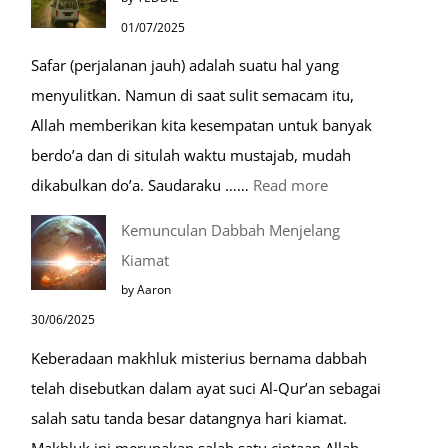
Mustajab
01/07/2025
untuk
Safar (perjalanan jauh) adalah suatu hal yang
Berdoa
menyulitkan. Namun di saat sulit semacam itu,
Saat
Allah memberikan kita kesempatan untuk banyak
Umroh
berdo’a dan di situlah waktu mustajab, mudah
:
dikabulkan do’a. Saudaraku ……
Read more
Do’a
Kemunculan Dabbah Menjelang
Saat
Kiamat
Safar,
by Aaron
Do’a
30/06/2025
yang
Keberadaan makhluk misterius bernama dabbah
Mustajab
telah disebutkan dalam ayat suci Al-Qur’an sebagai
salah satu tanda besar datangnya hari kiamat.
Makhluk ini merupakan salah satu ciptaan Allah