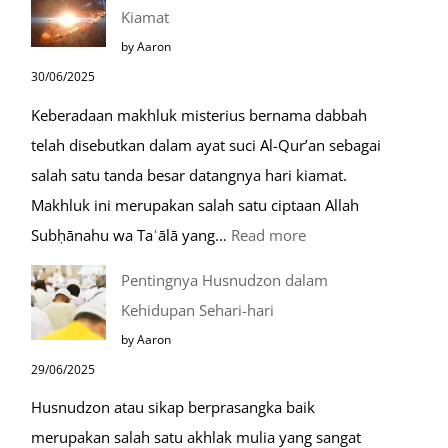
Saat
Kiamat
Safar,
by Aaron
Do’a
30/06/2025
yang
Keberadaan makhluk misterius bernama dabbah
Mustajab
telah disebutkan dalam ayat suci Al-Qur’an sebagai
salah satu tanda besar datangnya hari kiamat.
Makhluk ini merupakan salah satu ciptaan Allah
:
Subḥānahu wa Taʿālā yang…
Read more
Kemunculan
Pentingnya Husnudzon dalam
Dabbah
Kehidupan Sehari-hari
Menjelang
by Aaron
Kiamat
29/06/2025
Husnudzon atau sikap berprasangka baik
merupakan salah satu akhlak mulia yang sangat