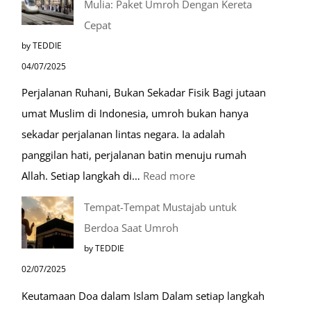
Mulia: Paket Umroh Dengan Kereta
Cepat
by TEDDIE
04/07/2025
Perjalanan Ruhani, Bukan Sekadar Fisik Bagi jutaan
umat Muslim di Indonesia, umroh bukan hanya
sekadar perjalanan lintas negara. Ia adalah
panggilan hati, perjalanan batin menuju rumah
:
Allah. Setiap langkah di…
Read more
Mengenal
Tempat-Tempat Mustajab untuk
Lebih
Berdoa Saat Umroh
Mengenal
by TEDDIE
Nabawi
02/07/2025
Mulia:
Keutamaan Doa dalam Islam Dalam setiap langkah
Paket