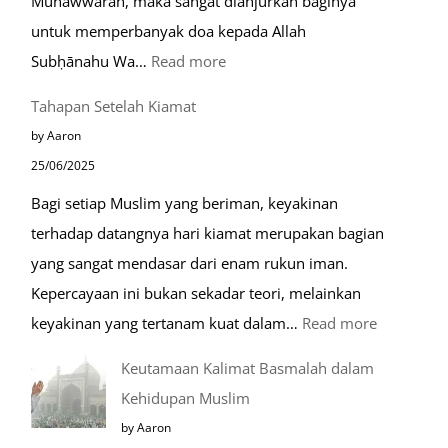
Munawwarah, maka sangat dianjurkan baginya
untuk memperbanyak doa kepada Allah
:
Subḥānahu Wa…
Read more
Keutamaan
Tahapan Setelah Kiamat
Berdoa
by Aaron
di
25/06/2025
Raudhah
Bagi setiap Muslim yang beriman, keyakinan
terhadap datangnya hari kiamat merupakan bagian
yang sangat mendasar dari enam rukun iman.
Kepercayaan ini bukan sekadar teori, melainkan
:
keyakinan yang tertanam kuat dalam…
Read more
Tahapan
Keutamaan Kalimat Basmalah dalam
Setelah
Kehidupan Muslim
Kiamat
by Aaron