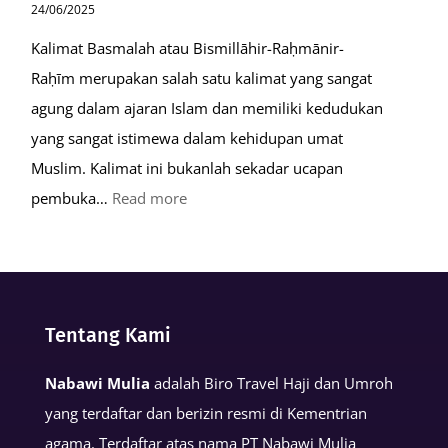
24/06/2025
Kalimat Basmalah atau Bismillāhir-Raḥmānir-
Raḥīm merupakan salah satu kalimat yang sangat
agung dalam ajaran Islam dan memiliki kedudukan
yang sangat istimewa dalam kehidupan umat
Muslim. Kalimat ini bukanlah sekadar ucapan
:
pembuka…
Read more
Keutamaan
Kalimat
Basmalah
dalam
Tentang Kami
Kehidupan
Muslim
Nabawi Mulia
adalah Biro Travel Haji dan Umroh
yang terdaftar dan berizin resmi di Kementrian
agama. Terdaftar atas nama PT Nabawi Mulia