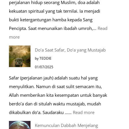
perjalanan hidup seorang Muslim, doa adalah
Umroh
kekuatan spiritual yang tak ternilai. Ia menjadi
Dengan
bukti ketergantungan hamba kepada Sang
Kereta
Pencipta. Saat menunaikan ibadah umroh,…
Read
Cepat
:
more
Tempat-
Do’a Saat Safar, Do’a yang Mustajab
Tempat
by TEDDIE
Mustajab
01/07/2025
untuk
Safar (perjalanan jauh) adalah suatu hal yang
Berdoa
menyulitkan. Namun di saat sulit semacam itu,
Saat
Allah memberikan kita kesempatan untuk banyak
Umroh
berdo’a dan di situlah waktu mustajab, mudah
:
dikabulkan do’a. Saudaraku ……
Read more
Do’a
Kemunculan Dabbah Menjelang