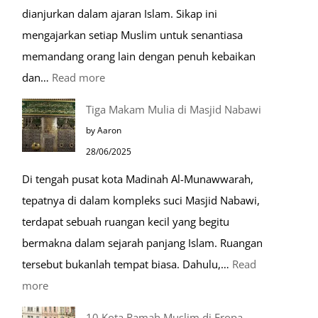
dianjurkan dalam ajaran Islam. Sikap ini
mengajarkan setiap Muslim untuk senantiasa
memandang orang lain dengan penuh kebaikan
:
dan…
Read more
Pentingnya
Tiga Makam Mulia di Masjid Nabawi
Husnudzon
by Aaron
dalam
28/06/2025
Kehidupan
Di tengah pusat kota Madinah Al-Munawwarah,
Sehari-
tepatnya di dalam kompleks suci Masjid Nabawi,
hari
terdapat sebuah ruangan kecil yang begitu
bermakna dalam sejarah panjang Islam. Ruangan
tersebut bukanlah tempat biasa. Dahulu,…
Read
:
more
Tiga
10 Kota Ramah Muslim di Eropa