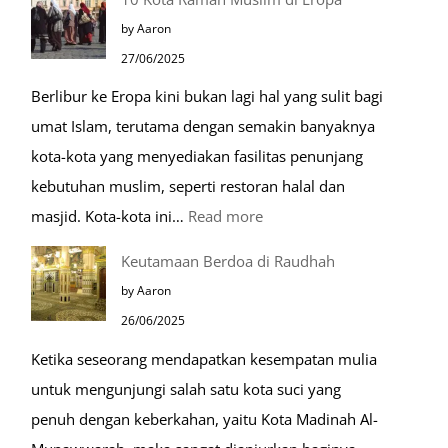
Makam
by Aaron
Mulia
27/06/2025
di
Berlibur ke Eropa kini bukan lagi hal yang sulit bagi
Masjid
umat Islam, terutama dengan semakin banyaknya
Nabawi
kota-kota yang menyediakan fasilitas penunjang
kebutuhan muslim, seperti restoran halal dan
:
masjid. Kota-kota ini…
Read more
10
Keutamaan Berdoa di Raudhah
Kota
by Aaron
Ramah
26/06/2025
Muslim
Ketika seseorang mendapatkan kesempatan mulia
di
untuk mengunjungi salah satu kota suci yang
Eropa
penuh dengan keberkahan, yaitu Kota Madinah Al-