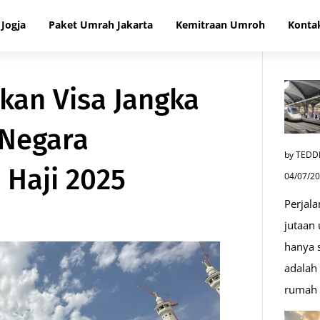
Jogja
Paket Umrah Jakarta
Kemitraan Umroh
Konta
tkan Visa Jangka
 Negara
by TEDD
 Haji 2025
04/07/2
Perjala
jutaan
hanya s
adalah 
rumah 