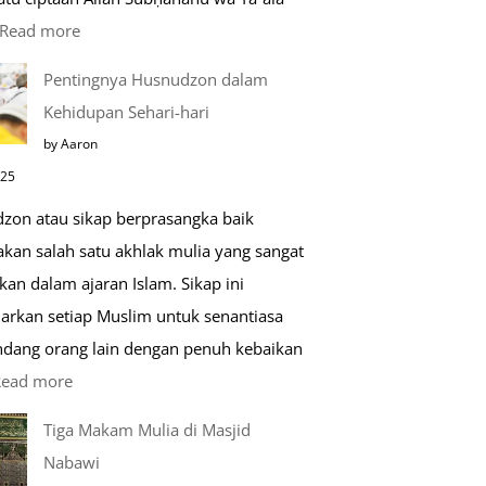
:
Read more
Kemunculan
Pentingnya Husnudzon dalam
Dabbah
Kehidupan Sehari-hari
Menjelang
by Aaron
Kiamat
025
zon atau sikap berprasangka baik
kan salah satu akhlak mulia yang sangat
kan dalam ajaran Islam. Sikap ini
arkan setiap Muslim untuk senantiasa
ang orang lain dengan penuh kebaikan
:
Read more
Pentingnya
Tiga Makam Mulia di Masjid
Husnudzon
Nabawi
dalam