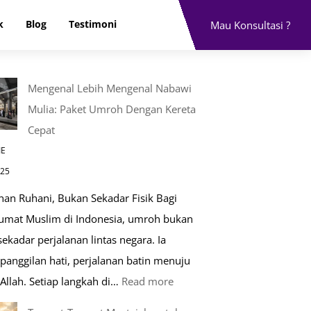
k
Blog
Testimoni
Mau Konsultasi ?
Mengenal Lebih Mengenal Nabawi
Mulia: Paket Umroh Dengan Kereta
Cepat
IE
025
nan Ruhani, Bukan Sekadar Fisik Bagi
 umat Muslim di Indonesia, umroh bukan
ekadar perjalanan lintas negara. Ia
panggilan hati, perjalanan batin menuju
:
Allah. Setiap langkah di…
Read more
Mengenal