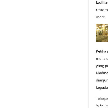
fasilit
restora
:
more
1
K
R
M
Ketika
di
mulia 
E
yang p
Madina
dianju
kepada
Tahapa
by Aaron