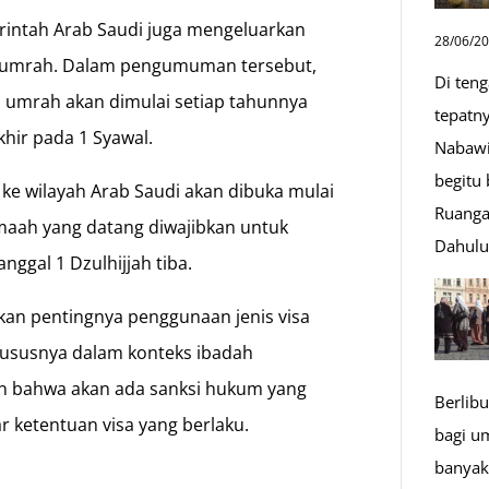
rintah Arab Saudi juga mengeluarkan
28/06/2
an umrah. Dalam pengumuman tersebut,
Di ten
a umrah akan dimulai setiap tahunnya
tepatn
khir pada 1 Syawal.
Nabawi
begitu
e wilayah Arab Saudi akan dibuka mulai
Ruanga
amaah yang datang diwajibkan untuk
Dahul
ggal 1 Dzulhijjah tiba.
an pentingnya penggunaan jenis visa
hususnya dalam konteks ibadah
n bahwa akan ada sanksi hukum yang
Berlibu
r ketentuan visa yang berlaku.
bagi u
n
banyak