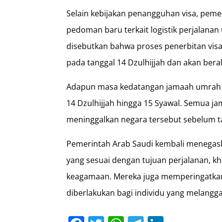
Selain kebijakan penangguhan visa, peme
pedoman baru terkait logistik perjalan
disebutkan bahwa proses penerbitan vis
pada tanggal 14 Dzulhijjah dan akan bera
Adapun masa kedatangan jamaah umrah k
14 Dzulhijjah hingga 15 Syawal. Semua j
meninggalkan negara tersebut sebelum tan
Pemerintah Arab Saudi kembali menegask
yang sesuai dengan tujuan perjalanan, k
keagamaan. Mereka juga memperingatka
diberlakukan bagi individu yang melangga
Facebook
Twitter
WhatsApp
Telegram
LinkedI