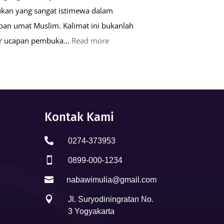
kan yang sangat istimewa dalam
pan umat Muslim. Kalimat ini bukanlah
:
ar ucapan pembuka…
Read more
Keutamaan
Kalimat
Basmalah
dalam
Kehidupan
Kontak Kami
Muslim

0274-373953

0899-000-1234

nabawimulia@gmail.com

Jl. Suryodiningratan No.
3 Yogyakarta