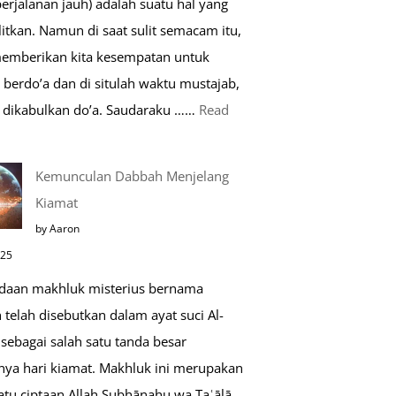
perjalanan jauh) adalah suatu hal yang
Saat
itkan. Namun di saat sulit semacam itu,
Umroh
memberikan kita kesempatan untuk
berdo’a dan di situlah waktu mustajab,
dikabulkan do’a. Saudaraku ……
Read
o’a
Kemunculan Dabbah Menjelang
aat
Kiamat
far,
by Aaron
o’a
025
ang
daan makhluk misterius bernama
ustajab
telah disebutkan dalam ayat suci Al-
sebagai salah satu tanda besar
nya hari kiamat. Makhluk ini merupakan
atu ciptaan Allah Subḥānahu wa Taʿālā