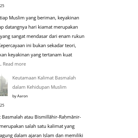
di
025
Raudhah
etiap Muslim yang beriman, keyakinan
ap datangnya hari kiamat merupakan
 yang sangat mendasar dari enam rukun
epercayaan ini bukan sekadar teori,
kan keyakinan yang tertanam kuat
:
…
Read more
Tahapan
Keutamaan Kalimat Basmalah
Setelah
dalam Kehidupan Muslim
Kiamat
by Aaron
025
t Basmalah atau Bismillāhir-Raḥmānir-
merupakan salah satu kalimat yang
 agung dalam ajaran Islam dan memiliki