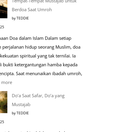
Tempat-Tempat Mustajab untuk
Lebih
Berdoa Saat Umroh
Mengenal
by TEDDIE
Nabawi
025
Mulia:
aan Doa dalam Islam Dalam setiap
Paket
h perjalanan hidup seorang Muslim, doa
Umroh
kekuatan spiritual yang tak ternilai. Ia
Dengan
i bukti ketergantungan hamba kepada
Kereta
encipta. Saat menunaikan ibadah umroh,
Cepat
:
 more
Tempat-
Do’a Saat Safar, Do’a yang
Tempat
Mustajab
Mustajab
by TEDDIE
untuk
025
Berdoa