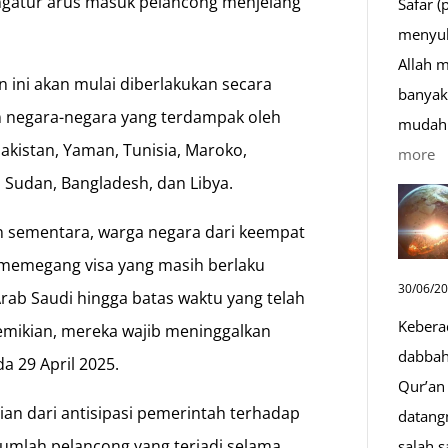
engatur arus masuk pelancong menjelang
Safar (
menyul
Allah 
n ini akan mulai diberlakukan secara
banyak 
un negara-negara yang terdampak oleh
mudah 
 Pakistan, Yaman, Tunisia, Maroko,
:
more
ak, Sudan, Bangladesh, dan Libya.
D
S
n sementara, warga negara dari keempat
Sa
h memegang visa yang masih berlaku
D
30/06/2
rab Saudi hingga batas waktu yang telah
y
Kebera
demikian, mereka wajib meninggalkan
M
dabbah 
a 29 April 2025.
Qur’an 
gian dari antisipasi pemerintah terhadap
datang
 jumlah pelancong yang terjadi selama
salah s