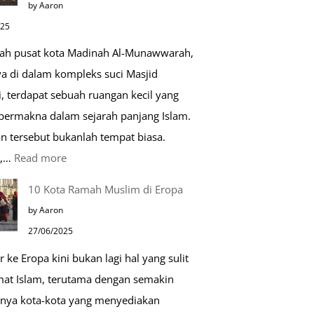
by Aaron
Kehidupan
025
Sehari-
gah pusat kota Madinah Al-Munawwarah,
hari
ya di dalam kompleks suci Masjid
, terdapat sebuah ruangan kecil yang
 bermakna dalam sejarah panjang Islam.
n tersebut bukanlah tempat biasa.
:
u,…
Read more
Tiga
10 Kota Ramah Muslim di Eropa
Makam
by Aaron
Mulia
27/06/2025
di
r ke Eropa kini bukan lagi hal yang sulit
Masjid
mat Islam, terutama dengan semakin
Nabawi
nya kota-kota yang menyediakan