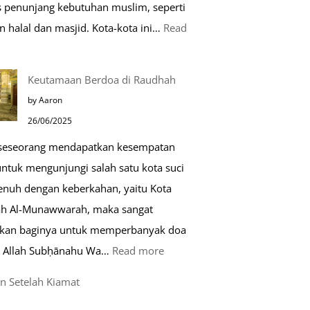
as penunjang kebutuhan muslim, seperti
n halal dan masjid. Kota-kota ini…
Read
0
Keutamaan Berdoa di Raudhah
ota
by Aaron
amah
26/06/2025
uslim
 seseorang mendapatkan kesempatan
untuk mengunjungi salah satu kota suci
ropa
enuh dengan keberkahan, yaitu Kota
h Al-Munawwarah, maka sangat
rkan baginya untuk memperbanyak doa
:
 Allah Subḥānahu Wa…
Read more
Keutamaan
n Setelah Kiamat
Berdoa