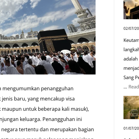
02/07/2
Keutam
langka
adalah 
menjad
Sang P
…
Read
elah mengumumkan penangguhan
 jenis baru, yang mencakup visa
uk maupun untuk beberapa kali masuk),
a kunjungan keluarga. Penangguhan ini
01/07/2
4 negara tertentu dan merupakan bagian