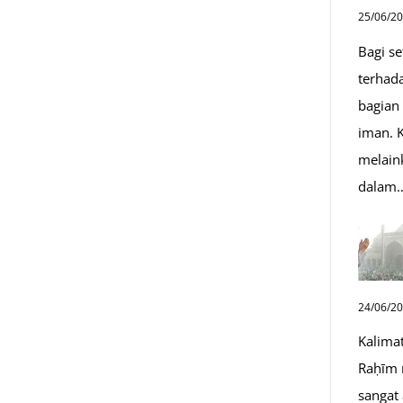
25/06/2
Bagi s
terhad
bagian
iman. K
melain
dalam
24/06/2
Kalima
Raḥīm 
sangat