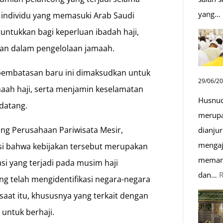
yang…
 individu yang memasuki Arab Saudi
untukkan bagi keperluan ibadah haji,
an dalam pengelolaan jamaah.
pembatasan baru ini dimaksudkan untuk
29/06/2
aah haji, serta menjamin keselamatan
Husnud
datang.
merupa
ang Perusahaan Pariwisata Mesir,
dianjur
mengaj
i bahwa kebijakan tersebut merupakan
memand
asi yang terjadi pada musim haji
dan…
g telah mengidentifikasi negara-negara
 saat itu, khususnya yang terkait dengan
 untuk berhaji.