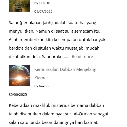
by TEDDIE
Mustajab
01/07/2025
untuk
Safar (perjalanan jauh) adalah suatu hal yang
Berdoa
menyulitkan. Namun di saat sulit semacam itu,
Saat
Allah memberikan kita kesempatan untuk banyak
Umroh
berdo’a dan di situlah waktu mustajab, mudah
:
dikabulkan do’a. Saudaraku ……
Read more
Do’a
Kemunculan Dabbah Menjelang
Saat
Kiamat
Safar,
by Aaron
Do’a
30/06/2025
yang
Keberadaan makhluk misterius bernama dabbah
Mustajab
telah disebutkan dalam ayat suci Al-Qur’an sebagai
salah satu tanda besar datangnya hari kiamat.