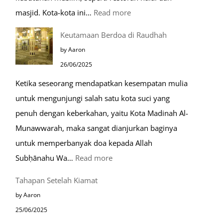
:
masjid. Kota-kota ini…
Read more
10
Keutamaan Berdoa di Raudhah
Kota
by Aaron
Ramah
26/06/2025
Muslim
Ketika seseorang mendapatkan kesempatan mulia
di
untuk mengunjungi salah satu kota suci yang
Eropa
penuh dengan keberkahan, yaitu Kota Madinah Al-
Munawwarah, maka sangat dianjurkan baginya
untuk memperbanyak doa kepada Allah
:
Subḥānahu Wa…
Read more
Keutamaan
Tahapan Setelah Kiamat
Berdoa
by Aaron
di
25/06/2025
Raudhah