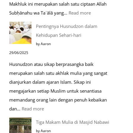
Makhluk ini merupakan salah satu ciptaan Allah
:
Subḥānahu wa Taʿālā yang…
Read more
Kemunculan
Pentingnya Husnudzon dalam
Dabbah
Kehidupan Sehari-hari
Menjelang
by Aaron
Kiamat
29/06/2025
Husnudzon atau sikap berprasangka baik
merupakan salah satu akhlak mulia yang sangat
dianjurkan dalam ajaran Islam. Sikap ini
mengajarkan setiap Muslim untuk senantiasa
memandang orang lain dengan penuh kebaikan
:
dan…
Read more
Pentingnya
Tiga Makam Mulia di Masjid Nabawi
Husnudzon
by Aaron