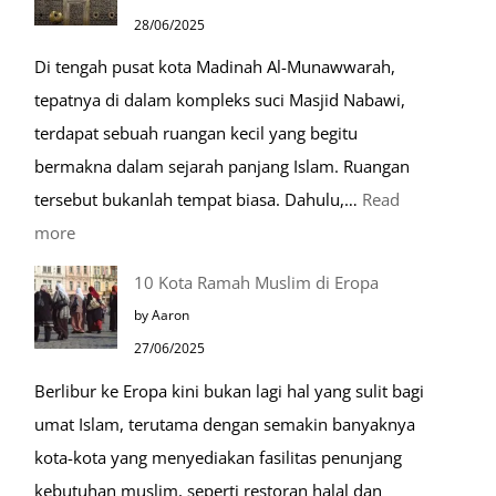
dalam
28/06/2025
Kehidupan
Di tengah pusat kota Madinah Al-Munawwarah,
Sehari-
tepatnya di dalam kompleks suci Masjid Nabawi,
hari
terdapat sebuah ruangan kecil yang begitu
bermakna dalam sejarah panjang Islam. Ruangan
tersebut bukanlah tempat biasa. Dahulu,…
Read
:
more
Tiga
10 Kota Ramah Muslim di Eropa
Makam
by Aaron
Mulia
27/06/2025
di
Berlibur ke Eropa kini bukan lagi hal yang sulit bagi
Masjid
umat Islam, terutama dengan semakin banyaknya
Nabawi
kota-kota yang menyediakan fasilitas penunjang
kebutuhan muslim, seperti restoran halal dan