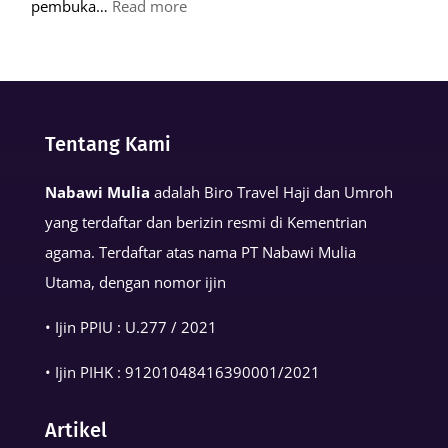
:
pembuka…
Read more
Keutamaan
Kalimat
Basmalah
dalam
Tentang Kami
Kehidupan
Muslim
Nabawi Mulia
adalah Biro Travel Haji dan Umroh
yang terdaftar dan berizin resmi di Kementrian
agama. Terdaftar atas nama PT Nabawi Mulia
Utama, dengan nomor ijin
• Ijin PPIU : U.277 / 2021
• Ijin PIHK :
91201048416390001
/2021
Artikel