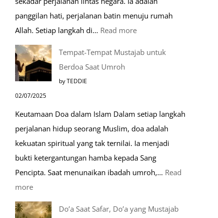
sekadar perjalanan lintas negara. Ia adalah
panggilan hati, perjalanan batin menuju rumah
:
Allah. Setiap langkah di…
Read more
Mengenal
Tempat-Tempat Mustajab untuk
Lebih
Berdoa Saat Umroh
Mengenal
by TEDDIE
Nabawi
02/07/2025
Mulia:
Keutamaan Doa dalam Islam Dalam setiap langkah
Paket
perjalanan hidup seorang Muslim, doa adalah
Umroh
kekuatan spiritual yang tak ternilai. Ia menjadi
Dengan
bukti ketergantungan hamba kepada Sang
Kereta
Pencipta. Saat menunaikan ibadah umroh,…
Read
Cepat
:
more
Tempat-
Do’a Saat Safar, Do’a yang Mustajab
Tempat