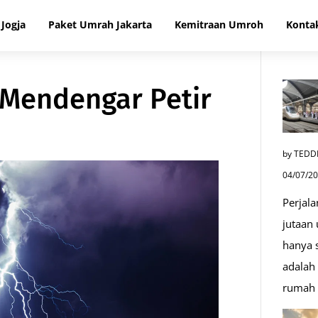
Jogja
Paket Umrah Jakarta
Kemitraan Umroh
Konta
 Mendengar Petir
by TEDD
04/07/2
Perjala
jutaan
hanya s
adalah 
rumah 