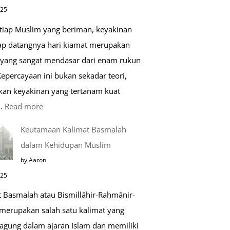
di
025
Raudhah
etiap Muslim yang beriman, keyakinan
ap datangnya hari kiamat merupakan
 yang sangat mendasar dari enam rukun
epercayaan ini bukan sekadar teori,
kan keyakinan yang tertanam kuat
:
…
Read more
Tahapan
Keutamaan Kalimat Basmalah
Setelah
dalam Kehidupan Muslim
Kiamat
by Aaron
025
t Basmalah atau Bismillāhir-Raḥmānir-
merupakan salah satu kalimat yang
 agung dalam ajaran Islam dan memiliki