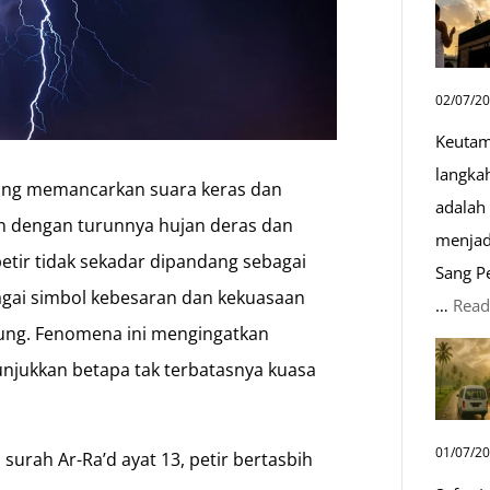
02/07/2
Keutam
langka
yang memancarkan suara keras dan
adalah 
n dengan turunnya hujan deras dan
menjad
etir tidak sekadar dipandang sebagai
Sang P
bagai simbol kebesaran dan kekuasaan
…
Read
ung. Fenomena ini mengingatkan
njukkan betapa tak terbatasnya kuasa
01/07/2
urah Ar-Ra’d ayat 13, petir bertasbih