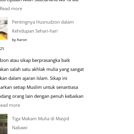
:
Read more
Kemunculan
Pentingnya Husnudzon dalam
Dabbah
Kehidupan Sehari-hari
Menjelang
by Aaron
Kiamat
025
zon atau sikap berprasangka baik
kan salah satu akhlak mulia yang sangat
kan dalam ajaran Islam. Sikap ini
arkan setiap Muslim untuk senantiasa
ang orang lain dengan penuh kebaikan
:
Read more
Pentingnya
Tiga Makam Mulia di Masjid
Husnudzon
Nabawi
dalam