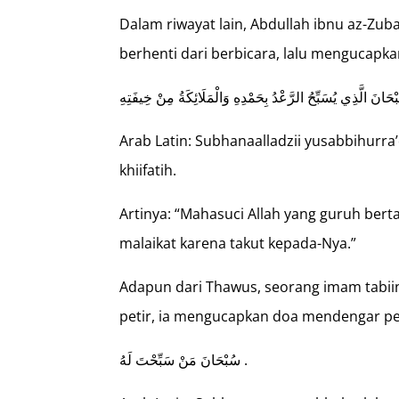
Dalam riwayat lain, Abdullah ibnu az-Zuba
berhenti dari berbicara, lalu mengucapk
Arab Latin: Subhanaalladzii yusabbihurra
khiifatih.
Artinya: “Mahasuci Allah yang guruh ber
malaikat karena takut kepada-Nya.”
Adapun dari Thawus, seorang imam tabii
petir, ia mengucapkan doa mendengar pet
سُبْحَانَ مَنْ سَبِّحْتَ لَهُ .