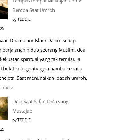
Tempat-Tempat Mustajab untuk
Lebih
Berdoa Saat Umroh
Mengenal
by TEDDIE
Nabawi
025
Mulia:
aan Doa dalam Islam Dalam setiap
Paket
h perjalanan hidup seorang Muslim, doa
Umroh
kekuatan spiritual yang tak ternilai. Ia
Dengan
i bukti ketergantungan hamba kepada
Kereta
encipta. Saat menunaikan ibadah umroh,
Cepat
:
 more
Tempat-
Do’a Saat Safar, Do’a yang
Tempat
Mustajab
Mustajab
by TEDDIE
untuk
025
Berdoa