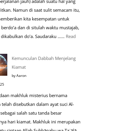
perjalanan jauh) adalah suatu hal yang
Saat
itkan. Namun di saat sulit semacam itu,
Umroh
memberikan kita kesempatan untuk
berdo’a dan di situlah waktu mustajab,
dikabulkan do’a. Saudaraku ……
Read
o’a
Kemunculan Dabbah Menjelang
aat
Kiamat
far,
by Aaron
o’a
025
ang
daan makhluk misterius bernama
ustajab
telah disebutkan dalam ayat suci Al-
sebagai salah satu tanda besar
nya hari kiamat. Makhluk ini merupakan
atu ciptaan Allah Subḥānahu wa Taʿālā