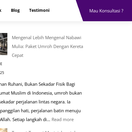
k
Blog
Testimoni
Mau Konsultasi ?
Mengenal Lebih Mengenal Nabawi
Mulia: Paket Umroh Dengan Kereta
Cepat
IE
025
nan Ruhani, Bukan Sekadar Fisik Bagi
 umat Muslim di Indonesia, umroh bukan
ekadar perjalanan lintas negara. Ia
panggilan hati, perjalanan batin menuju
:
Allah. Setiap langkah di…
Read more
Mengenal