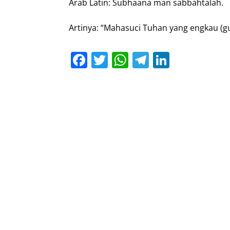
Arab Latin: Subhaana man sabbahtalah.
Artinya: “Mahasuci Tuhan yang engkau (g
Facebook
Twitter
WhatsApp
Telegram
LinkedI