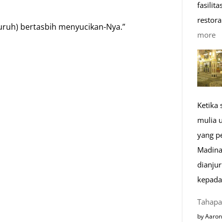
fasilit
restora
uruh) bertasbih menyucikan-Nya.”
:
more
n
1
K
R
M
Ketika
di
mulia 
E
yang p
Madina
dianju
kepada
Tahapa
by Aaron