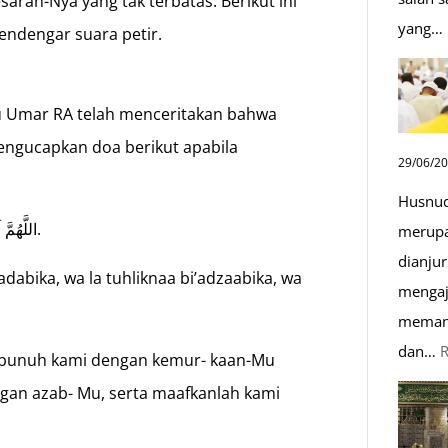
aran-Nya yang tak terbatas. Berikut ini
yang…
mendengar suara petir.
u Umar RA telah menceritakan bahwa
 mengucapkan doa berikut apabila
29/06/2
Husnud
اللَّهُمَّ لَا تَقْتُلْنَا بِغَضَبِكَ ، وَلَا تُهْلِكْنَا بِعَذَابِكَ، وَعَافِنَا قبل ذلك.
merupa
dianjur
dabika, wa la tuhliknaa bi’adzaabika, wa
mengaj
memand
dan…
embunuh kami dengan kemur- kaan-Mu
an azab- Mu, serta maafkanlah kami