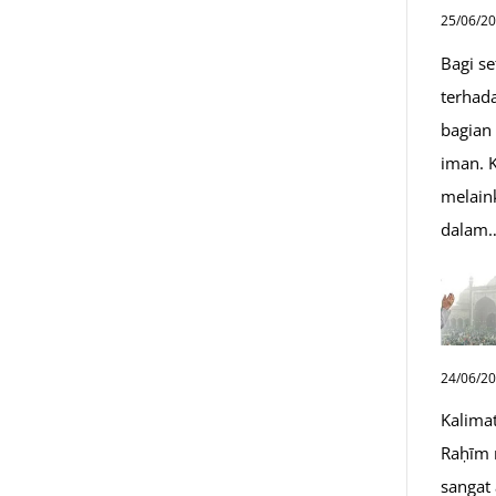
25/06/2
Bagi s
terhad
bagian
iman. K
melain
dalam
24/06/2
Kalima
Raḥīm 
sangat