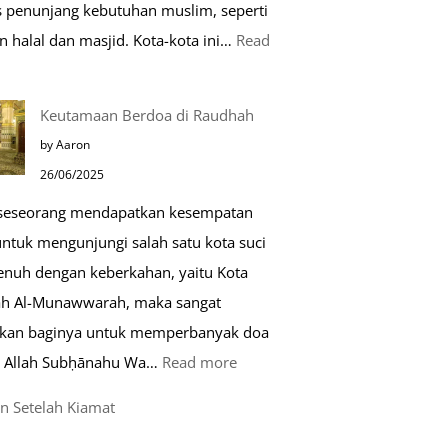
as penunjang kebutuhan muslim, seperti
n halal dan masjid. Kota-kota ini…
Read
0
Keutamaan Berdoa di Raudhah
ota
by Aaron
amah
26/06/2025
uslim
 seseorang mendapatkan kesempatan
untuk mengunjungi salah satu kota suci
ropa
enuh dengan keberkahan, yaitu Kota
h Al-Munawwarah, maka sangat
rkan baginya untuk memperbanyak doa
:
 Allah Subḥānahu Wa…
Read more
Keutamaan
n Setelah Kiamat
Berdoa