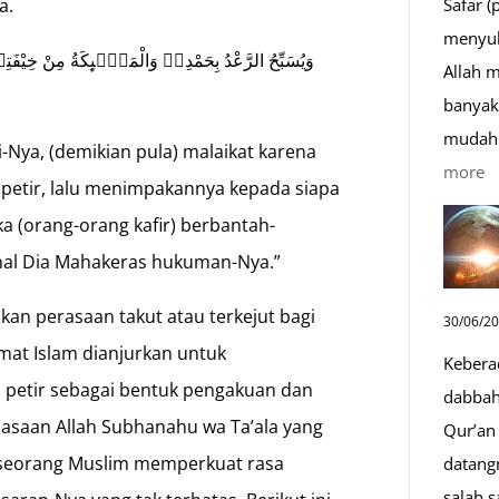
Safar (
a.
menyul
وَيُسَبِّحُ الرَّعْدُ بِحَمْدِهٖ وَالْمَلٰۤىِٕكَةُ مِنْ خِيْفَ
Allah 
banyak 
mudah 
-Nya, (demikian pula) malaikat karena
:
more
 petir, lalu menimpakannya kepada siapa
D
a (orang-orang kafir) berbantah-
S
hal Dia Mahakeras hukuman-Nya.”
Sa
D
kan perasaan takut atau terkejut bagi
30/06/2
y
umat Islam dianjurkan untuk
Kebera
M
petir sebagai bentuk pengakuan dan
dabbah 
asaan Allah Subhanahu wa Ta’ala yang
Qur’an 
, seorang Muslim memperkuat rasa
datang
salah s