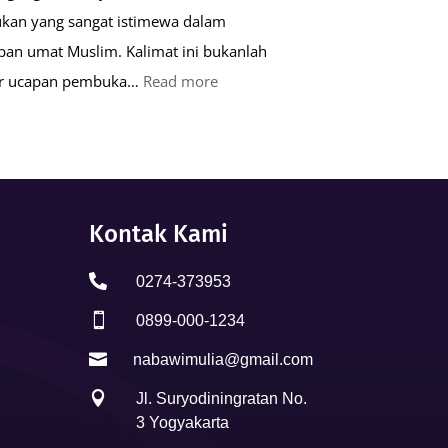
kan yang sangat istimewa dalam
pan umat Muslim. Kalimat ini bukanlah
:
ar ucapan pembuka…
Read more
Keutamaan
Kalimat
Basmalah
dalam
Kehidupan
Kontak Kami
Muslim

0274-373953

0899-000-1234

nabawimulia@gmail.com

Jl. Suryodiningratan No.
3 Yogyakarta