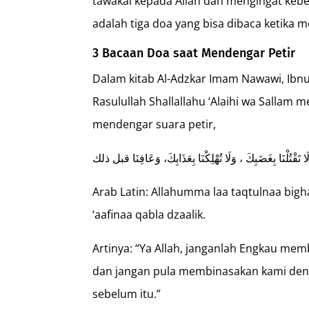
tawakal kepada Allah dan mengingat kebes
adalah tiga doa yang bisa dibaca ketika 
3 Bacaan Doa saat Mendengar Petir
Dalam kitab Al-Adzkar Imam Nawawi, Ibn
Rasulullah Shallallahu ‘Alaihi wa Sallam
mendengar suara petir,
Arab Latin: Allahumma laa taqtulnaa bigha
‘aafinaa qabla dzaalik.
Artinya: “Ya Allah, janganlah Engkau m
dan jangan pula membinasakan kami deng
sebelum itu.”