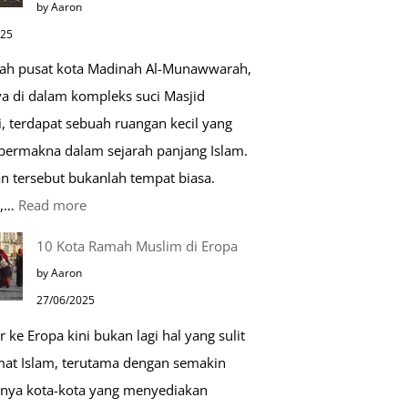
by Aaron
Kehidupan
025
Sehari-
gah pusat kota Madinah Al-Munawwarah,
hari
ya di dalam kompleks suci Masjid
, terdapat sebuah ruangan kecil yang
 bermakna dalam sejarah panjang Islam.
n tersebut bukanlah tempat biasa.
:
u,…
Read more
Tiga
10 Kota Ramah Muslim di Eropa
Makam
by Aaron
Mulia
27/06/2025
di
r ke Eropa kini bukan lagi hal yang sulit
Masjid
mat Islam, terutama dengan semakin
Nabawi
nya kota-kota yang menyediakan