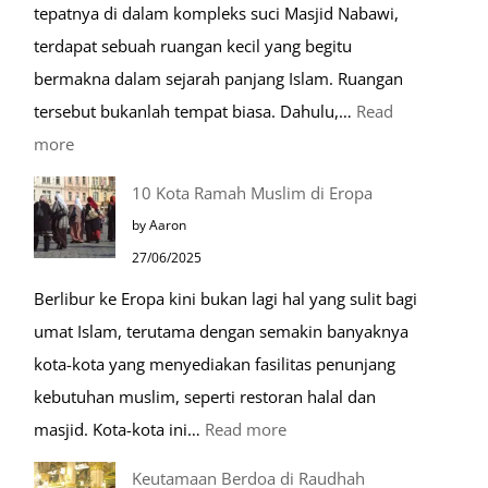
tepatnya di dalam kompleks suci Masjid Nabawi,
hari
terdapat sebuah ruangan kecil yang begitu
bermakna dalam sejarah panjang Islam. Ruangan
tersebut bukanlah tempat biasa. Dahulu,…
Read
:
more
Tiga
10 Kota Ramah Muslim di Eropa
Makam
by Aaron
Mulia
27/06/2025
di
Berlibur ke Eropa kini bukan lagi hal yang sulit bagi
Masjid
umat Islam, terutama dengan semakin banyaknya
Nabawi
kota-kota yang menyediakan fasilitas penunjang
kebutuhan muslim, seperti restoran halal dan
:
masjid. Kota-kota ini…
Read more
10
Keutamaan Berdoa di Raudhah