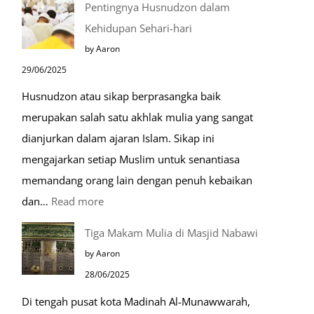
Pentingnya Husnudzon dalam
Dabbah
Kehidupan Sehari-hari
Menjelang
by Aaron
Kiamat
29/06/2025
Husnudzon atau sikap berprasangka baik
merupakan salah satu akhlak mulia yang sangat
dianjurkan dalam ajaran Islam. Sikap ini
mengajarkan setiap Muslim untuk senantiasa
memandang orang lain dengan penuh kebaikan
:
dan…
Read more
Pentingnya
Tiga Makam Mulia di Masjid Nabawi
Husnudzon
by Aaron
dalam
28/06/2025
Kehidupan
Di tengah pusat kota Madinah Al-Munawwarah,
Sehari-