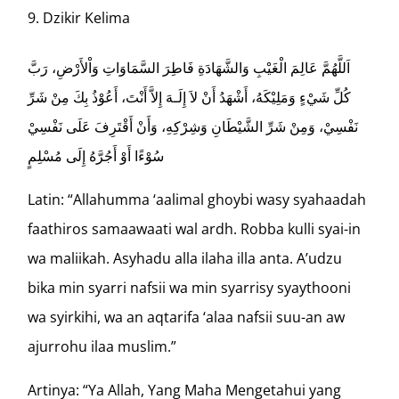
Dzikir Kelima
اَللَّهُمَّ عَالِمَ الْغَيْبِ وَالشَّهَادَةِ فَاطِرَ السَّمَاوَاتِ وَاْلأَرْضِ، رَبَّ
كُلِّ شَيْءٍ وَمَلِيْكَهُ، أَشْهَدُ أَنْ لاَ إِلَـهَ إِلاَّ أَنْتَ، أَعُوْذُ بِكَ مِنْ شَرِّ
نَفْسِيْ، وَمِنْ شَرِّ الشَّيْطَانِ وَشِرْكِهِ، وَأَنْ أَقْتَرِفَ عَلَى نَفْسِيْ
سُوْءًا أَوْ أَجُرَّهُ إِلَى مُسْلِمٍ
Latin: “Allahumma ‘aalimal ghoybi wasy syahaadah
faathiros samaawaati wal ardh. Robba kulli syai-in
wa maliikah. Asyhadu alla ilaha illa anta. A’udzu
bika min syarri nafsii wa min syarrisy syaythooni
wa syirkihi, wa an aqtarifa ‘alaa nafsii suu-an aw
ajurrohu ilaa muslim.”
Artinya: “Ya Allah, Yang Maha Mengetahui yang