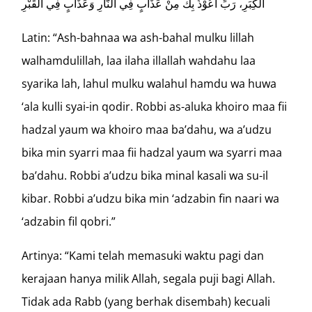
الْكِبَرِ، رَبِّ أَعُوْذُ بِكَ مِنْ عَذَابٍ فِي النَّارِ وَعَذَابٍ فِي الْقَبْرِ
Latin: “Ash-bahnaa wa ash-bahal mulku lillah
walhamdulillah, laa ilaha illallah wahdahu laa
syarika lah, lahul mulku walahul hamdu wa huwa
‘ala kulli syai-in qodir. Robbi as-aluka khoiro maa fii
hadzal yaum wa khoiro maa ba’dahu, wa a’udzu
bika min syarri maa fii hadzal yaum wa syarri maa
ba’dahu. Robbi a’udzu bika minal kasali wa su-il
kibar. Robbi a’udzu bika min ‘adzabin fin naari wa
‘adzabin fil qobri.”
Artinya: “Kami telah memasuki waktu pagi dan
kerajaan hanya milik Allah, segala puji bagi Allah.
Tidak ada Rabb (yang berhak disembah) kecuali