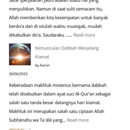
Safar (perjalanan jauh) adalah suatu hal yang
Berdoa
menyulitkan. Namun di saat sulit semacam itu,
Saat
Allah memberikan kita kesempatan untuk banyak
Umroh
berdo’a dan di situlah waktu mustajab, mudah
:
dikabulkan do’a. Saudaraku ……
Read more
Do’a
Kemunculan Dabbah Menjelang
Saat
Kiamat
Safar,
by Aaron
Do’a
30/06/2025
yang
Keberadaan makhluk misterius bernama dabbah
Mustajab
telah disebutkan dalam ayat suci Al-Qur’an sebagai
salah satu tanda besar datangnya hari kiamat.
Makhluk ini merupakan salah satu ciptaan Allah
:
Subḥānahu wa Taʿālā yang…
Read more
Kemunculan