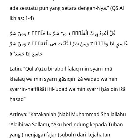
ada sesuatu pun yang setara dengan-Nya.” (QS Al
Ikhlas: 1-4)
قُلْ اَعُوْذُ بِرَبِّ الْفَلَقِۙ ١ مِنْ شَرِّ مَا خَلَقَۙ ٢ وَمِنْ شَرِّ
غَاسِقٍ اِذَا وَقَبَۙ ٣ وَمِنْ شَرِّ النَّفّٰثٰتِ فِى الْعُقَدِۙ ٤ وَمِنْ شَرِّ
حَاسِدٍ اِذَا حَسَدَ ࣖ ٥
Latin: “Qul a’ụżu birabbil-falaq min syarri mā
khalaq wa min syarri gāsiqin iżā waqab wa min
syarrin-naffāṡāti fil-‘uqad wa min syarri ḥāsidin iżā
ḥasad”
Artinya: “Katakanlah (Nabi Muhammad Shallallahu
‘Alaihi wa Sallam), “Aku berlindung kepada Tuhan
yang (menjaga) fajar (subuh) dari kejahatan