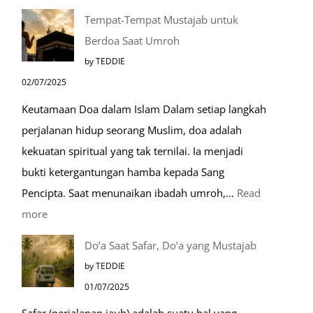
Mengenal
Tempat-Tempat Mustajab untuk
Lebih
Berdoa Saat Umroh
Mengenal
by TEDDIE
Nabawi
02/07/2025
Mulia:
Keutamaan Doa dalam Islam Dalam setiap langkah
Paket
perjalanan hidup seorang Muslim, doa adalah
Umroh
kekuatan spiritual yang tak ternilai. Ia menjadi
Dengan
bukti ketergantungan hamba kepada Sang
Kereta
Pencipta. Saat menunaikan ibadah umroh,…
Read
Cepat
:
more
Tempat-
Do’a Saat Safar, Do’a yang Mustajab
Tempat
by TEDDIE
Mustajab
01/07/2025
untuk