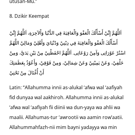
utusan-Mu.”
Dzikir Keempat
اَللَّهُمَّ إِنِّيْ أَسْأَلُكَ الْعَفْوَ وَالْعَافِيَةَ فِي الدُّنْيَا وَاْلآخِرَةِ، اَللَّهُمَّ إِنِّيْ
أَسْأَلُكَ الْعَفْوَ وَالْعَافِيَةَ فِي دِيْنِيْ وَدُنْيَايَ وَأَهْلِيْ وَمَالِيْ اللَّهُمَّ
اسْتُرْ عَوْرَاتِى وَآمِنْ رَوْعَاتِى. اَللَّهُمَّ احْفَظْنِيْ مِنْ بَيْنِ يَدَيَّ، وَمِنْ
خَلْفِيْ، وَعَنْ يَمِيْنِيْ وَعَنْ شِمَالِيْ، وَمِنْ فَوْقِيْ، وَأَعُوْذُ بِعَظَمَتِكَ
أَنْ أُغْتَالَ مِنْ تَحْتِيْ
Latin: “Allahumma innii as-alukal ‘afwa wal ‘aafiyah
fid dunyaa wal aakhiroh. Allahumma innii as-alukal
‘afwa wal ‘aafiyah fii diinii wa dun-yaya wa ahlii wa
maalii. Allahumas-tur ‘awrootii wa aamin row’aatii.
Allahummahfazh-nii mim bayni yadayya wa min