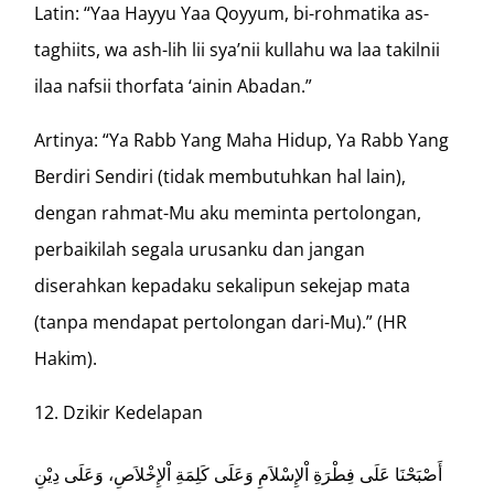
Latin: “Yaa Hayyu Yaa Qoyyum, bi-rohmatika as-
taghiits, wa ash-lih lii sya’nii kullahu wa laa takilnii
ilaa nafsii thorfata ‘ainin Abadan.”
Artinya: “Ya Rabb Yang Maha Hidup, Ya Rabb Yang
Berdiri Sendiri (tidak membutuhkan hal lain),
dengan rahmat-Mu aku meminta pertolongan,
perbaikilah segala urusanku dan jangan
diserahkan kepadaku sekalipun sekejap mata
(tanpa mendapat pertolongan dari-Mu).” (HR
Hakim).
Dzikir Kedelapan
أَصْبَحْنَا عَلَى فِطْرَةِ اْلإِسْلاَمِ وَعَلَى كَلِمَةِ اْلإِخْلاَصِ، وَعَلَى دِيْنِ