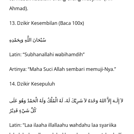
Ahmad).
Dzikir Kesembilan (Baca 100x)
سُبْحَانَ اللَّهِ وَبِحَمْدِهِ
Latin: “Subhanallahi wabihamdih”
Artinya: “Maha Suci Allah sembari memuji-Nya.”
Dzikir Kesepuluh
لاَ إِلَـهَ إِلاَّ اللهُ وَحْدَهُ لاَ شَرِيْكَ لَهُ، لَهُ الْمُلْكُ وَلَهُ الْحَمْدُ وَهُوَ عَلَى
كُلِّ شَيْءٍ قَدِيْرُ
Latin: “Laa ilaaha illallaahu wahdahu laa syariika