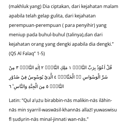
(makhluk yang) Dia ciptakan, dari kejahatan malam
apabila telah gelap gulita, dari kejahatan
perempuan-perempuan ( para penyihir) yang
meniup pada buhul-buhul (talinya),dan dari
kejahatan orang yang dengki apabila dia dengki.”
(QS Al Falaq” 1-5)
قُلْ اَعُوْذُ بِرَبِّ النَّاسِۙ ١ مَلِكِ النَّاسِۙ ٢ اِلٰهِ النَّاسِۙ ٣ مِنْ
شَرِّ الْوَسْوَاسِ ەۙ الْخَنَّاسِۖ ٤ الَّذِيْ يُوَسْوِسُ فِيْ صُدُوْرِ
النَّاسِۙ ٥ مِنَ الْجِنَّةِ وَالنَّاسِ ࣖ ٦
Latin: “Qul a’ụżu birabbin-nās malikin-nās ilāhin-
nās min syarril-waswāsil-khannās allażī yuwaswisu
fī ṣudụrin-nās minal-jinnati wan-nās.”