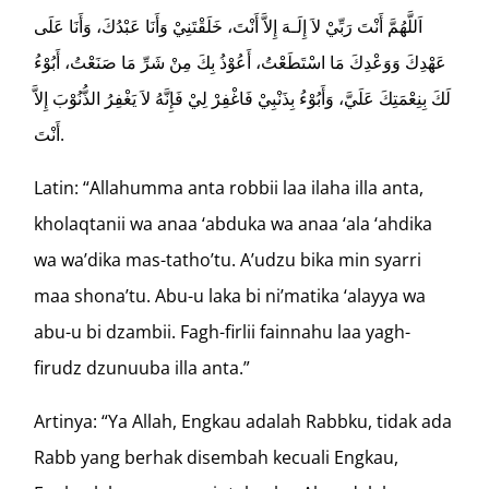
اَللَّهُمَّ أَنْتَ رَبِّيْ لاَ إِلَـهَ إِلاَّ أَنْتَ، خَلَقْتَنِيْ وَأَنَا عَبْدُكَ، وَأَنَا عَلَى
عَهْدِكَ وَوَعْدِكَ مَا اسْتَطَعْتُ، أَعُوْذُ بِكَ مِنْ شَرِّ مَا صَنَعْتُ، أَبُوْءُ
لَكَ بِنِعْمَتِكَ عَلَيَّ، وَأَبُوْءُ بِذَنْبِيْ فَاغْفِرْ لِيْ فَإِنَّهُ لاَ يَغْفِرُ الذُّنُوْبَ إِلاَّ
أَنْتَ.
Latin: “Allahumma anta robbii laa ilaha illa anta,
kholaqtanii wa anaa ‘abduka wa anaa ‘ala ‘ahdika
wa wa’dika mas-tatho’tu. A’udzu bika min syarri
maa shona’tu. Abu-u laka bi ni’matika ‘alayya wa
abu-u bi dzambii. Fagh-firlii fainnahu laa yagh-
firudz dzunuuba illa anta.”
Artinya: “Ya Allah, Engkau adalah Rabbku, tidak ada
Rabb yang berhak disembah kecuali Engkau,