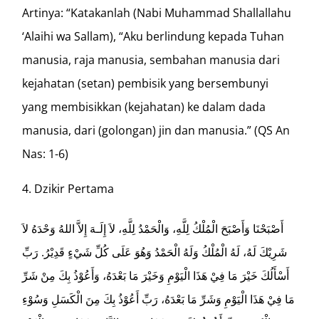
Artinya: “Katakanlah (Nabi Muhammad Shallallahu
‘Alaihi wa Sallam), “Aku berlindung kepada Tuhan
manusia, raja manusia, sembahan manusia dari
kejahatan (setan) pembisik yang bersembunyi
yang membisikkan (kejahatan) ke dalam dada
manusia, dari (golongan) jin dan manusia.” (QS An
Nas: 1-6)
Dzikir Pertama
أَصْبَحْنَا وَأَصْبَحَ الْمُلْكُ لِلَّهِ، وَالْحَمْدُ لِلَّهِ، لاَ إِلَـهَ إِلاَّ اللهُ وَحْدَهُ لاَ
شَرِيْكَ لَهُ، لَهُ الْمُلْكُ وَلَهُ الْحَمْدُ وَهُوَ عَلَى كُلِّ شَيْءٍ قَدِيْرُ. رَبِّ
أَسْأَلُكَ خَيْرَ مَا فِيْ هَذَا الْيَوْمِ وَخَيْرَ مَا بَعْدَهُ، وَأَعُوْذُ بِكَ مِنْ شَرِّ
مَا فِيْ هَذَا الْيَوْمِ وَشَرِّ مَا بَعْدَهُ، رَبِّ أَعُوْذُ بِكَ مِنَ الْكَسَلِ وَسُوْءِ