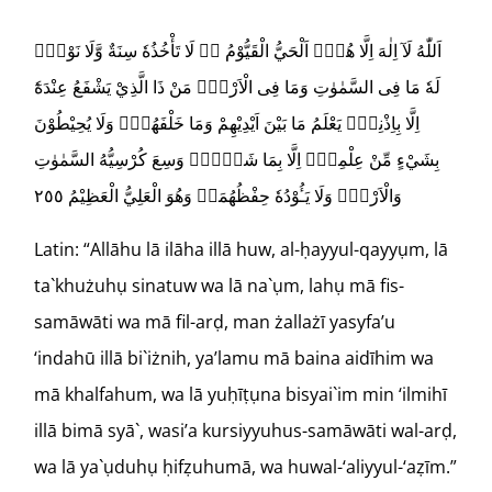
اَللّٰهُ لَآ اِلٰهَ اِلَّا هُوَۚ اَلْحَيُّ الْقَيُّوْمُ ەۚ لَا تَأْخُذُهٗ سِنَةٌ وَّلَا نَوْمٌۗ
لَهٗ مَا فِى السَّمٰوٰتِ وَمَا فِى الْاَرْضِۗ مَنْ ذَا الَّذِيْ يَشْفَعُ عِنْدَهٗٓ
اِلَّا بِاِذْنِهٖۗ يَعْلَمُ مَا بَيْنَ اَيْدِيْهِمْ وَمَا خَلْفَهُمْۚ وَلَا يُحِيْطُوْنَ
بِشَيْءٍ مِّنْ عِلْمِهٖٓ اِلَّا بِمَا شَاۤءَۚ وَسِعَ كُرْسِيُّهُ السَّمٰوٰتِ
وَالْاَرْضَۚ وَلَا يَـُٔوْدُهٗ حِفْظُهُمَاۚ وَهُوَ الْعَلِيُّ الْعَظِيْمُ ٢٥٥
Latin: “Allāhu lā ilāha illā huw, al-ḥayyul-qayyụm, lā
ta`khużuhụ sinatuw wa lā na`ụm, lahụ mā fis-
samāwāti wa mā fil-arḍ, man żallażī yasyfa’u
‘indahū illā bi`iżnih, ya’lamu mā baina aidīhim wa
mā khalfahum, wa lā yuḥīṭụna bisyai`im min ‘ilmihī
illā bimā syā`, wasi’a kursiyyuhus-samāwāti wal-arḍ,
wa lā ya`ụduhụ ḥifẓuhumā, wa huwal-‘aliyyul-‘aẓīm.”