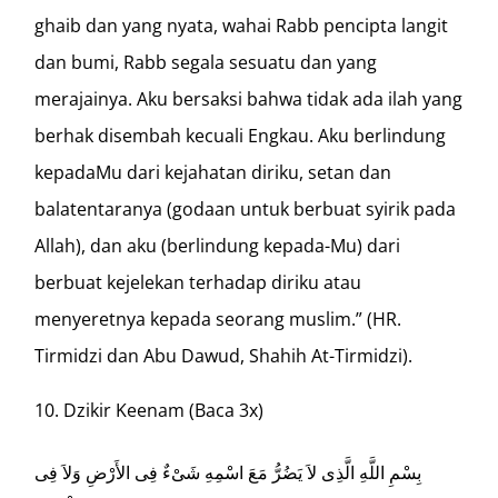
ghaib dan yang nyata, wahai Rabb pencipta langit
dan bumi, Rabb segala sesuatu dan yang
merajainya. Aku bersaksi bahwa tidak ada ilah yang
berhak disembah kecuali Engkau. Aku berlindung
kepadaMu dari kejahatan diriku, setan dan
balatentaranya (godaan untuk berbuat syirik pada
Allah), dan aku (berlindung kepada-Mu) dari
berbuat kejelekan terhadap diriku atau
menyeretnya kepada seorang muslim.” (HR.
Tirmidzi dan Abu Dawud, Shahih At-Tirmidzi).
Dzikir Keenam (Baca 3x)
بِسْمِ اللَّهِ الَّذِى لاَ يَضُرُّ مَعَ اسْمِهِ شَىْءٌ فِى الأَرْضِ وَلاَ فِى