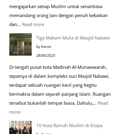
mengajarkan setiap Muslim untuk senantiasa
memandang orang lain dengan penuh kebaikan
:
dan…
Read more
Pentingnya
Tiga Makam Mulia di Masjid Nabawi
Husnudzon
by Aaron
dalam
28/06/2025
Kehidupan
Di tengah pusat kota Madinah Al-Munawwarah,
Sehari-
tepatnya di dalam kompleks suci Masjid Nabawi,
hari
terdapat sebuah ruangan kecil yang begitu
bermakna dalam sejarah panjang Islam. Ruangan
tersebut bukanlah tempat biasa. Dahulu,…
Read
:
more
Tiga
10 Kota Ramah Muslim di Eropa
Makam