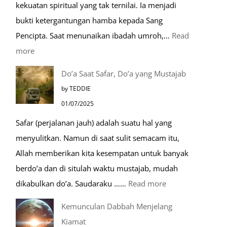
kekuatan spiritual yang tak ternilai. Ia menjadi
Dengan
bukti ketergantungan hamba kepada Sang
Kereta
Pencipta. Saat menunaikan ibadah umroh,…
Read
Cepat
:
more
Tempat-
Do’a Saat Safar, Do’a yang Mustajab
Tempat
by TEDDIE
Mustajab
01/07/2025
untuk
Safar (perjalanan jauh) adalah suatu hal yang
Berdoa
menyulitkan. Namun di saat sulit semacam itu,
Saat
Allah memberikan kita kesempatan untuk banyak
Umroh
berdo’a dan di situlah waktu mustajab, mudah
:
dikabulkan do’a. Saudaraku ……
Read more
Do’a
Kemunculan Dabbah Menjelang
Saat
Kiamat