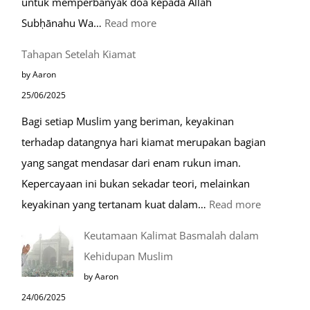
untuk memperbanyak doa kepada Allah
:
Subḥānahu Wa…
Read more
Keutamaan
Tahapan Setelah Kiamat
Berdoa
by Aaron
di
25/06/2025
Raudhah
Bagi setiap Muslim yang beriman, keyakinan
terhadap datangnya hari kiamat merupakan bagian
yang sangat mendasar dari enam rukun iman.
Kepercayaan ini bukan sekadar teori, melainkan
:
keyakinan yang tertanam kuat dalam…
Read more
Tahapan
Keutamaan Kalimat Basmalah dalam
Setelah
Kehidupan Muslim
Kiamat
by Aaron
24/06/2025