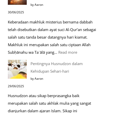
Safar,
by Aaron
Do’a
30/06/2025
yang
Keberadaan makhluk misterius bernama dabbah
Mustajab
telah disebutkan dalam ayat suci Al-Qur’an sebagai
salah satu tanda besar datangnya hari kiamat.
Makhluk ini merupakan salah satu ciptaan Allah
:
Subḥānahu wa Taʿālā yang…
Read more
Kemunculan
Pentingnya Husnudzon dalam
Dabbah
Kehidupan Sehari-hari
Menjelang
by Aaron
Kiamat
29/06/2025
Husnudzon atau sikap berprasangka baik
merupakan salah satu akhlak mulia yang sangat
dianjurkan dalam ajaran Islam. Sikap ini