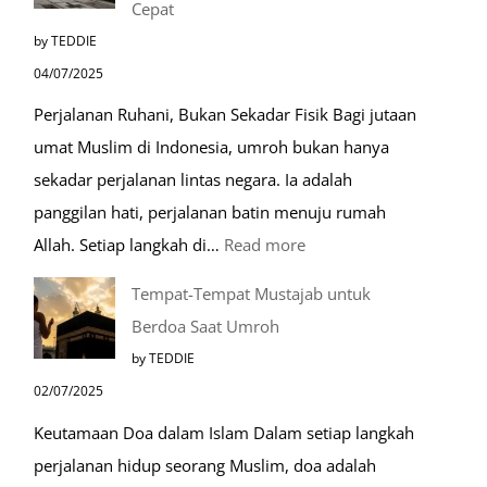
Cepat
by TEDDIE
04/07/2025
Perjalanan Ruhani, Bukan Sekadar Fisik Bagi jutaan
umat Muslim di Indonesia, umroh bukan hanya
sekadar perjalanan lintas negara. Ia adalah
panggilan hati, perjalanan batin menuju rumah
:
Allah. Setiap langkah di…
Read more
Mengenal
Tempat-Tempat Mustajab untuk
Lebih
Berdoa Saat Umroh
Mengenal
by TEDDIE
Nabawi
02/07/2025
Mulia:
Keutamaan Doa dalam Islam Dalam setiap langkah
Paket
perjalanan hidup seorang Muslim, doa adalah
Umroh