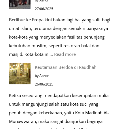
by Aaron
Mulia
27/06/2025
di
Berlibur ke Eropa kini bukan lagi hal yang sulit bagi
Masjid
umat Islam, terutama dengan semakin banyaknya
Nabawi
kota-kota yang menyediakan fasilitas penunjang
kebutuhan muslim, seperti restoran halal dan
:
masjid. Kota-kota ini…
Read more
10
Keutamaan Berdoa di Raudhah
Kota
by Aaron
Ramah
26/06/2025
Muslim
Ketika seseorang mendapatkan kesempatan mulia
di
untuk mengunjungi salah satu kota suci yang
Eropa
penuh dengan keberkahan, yaitu Kota Madinah Al-
Munawwarah, maka sangat dianjurkan baginya