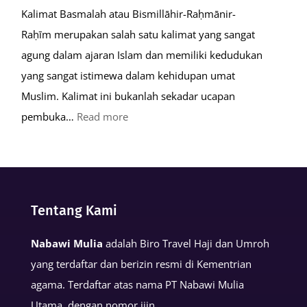
Kalimat Basmalah atau Bismillāhir-Raḥmānir-
Raḥīm merupakan salah satu kalimat yang sangat
agung dalam ajaran Islam dan memiliki kedudukan
yang sangat istimewa dalam kehidupan umat
Muslim. Kalimat ini bukanlah sekadar ucapan
:
pembuka…
Read more
Keutamaan
Kalimat
Basmalah
dalam
Tentang Kami
Kehidupan
Muslim
Nabawi Mulia
adalah Biro Travel Haji dan Umroh
yang terdaftar dan berizin resmi di Kementrian
agama. Terdaftar atas nama PT Nabawi Mulia
Utama, dengan nomor ijin