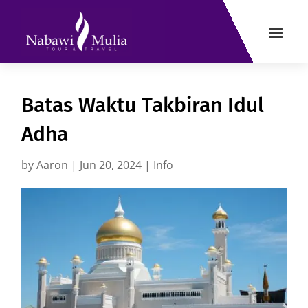
Batas Waktu Takbiran Idul
Adha
by
Aaron
|
Jun 20, 2024
|
Info