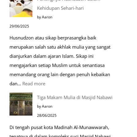
Dabbah
Kehidupan Sehari-hari
Menjelang
by Aaron
Kiamat
29/06/2025
Husnudzon atau sikap berprasangka baik
merupakan salah satu akhlak mulia yang sangat
dianjurkan dalam ajaran Islam. Sikap ini
mengajarkan setiap Muslim untuk senantiasa
memandang orang lain dengan penuh kebaikan
:
dan…
Read more
Pentingnya
Tiga Makam Mulia di Masjid Nabawi
Husnudzon
by Aaron
dalam
28/06/2025
Kehidupan
Di tengah pusat kota Madinah Al-Munawwarah,
Sehari-
tepatnya di dalam kompleks suci Masjid Nabawi,