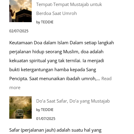
Tempat-Tempat Mustajab untuk
Lebih
Berdoa Saat Umroh
Mengenal
by TEDDIE
Nabawi
02/07/2025
Mulia:
Keutamaan Doa dalam Islam Dalam setiap langkah
Paket
perjalanan hidup seorang Muslim, doa adalah
Umroh
kekuatan spiritual yang tak ternilai. Ia menjadi
Dengan
bukti ketergantungan hamba kepada Sang
Kereta
Pencipta. Saat menunaikan ibadah umroh,…
Read
Cepat
:
more
Tempat-
Do’a Saat Safar, Do’a yang Mustajab
Tempat
by TEDDIE
Mustajab
01/07/2025
untuk
Safar (perjalanan jauh) adalah suatu hal yang
Berdoa