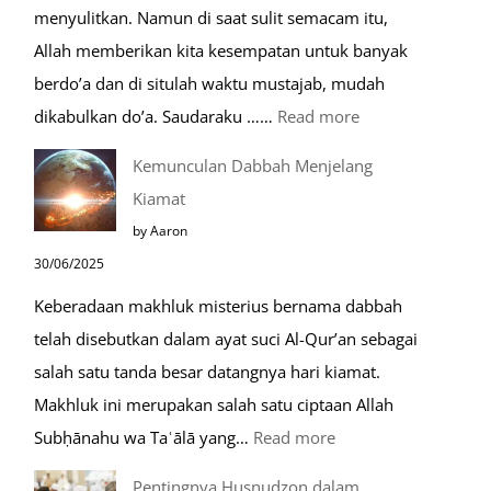
menyulitkan. Namun di saat sulit semacam itu,
Saat
Allah memberikan kita kesempatan untuk banyak
Umroh
berdo’a dan di situlah waktu mustajab, mudah
:
dikabulkan do’a. Saudaraku ……
Read more
Do’a
Kemunculan Dabbah Menjelang
Saat
Kiamat
Safar,
by Aaron
Do’a
30/06/2025
yang
Keberadaan makhluk misterius bernama dabbah
Mustajab
telah disebutkan dalam ayat suci Al-Qur’an sebagai
salah satu tanda besar datangnya hari kiamat.
Makhluk ini merupakan salah satu ciptaan Allah
:
Subḥānahu wa Taʿālā yang…
Read more
Kemunculan
Pentingnya Husnudzon dalam