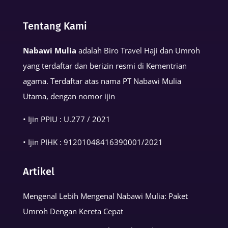
Basmalah
dalam
Tentang Kami
Kehidupan
Muslim
Nabawi Mulia
adalah Biro Travel Haji dan Umroh
yang terdaftar dan berizin resmi di Kementrian
agama. Terdaftar atas nama PT Nabawi Mulia
Utama, dengan nomor ijin
• Ijin PPIU : U.277 / 2021
• Ijin PIHK :
91201048416390001
/2021
Artikel
Mengenal Lebih Mengenal Nabawi Mulia: Paket
Umroh Dengan Kereta Cepat