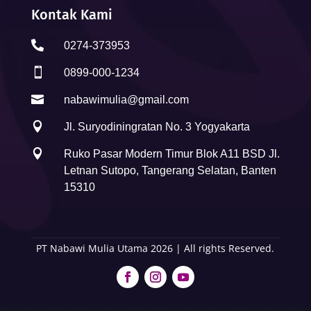
Kontak Kami

0274-373953

0899-000-1234

nabawimulia@gmail.com

Jl. Suryodiningratan No. 3 Yogyakarta

Ruko Pasar Modern Timur Blok A11 BSD Jl.
Letnan Sutopo, Tangerang Selatan, Banten
15310
PT Nabawi Mulia Utama 2026 | All rights Reserved.