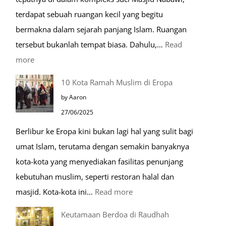
hari
terdapat sebuah ruangan kecil yang begitu
bermakna dalam sejarah panjang Islam. Ruangan
tersebut bukanlah tempat biasa. Dahulu,…
Read
:
more
Tiga
10 Kota Ramah Muslim di Eropa
Makam
by Aaron
Mulia
27/06/2025
di
Berlibur ke Eropa kini bukan lagi hal yang sulit bagi
Masjid
umat Islam, terutama dengan semakin banyaknya
Nabawi
kota-kota yang menyediakan fasilitas penunjang
kebutuhan muslim, seperti restoran halal dan
:
masjid. Kota-kota ini…
Read more
10
Keutamaan Berdoa di Raudhah
Kota