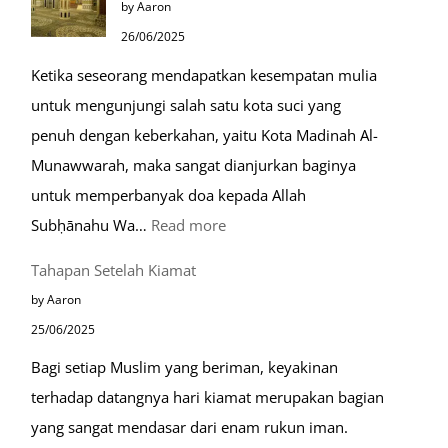
by Aaron
Ramah
26/06/2025
Muslim
Ketika seseorang mendapatkan kesempatan mulia
di
untuk mengunjungi salah satu kota suci yang
Eropa
penuh dengan keberkahan, yaitu Kota Madinah Al-
Munawwarah, maka sangat dianjurkan baginya
untuk memperbanyak doa kepada Allah
:
Subḥānahu Wa…
Read more
Keutamaan
Tahapan Setelah Kiamat
Berdoa
by Aaron
di
25/06/2025
Raudhah
Bagi setiap Muslim yang beriman, keyakinan
terhadap datangnya hari kiamat merupakan bagian
yang sangat mendasar dari enam rukun iman.