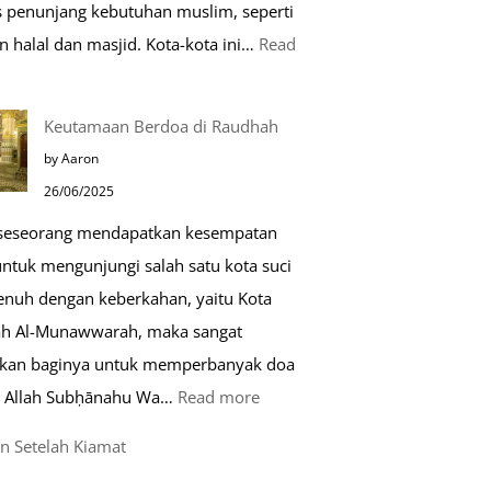
as penunjang kebutuhan muslim, seperti
n halal dan masjid. Kota-kota ini…
Read
0
Keutamaan Berdoa di Raudhah
ota
by Aaron
amah
26/06/2025
uslim
 seseorang mendapatkan kesempatan
untuk mengunjungi salah satu kota suci
ropa
enuh dengan keberkahan, yaitu Kota
h Al-Munawwarah, maka sangat
rkan baginya untuk memperbanyak doa
:
 Allah Subḥānahu Wa…
Read more
Keutamaan
n Setelah Kiamat
Berdoa