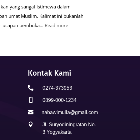
kan yang sangat istimewa dalam
pan umat Muslim. Kalimat ini bukanlah
:
ar ucapan pembuka…
Read more
Keutamaan
Kalimat
Basmalah
dalam
Kehidupan
Kontak Kami
Muslim

0274-373953

0899-000-1234

nabawimulia@gmail.com

Jl. Suryodiningratan No.
3 Yogyakarta