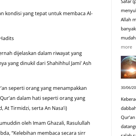
Safar (
menyul
n kondisi yang tepat untuk membaca Al-
Allah 
banyak 
mudah 
Hadits
:
more
rnah dijelaskan dalam riwayat yang
D
nya yang dinukil dari Shahihhul Jami’ Ash
S
Sa
D
r’an seperti orang yang menampakkan
30/06/2
y
ur’an dalam hati seperti orang yang
Kebera
M
At Tirmidzi, serta An Nasa’i)
dabbah 
Qur’an 
Ulumuddin oleh Imam Ghazali, Rasulullah
datang
sabda, “Kelebihan membaca secara sirr
salah s