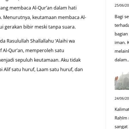
25/06/2
yang membaca Al-Qur’an dalam hati
Bagi s
ya. Menurutnya, keutamaan membaca Al-
terhad
lui gerakan bibir meski tanpa suara.
bagian
a Rasulullah Shallallahu ‘Alaihi wa
iman. K
f Al-Qur’an, memperoleh satu
melain
dalam
enjadi sepuluh keutamaan. Aku tidak
 Alif satu huruf, Laam satu huruf, dan
n
24/06/2
Kalima
Raḥīm 
sangat