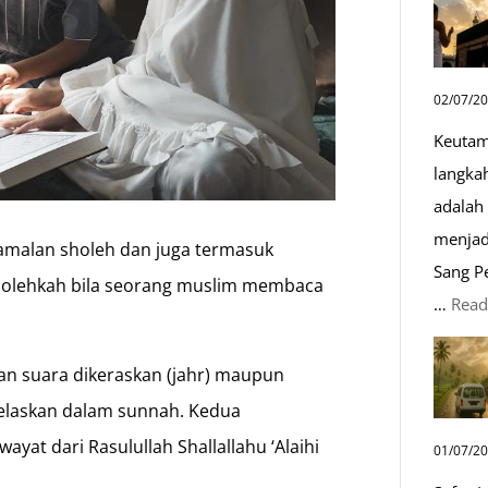
02/07/2
Keutam
langka
adalah 
menjad
amalan sholeh dan juga termasuk
Sang P
 bolehkah bila seorang muslim membaca
…
Read
n suara dikeraskan (jahr) maupun
jelaskan dalam sunnah. Kedua
yat dari Rasulullah Shallallahu ‘Alaihi
01/07/2