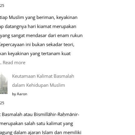
di
025
Raudhah
etiap Muslim yang beriman, keyakinan
ap datangnya hari kiamat merupakan
 yang sangat mendasar dari enam rukun
epercayaan ini bukan sekadar teori,
kan keyakinan yang tertanam kuat
:
…
Read more
Tahapan
Keutamaan Kalimat Basmalah
Setelah
dalam Kehidupan Muslim
Kiamat
by Aaron
025
t Basmalah atau Bismillāhir-Raḥmānir-
merupakan salah satu kalimat yang
 agung dalam ajaran Islam dan memiliki