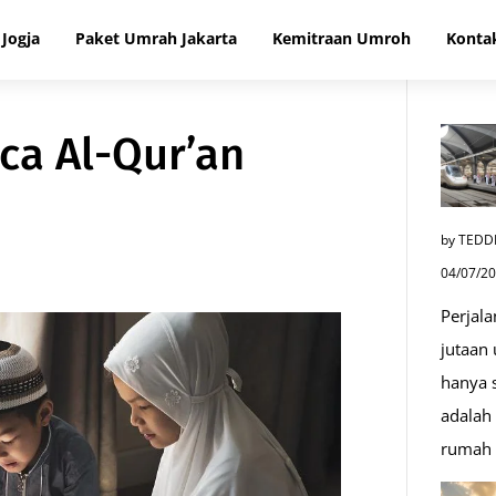
Jogja
Paket Umrah Jakarta
Kemitraan Umroh
Konta
a Al-Qur’an
by TEDD
04/07/2
Perjala
jutaan
hanya s
adalah 
rumah 