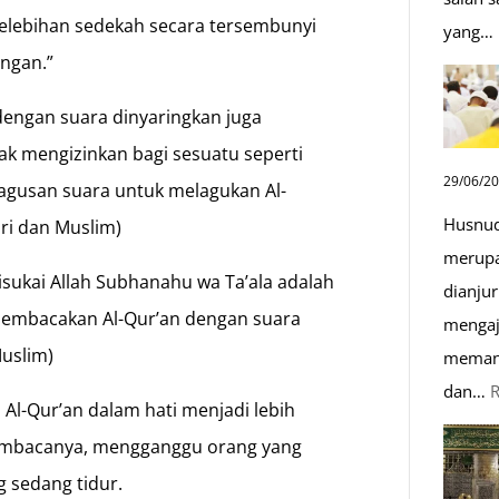
elebihan sedekah secara tersembunyi
yang…
angan.”
engan suara dinyaringkan juga
dak mengizinkan bagi sesuatu seperti
29/06/2
bagusan suara untuk melagukan Al-
Husnud
ri dan Muslim)
merupa
isukai Allah Subhanahu wa Ta’ala adalah
dianjur
m membacakan Al-Qur’an dengan suara
mengaj
Muslim)
memand
dan…
l-Qur’an dalam hati menjadi lebih
 pembacanya, mengganggu orang yang
 sedang tidur.