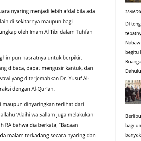
ra nyaring menjadi lebih afdal bila ada
28/06/2
lain di sekitarnya maupun bagi
Di ten
ungkap oleh Imam Al Tibi dalam Tuhfah
tepatn
Nabawi
begitu
himpun hasratnya untuk berpikir,
Ruanga
g dibaca, dapat mengusir kantuk, dan
Dahul
wi yang diterjemahkan Dr. Yusuf Al-
aksi dengan Al-Qur’an.
 maupun dinyaringkan terlihat dari
allahu ‘Alaihi wa Sallam juga melakukan
Berlibu
ah RA bahwa dia berkata, “Bacaan
bagi u
banyak
 pada malam terkadang secara nyaring dan