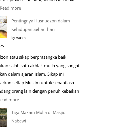
:
Read more
Kemunculan
Pentingnya Husnudzon dalam
Dabbah
Kehidupan Sehari-hari
Menjelang
by Aaron
Kiamat
025
zon atau sikap berprasangka baik
kan salah satu akhlak mulia yang sangat
kan dalam ajaran Islam. Sikap ini
arkan setiap Muslim untuk senantiasa
ang orang lain dengan penuh kebaikan
:
Read more
Pentingnya
Tiga Makam Mulia di Masjid
Husnudzon
Nabawi
dalam