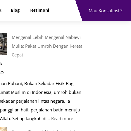
k
Blog
Testimoni
Mau Konsultasi ?
Mengenal Lebih Mengenal Nabawi
Mulia: Paket Umroh Dengan Kereta
Cepat
IE
025
nan Ruhani, Bukan Sekadar Fisik Bagi
 umat Muslim di Indonesia, umroh bukan
ekadar perjalanan lintas negara. Ia
panggilan hati, perjalanan batin menuju
:
Allah. Setiap langkah di…
Read more
Mengenal