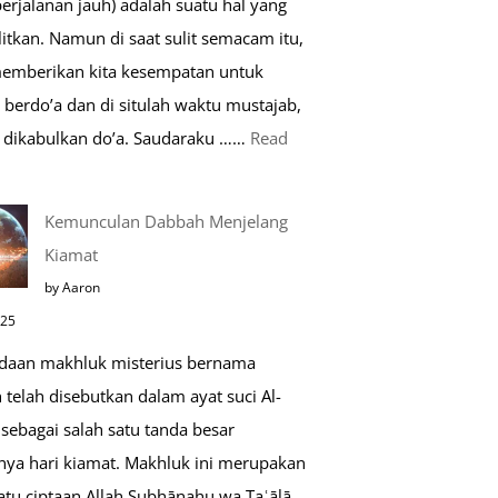
perjalanan jauh) adalah suatu hal yang
Saat
itkan. Namun di saat sulit semacam itu,
Umroh
memberikan kita kesempatan untuk
berdo’a dan di situlah waktu mustajab,
dikabulkan do’a. Saudaraku ……
Read
o’a
Kemunculan Dabbah Menjelang
aat
Kiamat
far,
by Aaron
o’a
025
ang
daan makhluk misterius bernama
ustajab
telah disebutkan dalam ayat suci Al-
sebagai salah satu tanda besar
nya hari kiamat. Makhluk ini merupakan
atu ciptaan Allah Subḥānahu wa Taʿālā