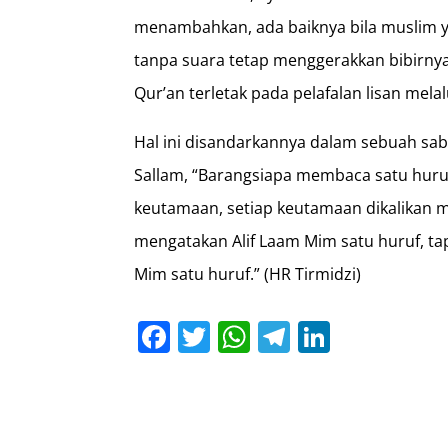
menambahkan, ada baiknya bila muslim 
tanpa suara tetap menggerakkan bibirn
Qur’an terletak pada pelafalan lisan mela
Hal ini disandarkannya dalam sebuah sabd
Sallam, “Barangsiapa membaca satu huru
keutamaan, setiap keutamaan dikalikan m
mengatakan Alif Laam Mim satu huruf, tapi
Mim satu huruf.” (HR Tirmidzi)
Facebook
Twitter
WhatsApp
Telegram
LinkedI