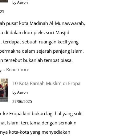
by Aaron
Kehidupan
025
Sehari-
gah pusat kota Madinah Al-Munawwarah,
hari
ya di dalam kompleks suci Masjid
, terdapat sebuah ruangan kecil yang
 bermakna dalam sejarah panjang Islam.
n tersebut bukanlah tempat biasa.
:
u,…
Read more
Tiga
10 Kota Ramah Muslim di Eropa
Makam
by Aaron
Mulia
27/06/2025
di
r ke Eropa kini bukan lagi hal yang sulit
Masjid
mat Islam, terutama dengan semakin
Nabawi
nya kota-kota yang menyediakan