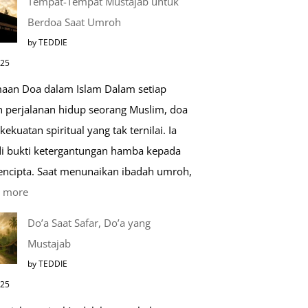
Tempat-Tempat Mustajab untuk
Lebih
Berdoa Saat Umroh
Mengenal
by TEDDIE
Nabawi
025
Mulia:
aan Doa dalam Islam Dalam setiap
Paket
h perjalanan hidup seorang Muslim, doa
Umroh
kekuatan spiritual yang tak ternilai. Ia
Dengan
i bukti ketergantungan hamba kepada
Kereta
encipta. Saat menunaikan ibadah umroh,
Cepat
:
 more
Tempat-
Do’a Saat Safar, Do’a yang
Tempat
Mustajab
Mustajab
by TEDDIE
untuk
025
Berdoa