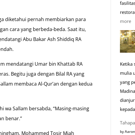
fasilit
restora
 juga diketahui pernah membiarkan para
:
more
an cara yang berbeda-beda. Saat itu,
1
K
 mendatangi Abu Bakar Ash Shiddiq RA
R
endah.
M
allam mendatangi Umar bin Khattab RA
Ketika
di
mulia 
as. Begitu juga dengan Bilal RA yang
E
yang p
wa Sallam membaca Al-Qur’an dengan kedua
Madina
dianju
laihi wa Sallam bersabda, “Masing-masing
kepada
an benar.”
Tahapa
by Aaron
Birmingham, Mohammed Tosir Miah