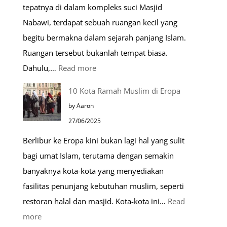
tepatnya di dalam kompleks suci Masjid
Nabawi, terdapat sebuah ruangan kecil yang
begitu bermakna dalam sejarah panjang Islam.
Ruangan tersebut bukanlah tempat biasa.
:
Dahulu,…
Read more
Tiga
10 Kota Ramah Muslim di Eropa
Makam
by Aaron
Mulia
27/06/2025
di
Berlibur ke Eropa kini bukan lagi hal yang sulit
Masjid
bagi umat Islam, terutama dengan semakin
Nabawi
banyaknya kota-kota yang menyediakan
fasilitas penunjang kebutuhan muslim, seperti
restoran halal dan masjid. Kota-kota ini…
Read
:
more