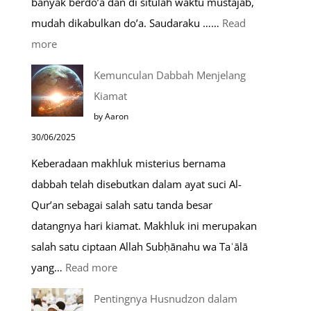
banyak berdo’a dan di situlah waktu mustajab,
mudah dikabulkan do’a. Saudaraku ……
Read
:
more
Do’a
Kemunculan Dabbah Menjelang
Saat
Kiamat
Safar,
by Aaron
Do’a
30/06/2025
yang
Keberadaan makhluk misterius bernama
Mustajab
dabbah telah disebutkan dalam ayat suci Al-
Qur’an sebagai salah satu tanda besar
datangnya hari kiamat. Makhluk ini merupakan
salah satu ciptaan Allah Subḥānahu wa Taʿālā
:
yang…
Read more
Kemunculan
Pentingnya Husnudzon dalam
Dabbah