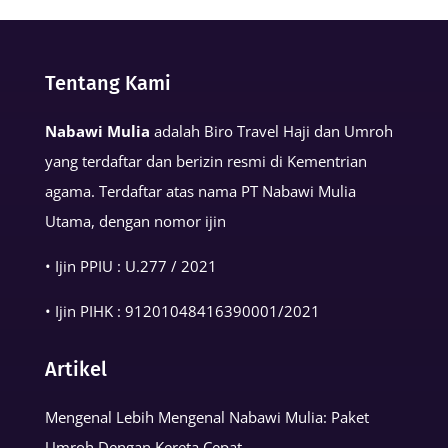
Keutamaan
Kalimat
Basmalah
Tentang Kami
dalam
Nabawi Mulia
adalah Biro Travel Haji dan Umroh
Kehidupan
yang terdaftar dan berizin resmi di Kementrian
Muslim
agama. Terdaftar atas nama PT Nabawi Mulia
Utama, dengan nomor ijin
• Ijin PPIU : U.277 / 2021
• Ijin PIHK :
91201048416390001
/2021
Artikel
Mengenal Lebih Mengenal Nabawi Mulia: Paket
Umroh Dengan Kereta Cepat