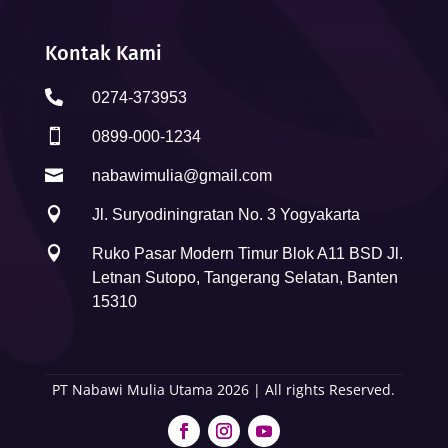
Kontak Kami

0274-373953

0899-000-1234

nabawimulia@gmail.com

Jl. Suryodiningratan No. 3 Yogyakarta

Ruko Pasar Modern Timur Blok A11 BSD Jl.
Letnan Sutopo, Tangerang Selatan, Banten
15310
PT Nabawi Mulia Utama 2026 | All rights Reserved.