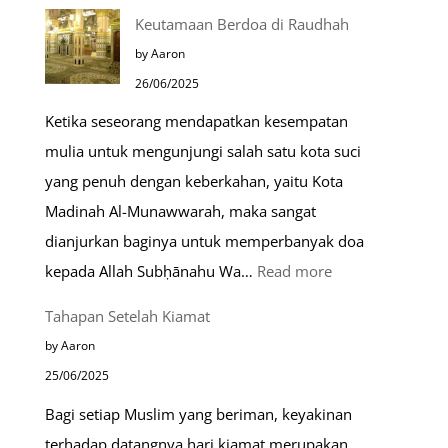
10
Keutamaan Berdoa di Raudhah
Kota
by Aaron
Ramah
26/06/2025
Muslim
Ketika seseorang mendapatkan kesempatan
di
mulia untuk mengunjungi salah satu kota suci
Eropa
yang penuh dengan keberkahan, yaitu Kota
Madinah Al-Munawwarah, maka sangat
dianjurkan baginya untuk memperbanyak doa
:
kepada Allah Subḥānahu Wa…
Read more
Keutamaan
Tahapan Setelah Kiamat
Berdoa
by Aaron
di
25/06/2025
Raudhah
Bagi setiap Muslim yang beriman, keyakinan
terhadap datangnya hari kiamat merupakan