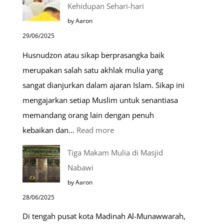
Kehidupan Sehari-hari
Menjelang
by Aaron
Kiamat
29/06/2025
Husnudzon atau sikap berprasangka baik
merupakan salah satu akhlak mulia yang
sangat dianjurkan dalam ajaran Islam. Sikap ini
mengajarkan setiap Muslim untuk senantiasa
memandang orang lain dengan penuh
:
kebaikan dan…
Read more
Pentingnya
Tiga Makam Mulia di Masjid
Husnudzon
Nabawi
dalam
by Aaron
Kehidupan
28/06/2025
Sehari-
Di tengah pusat kota Madinah Al-Munawwarah,
hari