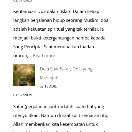
02/07/2025
Mulia:
Keutamaan Doa dalam Islam Dalam setiap
Paket
langkah perjalanan hidup seorang Muslim, doa
Umroh
adalah kekuatan spiritual yang tak ternilai. Ia
Dengan
menjadi bukti ketergantungan hamba kepada
Kereta
Sang Pencipta. Saat menunaikan ibadah
Cepat
:
umroh,…
Read more
Tempat-
Do’a Saat Safar, Do’a yang
Tempat
Mustajab
Mustajab
by TEDDIE
untuk
01/07/2025
Berdoa
Safar (perjalanan jauh) adalah suatu hal yang
Saat
menyulitkan. Namun di saat sulit semacam itu,
Umroh
Allah memberikan kita kesempatan untuk