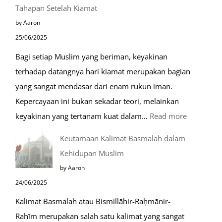
Keutamaan
Tahapan Setelah Kiamat
Berdoa
by Aaron
di
25/06/2025
Raudhah
Bagi setiap Muslim yang beriman, keyakinan
terhadap datangnya hari kiamat merupakan bagian
yang sangat mendasar dari enam rukun iman.
Kepercayaan ini bukan sekadar teori, melainkan
:
keyakinan yang tertanam kuat dalam…
Read more
Tahapan
Keutamaan Kalimat Basmalah dalam
Setelah
Kehidupan Muslim
Kiamat
by Aaron
24/06/2025
Kalimat Basmalah atau Bismillāhir-Raḥmānir-
Raḥīm merupakan salah satu kalimat yang sangat