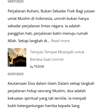
04/07/2025
Perjalanan Ruhani, Bukan Sekadar Fisik Bagi jutaan
umat Muslim di Indonesia, umroh bukan hanya
sekadar perjalanan lintas negara. Ia adalah
panggilan hati, perjalanan batin menuju rumah
:
Allah. Setiap langkah di…
Read more
Mengenal
Tempat-Tempat Mustajab untuk
Lebih
Berdoa Saat Umroh
Mengenal
by TEDDIE
Nabawi
02/07/2025
Mulia:
Keutamaan Doa dalam Islam Dalam setiap langkah
Paket
perjalanan hidup seorang Muslim, doa adalah
Umroh
kekuatan spiritual yang tak ternilai. Ia menjadi
Dengan
bukti ketergantungan hamba kepada Sang
Kereta