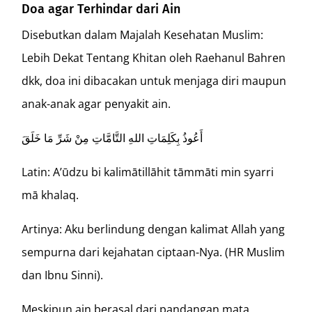
Doa agar Terhindar dari Ain
Disebutkan dalam Majalah Kesehatan Muslim:
Lebih Dekat Tentang Khitan oleh Raehanul Bahren
dkk, doa ini dibacakan untuk menjaga diri maupun
anak-anak agar penyakit ain.
أَعُوذُ بِكَلِمَاتِ اللهِ التَّامَّاتِ مِنْ شَرِّ مَا خَلَقَ
Latin: A’ūdzu bi kalimātillāhit tāmmāti min syarri
mā khalaq.
Artinya: Aku berlindung dengan kalimat Allah yang
sempurna dari kejahatan ciptaan-Nya. (HR Muslim
dan Ibnu Sinni).
Meskipun ain berasal dari pandangan mata