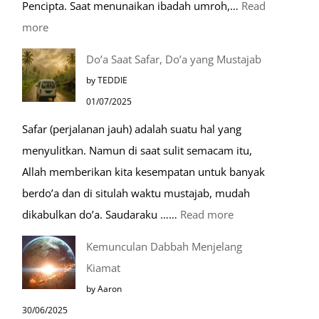
Pencipta. Saat menunaikan ibadah umroh,…
Read
Cepat
:
more
Tempat-
Do’a Saat Safar, Do’a yang Mustajab
Tempat
by TEDDIE
Mustajab
01/07/2025
untuk
Safar (perjalanan jauh) adalah suatu hal yang
Berdoa
menyulitkan. Namun di saat sulit semacam itu,
Saat
Allah memberikan kita kesempatan untuk banyak
Umroh
berdo’a dan di situlah waktu mustajab, mudah
:
dikabulkan do’a. Saudaraku ……
Read more
Do’a
Kemunculan Dabbah Menjelang
Saat
Kiamat
Safar,
by Aaron
Do’a
30/06/2025