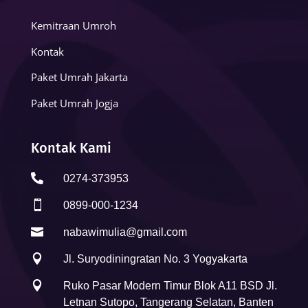
Kemitraan Umroh
Kontak
Paket Umrah Jakarta
Paket Umrah Jogja
Kontak Kami

0274-373953

0899-000-1234

nabawimulia@gmail.com

Jl. Suryodiningratan No. 3 Yogyakarta

Ruko Pasar Modern Timur Blok A11 BSD Jl.
Letnan Sutopo, Tangerang Selatan, Banten