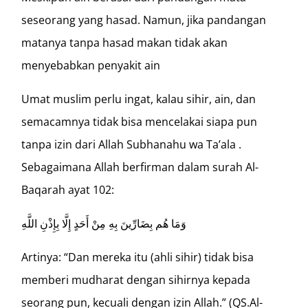
seseorang yang hasad. Namun, jika pandangan
matanya tanpa hasad makan tidak akan
menyebabkan penyakit ain
Umat muslim perlu ingat, kalau sihir, ain, dan
semacamnya tidak bisa mencelakai siapa pun
tanpa izin dari Allah Subhanahu wa Ta’ala .
Sebagaimana Allah berfirman dalam surah Al-
Baqarah ayat 102:
وَمَا هُم بِضَارِّينَ بِهِ مِنْ أَحَدٍ إِلَّا بِإِذْنِ اللَّهِ
Artinya: “Dan mereka itu (ahli sihir) tidak bisa
memberi mudharat dengan sihirnya kepada
seorang pun, kecuali dengan izin Allah.” (QS.Al-