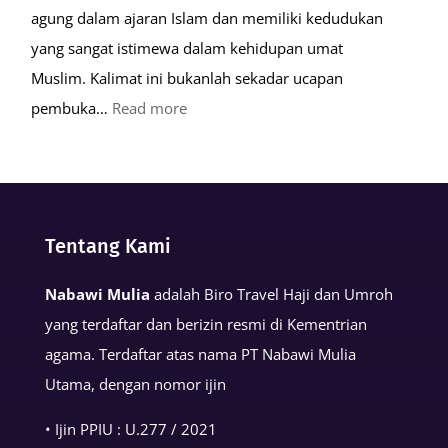
agung dalam ajaran Islam dan memiliki kedudukan
yang sangat istimewa dalam kehidupan umat
Muslim. Kalimat ini bukanlah sekadar ucapan
:
pembuka…
Read more
Keutamaan
Kalimat
Basmalah
dalam
Tentang Kami
Kehidupan
Muslim
Nabawi Mulia
adalah Biro Travel Haji dan Umroh
yang terdaftar dan berizin resmi di Kementrian
agama. Terdaftar atas nama PT Nabawi Mulia
Utama, dengan nomor ijin
• Ijin PPIU : U.277 / 2021