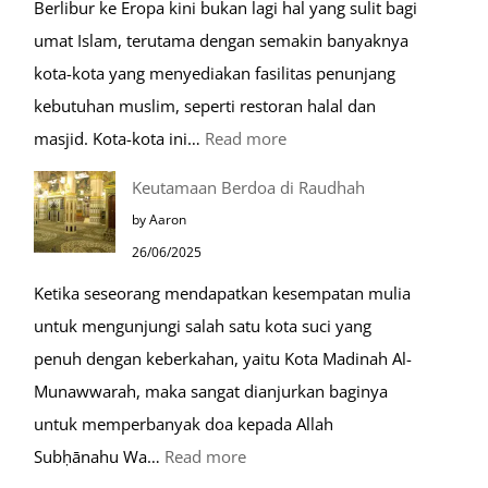
Berlibur ke Eropa kini bukan lagi hal yang sulit bagi
Masjid
umat Islam, terutama dengan semakin banyaknya
Nabawi
kota-kota yang menyediakan fasilitas penunjang
kebutuhan muslim, seperti restoran halal dan
:
masjid. Kota-kota ini…
Read more
10
Keutamaan Berdoa di Raudhah
Kota
by Aaron
Ramah
26/06/2025
Muslim
Ketika seseorang mendapatkan kesempatan mulia
di
untuk mengunjungi salah satu kota suci yang
Eropa
penuh dengan keberkahan, yaitu Kota Madinah Al-
Munawwarah, maka sangat dianjurkan baginya
untuk memperbanyak doa kepada Allah
:
Subḥānahu Wa…
Read more