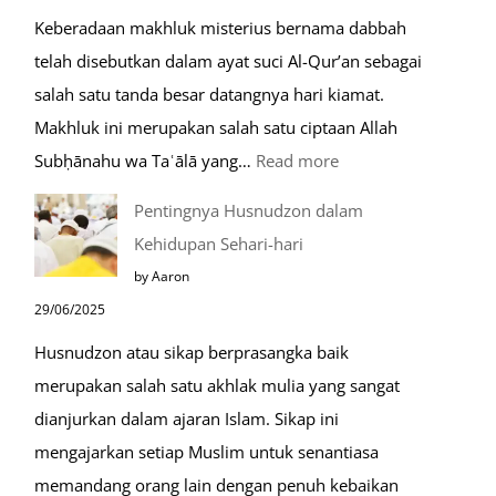
yang
Keberadaan makhluk misterius bernama dabbah
Mustajab
telah disebutkan dalam ayat suci Al-Qur’an sebagai
salah satu tanda besar datangnya hari kiamat.
Makhluk ini merupakan salah satu ciptaan Allah
:
Subḥānahu wa Taʿālā yang…
Read more
Kemunculan
Pentingnya Husnudzon dalam
Dabbah
Kehidupan Sehari-hari
Menjelang
by Aaron
Kiamat
29/06/2025
Husnudzon atau sikap berprasangka baik
merupakan salah satu akhlak mulia yang sangat
dianjurkan dalam ajaran Islam. Sikap ini
mengajarkan setiap Muslim untuk senantiasa
memandang orang lain dengan penuh kebaikan