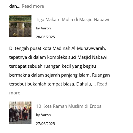
:
dan…
Read more
Pentingnya
Tiga Makam Mulia di Masjid Nabawi
Husnudzon
by Aaron
dalam
28/06/2025
Kehidupan
Di tengah pusat kota Madinah Al-Munawwarah,
Sehari-
tepatnya di dalam kompleks suci Masjid Nabawi,
hari
terdapat sebuah ruangan kecil yang begitu
bermakna dalam sejarah panjang Islam. Ruangan
tersebut bukanlah tempat biasa. Dahulu,…
Read
:
more
Tiga
10 Kota Ramah Muslim di Eropa
Makam
by Aaron
Mulia
27/06/2025
di