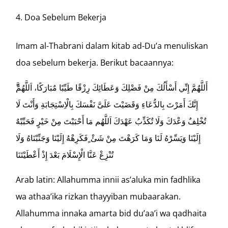
Doa Sebelum Bekerja
Imam al-Thabrani dalam kitab ad-Du’a menuliskan
doa sebelum bekerja. Berikut bacaannya:
إِنَّكَ أَمَرْتَ بِالدُّعَاءِ وَقَضَيْتَ عَلَىَّ نَفْسَكَ بِالْاِسْتِجَابَةِ وَأَنْتَ لَا
تٌخْلِفٌ وَعْدَكَ وَلَا تٌكَذِّبُ عَهْدَكَ اَللَّهُم مَا أَحْبَبْتَ مِنْ خَيْرٍ فَحَبِّبْهٌ
إِلَيْنَا وَيَسِّرْهُ لَنَا وَمَا كَرَهْتَ مِنْ شَئْ ٍفَكَرِهْهُ إِلَيْنَا وَجَنِّبْنَاهُ وَلَا
تُنْزِعْ عَنَّا الْإِسْلَامَ بَعْدَ إِذْ أَعْطَيْتَنَا
Arab latin: Allahumma innii as’aluka min fadhlika
wa athaa’ika rizkan thayyiban mubaarakan.
Allahumma innaka amarta bid du’aa’i wa qadhaita