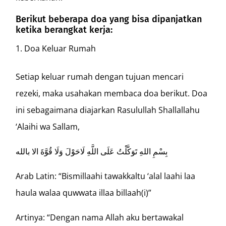
Berikut beberapa doa yang bisa dipanjatkan
ketika berangkat kerja:
Doa Keluar Rumah
Setiap keluar rumah dengan tujuan mencari
rezeki, maka usahakan membaca doa berikut. Doa
ini sebagaimana diajarkan Rasulullah Shallallahu
‘Alaihi wa Sallam,
بِسْمِ اللهِ تَوَكَّلْتُ عَلَى اللَّهِ لَاحَوْلَ وَلَا قُوَّةَ الا بالله
Arab Latin: “Bismillaahi tawakkaltu ‘alal laahi laa
haula walaa quwwata illaa billaah(i)”
Artinya: “Dengan nama Allah aku bertawakal