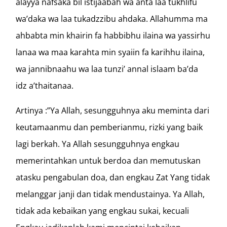
alayya nafsaka bil istijaabah wa anta laa tukhlifu
wa’daka wa laa tukadzzibu ahdaka. Allahumma ma
ahbabta min khairin fa habbibhu ilaina wa yassirhu
lanaa wa maa karahta min syaiin fa karihhu ilaina,
wa jannibnaahu wa laa tunzi’ annal islaam ba’da
idz a’thaitanaa.
Artinya :”Ya Allah, sesungguhnya aku meminta dari
keutamaanmu dan pemberianmu, rizki yang baik
lagi berkah. Ya Allah sesungguhnya engkau
memerintahkan untuk berdoa dan memutuskan
atasku pengabulan doa, dan engkau Zat Yang tidak
melanggar janji dan tidak mendustainya. Ya Allah,
tidak ada kebaikan yang engkau sukai, kecuali