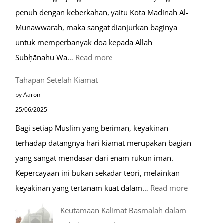
Eropa
penuh dengan keberkahan, yaitu Kota Madinah Al-
Munawwarah, maka sangat dianjurkan baginya
untuk memperbanyak doa kepada Allah
:
Subḥānahu Wa…
Read more
Keutamaan
Tahapan Setelah Kiamat
Berdoa
by Aaron
di
25/06/2025
Raudhah
Bagi setiap Muslim yang beriman, keyakinan
terhadap datangnya hari kiamat merupakan bagian
yang sangat mendasar dari enam rukun iman.
Kepercayaan ini bukan sekadar teori, melainkan
:
keyakinan yang tertanam kuat dalam…
Read more
Tahapan
Keutamaan Kalimat Basmalah dalam
Setelah