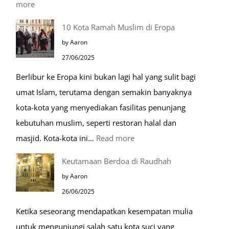
:
more
Tiga
10 Kota Ramah Muslim di Eropa
Makam
by Aaron
Mulia
27/06/2025
di
Berlibur ke Eropa kini bukan lagi hal yang sulit bagi
Masjid
umat Islam, terutama dengan semakin banyaknya
Nabawi
kota-kota yang menyediakan fasilitas penunjang
kebutuhan muslim, seperti restoran halal dan
:
masjid. Kota-kota ini…
Read more
10
Keutamaan Berdoa di Raudhah
Kota
by Aaron
Ramah
26/06/2025
Muslim
Ketika seseorang mendapatkan kesempatan mulia
di
untuk mengunjungi salah satu kota suci yang