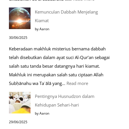
Do’a
Kemunculan Dabbah Menjelang
Saat
Kiamat
Safar,
by Aaron
Do’a
30/06/2025
yang
Keberadaan makhluk misterius bernama dabbah
Mustajab
telah disebutkan dalam ayat suci Al-Qur’an sebagai
salah satu tanda besar datangnya hari kiamat.
Makhluk ini merupakan salah satu ciptaan Allah
:
Subḥānahu wa Taʿālā yang…
Read more
Kemunculan
Pentingnya Husnudzon dalam
Dabbah
Kehidupan Sehari-hari
Menjelang
by Aaron
Kiamat
29/06/2025