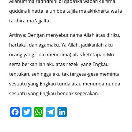
Allahumma radhdhini bi qada’ika wabarik li fima
quddira li hatta la uhibba ta’jila ma akhkharta wa la
ta’khira ma ‘ajjalta.
Artinya: Dengan menyebut nama Allah atas diriku,
hartaku, dan agamaku. Ya Allah, jadikanlah aku
orang yang rida (menerima) atas ketetapan-Mu
serta berkahilah aku atas rezeki yang Engkau
tentukan, sehingga aku tak tergesa-gesa meminta
sesuatu yang Engkau tunda atau menunda-nunda
sesuatu yang Engkau hendak segerakan.
Facebook
Twitter
WhatsApp
Telegram
LinkedIn