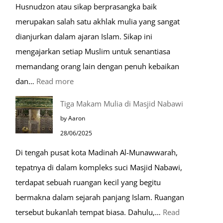
Husnudzon atau sikap berprasangka baik
merupakan salah satu akhlak mulia yang sangat
dianjurkan dalam ajaran Islam. Sikap ini
mengajarkan setiap Muslim untuk senantiasa
memandang orang lain dengan penuh kebaikan
:
dan…
Read more
Pentingnya
Tiga Makam Mulia di Masjid Nabawi
Husnudzon
by Aaron
dalam
28/06/2025
Kehidupan
Di tengah pusat kota Madinah Al-Munawwarah,
Sehari-
tepatnya di dalam kompleks suci Masjid Nabawi,
hari
terdapat sebuah ruangan kecil yang begitu
bermakna dalam sejarah panjang Islam. Ruangan
tersebut bukanlah tempat biasa. Dahulu,…
Read