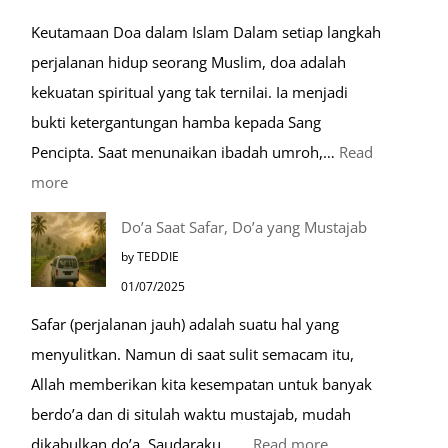
Mulia:
Keutamaan Doa dalam Islam Dalam setiap langkah
Paket
perjalanan hidup seorang Muslim, doa adalah
Umroh
kekuatan spiritual yang tak ternilai. Ia menjadi
Dengan
bukti ketergantungan hamba kepada Sang
Kereta
Pencipta. Saat menunaikan ibadah umroh,…
Read
Cepat
:
more
Tempat-
Do’a Saat Safar, Do’a yang Mustajab
Tempat
by TEDDIE
Mustajab
01/07/2025
untuk
Safar (perjalanan jauh) adalah suatu hal yang
Berdoa
menyulitkan. Namun di saat sulit semacam itu,
Saat
Allah memberikan kita kesempatan untuk banyak
Umroh
berdo’a dan di situlah waktu mustajab, mudah
:
dikabulkan do’a. Saudaraku ……
Read more