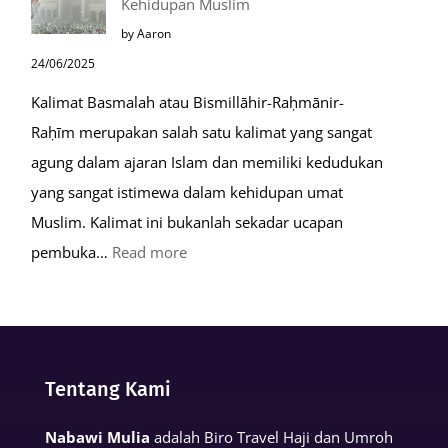
Kehidupan Muslim
Kiamat
by Aaron
24/06/2025
Kalimat Basmalah atau Bismillāhir-Raḥmānir-
Raḥīm merupakan salah satu kalimat yang sangat
agung dalam ajaran Islam dan memiliki kedudukan
yang sangat istimewa dalam kehidupan umat
Muslim. Kalimat ini bukanlah sekadar ucapan
:
pembuka…
Read more
Keutamaan
Kalimat
Basmalah
dalam
Tentang Kami
Kehidupan
Muslim
Nabawi Mulia
adalah Biro Travel Haji dan Umroh