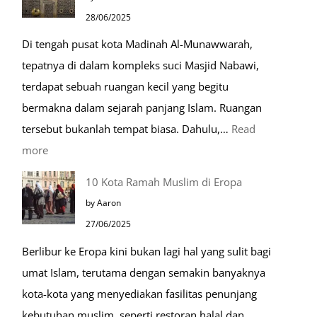
dalam
28/06/2025
Kehidupan
Di tengah pusat kota Madinah Al-Munawwarah,
Sehari-
tepatnya di dalam kompleks suci Masjid Nabawi,
hari
terdapat sebuah ruangan kecil yang begitu
bermakna dalam sejarah panjang Islam. Ruangan
tersebut bukanlah tempat biasa. Dahulu,…
Read
:
more
Tiga
10 Kota Ramah Muslim di Eropa
Makam
by Aaron
Mulia
27/06/2025
di
Berlibur ke Eropa kini bukan lagi hal yang sulit bagi
Masjid
umat Islam, terutama dengan semakin banyaknya
Nabawi
kota-kota yang menyediakan fasilitas penunjang
kebutuhan muslim, seperti restoran halal dan