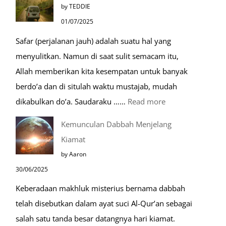
by TEDDIE
Mustajab
01/07/2025
untuk
Safar (perjalanan jauh) adalah suatu hal yang
Berdoa
menyulitkan. Namun di saat sulit semacam itu,
Saat
Allah memberikan kita kesempatan untuk banyak
Umroh
berdo’a dan di situlah waktu mustajab, mudah
:
dikabulkan do’a. Saudaraku ……
Read more
Do’a
Kemunculan Dabbah Menjelang
Saat
Kiamat
Safar,
by Aaron
Do’a
30/06/2025
yang
Keberadaan makhluk misterius bernama dabbah
Mustajab
telah disebutkan dalam ayat suci Al-Qur’an sebagai
salah satu tanda besar datangnya hari kiamat.