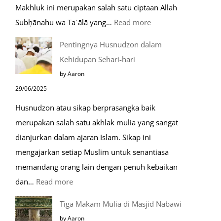
Makhluk ini merupakan salah satu ciptaan Allah
:
Subḥānahu wa Taʿālā yang…
Read more
Kemunculan
Pentingnya Husnudzon dalam
Dabbah
Kehidupan Sehari-hari
Menjelang
by Aaron
Kiamat
29/06/2025
Husnudzon atau sikap berprasangka baik
merupakan salah satu akhlak mulia yang sangat
dianjurkan dalam ajaran Islam. Sikap ini
mengajarkan setiap Muslim untuk senantiasa
memandang orang lain dengan penuh kebaikan
:
dan…
Read more
Pentingnya
Tiga Makam Mulia di Masjid Nabawi
Husnudzon
by Aaron