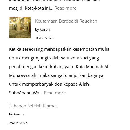
:
masjid. Kota-kota ini…
Read more
10
Keutamaan Berdoa di Raudhah
Kota
by Aaron
Ramah
26/06/2025
Muslim
Ketika seseorang mendapatkan kesempatan mulia
di
untuk mengunjungi salah satu kota suci yang
Eropa
penuh dengan keberkahan, yaitu Kota Madinah Al-
Munawwarah, maka sangat dianjurkan baginya
untuk memperbanyak doa kepada Allah
:
Subḥānahu Wa…
Read more
Keutamaan
Tahapan Setelah Kiamat
Berdoa
by Aaron
di
25/06/2025
Raudhah