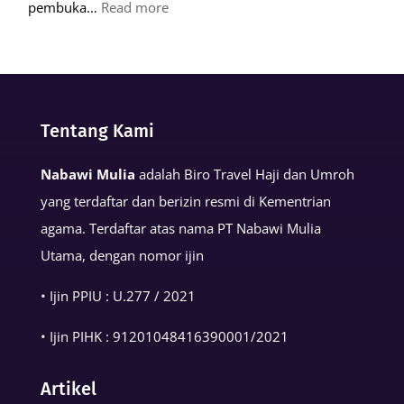
:
pembuka…
Read more
Keutamaan
Kalimat
Basmalah
dalam
Tentang Kami
Kehidupan
Muslim
Nabawi Mulia
adalah Biro Travel Haji dan Umroh
yang terdaftar dan berizin resmi di Kementrian
agama. Terdaftar atas nama PT Nabawi Mulia
Utama, dengan nomor ijin
• Ijin PPIU : U.277 / 2021
• Ijin PIHK :
91201048416390001
/2021
Artikel