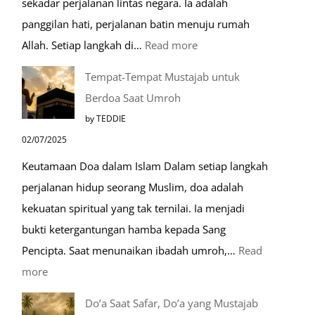
sekadar perjalanan lintas negara. Ia adalah
panggilan hati, perjalanan batin menuju rumah
:
Allah. Setiap langkah di…
Read more
Mengenal
Tempat-Tempat Mustajab untuk
Lebih
Berdoa Saat Umroh
Mengenal
by TEDDIE
Nabawi
02/07/2025
Mulia:
Keutamaan Doa dalam Islam Dalam setiap langkah
Paket
perjalanan hidup seorang Muslim, doa adalah
Umroh
kekuatan spiritual yang tak ternilai. Ia menjadi
Dengan
bukti ketergantungan hamba kepada Sang
Kereta
Pencipta. Saat menunaikan ibadah umroh,…
Read
Cepat
:
more
Tempat-
Do’a Saat Safar, Do’a yang Mustajab
Tempat