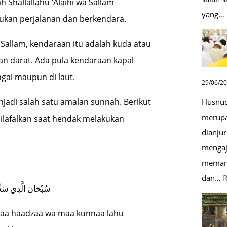
h Shallallahu ‘Alaihi wa Sallam
yang…
kan perjalanan dan berkendara.
a Sallam, kendaraan itu adalah kuda atau
n darat. Ada pula kendaraan kapal
ngai maupun di laut.
29/06/2
jadi salah satu amalan sunnah. Berikut
Husnud
merupa
ilafalkan saat hendak melakukan
dianjur
mengaj
memand
dan…
سُبْحَانَ الَّذِي سَخَّرَ 
anaa haadzaa wa maa kunnaa lahu