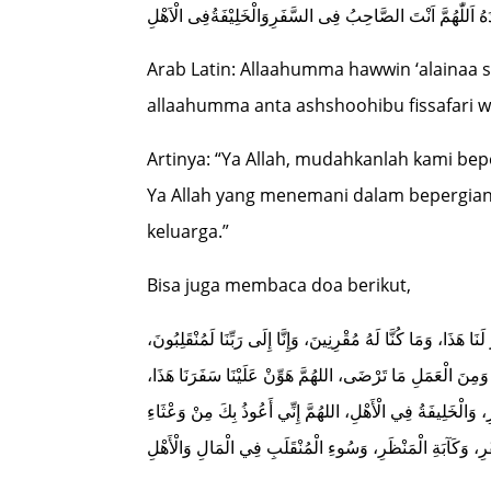
عْدَهُ اَللّٰهُمَّ اَنْتَ الصَّاحِبُ فِى السَّفَرِوَالْخَلِيْفَةُفِى الْاَهْلِ
Arab Latin: Allaahumma hawwin ‘alainaa 
allaahumma anta ashshoohibu fissafari walk
Artinya: “Ya Allah, mudahkanlah kami bep
Ya Allah yang menemani dalam bepergian
keluarga.”
Bisa juga membaca doa berikut,
هَذَا، وَمَا كُنَّا لَهُ مُقْرِنِينَ، وَإِنَّا إِلَى رَبِّنَا لَمُنْقَلِبُونَ
َى، وَمِنَ الْعَمَلِ مَا تَرْضَى، اللهُمَّ هَوِّنْ عَلَيْنَا سَفَرَنَا هَذَا
وَالْخَلِيفَةُ فِي الْأَهْلِ، اللهُمَّ إِنِّي أَعُوذُ بِكَ مِنْ وَعْثَاءِ
رِ، وَكَآبَةِ الْمَنْظَرِ، وَسُوءِ الْمُنْقَلَبِ فِي الْمَالِ وَالْأَهْلِ