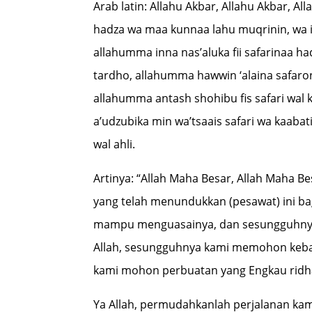
Arab latin: Allahu Akbar, Allahu Akbar, A
hadza wa maa kunnaa lahu muqrinin, wa i
allahumma inna nas’aluka fii safarinaa h
tardho, allahumma hawwin ‘alaina safaro
allahumma antash shohibu fis safari wal kh
a’udzubika min wa’tsaais safari wa kaabat
wal ahli.
Artinya: “Allah Maha Besar, Allah Maha Be
yang telah menundukkan (pesawat) ini ba
mampu menguasainya, dan sesungguhnya 
Allah, sesungguhnya kami memohon kebai
kami mohon perbuatan yang Engkau ridha
Ya Allah, permudahkanlah perjalanan kami