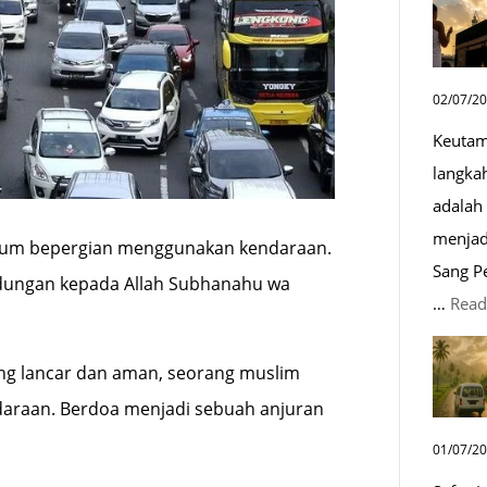
02/07/2
Keutam
langka
adalah 
menjad
elum bepergian menggunakan kendaraan.
Sang P
ndungan kepada Allah Subhanahu wa
…
Read
ng lancar dan aman, seorang muslim
daraan. Berdoa menjadi sebuah anjuran
01/07/2