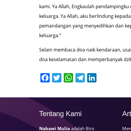
kami. Ya Allah, Engkaulah pendampingku
keluarga. Ya Allah, aku berlindung kepad
pemandangan yang menyedihkan dan kep
keluarga.”
Selain membaca doa naik kendaraan, usa
doa keselamatan dan memperbanyak dzik
Facebook
Twitter
WhatsApp
Telegram
LinkedI
Tentang Kami
Art
Nabawi Mulia
adalah Biro
Men