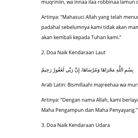
muqriniin, wa innaa ilaa robbinaa lamun 
Artinya: “Mahasuci Allah yang telah menu
padahal sebelumnya kami tidak akan m
akan kembali kepada Tuhan kami.”
Doa Naik Kendaraan Laut
بِسْمِ اللَّهِ مَجْرَاهَا وَمُرْسَاهَا، إِنَّ رَبِّي لَغَفُورٌ رَحِيمٌ
Arab Latin: Bismillaahi majreehaa wa mur
Artinya: “Dengan nama Allah, kami berl
Maha Pengampun dan Maha Penyayang.”
Doa Naik Kendaraan Udara