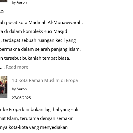
by Aaron
Kehidupan
025
Sehari-
gah pusat kota Madinah Al-Munawwarah,
hari
ya di dalam kompleks suci Masjid
, terdapat sebuah ruangan kecil yang
 bermakna dalam sejarah panjang Islam.
n tersebut bukanlah tempat biasa.
:
u,…
Read more
Tiga
10 Kota Ramah Muslim di Eropa
Makam
by Aaron
Mulia
27/06/2025
di
r ke Eropa kini bukan lagi hal yang sulit
Masjid
mat Islam, terutama dengan semakin
Nabawi
nya kota-kota yang menyediakan