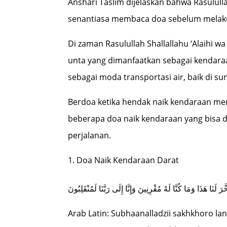
Anshari Taslim dijelaskan bahwa Rasululla
senantiasa membaca doa sebelum melaku
Di zaman Rasulullah Shallallahu ‘Alaihi w
unta yang dimanfaatkan sebagai kendaraa
sebagai moda transportasi air, baik di su
Berdoa ketika hendak naik kendaraan men
beberapa doa naik kendaraan yang bisa d
perjalanan.
Doa Naik Kendaraan Darat
لَنَا هَذَا وَمَا كُنَّا لَهُ مُقْرِنِينَ وَإِنَّا إِلَى رَبَّنَا لَمُنْقَلِبُونَ
Arab Latin: Subhaanalladzii sakhkhoro l