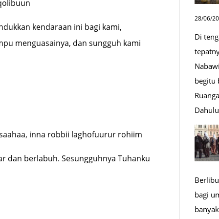
qolibuun
28/06/2
ndukkan kendaraan ini bagi kami,
Di ten
ampu menguasainya, dan sungguh kami
tepatn
Nabawi
begitu
Ruanga
Dahul
saahaa, inna robbii laghofuurur rohiim
ayar dan berlabuh. Sesungguhnya Tuhanku
Berlibu
bagi u
banyak