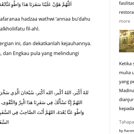
fasilit
اَللّٰهُمَّ هَوِّنْ عَلَيْنَا سَفَرَنَا هَذَا وَاطْوِعَنَّابُ
restora
safaranaa hadzaa wathwi ‘annaa bu’dahu
:
more
holiifatu fil-ahl.
1
K
ergian ini, dan dekatkanlah kejauhannya.
R
, dan Engkau pula yang melindungi
M
Ketika
di
mulia 
E
yang p
Madina
للهُ أَكْبَر، اللهُ أكْبر، الله أكْبَر، سُبْحَانَ الَّذِي سَخَّرَ لَنَا ،
dianju
اللهُمَّ إِنَّا نَسْأَلُكَ فِي سَفَرِنَا هَذَا الْبِرَّ وَالتَّقْو،
kepada
وَاطْوِ عَنَّا بُعْدَهُ، اللهُمَّ أَنْتَ الصَّاحِبُ فِي السَّفَرِ، 
Tahapa
السَّفَ
by Aaron