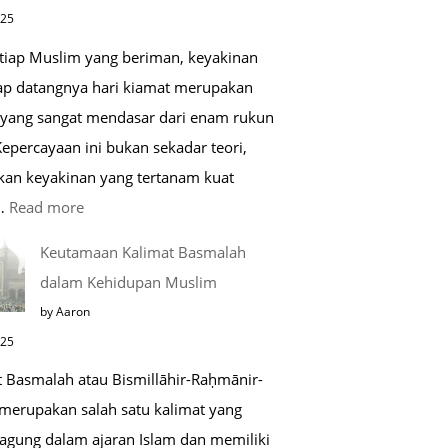
di
025
Raudhah
etiap Muslim yang beriman, keyakinan
ap datangnya hari kiamat merupakan
 yang sangat mendasar dari enam rukun
epercayaan ini bukan sekadar teori,
kan keyakinan yang tertanam kuat
:
…
Read more
Tahapan
Keutamaan Kalimat Basmalah
Setelah
dalam Kehidupan Muslim
Kiamat
by Aaron
025
t Basmalah atau Bismillāhir-Raḥmānir-
merupakan salah satu kalimat yang
 agung dalam ajaran Islam dan memiliki