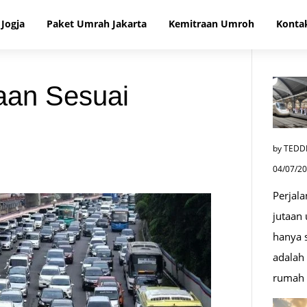
Jogja
Paket Umrah Jakarta
Kemitraan Umroh
Konta
aan Sesuai
by TEDD
04/07/2
Perjala
jutaan
hanya s
adalah 
rumah 