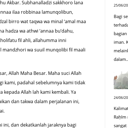
llahu Akbar. Subhanalladzi sakkhoro lana
25/06/2
nnaa ilaa robbinaa lamunqolibun,
Bagi s
adzal birro wat taqwa wa minal ‘amal maa
terhad
na hadza wa athwi ‘annaa bu’dahu,
bagian
olifatu fil ahli, allahumma inni
iman. K
il mandzhori wa suuil munqolibi fil maali
melain
dalam
sar, Allah Maha Besar. Maha suci Allah
gi kami, padahal sebelumnya kami tidak
kepada Allah lah kami kembali. Ya
24/06/2
kan dan takwa dalam perjalanan ini,
Kalima
i.
Raḥīm 
 ini, dan dekatkanlah jaraknya bagi
sangat