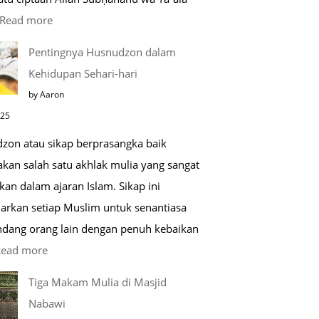
:
Read more
Kemunculan
Pentingnya Husnudzon dalam
Dabbah
Kehidupan Sehari-hari
Menjelang
by Aaron
Kiamat
025
zon atau sikap berprasangka baik
kan salah satu akhlak mulia yang sangat
kan dalam ajaran Islam. Sikap ini
arkan setiap Muslim untuk senantiasa
ang orang lain dengan penuh kebaikan
:
Read more
Pentingnya
Tiga Makam Mulia di Masjid
Husnudzon
Nabawi
dalam