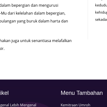
kedudu
 dalam bepergian dan mengurusi
kehidu
a-Mu dari kelelahan dalam bepergian,
sekad
ulangan yang buruk dalam harta dan
hakan juga untuk senantiasa melafalkan
ir.
n
ikel
Menu Tambahan
genal Lebih Mengenal
Kemitraan Umroh