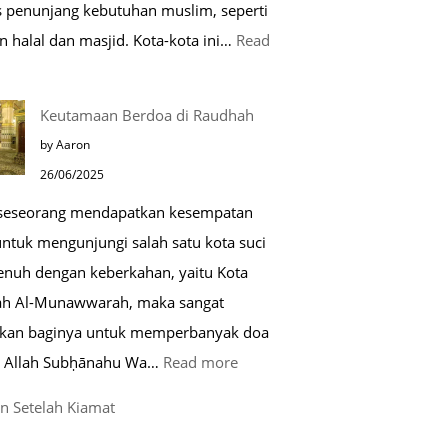
as penunjang kebutuhan muslim, seperti
n halal dan masjid. Kota-kota ini…
Read
0
Keutamaan Berdoa di Raudhah
ota
by Aaron
amah
26/06/2025
uslim
 seseorang mendapatkan kesempatan
untuk mengunjungi salah satu kota suci
ropa
enuh dengan keberkahan, yaitu Kota
h Al-Munawwarah, maka sangat
rkan baginya untuk memperbanyak doa
:
 Allah Subḥānahu Wa…
Read more
Keutamaan
n Setelah Kiamat
Berdoa