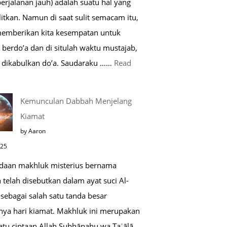
perjalanan jauh) adalah suatu hal yang
Saat
itkan. Namun di saat sulit semacam itu,
Umroh
memberikan kita kesempatan untuk
berdo’a dan di situlah waktu mustajab,
dikabulkan do’a. Saudaraku ……
Read
o’a
Kemunculan Dabbah Menjelang
aat
Kiamat
far,
by Aaron
o’a
025
ang
daan makhluk misterius bernama
ustajab
telah disebutkan dalam ayat suci Al-
sebagai salah satu tanda besar
nya hari kiamat. Makhluk ini merupakan
atu ciptaan Allah Subḥānahu wa Taʿālā