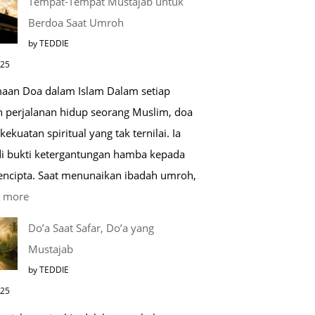
Tempat-Tempat Mustajab untuk
Lebih
Berdoa Saat Umroh
Mengenal
by TEDDIE
Nabawi
025
Mulia:
aan Doa dalam Islam Dalam setiap
Paket
h perjalanan hidup seorang Muslim, doa
Umroh
kekuatan spiritual yang tak ternilai. Ia
Dengan
i bukti ketergantungan hamba kepada
Kereta
encipta. Saat menunaikan ibadah umroh,
Cepat
:
 more
Tempat-
Do’a Saat Safar, Do’a yang
Tempat
Mustajab
Mustajab
by TEDDIE
untuk
025
Berdoa