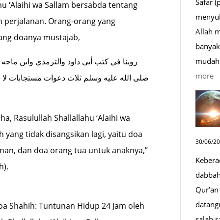
Safar (
hu ‘Alaihi wa Sallam bersabda tentang
menyul
 perjalanan. Orang-orang yang
Allah 
yang doanya mustajab,
banyak 
mudah 
روينا في كتب أبي داود والترمذي وابن ماجه
:
more
صلى الله عليه وسلم ثلاث دعوات مستجابات لا 
D
S
ha, Rasulullah Shallallahu ‘Alaihi wa
Sa
yang tidak disangsikan lagi, yaitu doa
D
30/06/2
y
anan, dan doa orang tua untuk anaknya,”
Kebera
M
h).
dabbah 
Qur’an 
datang
a Shahih: Tuntunan Hidup 24 Jam oleh
salah s