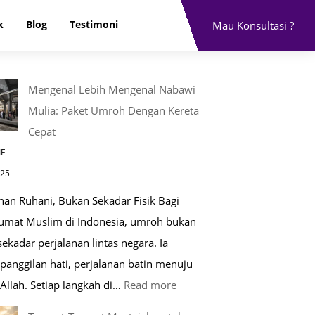
k
Blog
Testimoni
Mau Konsultasi ?
Mengenal Lebih Mengenal Nabawi
Mulia: Paket Umroh Dengan Kereta
Cepat
IE
025
nan Ruhani, Bukan Sekadar Fisik Bagi
 umat Muslim di Indonesia, umroh bukan
ekadar perjalanan lintas negara. Ia
panggilan hati, perjalanan batin menuju
:
Allah. Setiap langkah di…
Read more
Mengenal