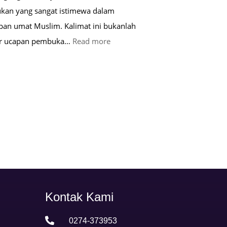
kan yang sangat istimewa dalam
pan umat Muslim. Kalimat ini bukanlah
:
ar ucapan pembuka…
Read more
Keutamaan
Kalimat
Basmalah
dalam
Kehidupan
Muslim
Kontak Kami

0274-373953