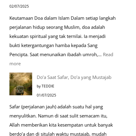
Nabawi
02/07/2025
Mulia:
Keutamaan Doa dalam Islam Dalam setiap langkah
Paket
perjalanan hidup seorang Muslim, doa adalah
Umroh
kekuatan spiritual yang tak ternilai. Ia menjadi
Dengan
bukti ketergantungan hamba kepada Sang
Kereta
Pencipta. Saat menunaikan ibadah umroh,…
Read
Cepat
:
more
Tempat-
Do’a Saat Safar, Do’a yang Mustajab
Tempat
by TEDDIE
Mustajab
01/07/2025
untuk
Safar (perjalanan jauh) adalah suatu hal yang
Berdoa
menyulitkan. Namun di saat sulit semacam itu,
Saat
Allah memberikan kita kesempatan untuk banyak
Umroh
berdo’a dan di situlah waktu mustajab, mudah