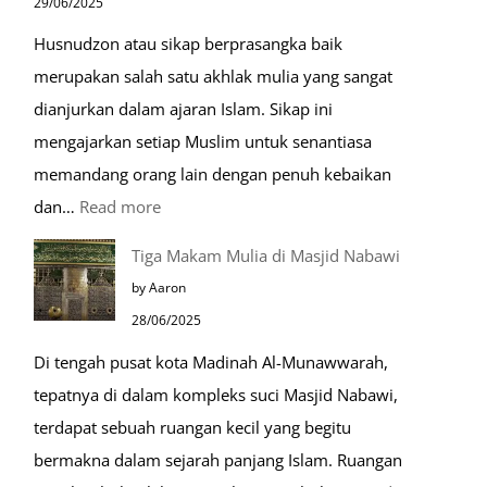
29/06/2025
Husnudzon atau sikap berprasangka baik
merupakan salah satu akhlak mulia yang sangat
dianjurkan dalam ajaran Islam. Sikap ini
mengajarkan setiap Muslim untuk senantiasa
memandang orang lain dengan penuh kebaikan
:
dan…
Read more
Pentingnya
Tiga Makam Mulia di Masjid Nabawi
Husnudzon
by Aaron
dalam
28/06/2025
Kehidupan
Di tengah pusat kota Madinah Al-Munawwarah,
Sehari-
tepatnya di dalam kompleks suci Masjid Nabawi,
hari
terdapat sebuah ruangan kecil yang begitu
bermakna dalam sejarah panjang Islam. Ruangan