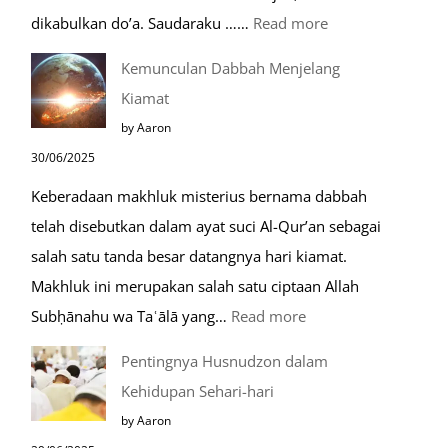
:
dikabulkan do’a. Saudaraku ……
Read more
Do’a
Kemunculan Dabbah Menjelang
Saat
Kiamat
Safar,
by Aaron
Do’a
30/06/2025
yang
Keberadaan makhluk misterius bernama dabbah
Mustajab
telah disebutkan dalam ayat suci Al-Qur’an sebagai
salah satu tanda besar datangnya hari kiamat.
Makhluk ini merupakan salah satu ciptaan Allah
:
Subḥānahu wa Taʿālā yang…
Read more
Kemunculan
Pentingnya Husnudzon dalam
Dabbah
Kehidupan Sehari-hari
Menjelang
by Aaron
Kiamat