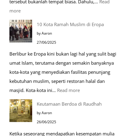
tersebut bukanlah tempat biasa. Dahulu,…
Read
:
more
Tiga
10 Kota Ramah Muslim di Eropa
Makam
by Aaron
Mulia
27/06/2025
di
Berlibur ke Eropa kini bukan lagi hal yang sulit bagi
Masjid
umat Islam, terutama dengan semakin banyaknya
Nabawi
kota-kota yang menyediakan fasilitas penunjang
kebutuhan muslim, seperti restoran halal dan
:
masjid. Kota-kota ini…
Read more
10
Keutamaan Berdoa di Raudhah
Kota
by Aaron
Ramah
26/06/2025
Muslim
Ketika seseorang mendapatkan kesempatan mulia
di