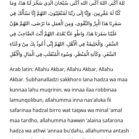
للهُ أَكْبَر، اللهُ أكْبر، الله أكْبَر، سُبْحَانَ الَّذِي سَخَّرَ لَنَا هَذَا، وَمَا
كُنَّا لَهُ مُقْرِنِينَ، وَإِنَّا إِلَى رَبِّنَا لَمُنْقَلِبُونَ، اللهُمَّ إِنَّا نَسْأَلُكَ فِي
سَفَرِنَا هَذَا الْبِرَّ وَالتَّقْوَى، وَمِنَ الْعَمَلِ مَا تَرْضَى، اللهُمَّ هَوِّنْ
عَلَيْنَا سَفَرَنَا هَذَا، وَاطْوِ عَنَّا بُعْدَهُ، اللهُمَّ أَنْتَ الصَّاحِبُ فِي
السَّفَرِ، وَالْخَلِيفَةُ فِي الْأَهْلِ، اللهُمَّ إِنِّي أَعُوذُ بِكَ مِنْ وَعْثَاءِ
السَّفَرِ، وَكَآبَةِ الْمَنْظَرِ، وَسُوءِ الْمُنْقَلَبِ فِي الْمَالِ وَالْأَهْلِ
Arab latin: Allahu Akbar, Allahu Akbar, Allahu
Akbar. Subhanalladzi sakkhoro lana hadza wa maa
kunnaa lahu muqrinin, wa innaa ilaa robbinaa
lamunqolibun, allahumma inna nas’aluka fii
safarinaa hadzal birro wat taqwa wa minal ‘amal
maa tardho, allahumma hawwin ‘alaina safarona
hadza wa athwi ‘annaa bu’dahu, allahumma antash