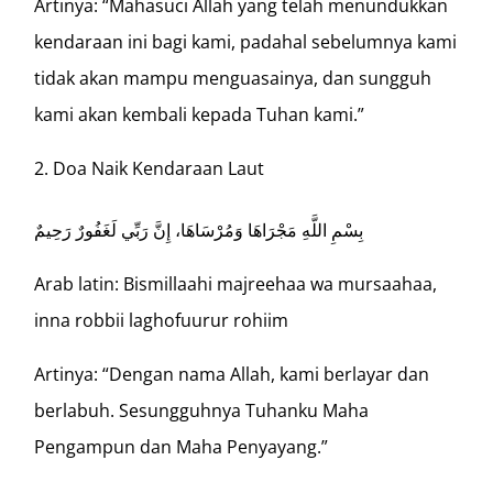
Artinya: “Mahasuci Allah yang telah menundukkan
kendaraan ini bagi kami, padahal sebelumnya kami
tidak akan mampu menguasainya, dan sungguh
kami akan kembali kepada Tuhan kami.”
Doa Naik Kendaraan Laut
بِسْمِ اللَّهِ مَجْرَاهَا وَمُرْسَاهَا، إِنَّ رَبِّي لَغَفُورٌ رَحِيمٌ
Arab latin: Bismillaahi majreehaa wa mursaahaa,
inna robbii laghofuurur rohiim
Artinya: “Dengan nama Allah, kami berlayar dan
berlabuh. Sesungguhnya Tuhanku Maha
Pengampun dan Maha Penyayang.”