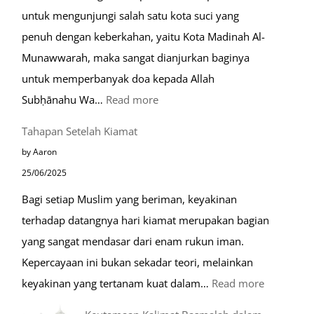
untuk mengunjungi salah satu kota suci yang
Eropa
penuh dengan keberkahan, yaitu Kota Madinah Al-
Munawwarah, maka sangat dianjurkan baginya
untuk memperbanyak doa kepada Allah
:
Subḥānahu Wa…
Read more
Keutamaan
Tahapan Setelah Kiamat
Berdoa
by Aaron
di
25/06/2025
Raudhah
Bagi setiap Muslim yang beriman, keyakinan
terhadap datangnya hari kiamat merupakan bagian
yang sangat mendasar dari enam rukun iman.
Kepercayaan ini bukan sekadar teori, melainkan
:
keyakinan yang tertanam kuat dalam…
Read more
Tahapan