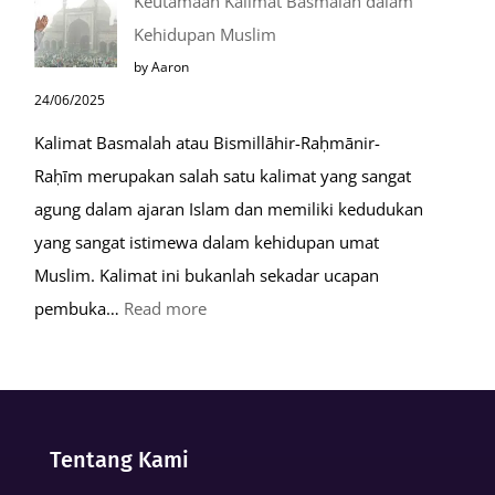
Keutamaan Kalimat Basmalah dalam
Setelah
Kehidupan Muslim
Kiamat
by Aaron
24/06/2025
Kalimat Basmalah atau Bismillāhir-Raḥmānir-
Raḥīm merupakan salah satu kalimat yang sangat
agung dalam ajaran Islam dan memiliki kedudukan
yang sangat istimewa dalam kehidupan umat
Muslim. Kalimat ini bukanlah sekadar ucapan
:
pembuka…
Read more
Keutamaan
Kalimat
Basmalah
dalam
Tentang Kami
Kehidupan