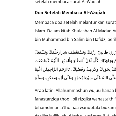
setelah membaca surat Al-Waqiah.
Doa Setelah Membaca Al-Waqiah
Membaca doa setelah melantunkan surat
Islam. Dalam kitab Khulashah Al-Madad 
bin Muhammad bin Salim bin Hafidz, beri
َنَسْتَرْزِقَ طَالِبِيْ رِزْقِكَ وَنَسْتَعْطِفَ شِرَارَخَلْقِكَ وَنَشْتَغِلَ
 وَرَاءِذَلِكَ كُلِّهِ اَهْلُ اْلعَطَاءِ وَاْلمَنْعِ . اَللَّهُمَّ كَمَاصُنْتَ
لَيْكَ بِجُوْدِكَ وَكَرَمِكَ وَفَضْلِكَ , يَااَرْحَمَ الرَّاحِمِيْنَ اَغْنِنَا
َّى اللهُ عَلَى سَيِّدِنَامُحَمَّدٍ وَعَلَى اَلِهِ وَصَحْبِهِ وَسَلَّمَ
Arab latin: Allahummashun wujuu hanaa bil
fanastarziqa thoo libii rizqika wanasta’thi
bihamdiman a’tho naa wanubtala bidzam