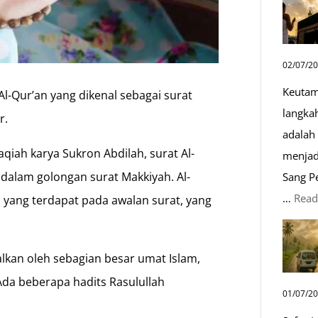
02/07/2
Keutam
Al-Qur’an yang dikenal sebagai surat
langka
r.
adalah 
qiah karya Sukron Abdilah, surat Al-
menjad
 dalam golongan surat Makkiyah. Al-
Sang P
…
Read
h yang terdapat pada awalan surat, yang
lkan oleh sebagian besar umat Islam,
da beberapa hadits Rasulullah
01/07/2