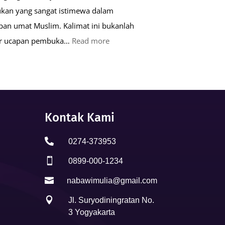
kan yang sangat istimewa dalam
pan umat Muslim. Kalimat ini bukanlah
:
ar ucapan pembuka…
Read more
Keutamaan
Kalimat
Basmalah
dalam
Kehidupan
Kontak Kami
Muslim

0274-373953

0899-000-1234

nabawimulia@gmail.com

Jl. Suryodiningratan No.
3 Yogyakarta