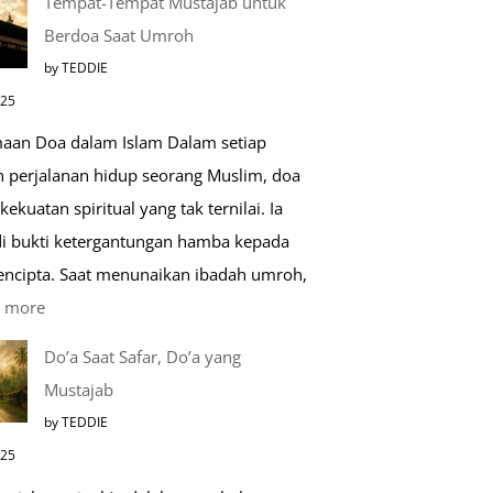
Tempat-Tempat Mustajab untuk
Lebih
Berdoa Saat Umroh
Mengenal
by TEDDIE
Nabawi
025
Mulia:
aan Doa dalam Islam Dalam setiap
Paket
h perjalanan hidup seorang Muslim, doa
Umroh
kekuatan spiritual yang tak ternilai. Ia
Dengan
i bukti ketergantungan hamba kepada
Kereta
encipta. Saat menunaikan ibadah umroh,
Cepat
:
 more
Tempat-
Do’a Saat Safar, Do’a yang
Tempat
Mustajab
Mustajab
by TEDDIE
untuk
025
Berdoa