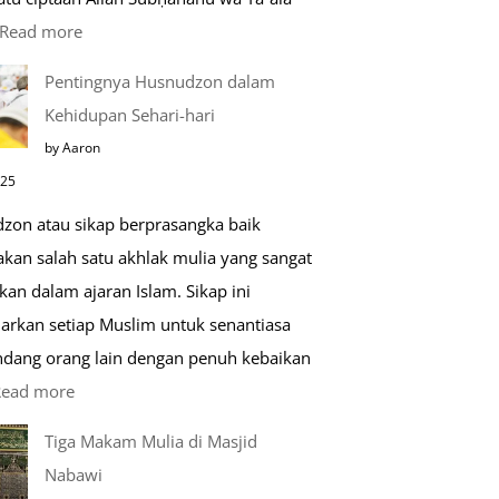
:
Read more
Kemunculan
Pentingnya Husnudzon dalam
Dabbah
Kehidupan Sehari-hari
Menjelang
by Aaron
Kiamat
025
zon atau sikap berprasangka baik
kan salah satu akhlak mulia yang sangat
kan dalam ajaran Islam. Sikap ini
arkan setiap Muslim untuk senantiasa
ang orang lain dengan penuh kebaikan
:
Read more
Pentingnya
Tiga Makam Mulia di Masjid
Husnudzon
Nabawi
dalam