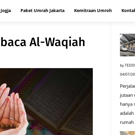
Jogja
Paket Umrah Jakarta
Kemitraan Umroh
Konta
baca Al-Waqiah
by TEDD
04/07/2
Perjala
jutaan
hanya s
adalah 
rumah 