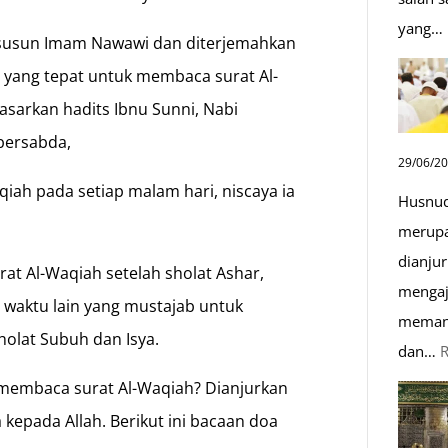
yang…
isusun Imam Nawawi dan diterjemahkan
 yang tepat untuk membaca surat Al-
asarkan hadits Ibnu Sunni, Nabi
bersabda,
29/06/2
iah pada setiap malam hari, niscaya ia
Husnud
merupa
dianjur
t Al-Waqiah setelah sholat Ashar,
mengaj
n waktu lain yang mustajab untuk
memand
holat Subuh dan Isya.
dan…
 membaca surat Al-Waqiah? Dianjurkan
epada Allah. Berikut ini bacaan doa