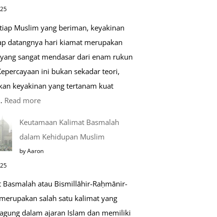
di
025
Raudhah
etiap Muslim yang beriman, keyakinan
ap datangnya hari kiamat merupakan
 yang sangat mendasar dari enam rukun
epercayaan ini bukan sekadar teori,
kan keyakinan yang tertanam kuat
:
…
Read more
Tahapan
Keutamaan Kalimat Basmalah
Setelah
dalam Kehidupan Muslim
Kiamat
by Aaron
025
t Basmalah atau Bismillāhir-Raḥmānir-
merupakan salah satu kalimat yang
 agung dalam ajaran Islam dan memiliki