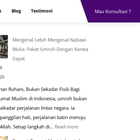
k
Blog
Testimoni
Mau Konsultasi ?
Mengenal Lebih Mengenal Nabawi
Mulia: Paket Umroh Dengan Kereta
Cepat
IE
025
nan Ruhani, Bukan Sekadar Fisik Bagi
 umat Muslim di Indonesia, umroh bukan
ekadar perjalanan lintas negara. Ia
panggilan hati, perjalanan batin menuju
:
Allah. Setiap langkah di…
Read more
Mengenal