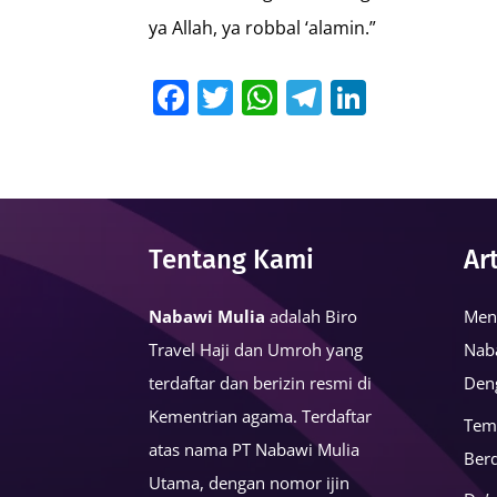
ya Allah, ya robbal ‘alamin.”
Facebook
Twitter
WhatsApp
Telegram
LinkedI
Tentang Kami
Ar
Nabawi Mulia
adalah Biro
Men
Travel Haji dan Umroh yang
Nab
terdaftar dan berizin resmi di
Den
Kementrian agama. Terdaftar
Tem
atas nama PT Nabawi Mulia
Ber
Utama, dengan nomor ijin