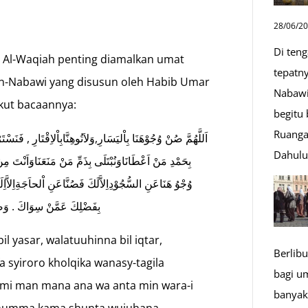
28/06/2
Di ten
 Al-Waqiah penting diamalkan umat
tepatn
An-Nabawi yang disusun oleh Habib Umar
Nabawi
kut bacaannya:
begitu
Ruanga
اَللَّهُمَّ صُنْ وُجُوْهَنَا بِاْليَسَارِ,وَلاَتُوهِنَّابِاْلاِقْتَارِ , ف
Dahul
بِحَمْدِ مَنْ اَعْطَانَاوَنُبْتَلَى بِذَمِّ مَنْ مَنَعَنَاوَاَنْتَ مِنْ
وُجْوُ هَنَاعَنِ السُّجُوْدِاِلاَّلَكَ فَصُنَّاعَنِ اْلحاَجَةِاِلاَّاِ
بِفَضْلِكَ عَمَّنْ سِوَاكَ . وَصَل
 yasar, walatuuhinna bil iqtar,
Berlibu
fa syiroro kholqika wanasy-tagila
bagi u
mi man mana ana wa anta min wara-i
banyak