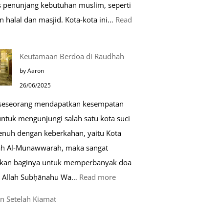
as penunjang kebutuhan muslim, seperti
n halal dan masjid. Kota-kota ini…
Read
0
Keutamaan Berdoa di Raudhah
ota
by Aaron
amah
26/06/2025
uslim
 seseorang mendapatkan kesempatan
untuk mengunjungi salah satu kota suci
ropa
enuh dengan keberkahan, yaitu Kota
h Al-Munawwarah, maka sangat
rkan baginya untuk memperbanyak doa
:
 Allah Subḥānahu Wa…
Read more
Keutamaan
n Setelah Kiamat
Berdoa