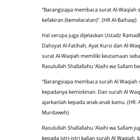
“Barangsiapa membaca surat Al-Waqiah s
kefakiran (kemelaratan)”. (HR Al-Baihaqi)
Hal serupa juga dijelaskan Ustadz Ramad
Dahsyat Al-Fatihah, Ayat Kursi dan Al-Wa
surat Al-Waqiah memiliki keutamaan sebag
Rasulullah Shallallahu ‘Alaihi wa Sallam b
“Barangsiapa membaca surah Al Waqiah 
kepadanya kemiskinan. Dan surah Al Waqi
ajarkanlah kepada anak-anak kamu. (HR. Ab
Murdaweh)
Rasulullah Shallallahu ‘Alaihi wa Sallam j
kepada istri-istri kalian surah Al Waqiah, 