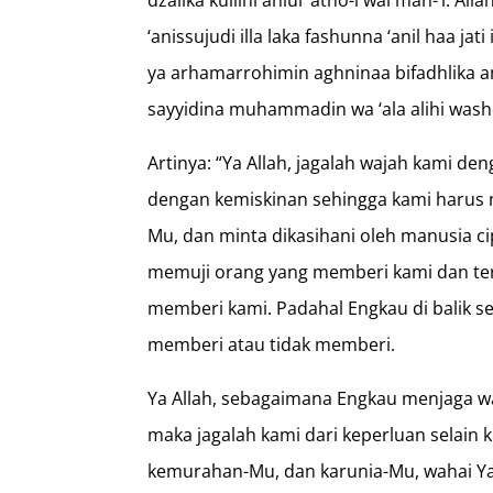
dzalika kullihi ahlul ‘atho-i wal man-‘i.
‘anissujudi illa laka fashunna ‘anil haa jat
ya arhamarrohimin aghninaa bifadhlika a
sayyidina muhammadin wa ‘ala alihi wash
Artinya: “Ya Allah, jagalah wajah kami d
dengan kemiskinan sehingga kami harus me
Mu, dan minta dikasihani oleh manusia c
memuji orang yang memberi kami dan t
memberi kami. Padahal Engkau di balik 
memberi atau tidak memberi.
Ya Allah, sebagaimana Engkau menjaga wa
maka jagalah kami dari keperluan selai
kemurahan-Mu, dan karunia-Mu, wahai Ya