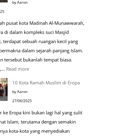
by Aaron
Kehidupan
025
Sehari-
gah pusat kota Madinah Al-Munawwarah,
hari
ya di dalam kompleks suci Masjid
, terdapat sebuah ruangan kecil yang
 bermakna dalam sejarah panjang Islam.
n tersebut bukanlah tempat biasa.
:
u,…
Read more
Tiga
10 Kota Ramah Muslim di Eropa
Makam
by Aaron
Mulia
27/06/2025
di
r ke Eropa kini bukan lagi hal yang sulit
Masjid
mat Islam, terutama dengan semakin
Nabawi
nya kota-kota yang menyediakan