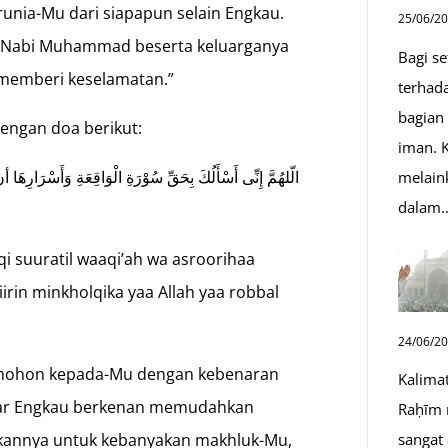
unia-Mu dari siapapun selain Engkau.
25/06/2
i Nabi Muhammad beserta keluarganya
Bagi s
 memberi keselamatan.”
terhad
bagian
dengan doa berikut:
iman. K
الّلهُمَّ إِنِّى أَسْأَلُكَ بِحَقِّ سُوْرَةِ الْوَاقِعَةِ وَأَسْرَارِهَا 
melain
dalam
qi suuratil waaqi’ah wa asroorihaa
iirin minkholqika yaa Allah yaa robbal
24/06/2
memohon kepada-Mu dengan kebenaran
Kalima
agar Engkau berkenan memudahkan
Raḥīm 
sangat
annya untuk kebanyakan makhluk-Mu,