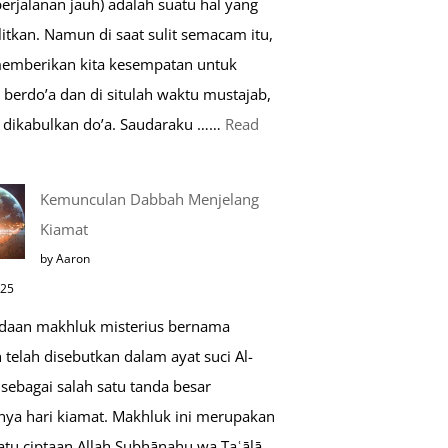
perjalanan jauh) adalah suatu hal yang
Saat
itkan. Namun di saat sulit semacam itu,
Umroh
memberikan kita kesempatan untuk
berdo’a dan di situlah waktu mustajab,
dikabulkan do’a. Saudaraku ……
Read
o’a
Kemunculan Dabbah Menjelang
aat
Kiamat
far,
by Aaron
o’a
025
ang
daan makhluk misterius bernama
ustajab
telah disebutkan dalam ayat suci Al-
sebagai salah satu tanda besar
nya hari kiamat. Makhluk ini merupakan
atu ciptaan Allah Subḥānahu wa Taʿālā