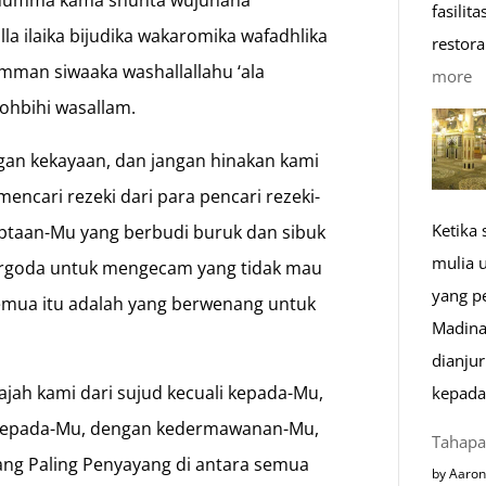
 Allahumma kama shunta wujuhana
fasilit
i illa ilaika bijudika wakaromika wafadhlika
restora
mman siwaaka washallallahu ‘ala
:
more
ohbihi wasallam.
1
K
engan kekayaan, dan jangan hinakan kami
R
ncari rezeki dari para pencari rezeki-
M
Ketika
iptaan-Mu yang berbudi buruk dan sibuk
di
mulia 
ergoda untuk mengecam yang tidak mau
E
yang p
semua itu adalah yang berwenang untuk
Madina
dianju
jah kami dari sujud kecuali kepada-Mu,
kepada
n kepada-Mu, dengan kedermawanan-Mu,
Tahapa
ng Paling Penyayang di antara semua
by Aaron