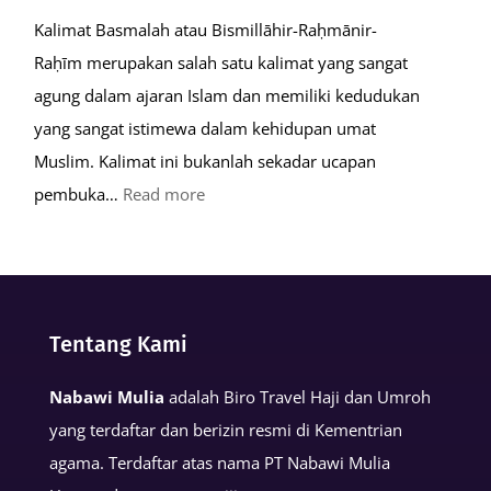
Kalimat Basmalah atau Bismillāhir-Raḥmānir-
Raḥīm merupakan salah satu kalimat yang sangat
agung dalam ajaran Islam dan memiliki kedudukan
yang sangat istimewa dalam kehidupan umat
Muslim. Kalimat ini bukanlah sekadar ucapan
:
pembuka…
Read more
Keutamaan
Kalimat
Basmalah
dalam
Tentang Kami
Kehidupan
Muslim
Nabawi Mulia
adalah Biro Travel Haji dan Umroh
yang terdaftar dan berizin resmi di Kementrian
agama. Terdaftar atas nama PT Nabawi Mulia