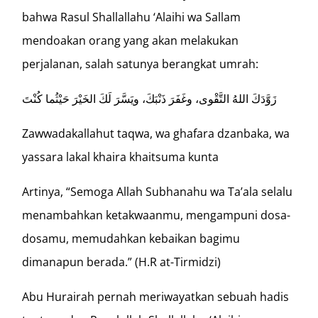
bahwa Rasul Shallallahu ‘Alaihi wa Sallam
mendoakan orang yang akan melakukan
perjalanan, salah satunya berangkat umrah:
زَوَّدَكَ اللهُ التَّقْوى، وغَفَرَ ذَنْبَكَ، ويَسَّرَ لَكَ الخَيْرَ حَيْثُما كُنْتَ
Zawwadakallahut taqwa, wa ghafara dzanbaka, wa
yassara lakal khaira khaitsuma kunta
Artinya, “Semoga Allah Subhanahu wa Ta’ala selalu
menambahkan ketakwaanmu, mengampuni dosa-
dosamu, memudahkan kebaikan bagimu
dimanapun berada.” (H.R at-Tirmidzi)
Abu Hurairah pernah meriwayatkan sebuah hadis