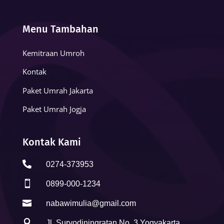
Menu Tambahan
Kemitraan Umroh
Kontak
Paket Umrah Jakarta
Paket Umrah Jogja
Kontak Kami

0274-373953

0899-000-1234

nabawimulia@gmail.com

Jl. Suryodiningratan No. 3 Yogyakarta