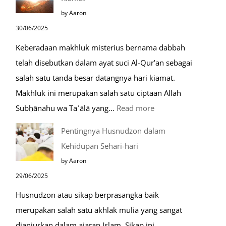
Safar,
by Aaron
Do’a
30/06/2025
yang
Keberadaan makhluk misterius bernama dabbah
Mustajab
telah disebutkan dalam ayat suci Al-Qur’an sebagai
salah satu tanda besar datangnya hari kiamat.
Makhluk ini merupakan salah satu ciptaan Allah
:
Subḥānahu wa Taʿālā yang…
Read more
Kemunculan
Pentingnya Husnudzon dalam
Dabbah
Kehidupan Sehari-hari
Menjelang
by Aaron
Kiamat
29/06/2025
Husnudzon atau sikap berprasangka baik
merupakan salah satu akhlak mulia yang sangat
dianjurkan dalam ajaran Islam. Sikap ini