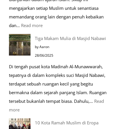
mengajarkan setiap Muslim untuk senantiasa
memandang orang lain dengan penuh kebaikan
:
dan…
Read more
Pentingnya
Tiga Makam Mulia di Masjid Nabawi
Husnudzon
by Aaron
dalam
28/06/2025
Kehidupan
Di tengah pusat kota Madinah Al-Munawwarah,
Sehari-
tepatnya di dalam kompleks suci Masjid Nabawi,
hari
terdapat sebuah ruangan kecil yang begitu
bermakna dalam sejarah panjang Islam. Ruangan
tersebut bukanlah tempat biasa. Dahulu,…
Read
:
more
Tiga
10 Kota Ramah Muslim di Eropa
Makam