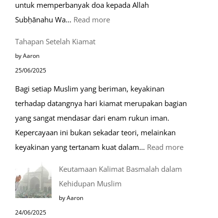
untuk memperbanyak doa kepada Allah
:
Subḥānahu Wa…
Read more
Keutamaan
Tahapan Setelah Kiamat
Berdoa
by Aaron
di
25/06/2025
Raudhah
Bagi setiap Muslim yang beriman, keyakinan
terhadap datangnya hari kiamat merupakan bagian
yang sangat mendasar dari enam rukun iman.
Kepercayaan ini bukan sekadar teori, melainkan
:
keyakinan yang tertanam kuat dalam…
Read more
Tahapan
Keutamaan Kalimat Basmalah dalam
Setelah
Kehidupan Muslim
Kiamat
by Aaron
24/06/2025