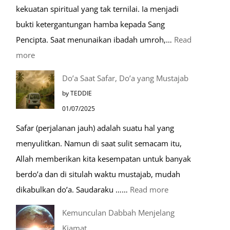
kekuatan spiritual yang tak ternilai. Ia menjadi
Dengan
bukti ketergantungan hamba kepada Sang
Kereta
Pencipta. Saat menunaikan ibadah umroh,…
Read
Cepat
:
more
Tempat-
Do’a Saat Safar, Do’a yang Mustajab
Tempat
by TEDDIE
Mustajab
01/07/2025
untuk
Safar (perjalanan jauh) adalah suatu hal yang
Berdoa
menyulitkan. Namun di saat sulit semacam itu,
Saat
Allah memberikan kita kesempatan untuk banyak
Umroh
berdo’a dan di situlah waktu mustajab, mudah
:
dikabulkan do’a. Saudaraku ……
Read more
Do’a
Kemunculan Dabbah Menjelang
Saat
Kiamat