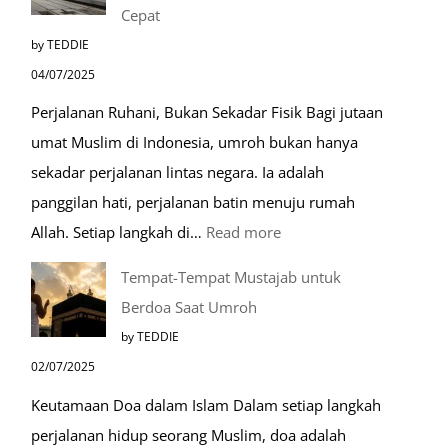
Cepat
by TEDDIE
04/07/2025
Perjalanan Ruhani, Bukan Sekadar Fisik Bagi jutaan
umat Muslim di Indonesia, umroh bukan hanya
sekadar perjalanan lintas negara. Ia adalah
panggilan hati, perjalanan batin menuju rumah
:
Allah. Setiap langkah di…
Read more
Mengenal
Tempat-Tempat Mustajab untuk
Lebih
Berdoa Saat Umroh
Mengenal
by TEDDIE
Nabawi
02/07/2025
Mulia:
Keutamaan Doa dalam Islam Dalam setiap langkah
Paket
perjalanan hidup seorang Muslim, doa adalah
Umroh