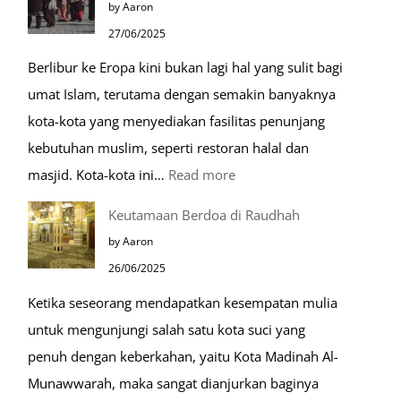
by Aaron
Mulia
27/06/2025
di
Berlibur ke Eropa kini bukan lagi hal yang sulit bagi
Masjid
umat Islam, terutama dengan semakin banyaknya
Nabawi
kota-kota yang menyediakan fasilitas penunjang
kebutuhan muslim, seperti restoran halal dan
:
masjid. Kota-kota ini…
Read more
10
Keutamaan Berdoa di Raudhah
Kota
by Aaron
Ramah
26/06/2025
Muslim
Ketika seseorang mendapatkan kesempatan mulia
di
untuk mengunjungi salah satu kota suci yang
Eropa
penuh dengan keberkahan, yaitu Kota Madinah Al-
Munawwarah, maka sangat dianjurkan baginya