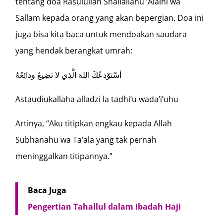
tentang doa Rasulullah Shallallahu ‘Alaihi wa
Sallam kepada orang yang akan bepergian. Doa ini
juga bisa kita baca untuk mendoakan saudara
yang hendak berangkat umrah:
أسْتَوْدِعُكَ اللهَ الَّذِي لا تَضِيعُ ودائِعُهُ
Astaudiukallaha alladzi la tadhi’u wada’i’uhu
Artinya, “Aku titipkan engkau kepada Allah
Subhanahu wa Ta’ala yang tak pernah
meninggalkan titipannya.”
Baca Juga
Pengertian Tahallul dalam Ibadah Haji