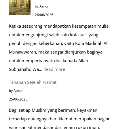
Kota
by Aaron
Ramah
26/06/2025
Muslim
Ketika seseorang mendapatkan kesempatan mulia
di
untuk mengunjungi salah satu kota suci yang
Eropa
penuh dengan keberkahan, yaitu Kota Madinah Al-
Munawwarah, maka sangat dianjurkan baginya
untuk memperbanyak doa kepada Allah
:
Subḥānahu Wa…
Read more
Keutamaan
Tahapan Setelah Kiamat
Berdoa
by Aaron
di
25/06/2025
Raudhah
Bagi setiap Muslim yang beriman, keyakinan
terhadap datangnya hari kiamat merupakan bagian
yang sangat mendasar dari enam rukun iman.