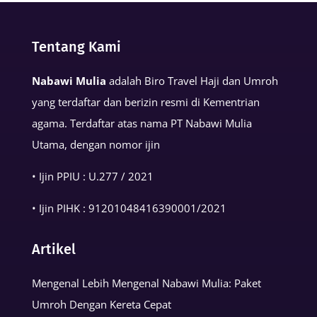
Basmalah
dalam
Tentang Kami
Kehidupan
Muslim
Nabawi Mulia
adalah Biro Travel Haji dan Umroh
yang terdaftar dan berizin resmi di Kementrian
agama. Terdaftar atas nama PT Nabawi Mulia
Utama, dengan nomor ijin
• Ijin PPIU : U.277 / 2021
• Ijin PIHK :
91201048416390001
/2021
Artikel
Mengenal Lebih Mengenal Nabawi Mulia: Paket
Umroh Dengan Kereta Cepat