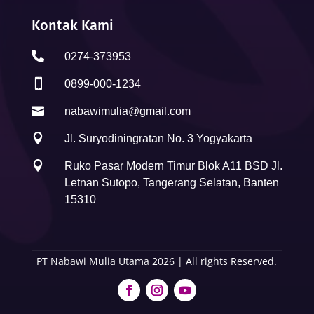
Kontak Kami

0274-373953

0899-000-1234

nabawimulia@gmail.com

Jl. Suryodiningratan No. 3 Yogyakarta

Ruko Pasar Modern Timur Blok A11 BSD Jl.
Letnan Sutopo, Tangerang Selatan, Banten
15310
PT Nabawi Mulia Utama 2026 | All rights Reserved.