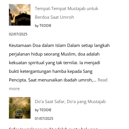
Mengenal
Tempat-Tempat Mustajab untuk
Lebih
Berdoa Saat Umroh
Mengenal
by TEDDIE
Nabawi
02/07/2025
Mulia:
Keutamaan Doa dalam Islam Dalam setiap langkah
Paket
perjalanan hidup seorang Muslim, doa adalah
Umroh
kekuatan spiritual yang tak ternilai. Ia menjadi
Dengan
bukti ketergantungan hamba kepada Sang
Kereta
Pencipta. Saat menunaikan ibadah umroh,…
Read
Cepat
:
more
Tempat-
Do’a Saat Safar, Do’a yang Mustajab
Tempat
by TEDDIE
Mustajab
01/07/2025
untuk