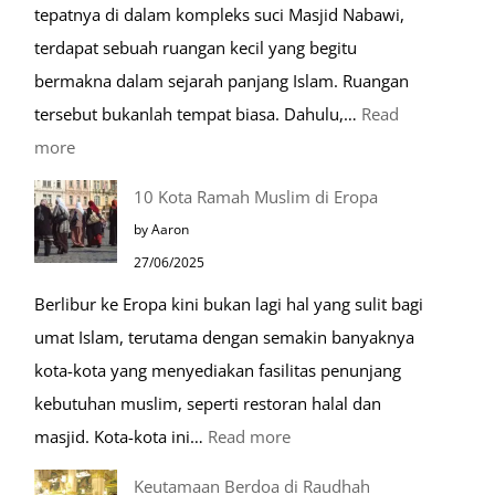
tepatnya di dalam kompleks suci Masjid Nabawi,
hari
terdapat sebuah ruangan kecil yang begitu
bermakna dalam sejarah panjang Islam. Ruangan
tersebut bukanlah tempat biasa. Dahulu,…
Read
:
more
Tiga
10 Kota Ramah Muslim di Eropa
Makam
by Aaron
Mulia
27/06/2025
di
Berlibur ke Eropa kini bukan lagi hal yang sulit bagi
Masjid
umat Islam, terutama dengan semakin banyaknya
Nabawi
kota-kota yang menyediakan fasilitas penunjang
kebutuhan muslim, seperti restoran halal dan
:
masjid. Kota-kota ini…
Read more
10
Keutamaan Berdoa di Raudhah