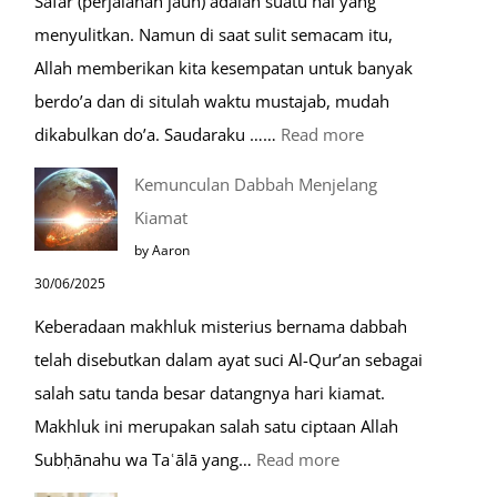
Safar (perjalanan jauh) adalah suatu hal yang
Berdoa
menyulitkan. Namun di saat sulit semacam itu,
Saat
Allah memberikan kita kesempatan untuk banyak
Umroh
berdo’a dan di situlah waktu mustajab, mudah
:
dikabulkan do’a. Saudaraku ……
Read more
Do’a
Kemunculan Dabbah Menjelang
Saat
Kiamat
Safar,
by Aaron
Do’a
30/06/2025
yang
Keberadaan makhluk misterius bernama dabbah
Mustajab
telah disebutkan dalam ayat suci Al-Qur’an sebagai
salah satu tanda besar datangnya hari kiamat.
Makhluk ini merupakan salah satu ciptaan Allah
:
Subḥānahu wa Taʿālā yang…
Read more
Kemunculan