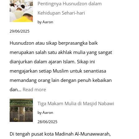
Pentingnya Husnudzon dalam
Dabbah
Kehidupan Sehari-hari
Menjelang
by Aaron
Kiamat
29/06/2025
Husnudzon atau sikap berprasangka baik
merupakan salah satu akhlak mulia yang sangat
dianjurkan dalam ajaran Islam. Sikap ini
mengajarkan setiap Muslim untuk senantiasa
memandang orang lain dengan penuh kebaikan
:
dan…
Read more
Pentingnya
Tiga Makam Mulia di Masjid Nabawi
Husnudzon
by Aaron
dalam
28/06/2025
Kehidupan
Di tengah pusat kota Madinah Al-Munawwarah,
Sehari-