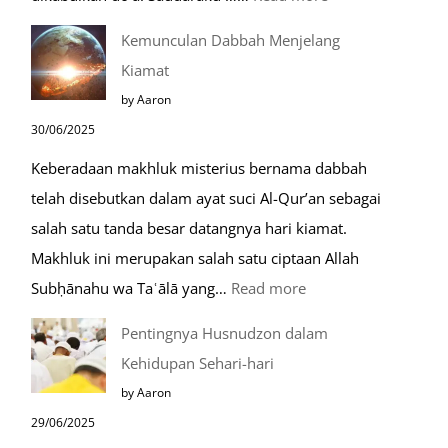
Do’a
Kemunculan Dabbah Menjelang
Saat
Kiamat
Safar,
by Aaron
Do’a
30/06/2025
yang
Keberadaan makhluk misterius bernama dabbah
Mustajab
telah disebutkan dalam ayat suci Al-Qur’an sebagai
salah satu tanda besar datangnya hari kiamat.
Makhluk ini merupakan salah satu ciptaan Allah
:
Subḥānahu wa Taʿālā yang…
Read more
Kemunculan
Pentingnya Husnudzon dalam
Dabbah
Kehidupan Sehari-hari
Menjelang
by Aaron
Kiamat
29/06/2025