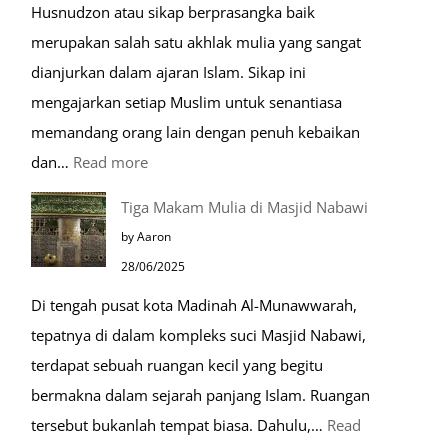
Husnudzon atau sikap berprasangka baik
merupakan salah satu akhlak mulia yang sangat
dianjurkan dalam ajaran Islam. Sikap ini
mengajarkan setiap Muslim untuk senantiasa
memandang orang lain dengan penuh kebaikan
:
dan…
Read more
Pentingnya
Tiga Makam Mulia di Masjid Nabawi
Husnudzon
by Aaron
dalam
28/06/2025
Kehidupan
Di tengah pusat kota Madinah Al-Munawwarah,
Sehari-
tepatnya di dalam kompleks suci Masjid Nabawi,
hari
terdapat sebuah ruangan kecil yang begitu
bermakna dalam sejarah panjang Islam. Ruangan
tersebut bukanlah tempat biasa. Dahulu,…
Read