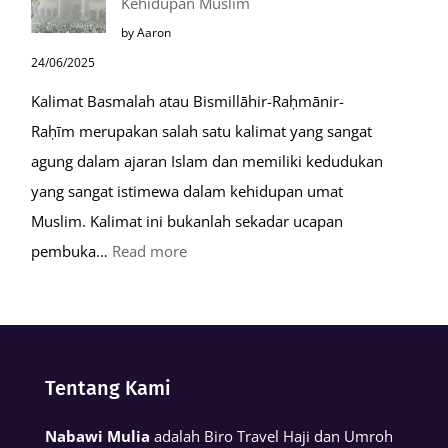
Kehidupan Muslim
Kiamat
by Aaron
24/06/2025
Kalimat Basmalah atau Bismillāhir-Raḥmānir-
Raḥīm merupakan salah satu kalimat yang sangat
agung dalam ajaran Islam dan memiliki kedudukan
yang sangat istimewa dalam kehidupan umat
Muslim. Kalimat ini bukanlah sekadar ucapan
:
pembuka…
Read more
Keutamaan
Kalimat
Basmalah
dalam
Tentang Kami
Kehidupan
Muslim
Nabawi Mulia
adalah Biro Travel Haji dan Umroh