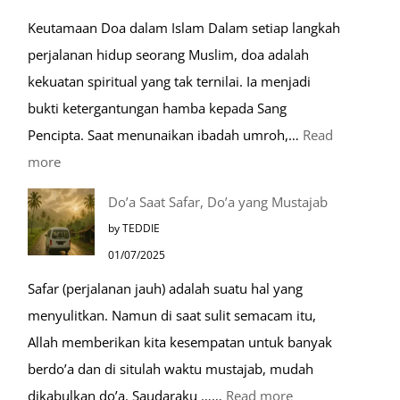
Mulia:
Keutamaan Doa dalam Islam Dalam setiap langkah
Paket
perjalanan hidup seorang Muslim, doa adalah
Umroh
kekuatan spiritual yang tak ternilai. Ia menjadi
Dengan
bukti ketergantungan hamba kepada Sang
Kereta
Pencipta. Saat menunaikan ibadah umroh,…
Read
Cepat
:
more
Tempat-
Do’a Saat Safar, Do’a yang Mustajab
Tempat
by TEDDIE
Mustajab
01/07/2025
untuk
Safar (perjalanan jauh) adalah suatu hal yang
Berdoa
menyulitkan. Namun di saat sulit semacam itu,
Saat
Allah memberikan kita kesempatan untuk banyak
Umroh
berdo’a dan di situlah waktu mustajab, mudah
:
dikabulkan do’a. Saudaraku ……
Read more