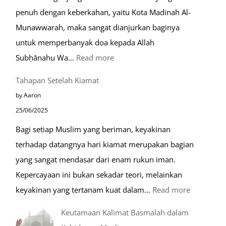
Eropa
penuh dengan keberkahan, yaitu Kota Madinah Al-
Munawwarah, maka sangat dianjurkan baginya
untuk memperbanyak doa kepada Allah
:
Subḥānahu Wa…
Read more
Keutamaan
Tahapan Setelah Kiamat
Berdoa
by Aaron
di
25/06/2025
Raudhah
Bagi setiap Muslim yang beriman, keyakinan
terhadap datangnya hari kiamat merupakan bagian
yang sangat mendasar dari enam rukun iman.
Kepercayaan ini bukan sekadar teori, melainkan
:
keyakinan yang tertanam kuat dalam…
Read more
Tahapan
Keutamaan Kalimat Basmalah dalam
Setelah