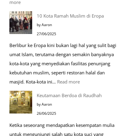
:
more
Tiga
10 Kota Ramah Muslim di Eropa
Makam
by Aaron
Mulia
27/06/2025
di
Berlibur ke Eropa kini bukan lagi hal yang sulit bagi
Masjid
umat Islam, terutama dengan semakin banyaknya
Nabawi
kota-kota yang menyediakan fasilitas penunjang
kebutuhan muslim, seperti restoran halal dan
:
masjid. Kota-kota ini…
Read more
10
Keutamaan Berdoa di Raudhah
Kota
by Aaron
Ramah
26/06/2025
Muslim
Ketika seseorang mendapatkan kesempatan mulia
di
untuk mengunjungi salah satu kota suci yang