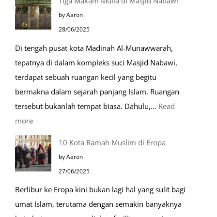
Tiga Makam Mulia di Masjid Nabawi
Husnudzon
by Aaron
dalam
28/06/2025
Kehidupan
Di tengah pusat kota Madinah Al-Munawwarah,
Sehari-
tepatnya di dalam kompleks suci Masjid Nabawi,
hari
terdapat sebuah ruangan kecil yang begitu
bermakna dalam sejarah panjang Islam. Ruangan
tersebut bukanlah tempat biasa. Dahulu,…
Read
:
more
Tiga
10 Kota Ramah Muslim di Eropa
Makam
by Aaron
Mulia
27/06/2025
di
Berlibur ke Eropa kini bukan lagi hal yang sulit bagi
Masjid
umat Islam, terutama dengan semakin banyaknya
Nabawi