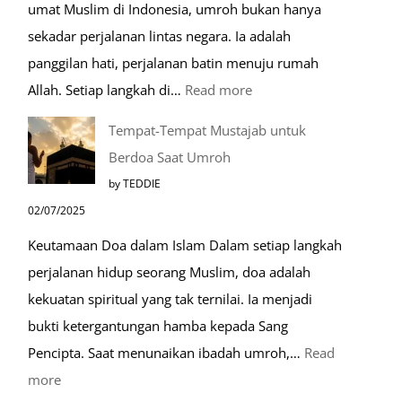
umat Muslim di Indonesia, umroh bukan hanya
sekadar perjalanan lintas negara. Ia adalah
panggilan hati, perjalanan batin menuju rumah
:
Allah. Setiap langkah di…
Read more
Mengenal
Tempat-Tempat Mustajab untuk
Lebih
Berdoa Saat Umroh
Mengenal
by TEDDIE
Nabawi
02/07/2025
Mulia:
Keutamaan Doa dalam Islam Dalam setiap langkah
Paket
perjalanan hidup seorang Muslim, doa adalah
Umroh
kekuatan spiritual yang tak ternilai. Ia menjadi
Dengan
bukti ketergantungan hamba kepada Sang
Kereta
Pencipta. Saat menunaikan ibadah umroh,…
Read
Cepat
:
more