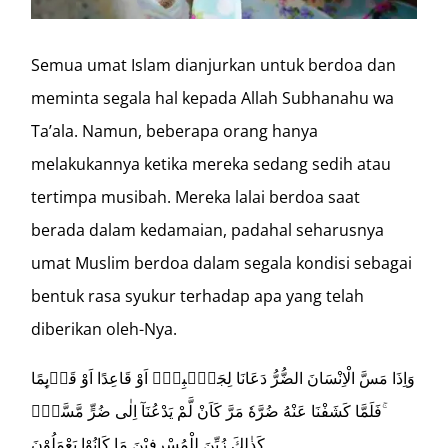
Semua umat Islam dianjurkan untuk berdoa dan
meminta segala hal kepada Allah Subhanahu wa
Ta’ala. Namun, beberapa orang hanya
melakukannya ketika mereka sedang sedih atau
tertimpa musibah. Mereka lalai berdoa saat
berada dalam kedamaian, padahal seharusnya
umat Muslim berdoa dalam segala kondisi sebagai
bentuk rasa syukur terhadap apa yang telah
diberikan oleh-Nya.
وَاِذَا مَسَّ الْاِنْسَانَ الضُّرُّ دَعَانَا لِجَنْۢبِهٖٓ اَوْ قَاعِدًا اَوْ قَاۤىِٕمًا
ۚفَلَمَّا كَشَفْنَا عَنْهُ ضُرَّهٗ مَرَّ كَاَنْ لَّمْ يَدْعُنَآ اِلٰى ضُرٍّ مَّسَّهٗۗ
كَذٰلِكَ زُيِّنَ لِلْمُسْرِفِيْنَ مَا كَانُوْا يَعْمَلُوْنَ