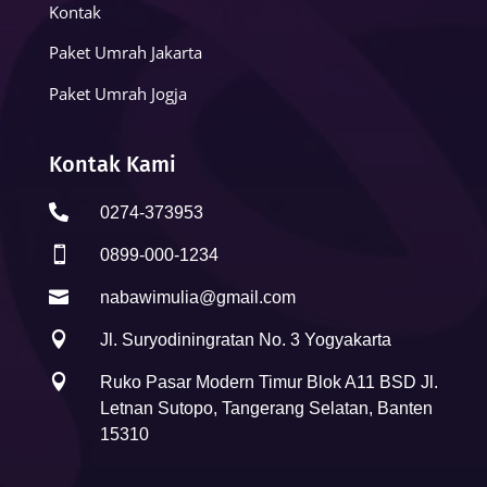
Kontak
Paket Umrah Jakarta
Paket Umrah Jogja
Kontak Kami

0274-373953

0899-000-1234

nabawimulia@gmail.com

Jl. Suryodiningratan No. 3 Yogyakarta

Ruko Pasar Modern Timur Blok A11 BSD Jl.
Letnan Sutopo, Tangerang Selatan, Banten
15310