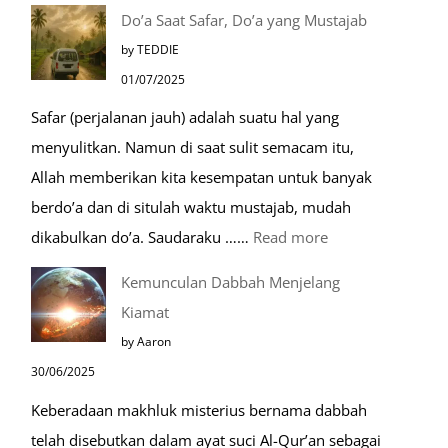
Tempat-
Do’a Saat Safar, Do’a yang Mustajab
Tempat
by TEDDIE
Mustajab
01/07/2025
untuk
Safar (perjalanan jauh) adalah suatu hal yang
Berdoa
menyulitkan. Namun di saat sulit semacam itu,
Saat
Allah memberikan kita kesempatan untuk banyak
Umroh
berdo’a dan di situlah waktu mustajab, mudah
:
dikabulkan do’a. Saudaraku ……
Read more
Do’a
Kemunculan Dabbah Menjelang
Saat
Kiamat
Safar,
by Aaron
Do’a
30/06/2025
yang
Keberadaan makhluk misterius bernama dabbah
Mustajab
telah disebutkan dalam ayat suci Al-Qur’an sebagai