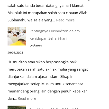
salah satu tanda besar datangnya hari kiamat.
Makhluk ini merupakan salah satu ciptaan Allah
:
Subḥānahu wa Taʿālā yang…
Read more
Kemunculan
Pentingnya Husnudzon dalam
Dabbah
Kehidupan Sehari-hari
Menjelang
by Aaron
Kiamat
29/06/2025
Husnudzon atau sikap berprasangka baik
merupakan salah satu akhlak mulia yang sangat
dianjurkan dalam ajaran Islam. Sikap ini
mengajarkan setiap Muslim untuk senantiasa
memandang orang lain dengan penuh kebaikan
:
dan…
Read more
Pentingnya