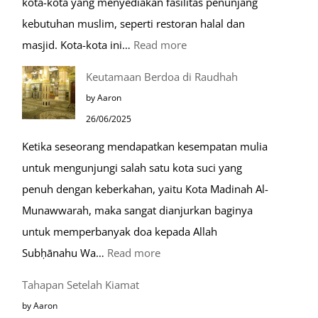
kota-kota yang menyediakan fasilitas penunjang
kebutuhan muslim, seperti restoran halal dan
:
masjid. Kota-kota ini…
Read more
10
Keutamaan Berdoa di Raudhah
Kota
by Aaron
Ramah
26/06/2025
Muslim
Ketika seseorang mendapatkan kesempatan mulia
di
untuk mengunjungi salah satu kota suci yang
Eropa
penuh dengan keberkahan, yaitu Kota Madinah Al-
Munawwarah, maka sangat dianjurkan baginya
untuk memperbanyak doa kepada Allah
:
Subḥānahu Wa…
Read more
Keutamaan
Tahapan Setelah Kiamat
Berdoa
by Aaron
di