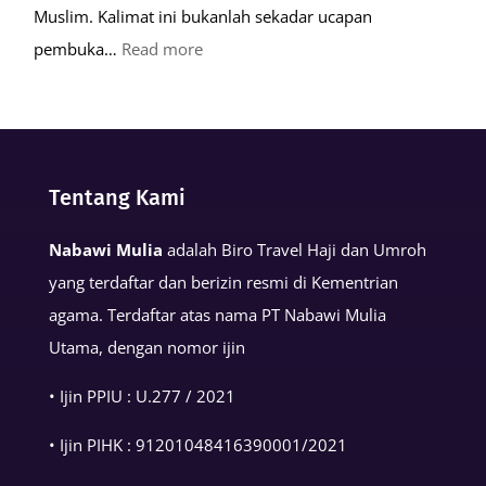
Muslim. Kalimat ini bukanlah sekadar ucapan
:
pembuka…
Read more
Keutamaan
Kalimat
Basmalah
dalam
Tentang Kami
Kehidupan
Muslim
Nabawi Mulia
adalah Biro Travel Haji dan Umroh
yang terdaftar dan berizin resmi di Kementrian
agama. Terdaftar atas nama PT Nabawi Mulia
Utama, dengan nomor ijin
• Ijin PPIU : U.277 / 2021
• Ijin PIHK :
91201048416390001
/2021