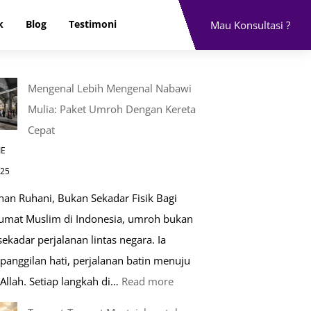
k
Blog
Testimoni
Mau Konsultasi ?
Mengenal Lebih Mengenal Nabawi
Mulia: Paket Umroh Dengan Kereta
Cepat
IE
025
nan Ruhani, Bukan Sekadar Fisik Bagi
 umat Muslim di Indonesia, umroh bukan
ekadar perjalanan lintas negara. Ia
panggilan hati, perjalanan batin menuju
:
Allah. Setiap langkah di…
Read more
Mengenal