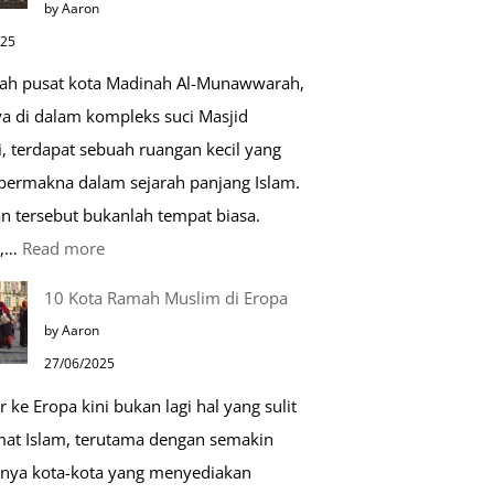
by Aaron
Kehidupan
025
Sehari-
gah pusat kota Madinah Al-Munawwarah,
hari
ya di dalam kompleks suci Masjid
, terdapat sebuah ruangan kecil yang
 bermakna dalam sejarah panjang Islam.
n tersebut bukanlah tempat biasa.
:
u,…
Read more
Tiga
10 Kota Ramah Muslim di Eropa
Makam
by Aaron
Mulia
27/06/2025
di
r ke Eropa kini bukan lagi hal yang sulit
Masjid
mat Islam, terutama dengan semakin
Nabawi
nya kota-kota yang menyediakan