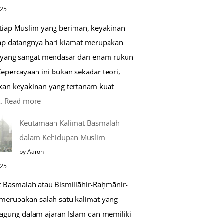
di
025
Raudhah
etiap Muslim yang beriman, keyakinan
ap datangnya hari kiamat merupakan
 yang sangat mendasar dari enam rukun
epercayaan ini bukan sekadar teori,
kan keyakinan yang tertanam kuat
:
…
Read more
Tahapan
Keutamaan Kalimat Basmalah
Setelah
dalam Kehidupan Muslim
Kiamat
by Aaron
025
t Basmalah atau Bismillāhir-Raḥmānir-
merupakan salah satu kalimat yang
 agung dalam ajaran Islam dan memiliki