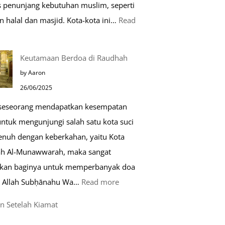
as penunjang kebutuhan muslim, seperti
n halal dan masjid. Kota-kota ini…
Read
0
Keutamaan Berdoa di Raudhah
ota
by Aaron
amah
26/06/2025
uslim
 seseorang mendapatkan kesempatan
untuk mengunjungi salah satu kota suci
ropa
enuh dengan keberkahan, yaitu Kota
h Al-Munawwarah, maka sangat
rkan baginya untuk memperbanyak doa
:
 Allah Subḥānahu Wa…
Read more
Keutamaan
n Setelah Kiamat
Berdoa