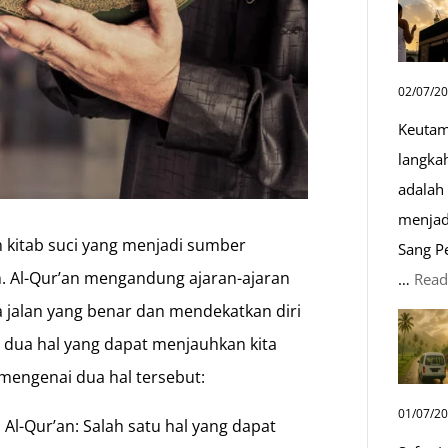
02/07/2
Keutam
langka
adalah 
menjad
 kitab suci yang menjadi sumber
Sang P
. Al-Qur’an mengandung ajaran-ajaran
…
Read
jalan yang benar dan mendekatkan diri
 dua hal yang dapat menjauhkan kita
 mengenai dua hal tersebut:
01/07/2
l-Qur’an: Salah satu hal yang dapat