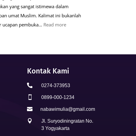
kan yang sangat istimewa dalam
pan umat Muslim. Kalimat ini bukanlah
:
ar ucapan pembuka…
Read more
Keutamaan
Kalimat
Basmalah
dalam
Kehidupan
Kontak Kami
Muslim

0274-373953

0899-000-1234

nabawimulia@gmail.com

Jl. Suryodiningratan No.
3 Yogyakarta