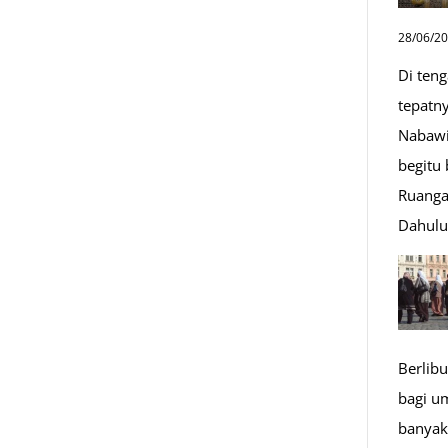
n
28/06/2
Di ten
tepatn
Nabawi
begitu
Ruanga
Dahul
Berlibu
bagi u
banyak