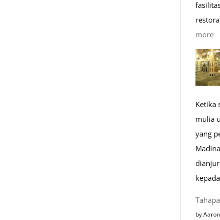
fasilit
restora
:
more
1
K
R
M
Ketika
di
mulia 
E
yang p
Madina
dianju
kepada
Tahapa
by Aaron