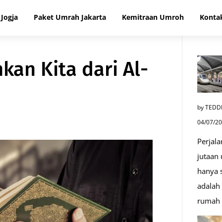
Jogja
Paket Umrah Jakarta
Kemitraan Umroh
Konta
kan Kita dari Al-
by TEDD
04/07/2
Perjala
jutaan
hanya s
adalah 
rumah 