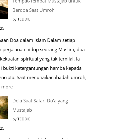
Tempat-Tempat Mustajab untuk
Lebih
Berdoa Saat Umroh
Mengenal
by TEDDIE
Nabawi
025
Mulia:
aan Doa dalam Islam Dalam setiap
Paket
h perjalanan hidup seorang Muslim, doa
Umroh
kekuatan spiritual yang tak ternilai. Ia
Dengan
i bukti ketergantungan hamba kepada
Kereta
encipta. Saat menunaikan ibadah umroh,
Cepat
:
 more
Tempat-
Do’a Saat Safar, Do’a yang
Tempat
Mustajab
Mustajab
by TEDDIE
untuk
025
Berdoa