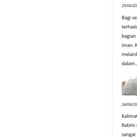
25/06/2
Bagi s
terhad
bagian
iman. K
melain
dalam
24/06/2
Kalima
Raḥīm 
sangat