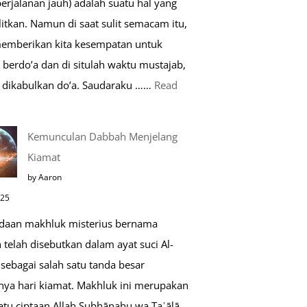
perjalanan jauh) adalah suatu hal yang
Saat
itkan. Namun di saat sulit semacam itu,
Umroh
memberikan kita kesempatan untuk
berdo’a dan di situlah waktu mustajab,
dikabulkan do’a. Saudaraku ……
Read
o’a
Kemunculan Dabbah Menjelang
aat
Kiamat
far,
by Aaron
o’a
025
ang
daan makhluk misterius bernama
ustajab
telah disebutkan dalam ayat suci Al-
sebagai salah satu tanda besar
nya hari kiamat. Makhluk ini merupakan
atu ciptaan Allah Subḥānahu wa Taʿālā