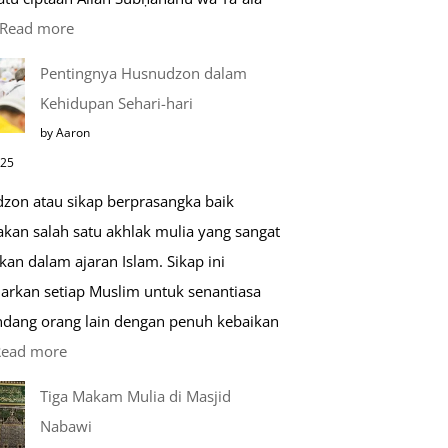
:
Read more
Kemunculan
Pentingnya Husnudzon dalam
Dabbah
Kehidupan Sehari-hari
Menjelang
by Aaron
Kiamat
025
zon atau sikap berprasangka baik
kan salah satu akhlak mulia yang sangat
kan dalam ajaran Islam. Sikap ini
arkan setiap Muslim untuk senantiasa
ang orang lain dengan penuh kebaikan
:
Read more
Pentingnya
Tiga Makam Mulia di Masjid
Husnudzon
Nabawi
dalam