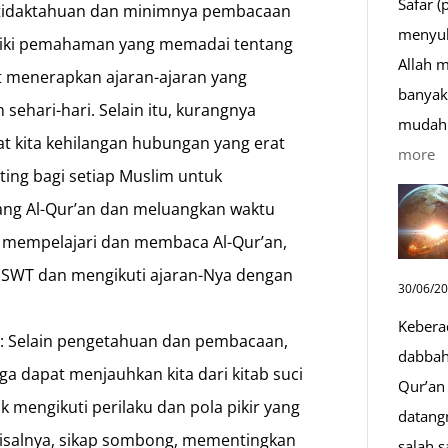
Safar (
ketidaktahuan dan minimnya pembacaan
menyul
iliki pemahaman yang memadai tentang
Allah 
at menerapkan ajaran-ajaran yang
banyak 
ehari-hari. Selain itu, kurangnya
mudah 
 kita kehilangan hubungan yang erat
:
more
nting bagi setiap Muslim untuk
D
ng Al-Qur’an dan meluangkan waktu
S
 mempelajari dan membaca Al-Qur’an,
Sa
D
h SWT dan mengikuti ajaran-Nya dengan
30/06/2
y
Kebera
M
an: Selain pengetahuan dan pembacaan,
dabbah 
uga dapat menjauhkan kita dari kitab suci
Qur’an 
k mengikuti perilaku dan pola pikir yang
datang
Misalnya, sikap sombong, mementingkan
salah s