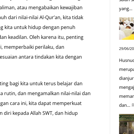
aliman, atau mengabaikan kewajiban
yang…
 dari nilai-nilai Al-Qur’an, kita tidak
ng kita untuk hidup dengan penuh
an keadilan. Oleh karena itu, penting
ri, memperbaiki perilaku, dan
29/06/2
sesuaian antara tindakan kita dengan
Husnud
merupa
dianjur
ing bagi kita untuk terus belajar dan
mengaj
rutin, dan mengamalkan nilai-nilai dan
memand
gan cara ini, kita dapat memperkuat
dan…
n diri kepada Allah SWT, dan hidup