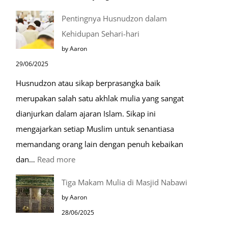
Kemunculan
Pentingnya Husnudzon dalam
Dabbah
Kehidupan Sehari-hari
Menjelang
by Aaron
Kiamat
29/06/2025
Husnudzon atau sikap berprasangka baik
merupakan salah satu akhlak mulia yang sangat
dianjurkan dalam ajaran Islam. Sikap ini
mengajarkan setiap Muslim untuk senantiasa
memandang orang lain dengan penuh kebaikan
:
dan…
Read more
Pentingnya
Tiga Makam Mulia di Masjid Nabawi
Husnudzon
by Aaron
dalam
28/06/2025
Kehidupan