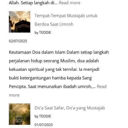
:
Allah. Setiap langkah di…
Read more
Mengenal
Tempat-Tempat Mustajab untuk
Lebih
Berdoa Saat Umroh
Mengenal
by TEDDIE
Nabawi
02/07/2025
Mulia:
Keutamaan Doa dalam Islam Dalam setiap langkah
Paket
perjalanan hidup seorang Muslim, doa adalah
Umroh
kekuatan spiritual yang tak ternilai. Ia menjadi
Dengan
bukti ketergantungan hamba kepada Sang
Kereta
Pencipta. Saat menunaikan ibadah umroh,…
Read
Cepat
:
more
Tempat-
Do’a Saat Safar, Do’a yang Mustajab
Tempat
by TEDDIE
Mustajab
01/07/2025