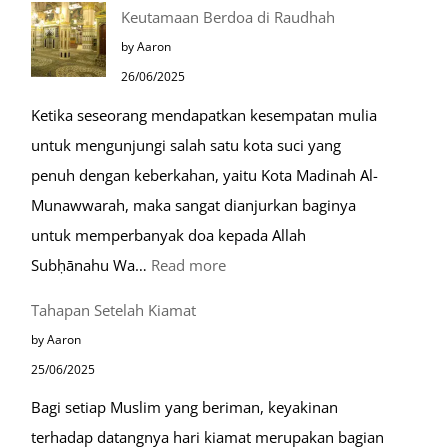
10
Keutamaan Berdoa di Raudhah
Kota
by Aaron
Ramah
26/06/2025
Muslim
Ketika seseorang mendapatkan kesempatan mulia
di
untuk mengunjungi salah satu kota suci yang
Eropa
penuh dengan keberkahan, yaitu Kota Madinah Al-
Munawwarah, maka sangat dianjurkan baginya
untuk memperbanyak doa kepada Allah
:
Subḥānahu Wa…
Read more
Keutamaan
Tahapan Setelah Kiamat
Berdoa
by Aaron
di
25/06/2025
Raudhah
Bagi setiap Muslim yang beriman, keyakinan
terhadap datangnya hari kiamat merupakan bagian