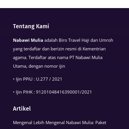
Kalimat
Basmalah
dalam
Tentang Kami
Kehidupan
Muslim
Nabawi Mulia
adalah Biro Travel Haji dan Umroh
yang terdaftar dan berizin resmi di Kementrian
agama. Terdaftar atas nama PT Nabawi Mulia
Utama, dengan nomor ijin
• Ijin PPIU : U.277 / 2021
• Ijin PIHK :
91201048416390001
/2021
Artikel
Mengenal Lebih Mengenal Nabawi Mulia: Paket