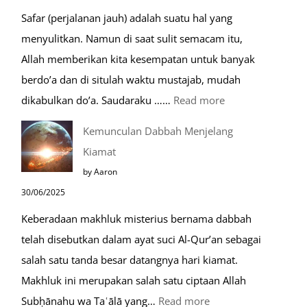
untuk
Safar (perjalanan jauh) adalah suatu hal yang
Berdoa
menyulitkan. Namun di saat sulit semacam itu,
Saat
Allah memberikan kita kesempatan untuk banyak
Umroh
berdo’a dan di situlah waktu mustajab, mudah
:
dikabulkan do’a. Saudaraku ……
Read more
Do’a
Kemunculan Dabbah Menjelang
Saat
Kiamat
Safar,
by Aaron
Do’a
30/06/2025
yang
Keberadaan makhluk misterius bernama dabbah
Mustajab
telah disebutkan dalam ayat suci Al-Qur’an sebagai
salah satu tanda besar datangnya hari kiamat.
Makhluk ini merupakan salah satu ciptaan Allah
:
Subḥānahu wa Taʿālā yang…
Read more