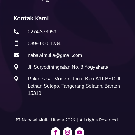
Kontak Kami

0274-373953

0899-000-1234

nabawimulia@gmail.com

Jl. Suryodiningratan No. 3 Yogyakarta

Ruko Pasar Modern Timur Blok A11 BSD Jl.
Letnan Sutopo, Tangerang Selatan, Banten
15310
PT Nabawi Mulia Utama 2026 | All rights Reserved.