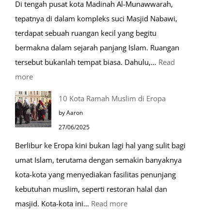
Di tengah pusat kota Madinah Al-Munawwarah,
Sehari-
tepatnya di dalam kompleks suci Masjid Nabawi,
hari
terdapat sebuah ruangan kecil yang begitu
bermakna dalam sejarah panjang Islam. Ruangan
tersebut bukanlah tempat biasa. Dahulu,…
Read
:
more
Tiga
10 Kota Ramah Muslim di Eropa
Makam
by Aaron
Mulia
27/06/2025
di
Berlibur ke Eropa kini bukan lagi hal yang sulit bagi
Masjid
umat Islam, terutama dengan semakin banyaknya
Nabawi
kota-kota yang menyediakan fasilitas penunjang
kebutuhan muslim, seperti restoran halal dan
:
masjid. Kota-kota ini…
Read more