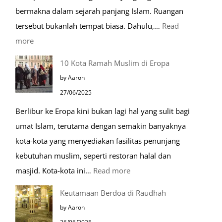
bermakna dalam sejarah panjang Islam. Ruangan
tersebut bukanlah tempat biasa. Dahulu,…
Read
:
more
Tiga
10 Kota Ramah Muslim di Eropa
Makam
by Aaron
Mulia
27/06/2025
di
Berlibur ke Eropa kini bukan lagi hal yang sulit bagi
Masjid
umat Islam, terutama dengan semakin banyaknya
Nabawi
kota-kota yang menyediakan fasilitas penunjang
kebutuhan muslim, seperti restoran halal dan
:
masjid. Kota-kota ini…
Read more
10
Keutamaan Berdoa di Raudhah
Kota
by Aaron
Ramah