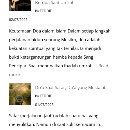
Berdoa Saat Umroh
Mengenal
by TEDDIE
Nabawi
02/07/2025
Mulia:
Keutamaan Doa dalam Islam Dalam setiap langkah
Paket
perjalanan hidup seorang Muslim, doa adalah
Umroh
kekuatan spiritual yang tak ternilai. Ia menjadi
Dengan
bukti ketergantungan hamba kepada Sang
Kereta
Pencipta. Saat menunaikan ibadah umroh,…
Read
Cepat
:
more
Tempat-
Do’a Saat Safar, Do’a yang Mustajab
Tempat
by TEDDIE
Mustajab
01/07/2025
untuk
Safar (perjalanan jauh) adalah suatu hal yang
Berdoa
menyulitkan. Namun di saat sulit semacam itu,
Saat