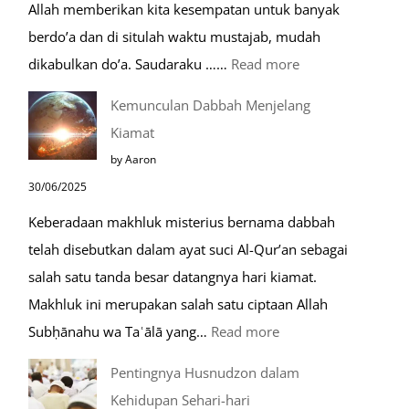
Allah memberikan kita kesempatan untuk banyak
Umroh
berdo’a dan di situlah waktu mustajab, mudah
:
dikabulkan do’a. Saudaraku ……
Read more
Do’a
Kemunculan Dabbah Menjelang
Saat
Kiamat
Safar,
by Aaron
Do’a
30/06/2025
yang
Keberadaan makhluk misterius bernama dabbah
Mustajab
telah disebutkan dalam ayat suci Al-Qur’an sebagai
salah satu tanda besar datangnya hari kiamat.
Makhluk ini merupakan salah satu ciptaan Allah
:
Subḥānahu wa Taʿālā yang…
Read more
Kemunculan
Pentingnya Husnudzon dalam
Dabbah
Kehidupan Sehari-hari