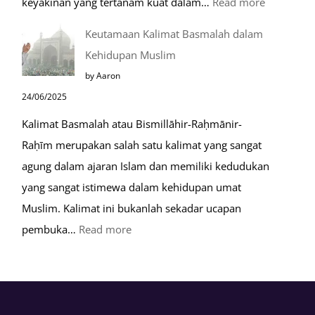
:
keyakinan yang tertanam kuat dalam…
Read more
Tahapan
Keutamaan Kalimat Basmalah dalam
Setelah
Kehidupan Muslim
Kiamat
by Aaron
24/06/2025
Kalimat Basmalah atau Bismillāhir-Raḥmānir-
Raḥīm merupakan salah satu kalimat yang sangat
agung dalam ajaran Islam dan memiliki kedudukan
yang sangat istimewa dalam kehidupan umat
Muslim. Kalimat ini bukanlah sekadar ucapan
:
pembuka…
Read more
Keutamaan
Kalimat
Basmalah
dalam