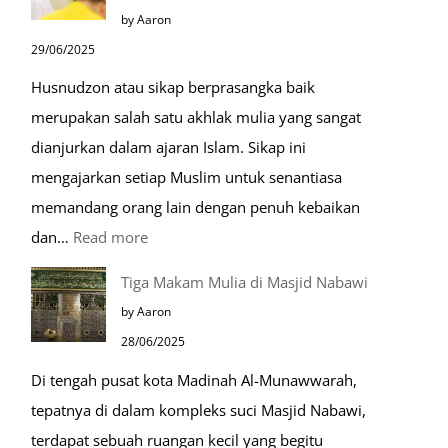
Menjelang
by Aaron
Kiamat
29/06/2025
Husnudzon atau sikap berprasangka baik
merupakan salah satu akhlak mulia yang sangat
dianjurkan dalam ajaran Islam. Sikap ini
mengajarkan setiap Muslim untuk senantiasa
memandang orang lain dengan penuh kebaikan
:
dan…
Read more
Pentingnya
Tiga Makam Mulia di Masjid Nabawi
Husnudzon
by Aaron
dalam
28/06/2025
Kehidupan
Di tengah pusat kota Madinah Al-Munawwarah,
Sehari-
tepatnya di dalam kompleks suci Masjid Nabawi,
hari
terdapat sebuah ruangan kecil yang begitu