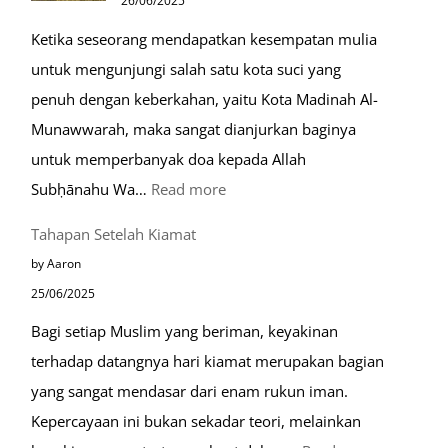
26/06/2025
Muslim
Ketika seseorang mendapatkan kesempatan mulia
di
untuk mengunjungi salah satu kota suci yang
Eropa
penuh dengan keberkahan, yaitu Kota Madinah Al-
Munawwarah, maka sangat dianjurkan baginya
untuk memperbanyak doa kepada Allah
:
Subḥānahu Wa…
Read more
Keutamaan
Tahapan Setelah Kiamat
Berdoa
by Aaron
di
25/06/2025
Raudhah
Bagi setiap Muslim yang beriman, keyakinan
terhadap datangnya hari kiamat merupakan bagian
yang sangat mendasar dari enam rukun iman.
Kepercayaan ini bukan sekadar teori, melainkan