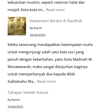
kebutuhan muslim, seperti restoran halal dan
:
masjid. Kota-kota ini…
Read more
10
Keutamaan Berdoa di Raudhah
Kota
by Aaron
Ramah
26/06/2025
Muslim
Ketika seseorang mendapatkan kesempatan mulia
di
untuk mengunjungi salah satu kota suci yang
Eropa
penuh dengan keberkahan, yaitu Kota Madinah Al-
Munawwarah, maka sangat dianjurkan baginya
untuk memperbanyak doa kepada Allah
:
Subḥānahu Wa…
Read more
Keutamaan
Tahapan Setelah Kiamat
Berdoa
by Aaron
di
25/06/2025