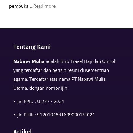
:
pembuka…
Read more
Keutamaan
Kalimat
Basmalah
dalam
Tentang Kami
Kehidupan
Muslim
Nabawi Mulia
adalah Biro Travel Haji dan Umroh
yang terdaftar dan berizin resmi di Kementrian
agama. Terdaftar atas nama PT Nabawi Mulia
Utama, dengan nomor ijin
• Ijin PPIU : U.277 / 2021
• Ijin PIHK :
91201048416390001
/2021
Artikel