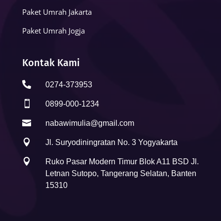
Paket Umrah Jakarta
Paket Umrah Jogja
Kontak Kami

0274-373953

0899-000-1234

nabawimulia@gmail.com

Jl. Suryodiningratan No. 3 Yogyakarta

Ruko Pasar Modern Timur Blok A11 BSD Jl.
Letnan Sutopo, Tangerang Selatan, Banten
15310