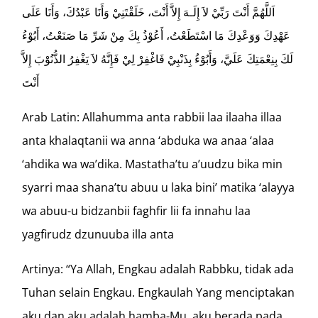
اَللَّهُمَّ أَنْتَ رَبِّيْ لاَ إِلَـهَ إِلاَّ أَنْتَ، خَلَقْتَنِيْ وَأَنَا عَبْدُكَ، وَأَنَا عَلَى
عَهْدِكَ وَوَعْدِكَ مَا اسْتَطَعْتُ، أَعُوْذُ بِكَ مِنْ شَرِّ مَا صَنَعْتُ، أَبُوْءُ
لَكَ بِنِعْمَتِكَ عَلَيَّ، وَأَبُوْءُ بِذَنْبِيْ فَاغْفِرْ لِيْ فَإِنَّهُ لاَ يَغْفِرُ الذُّنُوْبَ إِلاَّ
أَنْتَ
Arab Latin: Allahumma anta rabbii laa ilaaha illaa
anta khalaqtanii wa anna ‘abduka wa anaa ‘alaa
‘ahdika wa wa’dika. Mastatha’tu a’uudzu bika min
syarri maa shana’tu abuu u laka bini’ matika ‘alayya
wa abuu-u bidzanbii faghfir lii fa innahu laa
yagfirudz dzunuuba illa anta
Artinya: “Ya Allah, Engkau adalah Rabbku, tidak ada
Tuhan selain Engkau. Engkaulah Yang menciptakan
aku dan aku adalah hamba-Mu, aku berada pada