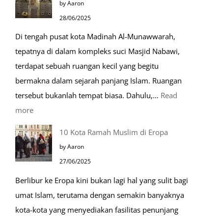
by Aaron
dalam
28/06/2025
Kehidupan
Di tengah pusat kota Madinah Al-Munawwarah,
Sehari-
tepatnya di dalam kompleks suci Masjid Nabawi,
hari
terdapat sebuah ruangan kecil yang begitu
bermakna dalam sejarah panjang Islam. Ruangan
tersebut bukanlah tempat biasa. Dahulu,…
Read
:
more
Tiga
10 Kota Ramah Muslim di Eropa
Makam
by Aaron
Mulia
27/06/2025
di
Berlibur ke Eropa kini bukan lagi hal yang sulit bagi
Masjid
umat Islam, terutama dengan semakin banyaknya
Nabawi
kota-kota yang menyediakan fasilitas penunjang