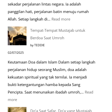
sekadar perjalanan lintas negara. Ia adalah
panggilan hati, perjalanan batin menuju rumah
:
Allah. Setiap langkah di…
Read more
Mengenal
Tempat-Tempat Mustajab untuk
Lebih
Berdoa Saat Umroh
Mengenal
by TEDDIE
Nabawi
02/07/2025
Mulia:
Keutamaan Doa dalam Islam Dalam setiap langkah
Paket
perjalanan hidup seorang Muslim, doa adalah
Umroh
kekuatan spiritual yang tak ternilai. Ia menjadi
Dengan
bukti ketergantungan hamba kepada Sang
Kereta
Pencipta. Saat menunaikan ibadah umroh,…
Read
Cepat
:
more
Tempat-
Do’a Saat Safar, Do’a yang Mustajab