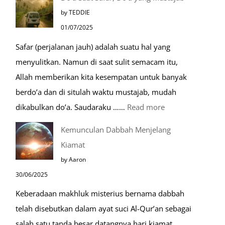
Tempat
by TEDDIE
Mustajab
01/07/2025
untuk
Safar (perjalanan jauh) adalah suatu hal yang
Berdoa
menyulitkan. Namun di saat sulit semacam itu,
Saat
Allah memberikan kita kesempatan untuk banyak
Umroh
berdo’a dan di situlah waktu mustajab, mudah
:
dikabulkan do’a. Saudaraku ……
Read more
Do’a
Kemunculan Dabbah Menjelang
Saat
Kiamat
Safar,
by Aaron
Do’a
30/06/2025
yang
Keberadaan makhluk misterius bernama dabbah
Mustajab
telah disebutkan dalam ayat suci Al-Qur’an sebagai
salah satu tanda besar datangnya hari kiamat.