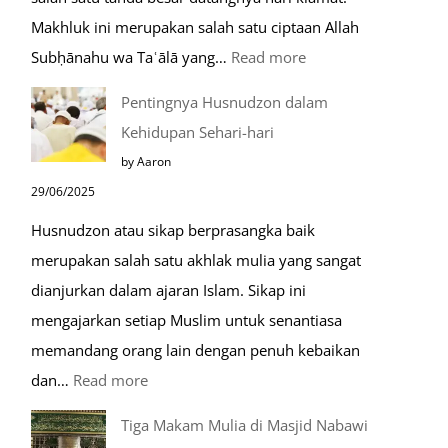
Makhluk ini merupakan salah satu ciptaan Allah
:
Subḥānahu wa Taʿālā yang…
Read more
Kemunculan
Pentingnya Husnudzon dalam
Dabbah
Kehidupan Sehari-hari
Menjelang
by Aaron
Kiamat
29/06/2025
Husnudzon atau sikap berprasangka baik
merupakan salah satu akhlak mulia yang sangat
dianjurkan dalam ajaran Islam. Sikap ini
mengajarkan setiap Muslim untuk senantiasa
memandang orang lain dengan penuh kebaikan
:
dan…
Read more
Pentingnya
Tiga Makam Mulia di Masjid Nabawi
Husnudzon