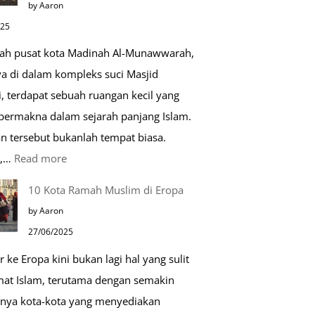
by Aaron
Kehidupan
025
Sehari-
gah pusat kota Madinah Al-Munawwarah,
hari
ya di dalam kompleks suci Masjid
, terdapat sebuah ruangan kecil yang
 bermakna dalam sejarah panjang Islam.
n tersebut bukanlah tempat biasa.
:
u,…
Read more
Tiga
10 Kota Ramah Muslim di Eropa
Makam
by Aaron
Mulia
27/06/2025
di
r ke Eropa kini bukan lagi hal yang sulit
Masjid
mat Islam, terutama dengan semakin
Nabawi
nya kota-kota yang menyediakan