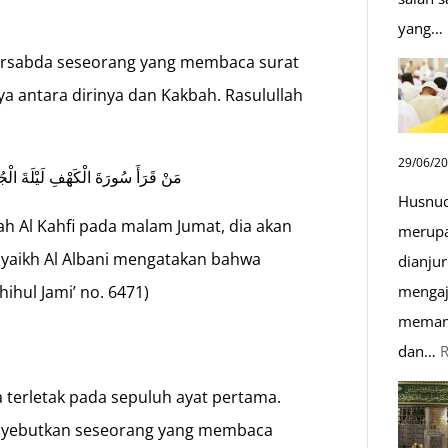
yang…
m bersabda seseorang yang membaca surat
aya antara dirinya dan Kakbah. Rasulullah
29/06/2
مَنْ قَرَأَ سُورَةَ الْكَهْفِ لَيْلَةَ الْجُمُ
Husnud
h Al Kahfi pada malam Jumat, dia akan
merupa
(Syaikh Al Albani mengatakan bahwa
dianjur
mengaj
ihul Jami’ no. 6471)
memand
dan…
terletak pada sepuluh ayat pertama.
menyebutkan seseorang yang membaca