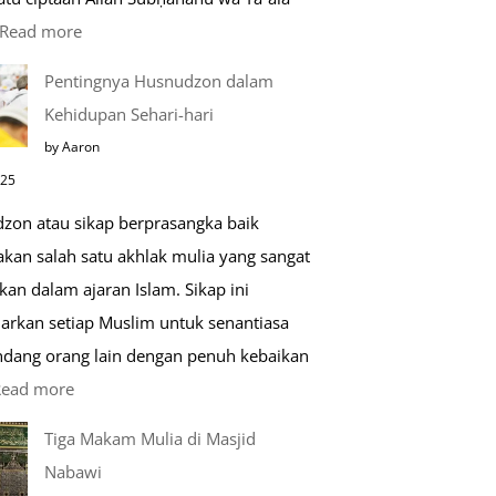
:
Read more
Kemunculan
Pentingnya Husnudzon dalam
Dabbah
Kehidupan Sehari-hari
Menjelang
by Aaron
Kiamat
025
zon atau sikap berprasangka baik
kan salah satu akhlak mulia yang sangat
kan dalam ajaran Islam. Sikap ini
arkan setiap Muslim untuk senantiasa
ang orang lain dengan penuh kebaikan
:
Read more
Pentingnya
Tiga Makam Mulia di Masjid
Husnudzon
Nabawi
dalam