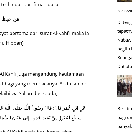
erhindar dari fitnah dajjal,
28/06/2
مَنْ حَفِظَ عَ
Di ten
tepatn
at pertama dari surat Al-Kahfi, maka ia
Nabawi
bnu Hibban).
begitu
Ruanga
Dahul
Al Kahfi juga mengandung keutamaan
at bagi yang membacanya. Abdullah bin
Alaihi wa Sallam bersabda,
عَنِ ابْنِ عُمَرَ قَالَ: قَالَ رَسُولُ اللَّهِ صَلَّى اللَّهُ عَل،
Berlibu
bagi u
سَطَعَ لَهُ نُورٌ مِنْ تَحْتِ قَدَمِهِ إِلَى عَنَانِ السَّمَاءِ، يُضِيءُ لَهُ يَوْمَ الْقِيَامَةِ، وغُفر لَهُ مَا بَيْنَ الْجُمُعَتَيْنِ ”
banyak
h Al Kahfi pada hari Jumat, akan