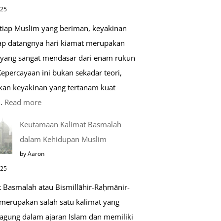
di
025
Raudhah
etiap Muslim yang beriman, keyakinan
ap datangnya hari kiamat merupakan
 yang sangat mendasar dari enam rukun
epercayaan ini bukan sekadar teori,
kan keyakinan yang tertanam kuat
:
…
Read more
Tahapan
Keutamaan Kalimat Basmalah
Setelah
dalam Kehidupan Muslim
Kiamat
by Aaron
025
t Basmalah atau Bismillāhir-Raḥmānir-
merupakan salah satu kalimat yang
 agung dalam ajaran Islam dan memiliki