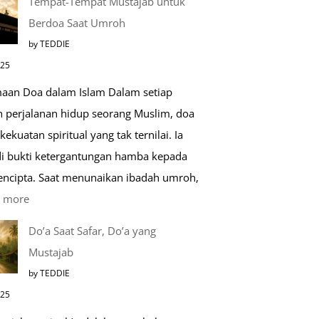
Tempat-Tempat Mustajab untuk
Lebih
Berdoa Saat Umroh
Mengenal
by TEDDIE
Nabawi
025
Mulia:
aan Doa dalam Islam Dalam setiap
Paket
h perjalanan hidup seorang Muslim, doa
Umroh
kekuatan spiritual yang tak ternilai. Ia
Dengan
i bukti ketergantungan hamba kepada
Kereta
encipta. Saat menunaikan ibadah umroh,
Cepat
:
 more
Tempat-
Do’a Saat Safar, Do’a yang
Tempat
Mustajab
Mustajab
by TEDDIE
untuk
025
Berdoa