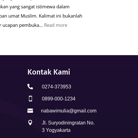
kan yang sangat istimewa dalam
pan umat Muslim. Kalimat ini bukanlah
:
ar ucapan pembuka…
Read more
Keutamaan
Kalimat
Basmalah
dalam
Kehidupan
Kontak Kami
Muslim

0274-373953

0899-000-1234

nabawimulia@gmail.com

Jl. Suryodiningratan No.
3 Yogyakarta