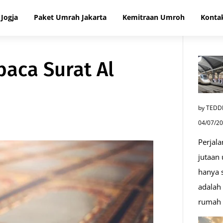
Jogja
Paket Umrah Jakarta
Kemitraan Umroh
Konta
ca Surat Al
by TEDD
04/07/2
Perjala
jutaan
hanya s
adalah 
rumah 