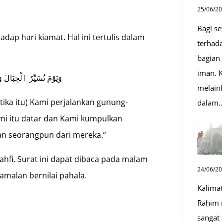
25/06/2
Bagi s
hadap hari kiamat. Hal ini tertulis dalam
terhad
bagian
iman. K
وَيَوْمَ نُسَيِّرُ ٱلْجِبَالَ و
melain
etika itu) Kami perjalankan gunung-
dalam
i itu datar dan Kami kumpulkan
kan seorangpun dari mereka.”
hfi. Surat ini dapat dibaca pada malam
24/06/2
amalan bernilai pahala.
Kalima
n
Raḥīm 
sangat