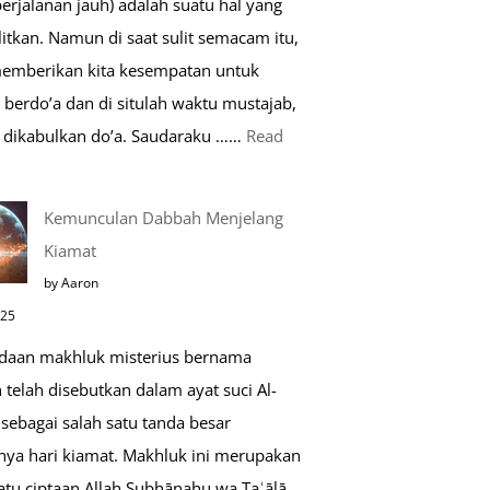
perjalanan jauh) adalah suatu hal yang
Saat
itkan. Namun di saat sulit semacam itu,
Umroh
memberikan kita kesempatan untuk
berdo’a dan di situlah waktu mustajab,
dikabulkan do’a. Saudaraku ……
Read
o’a
Kemunculan Dabbah Menjelang
aat
Kiamat
far,
by Aaron
o’a
025
ang
daan makhluk misterius bernama
ustajab
telah disebutkan dalam ayat suci Al-
sebagai salah satu tanda besar
nya hari kiamat. Makhluk ini merupakan
atu ciptaan Allah Subḥānahu wa Taʿālā