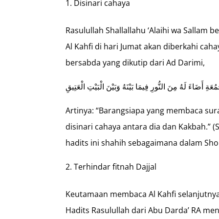
Disinari cahaya
Rasulullah Shallallahu ‘Alaihi wa Salla
Al Kahfi di hari Jumat akan diberkahi cah
bersabda yang dikutip dari Ad Darimi,
عَةِ أَضَاءَ لَهُ مِنَ النُّورِ فِيمَا بَيْنَهُ وَبَيْنَ الْبَيْتِ الْعَتِيقِ
Artinya: “Barangsiapa yang membaca sura
disinari cahaya antara dia dan Kakbah.” 
hadits ini shahih sebagaimana dalam Shoh
Terhindar fitnah Dajjal
Keutamaan membaca Al Kahfi selanjutnya 
Hadits Rasulullah dari Abu Darda’ RA 