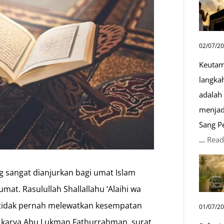
02/07/2
Keutam
langka
adalah 
menjad
Sang P
…
Read
ng sangat dianjurkan bagi umat Islam
mat. Rasulullah Shallallahu ‘Alaihi wa
 tidak pernah melewatkan kesempatan
01/07/2
fi karya Abu Lukman Fathurrahman, surat