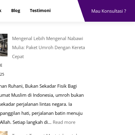
k
Blog
Testimoni
Mau Konsultasi ?
Mengenal Lebih Mengenal Nabawi
Mulia: Paket Umroh Dengan Kereta
Cepat
IE
025
nan Ruhani, Bukan Sekadar Fisik Bagi
 umat Muslim di Indonesia, umroh bukan
ekadar perjalanan lintas negara. Ia
panggilan hati, perjalanan batin menuju
:
Allah. Setiap langkah di…
Read more
Mengenal