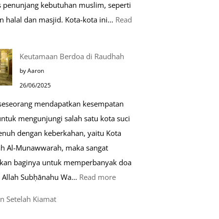
as penunjang kebutuhan muslim, seperti
n halal dan masjid. Kota-kota ini…
Read
0
Keutamaan Berdoa di Raudhah
ota
by Aaron
amah
26/06/2025
uslim
 seseorang mendapatkan kesempatan
untuk mengunjungi salah satu kota suci
ropa
enuh dengan keberkahan, yaitu Kota
h Al-Munawwarah, maka sangat
rkan baginya untuk memperbanyak doa
:
 Allah Subḥānahu Wa…
Read more
Keutamaan
n Setelah Kiamat
Berdoa