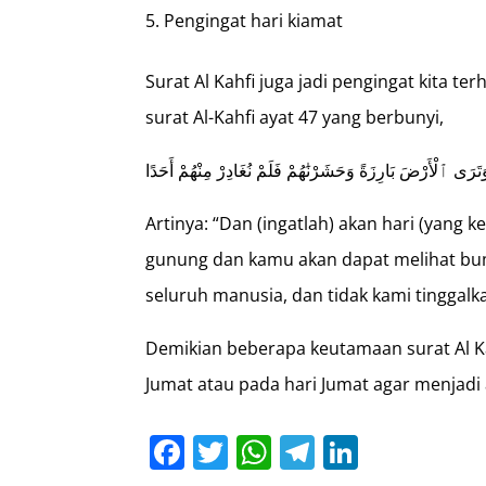
Pengingat hari kiamat
Surat Al Kahfi juga jadi pengingat kita ter
surat Al-Kahfi ayat 47 yang berbunyi,
َتَرَى ٱلْأَرْضَ بَارِزَةً وَحَشَرْنَٰهُمْ فَلَمْ نُغَادِرْ مِنْهُمْ أَحَدًا
Artinya: “Dan (ingatlah) akan hari (yang k
gunung dan kamu akan dapat melihat bum
seluruh manusia, dan tidak kami tinggal
Demikian beberapa keutamaan surat Al Ka
Jumat atau pada hari Jumat agar menjadi 
Facebook
Twitter
WhatsApp
Telegram
LinkedI