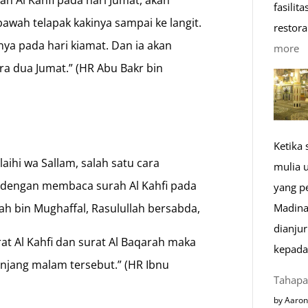
fasilit
awah telapak kakinya sampai ke langit.
restora
ya pada hari kiamat. Dan ia akan
:
more
a dua Jumat.” (HR Abu Bakr bin
1
K
R
M
Ketika
di
laihi wa Sallam, salah satu cara
mulia 
E
h dengan membaca surah Al Kahfi pada
yang p
ah bin Mughaffal, Rasulullah bersabda,
Madina
dianju
at Al Kahfi dan surat Al Baqarah maka
kepada
anjang malam tersebut.” (HR Ibnu
Tahapa
by Aaron