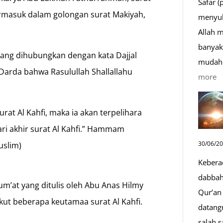
Safar (
termasuk dalam golongan surat Makiyah,
menyul
Allah 
banyak 
 yang dihubungkan dengan kata Dajjal
mudah 
arda bahwa Rasulullah Shallallahu
:
more
D
S
urat Al Kahfi, maka ia akan terpelihara
Sa
Dari akhir surat Al Kahfi.” Hammam
D
30/06/2
uslim)
y
Kebera
M
dabbah 
m’at yang ditulis oleh Abu Anas Hilmy
Qur’an 
kut beberapa keutamaa surat Al Kahfi.
datang
salah s