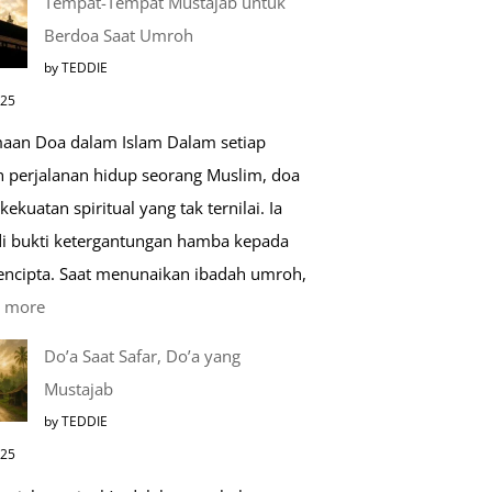
Tempat-Tempat Mustajab untuk
Lebih
Berdoa Saat Umroh
Mengenal
by TEDDIE
Nabawi
025
Mulia:
aan Doa dalam Islam Dalam setiap
Paket
h perjalanan hidup seorang Muslim, doa
Umroh
kekuatan spiritual yang tak ternilai. Ia
Dengan
i bukti ketergantungan hamba kepada
Kereta
encipta. Saat menunaikan ibadah umroh,
Cepat
:
 more
Tempat-
Do’a Saat Safar, Do’a yang
Tempat
Mustajab
Mustajab
by TEDDIE
untuk
025
Berdoa