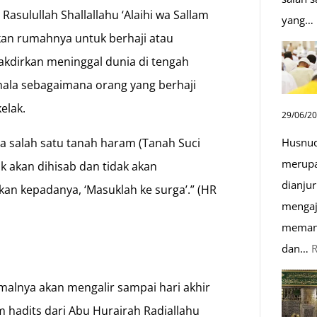
asulullah Shallallahu ‘Alaihi wa Sallam
yang…
kan rumahnya untuk berhaji atau
akdirkan meninggal dunia di tengah
ahala sebagaimana orang yang berhaji
elak.
29/06/2
Husnud
a salah satu tanah haram (Tanah Suci
merupa
k akan dihisab dan tidak akan
dianjur
kan kepadanya, ‘Masuklah ke surga’.” (HR
mengaj
memand
dan…
malnya akan mengalir sampai hari akhir
m hadits dari Abu Hurairah Radiallahu