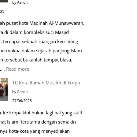
by Aaron
Kehidupan
025
Sehari-
gah pusat kota Madinah Al-Munawwarah,
hari
ya di dalam kompleks suci Masjid
, terdapat sebuah ruangan kecil yang
 bermakna dalam sejarah panjang Islam.
n tersebut bukanlah tempat biasa.
:
u,…
Read more
Tiga
10 Kota Ramah Muslim di Eropa
Makam
by Aaron
Mulia
27/06/2025
di
r ke Eropa kini bukan lagi hal yang sulit
Masjid
mat Islam, terutama dengan semakin
Nabawi
nya kota-kota yang menyediakan