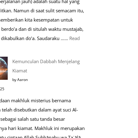
perjalanan jauh) adalah suatu hal yang
Saat
itkan. Namun di saat sulit semacam itu,
Umroh
memberikan kita kesempatan untuk
berdo’a dan di situlah waktu mustajab,
dikabulkan do’a. Saudaraku ……
Read
o’a
Kemunculan Dabbah Menjelang
aat
Kiamat
far,
by Aaron
o’a
025
ang
daan makhluk misterius bernama
ustajab
telah disebutkan dalam ayat suci Al-
sebagai salah satu tanda besar
nya hari kiamat. Makhluk ini merupakan
atu ciptaan Allah Subḥānahu wa Taʿālā