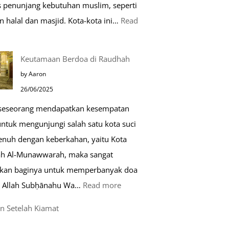
as penunjang kebutuhan muslim, seperti
n halal dan masjid. Kota-kota ini…
Read
0
Keutamaan Berdoa di Raudhah
ota
by Aaron
amah
26/06/2025
uslim
 seseorang mendapatkan kesempatan
untuk mengunjungi salah satu kota suci
ropa
enuh dengan keberkahan, yaitu Kota
h Al-Munawwarah, maka sangat
rkan baginya untuk memperbanyak doa
:
 Allah Subḥānahu Wa…
Read more
Keutamaan
n Setelah Kiamat
Berdoa