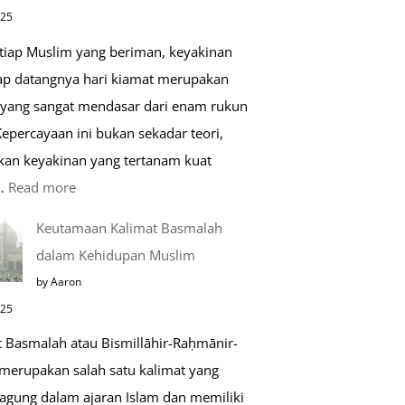
di
025
Raudhah
etiap Muslim yang beriman, keyakinan
ap datangnya hari kiamat merupakan
 yang sangat mendasar dari enam rukun
epercayaan ini bukan sekadar teori,
kan keyakinan yang tertanam kuat
:
…
Read more
Tahapan
Keutamaan Kalimat Basmalah
Setelah
dalam Kehidupan Muslim
Kiamat
by Aaron
025
t Basmalah atau Bismillāhir-Raḥmānir-
merupakan salah satu kalimat yang
 agung dalam ajaran Islam dan memiliki