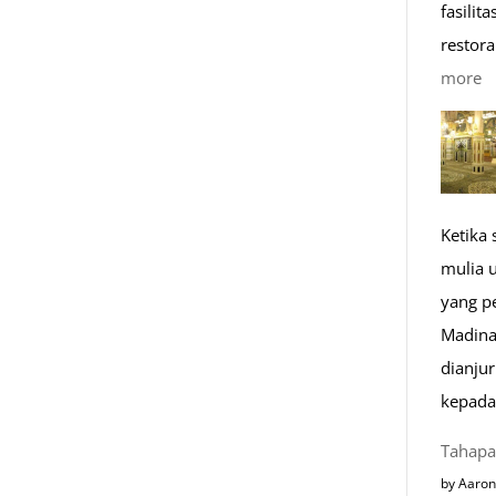
fasilit
restora
:
more
1
K
R
M
Ketika
di
mulia 
E
yang p
Madina
dianju
kepada
Tahapa
by Aaron