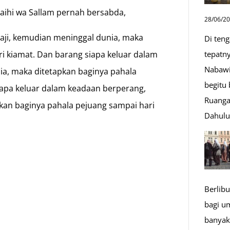
Alaihi wa Sallam pernah bersabda,
28/06/2
aji, kemudian meninggal dunia, maka
Di ten
ri kiamat. Dan barang siapa keluar dalam
tepatn
Nabawi
a, maka ditetapkan baginya pahala
begitu
iapa keluar dalam keadaan berperang,
Ruanga
kan baginya pahala pejuang sampai hari
Dahul
n
Berlibu
bagi u
banyak