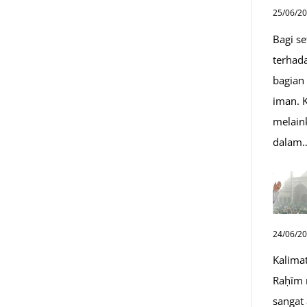
25/06/2
Bagi s
terhad
bagian
iman. K
melain
dalam
24/06/2
Kalima
Raḥīm 
sangat