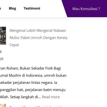
k
Blog
Testimoni
Mau Konsultasi ?
Mengenal Lebih Mengenal Nabawi
Mulia: Paket Umroh Dengan Kereta
Cepat
IE
025
nan Ruhani, Bukan Sekadar Fisik Bagi
 umat Muslim di Indonesia, umroh bukan
ekadar perjalanan lintas negara. Ia
panggilan hati, perjalanan batin menuju
:
Allah. Setiap langkah di…
Read more
Mengenal