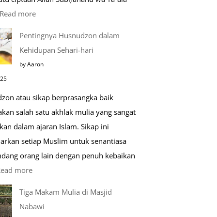
:
Read more
Kemunculan
Pentingnya Husnudzon dalam
Dabbah
Kehidupan Sehari-hari
Menjelang
by Aaron
Kiamat
025
zon atau sikap berprasangka baik
kan salah satu akhlak mulia yang sangat
kan dalam ajaran Islam. Sikap ini
arkan setiap Muslim untuk senantiasa
ang orang lain dengan penuh kebaikan
:
Read more
Pentingnya
Tiga Makam Mulia di Masjid
Husnudzon
Nabawi
dalam