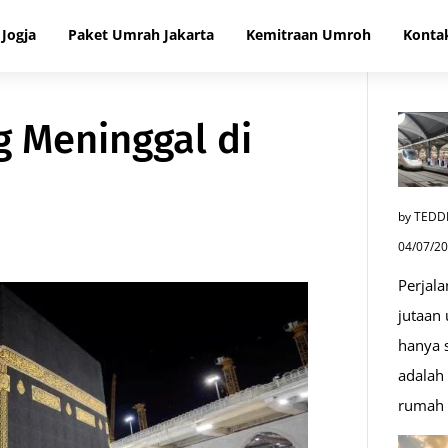
Jogja
Paket Umrah Jakarta
Kemitraan Umroh
Konta
 Meninggal di
by TEDD
04/07/2
Perjala
jutaan
hanya s
adalah 
rumah 