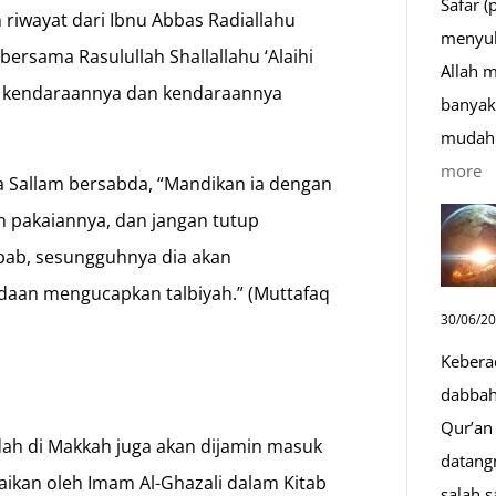
Safar (
riwayat dari Ibnu Abbas Radiallahu
menyul
 bersama Rasulullah Shallallahu ‘Alaihi
Allah 
dari kendaraannya dan kendaraannya
banyak 
mudah 
:
more
wa Sallam bersabda, “Mandikan ia dengan
D
an pakaiannya, dan jangan tutup
S
ebab, sesungguhnya dia akan
Sa
adaan mengucapkan talbiyah.” (Muttafaq
D
30/06/2
y
Kebera
M
dabbah 
Qur’an 
dah di Makkah juga akan dijamin masuk
datang
aikan oleh Imam Al-Ghazali dalam Kitab
salah s