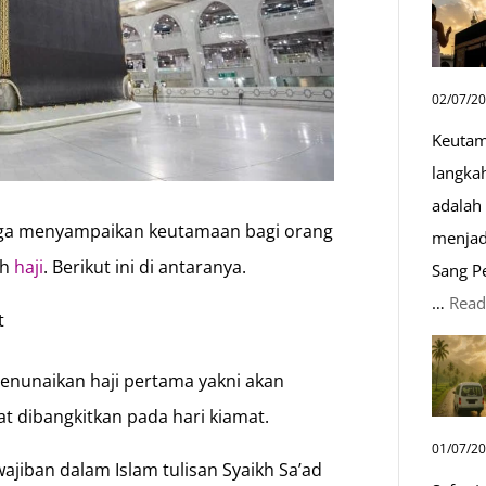
02/07/2
Keutam
langka
adalah 
m juga menyampaikan keutamaan bagi orang
menjad
ah
haji
. Berikut ini di antaranya.
Sang P
…
Read
t
nunaikan haji pertama yakni akan
 dibangkitkan pada hari kiamat.
01/07/2
ajiban dalam Islam tulisan Syaikh Sa’ad