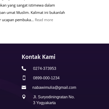
kan yang sangat istimewa dalam
pan umat Muslim. Kalimat ini bukanlah
:
ar ucapan pembuka…
Read more
Keutamaan
Kalimat
Basmalah
dalam
Kehidupan
Kontak Kami
Muslim

0274-373953

0899-000-1234

nabawimulia@gmail.com

Jl. Suryodiningratan No.
3 Yogyakarta