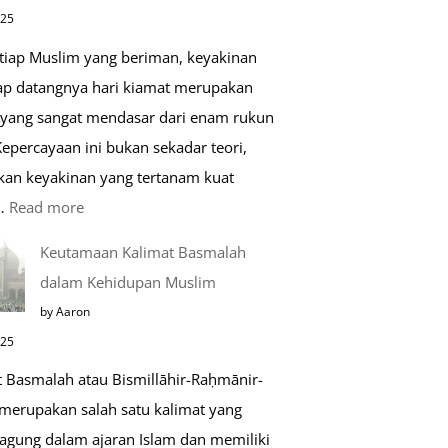
di
025
Raudhah
etiap Muslim yang beriman, keyakinan
ap datangnya hari kiamat merupakan
 yang sangat mendasar dari enam rukun
epercayaan ini bukan sekadar teori,
kan keyakinan yang tertanam kuat
:
…
Read more
Tahapan
Keutamaan Kalimat Basmalah
Setelah
dalam Kehidupan Muslim
Kiamat
by Aaron
025
t Basmalah atau Bismillāhir-Raḥmānir-
merupakan salah satu kalimat yang
 agung dalam ajaran Islam dan memiliki