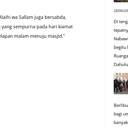
28/06/2
‘Alaihi wa Sallam juga bersabda,
Di ten
a yang sempurna pada hari kiamat
tepatn
gelapan malam menuju masjid.”
Nabawi
n
begitu
Ruanga
Dahul
Berlibu
bagi u
banyak