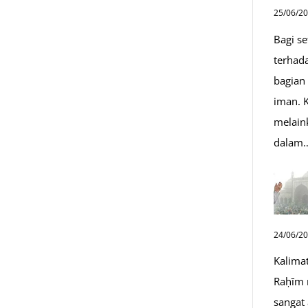
25/06/2
Bagi s
terhad
bagian
iman. K
melain
dalam
24/06/2
Kalima
Raḥīm 
sangat