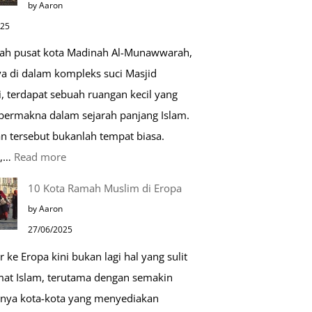
by Aaron
Kehidupan
025
Sehari-
gah pusat kota Madinah Al-Munawwarah,
hari
ya di dalam kompleks suci Masjid
, terdapat sebuah ruangan kecil yang
 bermakna dalam sejarah panjang Islam.
n tersebut bukanlah tempat biasa.
:
u,…
Read more
Tiga
10 Kota Ramah Muslim di Eropa
Makam
by Aaron
Mulia
27/06/2025
di
r ke Eropa kini bukan lagi hal yang sulit
Masjid
mat Islam, terutama dengan semakin
Nabawi
nya kota-kota yang menyediakan