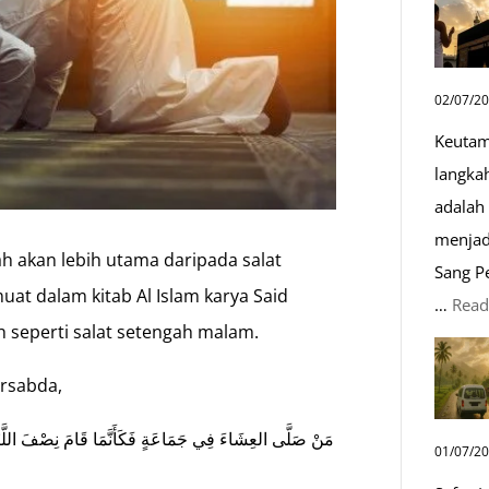
02/07/2
Keutam
langka
adalah 
menjad
ah akan lebih utama daripada salat
Sang P
uat dalam kitab Al Islam karya Said
…
Read
 seperti salat setengah malam.
ersabda,
مَنْ صَلَّى العِشَاءَ فِي جَمَاعَةٍ فَكَأَنَّمَا قَامَ نِصْفَ اللَّيْ
01/07/2