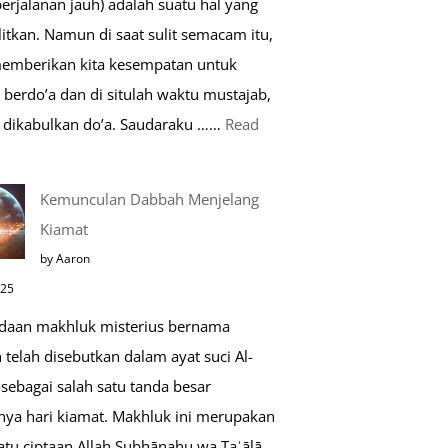
perjalanan jauh) adalah suatu hal yang
Saat
itkan. Namun di saat sulit semacam itu,
Umroh
memberikan kita kesempatan untuk
berdo’a dan di situlah waktu mustajab,
dikabulkan do’a. Saudaraku ……
Read
o’a
Kemunculan Dabbah Menjelang
aat
Kiamat
far,
by Aaron
o’a
025
ang
daan makhluk misterius bernama
ustajab
telah disebutkan dalam ayat suci Al-
sebagai salah satu tanda besar
nya hari kiamat. Makhluk ini merupakan
atu ciptaan Allah Subḥānahu wa Taʿālā