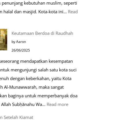
as penunjang kebutuhan muslim, seperti
n halal dan masjid. Kota-kota ini…
Read
0
Keutamaan Berdoa di Raudhah
ota
by Aaron
amah
26/06/2025
uslim
 seseorang mendapatkan kesempatan
untuk mengunjungi salah satu kota suci
ropa
enuh dengan keberkahan, yaitu Kota
h Al-Munawwarah, maka sangat
rkan baginya untuk memperbanyak doa
:
 Allah Subḥānahu Wa…
Read more
Keutamaan
n Setelah Kiamat
Berdoa