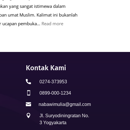
kan yang sangat istimewa dalam
pan umat Muslim. Kalimat ini bukanlah
:
ar ucapan pembuka…
Read more
Keutamaan
Kalimat
Basmalah
dalam
Kehidupan
Kontak Kami
Muslim

0274-373953

0899-000-1234

nabawimulia@gmail.com

Jl. Suryodiningratan No.
3 Yogyakarta