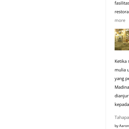
fasilit
restora
:
more
1
K
R
M
Ketika
di
mulia 
E
yang p
Madina
dianju
kepada
Tahapa
by Aaron