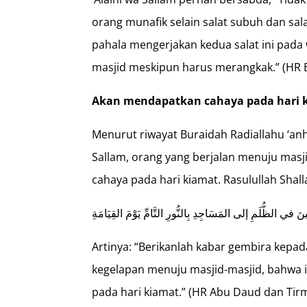
orang munafik selain salat subuh dan sal
pahala mengerjakan kedua salat ini pada
masjid meskipun harus merangkak.” (HR 
Akan mendapatkan cahaya pada hari 
Menurut riwayat Buraidah Radiallahu ‘anhu
Sallam, orang yang berjalan menuju mas
cahaya pada hari kiamat. Rasulullah Shall
ينَ في الظُّلَمِ إلى المَسَاجِدِ بِالنُّورِ التَّامِّ يَوْمَ القِيَامَةِ
Artinya: “Berikanlah kabar gembira kepad
kegelapan menuju masjid-masjid, bahwa
pada hari kiamat.” (HR Abu Daud dan Ti