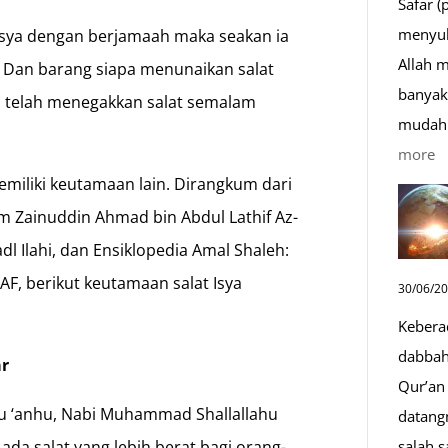
Safar (
menyul
 Isya dengan berjamaah maka seakan ia
Allah 
. Dan barang siapa menunaikan salat
banyak 
 telah menegakkan salat semalam
mudah 
:
more
D
emiliki keutamaan lain. Dirangkum dari
S
am Zainuddin Ahmad bin Abdul Lathif Az-
Sa
adl Ilahi, dan Ensiklopedia Amal Shaleh:
D
F, berikut keutamaan salat Isya
30/06/2
y
Kebera
M
dabbah 
ar
Qur’an 
hu ‘anhu, Nabi Muhammad Shallallahu
datang
 ada salat yang lebih berat bagi orang-
salah s