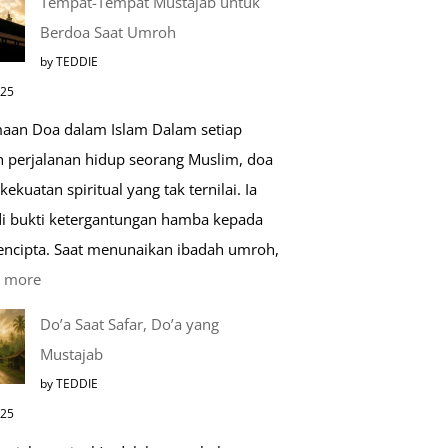
Tempat-Tempat Mustajab untuk
Lebih
Berdoa Saat Umroh
Mengenal
by TEDDIE
Nabawi
025
Mulia:
aan Doa dalam Islam Dalam setiap
Paket
h perjalanan hidup seorang Muslim, doa
Umroh
kekuatan spiritual yang tak ternilai. Ia
Dengan
i bukti ketergantungan hamba kepada
Kereta
encipta. Saat menunaikan ibadah umroh,
Cepat
:
 more
Tempat-
Do’a Saat Safar, Do’a yang
Tempat
Mustajab
Mustajab
by TEDDIE
untuk
025
Berdoa