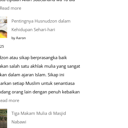
:
Read more
Kemunculan
Pentingnya Husnudzon dalam
Dabbah
Kehidupan Sehari-hari
Menjelang
by Aaron
Kiamat
025
zon atau sikap berprasangka baik
kan salah satu akhlak mulia yang sangat
kan dalam ajaran Islam. Sikap ini
arkan setiap Muslim untuk senantiasa
ang orang lain dengan penuh kebaikan
:
Read more
Pentingnya
Tiga Makam Mulia di Masjid
Husnudzon
Nabawi
dalam