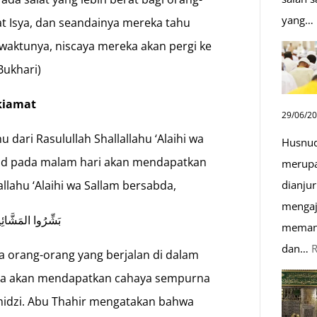
yang…
at Isya, dan seandainya mereka tahu
 waktunya, niscaya mereka akan pergi ke
Bukhari)
kiamat
29/06/2
 dari Rasulullah Shallallahu ‘Alaihi wa
Husnud
jid pada malam hari akan mendapatkan
merupa
dianjur
allahu ‘Alaihi wa Sallam bersabda,
mengaj
بَشِّرُوا المَشَّائِ
memand
dan…
a orang-orang yang berjalan di dalam
 ia akan mendapatkan cahaya sempurna
rmidzi. Abu Thahir mengatakan bahwa