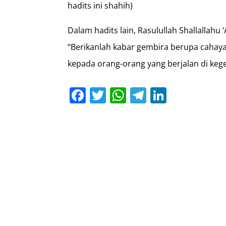
hadits ini shahih)
Dalam hadits lain, Rasulullah Shallallahu 
“Berikanlah kabar gembira berupa cahay
kepada orang-orang yang berjalan di ke
Facebook
Twitter
WhatsApp
Telegram
LinkedI