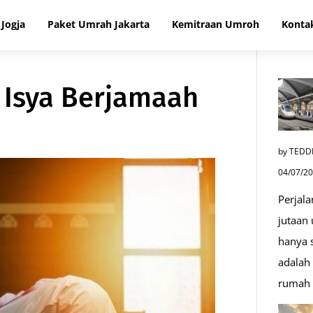
Jogja
Paket Umrah Jakarta
Kemitraan Umroh
Konta
 Isya Berjamaah
by TEDD
04/07/2
Perjala
jutaan
hanya s
adalah 
rumah 