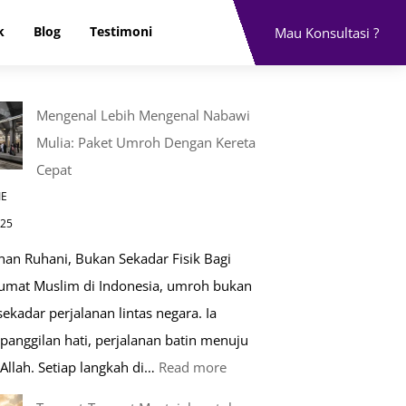
k
Blog
Testimoni
Mau Konsultasi ?
Mengenal Lebih Mengenal Nabawi
Mulia: Paket Umroh Dengan Kereta
Cepat
IE
025
nan Ruhani, Bukan Sekadar Fisik Bagi
 umat Muslim di Indonesia, umroh bukan
ekadar perjalanan lintas negara. Ia
panggilan hati, perjalanan batin menuju
:
Allah. Setiap langkah di…
Read more
Mengenal