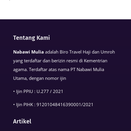
Keutamaan
Kalimat
Basmalah
dalam
Tentang Kami
Kehidupan
Muslim
Nabawi Mulia
adalah Biro Travel Haji dan Umroh
yang terdaftar dan berizin resmi di Kementrian
agama. Terdaftar atas nama PT Nabawi Mulia
Utama, dengan nomor ijin
• Ijin PPIU : U.277 / 2021
• Ijin PIHK :
91201048416390001
/2021
Artikel