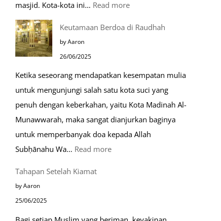
:
masjid. Kota-kota ini…
Read more
10
Keutamaan Berdoa di Raudhah
Kota
by Aaron
Ramah
26/06/2025
Muslim
Ketika seseorang mendapatkan kesempatan mulia
di
untuk mengunjungi salah satu kota suci yang
Eropa
penuh dengan keberkahan, yaitu Kota Madinah Al-
Munawwarah, maka sangat dianjurkan baginya
untuk memperbanyak doa kepada Allah
:
Subḥānahu Wa…
Read more
Keutamaan
Tahapan Setelah Kiamat
Berdoa
by Aaron
di
25/06/2025
Raudhah
Bagi setiap Muslim yang beriman, keyakinan