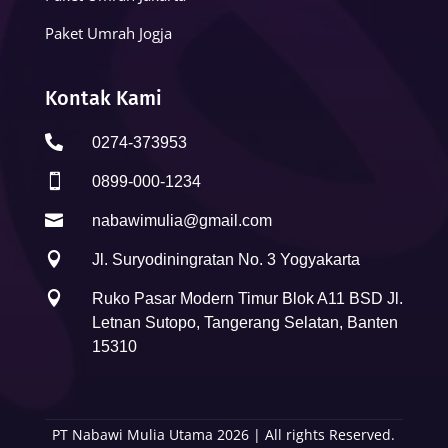
Paket Umrah Jogja
Kontak Kami

0274-373953

0899-000-1234

nabawimulia@gmail.com

Jl. Suryodiningratan No. 3 Yogyakarta

Ruko Pasar Modern Timur Blok A11 BSD Jl.
Letnan Sutopo, Tangerang Selatan, Banten
15310
PT Nabawi Mulia Utama 2026 | All rights Reserved.