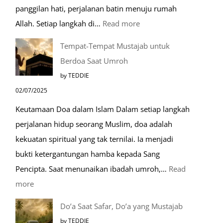
panggilan hati, perjalanan batin menuju rumah
:
Allah. Setiap langkah di…
Read more
Mengenal
Tempat-Tempat Mustajab untuk
Lebih
Berdoa Saat Umroh
Mengenal
by TEDDIE
Nabawi
02/07/2025
Mulia:
Keutamaan Doa dalam Islam Dalam setiap langkah
Paket
perjalanan hidup seorang Muslim, doa adalah
Umroh
kekuatan spiritual yang tak ternilai. Ia menjadi
Dengan
bukti ketergantungan hamba kepada Sang
Kereta
Pencipta. Saat menunaikan ibadah umroh,…
Read
Cepat
:
more
Tempat-
Do’a Saat Safar, Do’a yang Mustajab
Tempat
by TEDDIE