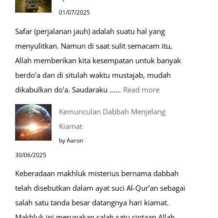
Mustajab
01/07/2025
untuk
Safar (perjalanan jauh) adalah suatu hal yang
Berdoa
menyulitkan. Namun di saat sulit semacam itu,
Saat
Allah memberikan kita kesempatan untuk banyak
Umroh
berdo’a dan di situlah waktu mustajab, mudah
:
dikabulkan do’a. Saudaraku ……
Read more
Do’a
Kemunculan Dabbah Menjelang
Saat
Kiamat
Safar,
by Aaron
Do’a
30/06/2025
yang
Keberadaan makhluk misterius bernama dabbah
Mustajab
telah disebutkan dalam ayat suci Al-Qur’an sebagai
salah satu tanda besar datangnya hari kiamat.
Makhluk ini merupakan salah satu ciptaan Allah