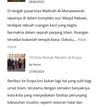
28/06/2025
Kehidupan
Di tengah pusat kota Madinah Al-Munawwarah,
Sehari-
tepatnya di dalam kompleks suci Masjid Nabawi,
hari
terdapat sebuah ruangan kecil yang begitu
bermakna dalam sejarah panjang Islam. Ruangan
tersebut bukanlah tempat biasa. Dahulu,…
Read
:
more
Tiga
10 Kota Ramah Muslim di Eropa
Makam
by Aaron
Mulia
27/06/2025
di
Berlibur ke Eropa kini bukan lagi hal yang sulit bagi
Masjid
umat Islam, terutama dengan semakin banyaknya
Nabawi
kota-kota yang menyediakan fasilitas penunjang
kebutuhan muslim, seperti restoran halal dan