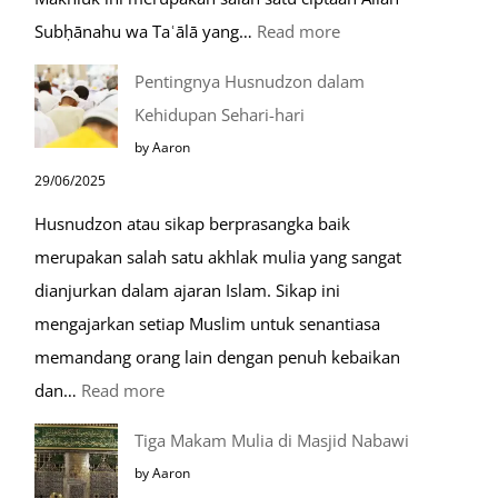
:
Subḥānahu wa Taʿālā yang…
Read more
Kemunculan
Pentingnya Husnudzon dalam
Dabbah
Kehidupan Sehari-hari
Menjelang
by Aaron
Kiamat
29/06/2025
Husnudzon atau sikap berprasangka baik
merupakan salah satu akhlak mulia yang sangat
dianjurkan dalam ajaran Islam. Sikap ini
mengajarkan setiap Muslim untuk senantiasa
memandang orang lain dengan penuh kebaikan
:
dan…
Read more
Pentingnya
Tiga Makam Mulia di Masjid Nabawi
Husnudzon
by Aaron
dalam