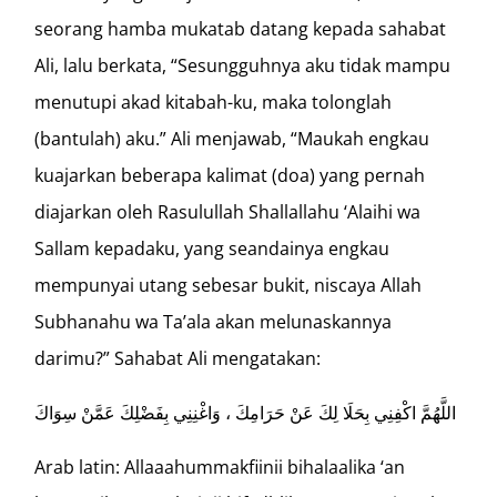
seorang hamba mukatab datang kepada sahabat
Ali, lalu berkata, “Sesungguhnya aku tidak mampu
menutupi akad kitabah-ku, maka tolonglah
(bantulah) aku.” Ali menjawab, “Maukah engkau
kuajarkan beberapa kalimat (doa) yang pernah
diajarkan oleh Rasulullah Shallallahu ‘Alaihi wa
Sallam kepadaku, yang seandainya engkau
mempunyai utang sebesar bukit, niscaya Allah
Subhanahu wa Ta’ala akan melunaskannya
darimu?” Sahabat Ali mengatakan:
اللَّهُمَّ اكْفِنِي بِحَلَا لِكَ عَنْ حَرَامِكَ ، وَاغْنِنِي بِفَضْلِكَ عَمَّنْ سِوَاكَ
Arab latin: Allaaahummakfiinii bihalaalika ‘an