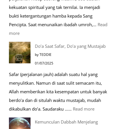
Umroh
kekuatan spiritual yang tak ternilai. Ia menjadi
Dengan
bukti ketergantungan hamba kepada Sang
Kereta
Pencipta. Saat menunaikan ibadah umroh,…
Read
Cepat
:
more
Tempat-
Do’a Saat Safar, Do’a yang Mustajab
Tempat
by TEDDIE
Mustajab
01/07/2025
untuk
Safar (perjalanan jauh) adalah suatu hal yang
Berdoa
menyulitkan. Namun di saat sulit semacam itu,
Saat
Allah memberikan kita kesempatan untuk banyak
Umroh
berdo’a dan di situlah waktu mustajab, mudah
:
dikabulkan do’a. Saudaraku ……
Read more
Do’a
Kemunculan Dabbah Menjelang
Saat