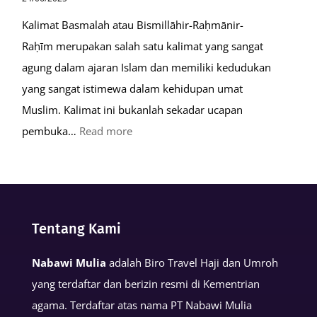
Kalimat Basmalah atau Bismillāhir-Raḥmānir-
Raḥīm merupakan salah satu kalimat yang sangat
agung dalam ajaran Islam dan memiliki kedudukan
yang sangat istimewa dalam kehidupan umat
Muslim. Kalimat ini bukanlah sekadar ucapan
:
pembuka…
Read more
Keutamaan
Kalimat
Basmalah
dalam
Tentang Kami
Kehidupan
Muslim
Nabawi Mulia
adalah Biro Travel Haji dan Umroh
yang terdaftar dan berizin resmi di Kementrian
agama. Terdaftar atas nama PT Nabawi Mulia