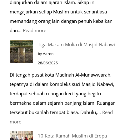
dianjurkan dalam ajaran Islam. Sikap ini
mengajarkan setiap Muslim untuk senantiasa
memandang orang lain dengan penuh kebaikan
:
dan…
Read more
Pentingnya
Tiga Makam Mulia di Masjid Nabawi
Husnudzon
by Aaron
dalam
28/06/2025
Kehidupan
Di tengah pusat kota Madinah Al-Munawwarah,
Sehari-
tepatnya di dalam kompleks suci Masjid Nabawi,
hari
terdapat sebuah ruangan kecil yang begitu
bermakna dalam sejarah panjang Islam. Ruangan
tersebut bukanlah tempat biasa. Dahulu,…
Read
:
more
Tiga
10 Kota Ramah Muslim di Eropa