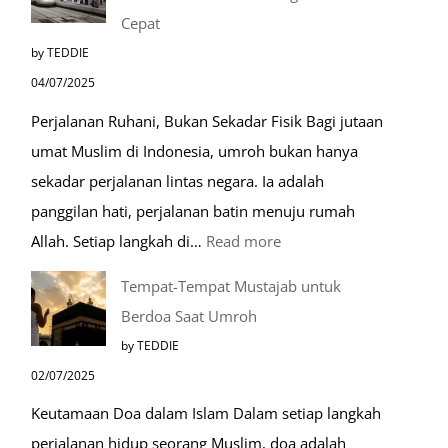
Cepat
by TEDDIE
04/07/2025
Perjalanan Ruhani, Bukan Sekadar Fisik Bagi jutaan
umat Muslim di Indonesia, umroh bukan hanya
sekadar perjalanan lintas negara. Ia adalah
panggilan hati, perjalanan batin menuju rumah
:
Allah. Setiap langkah di…
Read more
Mengenal
Tempat-Tempat Mustajab untuk
Lebih
Berdoa Saat Umroh
Mengenal
by TEDDIE
Nabawi
02/07/2025
Mulia:
Keutamaan Doa dalam Islam Dalam setiap langkah
Paket
perjalanan hidup seorang Muslim, doa adalah