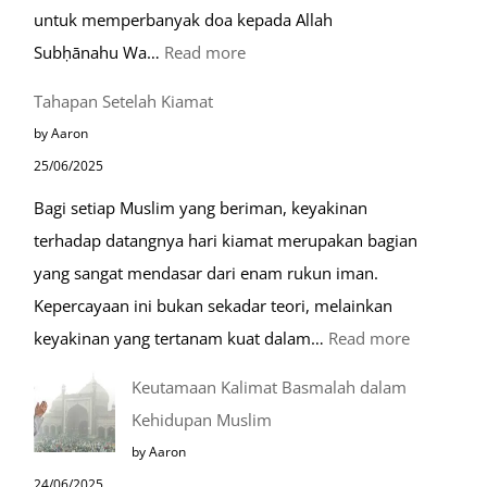
untuk memperbanyak doa kepada Allah
:
Subḥānahu Wa…
Read more
Keutamaan
Tahapan Setelah Kiamat
Berdoa
by Aaron
di
25/06/2025
Raudhah
Bagi setiap Muslim yang beriman, keyakinan
terhadap datangnya hari kiamat merupakan bagian
yang sangat mendasar dari enam rukun iman.
Kepercayaan ini bukan sekadar teori, melainkan
:
keyakinan yang tertanam kuat dalam…
Read more
Tahapan
Keutamaan Kalimat Basmalah dalam
Setelah
Kehidupan Muslim
Kiamat
by Aaron
24/06/2025