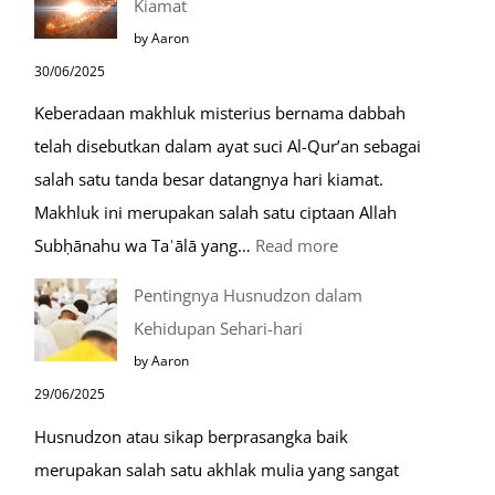
Kiamat
Safar,
by Aaron
Do’a
30/06/2025
yang
Keberadaan makhluk misterius bernama dabbah
Mustajab
telah disebutkan dalam ayat suci Al-Qur’an sebagai
salah satu tanda besar datangnya hari kiamat.
Makhluk ini merupakan salah satu ciptaan Allah
:
Subḥānahu wa Taʿālā yang…
Read more
Kemunculan
Pentingnya Husnudzon dalam
Dabbah
Kehidupan Sehari-hari
Menjelang
by Aaron
Kiamat
29/06/2025
Husnudzon atau sikap berprasangka baik
merupakan salah satu akhlak mulia yang sangat