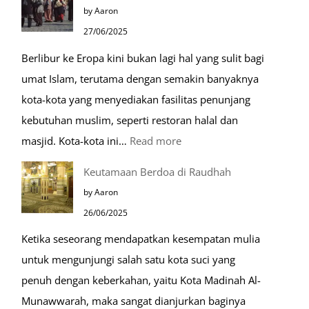
Makam
by Aaron
Mulia
27/06/2025
di
Berlibur ke Eropa kini bukan lagi hal yang sulit bagi
Masjid
umat Islam, terutama dengan semakin banyaknya
Nabawi
kota-kota yang menyediakan fasilitas penunjang
kebutuhan muslim, seperti restoran halal dan
:
masjid. Kota-kota ini…
Read more
10
Keutamaan Berdoa di Raudhah
Kota
by Aaron
Ramah
26/06/2025
Muslim
Ketika seseorang mendapatkan kesempatan mulia
di
untuk mengunjungi salah satu kota suci yang
Eropa
penuh dengan keberkahan, yaitu Kota Madinah Al-
Munawwarah, maka sangat dianjurkan baginya