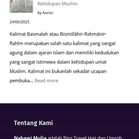
Kehidupan Muslim
Kiamat
by Aaron
24/06/2025
Kalimat Basmalah atau Bismillāhir-Raḥmānir-
Raḥīm merupakan salah satu kalimat yang sangat
agung dalam ajaran Islam dan memiliki kedudukan
yang sangat istimewa dalam kehidupan umat
Muslim. Kalimat ini bukanlah sekadar ucapan
:
pembuka…
Read more
Keutamaan
Kalimat
Basmalah
dalam
Tentang Kami
Kehidupan
Muslim
Nabawi Mulia
adalah Biro Travel Haji dan Umroh