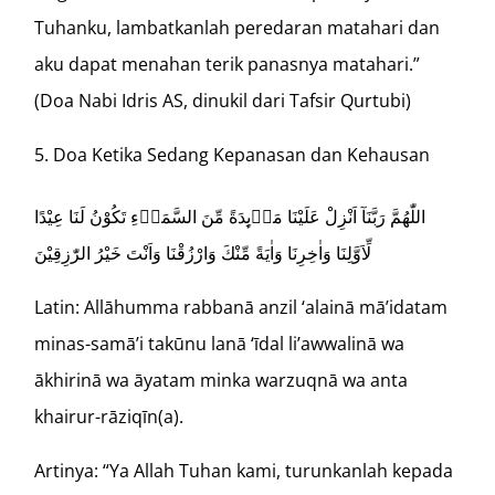
Tuhanku, lambatkanlah peredaran matahari dan
aku dapat menahan terik panasnya matahari.”
(Doa Nabi Idris AS, dinukil dari Tafsir Qurtubi)
Doa Ketika Sedang Kepanasan dan Kehausan
اللّٰهُمَّ رَبَّنَآ اَنْزِلْ عَلَيْنَا مَاۤىِٕدَةً مِّنَ السَّمَاۤءِ تَكُوْنُ لَنَا عِيْدًا
لِّاَوَّلِنَا وَاٰخِرِنَا وَاٰيَةً مِّنْكَ وَارْزُقْنَا وَاَنْتَ خَيْرُ الرّٰزِقِيْنَ
Latin: Allāhumma rabbanā anzil ‘alainā mā’idatam
minas-samā’i takūnu lanā ‘īdal li’awwalinā wa
ākhirinā wa āyatam minka warzuqnā wa anta
khairur-rāziqīn(a).
Artinya: “Ya Allah Tuhan kami, turunkanlah kepada