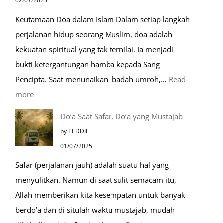
02/07/2025
Mulia:
Keutamaan Doa dalam Islam Dalam setiap langkah
Paket
perjalanan hidup seorang Muslim, doa adalah
Umroh
kekuatan spiritual yang tak ternilai. Ia menjadi
Dengan
bukti ketergantungan hamba kepada Sang
Kereta
Pencipta. Saat menunaikan ibadah umroh,…
Read
Cepat
:
more
Tempat-
Do’a Saat Safar, Do’a yang Mustajab
Tempat
by TEDDIE
Mustajab
01/07/2025
untuk
Safar (perjalanan jauh) adalah suatu hal yang
Berdoa
menyulitkan. Namun di saat sulit semacam itu,
Saat
Allah memberikan kita kesempatan untuk banyak
Umroh
berdo’a dan di situlah waktu mustajab, mudah