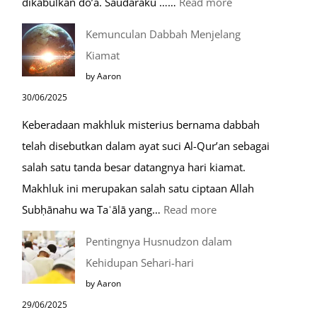
:
dikabulkan do’a. Saudaraku ……
Read more
Do’a
Kemunculan Dabbah Menjelang
Saat
Kiamat
Safar,
by Aaron
Do’a
30/06/2025
yang
Keberadaan makhluk misterius bernama dabbah
Mustajab
telah disebutkan dalam ayat suci Al-Qur’an sebagai
salah satu tanda besar datangnya hari kiamat.
Makhluk ini merupakan salah satu ciptaan Allah
:
Subḥānahu wa Taʿālā yang…
Read more
Kemunculan
Pentingnya Husnudzon dalam
Dabbah
Kehidupan Sehari-hari
Menjelang
by Aaron
Kiamat
29/06/2025