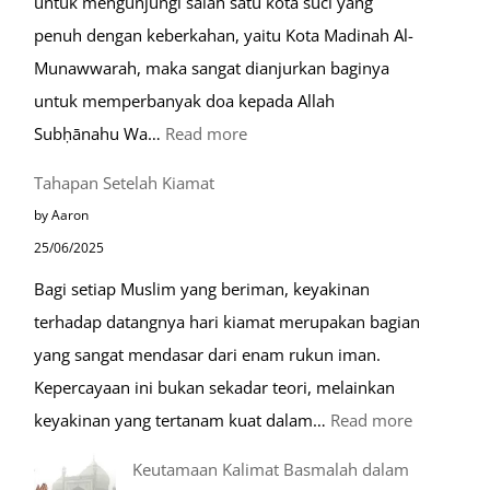
untuk mengunjungi salah satu kota suci yang
Eropa
penuh dengan keberkahan, yaitu Kota Madinah Al-
Munawwarah, maka sangat dianjurkan baginya
untuk memperbanyak doa kepada Allah
:
Subḥānahu Wa…
Read more
Keutamaan
Tahapan Setelah Kiamat
Berdoa
by Aaron
di
25/06/2025
Raudhah
Bagi setiap Muslim yang beriman, keyakinan
terhadap datangnya hari kiamat merupakan bagian
yang sangat mendasar dari enam rukun iman.
Kepercayaan ini bukan sekadar teori, melainkan
:
keyakinan yang tertanam kuat dalam…
Read more
Tahapan
Keutamaan Kalimat Basmalah dalam
Setelah