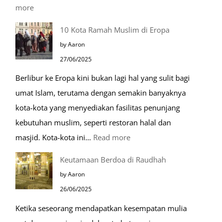
:
more
Tiga
10 Kota Ramah Muslim di Eropa
Makam
by Aaron
Mulia
27/06/2025
di
Berlibur ke Eropa kini bukan lagi hal yang sulit bagi
Masjid
umat Islam, terutama dengan semakin banyaknya
Nabawi
kota-kota yang menyediakan fasilitas penunjang
kebutuhan muslim, seperti restoran halal dan
:
masjid. Kota-kota ini…
Read more
10
Keutamaan Berdoa di Raudhah
Kota
by Aaron
Ramah
26/06/2025
Muslim
Ketika seseorang mendapatkan kesempatan mulia
di