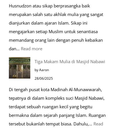
Husnudzon atau sikap berprasangka baik
merupakan salah satu akhlak mulia yang sangat
dianjurkan dalam ajaran Islam. Sikap ini
mengajarkan setiap Muslim untuk senantiasa
memandang orang lain dengan penuh kebaikan
:
dan…
Read more
Pentingnya
Tiga Makam Mulia di Masjid Nabawi
Husnudzon
by Aaron
dalam
28/06/2025
Kehidupan
Di tengah pusat kota Madinah Al-Munawwarah,
Sehari-
tepatnya di dalam kompleks suci Masjid Nabawi,
hari
terdapat sebuah ruangan kecil yang begitu
bermakna dalam sejarah panjang Islam. Ruangan
tersebut bukanlah tempat biasa. Dahulu,…
Read