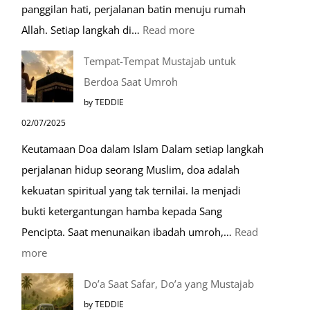
panggilan hati, perjalanan batin menuju rumah
:
Allah. Setiap langkah di…
Read more
Mengenal
Tempat-Tempat Mustajab untuk
Lebih
Berdoa Saat Umroh
Mengenal
by TEDDIE
Nabawi
02/07/2025
Mulia:
Keutamaan Doa dalam Islam Dalam setiap langkah
Paket
perjalanan hidup seorang Muslim, doa adalah
Umroh
kekuatan spiritual yang tak ternilai. Ia menjadi
Dengan
bukti ketergantungan hamba kepada Sang
Kereta
Pencipta. Saat menunaikan ibadah umroh,…
Read
Cepat
:
more
Tempat-
Do’a Saat Safar, Do’a yang Mustajab
Tempat
by TEDDIE