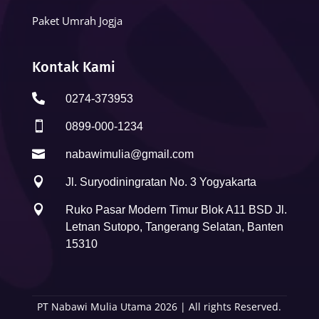
Paket Umrah Jogja
Kontak Kami

0274-373953

0899-000-1234

nabawimulia@gmail.com

Jl. Suryodiningratan No. 3 Yogyakarta

Ruko Pasar Modern Timur Blok A11 BSD Jl.
Letnan Sutopo, Tangerang Selatan, Banten
15310
PT Nabawi Mulia Utama 2026 | All rights Reserved.