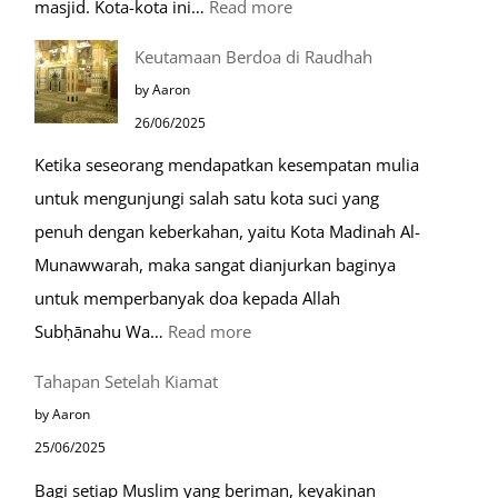
:
masjid. Kota-kota ini…
Read more
10
Keutamaan Berdoa di Raudhah
Kota
by Aaron
Ramah
26/06/2025
Muslim
Ketika seseorang mendapatkan kesempatan mulia
di
untuk mengunjungi salah satu kota suci yang
Eropa
penuh dengan keberkahan, yaitu Kota Madinah Al-
Munawwarah, maka sangat dianjurkan baginya
untuk memperbanyak doa kepada Allah
:
Subḥānahu Wa…
Read more
Keutamaan
Tahapan Setelah Kiamat
Berdoa
by Aaron
di
25/06/2025
Raudhah
Bagi setiap Muslim yang beriman, keyakinan