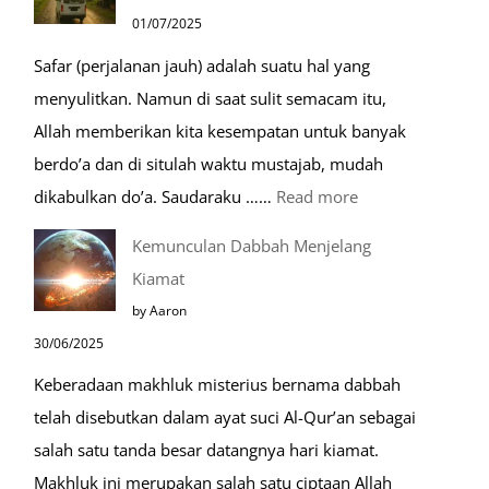
Mustajab
01/07/2025
untuk
Safar (perjalanan jauh) adalah suatu hal yang
Berdoa
menyulitkan. Namun di saat sulit semacam itu,
Saat
Allah memberikan kita kesempatan untuk banyak
Umroh
berdo’a dan di situlah waktu mustajab, mudah
:
dikabulkan do’a. Saudaraku ……
Read more
Do’a
Kemunculan Dabbah Menjelang
Saat
Kiamat
Safar,
by Aaron
Do’a
30/06/2025
yang
Keberadaan makhluk misterius bernama dabbah
Mustajab
telah disebutkan dalam ayat suci Al-Qur’an sebagai
salah satu tanda besar datangnya hari kiamat.
Makhluk ini merupakan salah satu ciptaan Allah