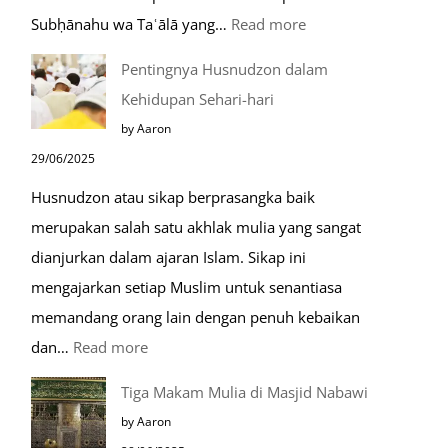
:
Subḥānahu wa Taʿālā yang…
Read more
Kemunculan
Pentingnya Husnudzon dalam
Dabbah
Kehidupan Sehari-hari
Menjelang
by Aaron
Kiamat
29/06/2025
Husnudzon atau sikap berprasangka baik
merupakan salah satu akhlak mulia yang sangat
dianjurkan dalam ajaran Islam. Sikap ini
mengajarkan setiap Muslim untuk senantiasa
memandang orang lain dengan penuh kebaikan
:
dan…
Read more
Pentingnya
Tiga Makam Mulia di Masjid Nabawi
Husnudzon
by Aaron
dalam