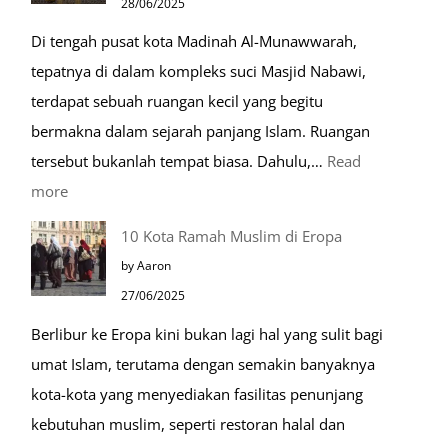
28/06/2025
Kehidupan
Di tengah pusat kota Madinah Al-Munawwarah,
Sehari-
tepatnya di dalam kompleks suci Masjid Nabawi,
hari
terdapat sebuah ruangan kecil yang begitu
bermakna dalam sejarah panjang Islam. Ruangan
tersebut bukanlah tempat biasa. Dahulu,…
Read
:
more
Tiga
10 Kota Ramah Muslim di Eropa
Makam
by Aaron
Mulia
27/06/2025
di
Berlibur ke Eropa kini bukan lagi hal yang sulit bagi
Masjid
umat Islam, terutama dengan semakin banyaknya
Nabawi
kota-kota yang menyediakan fasilitas penunjang
kebutuhan muslim, seperti restoran halal dan