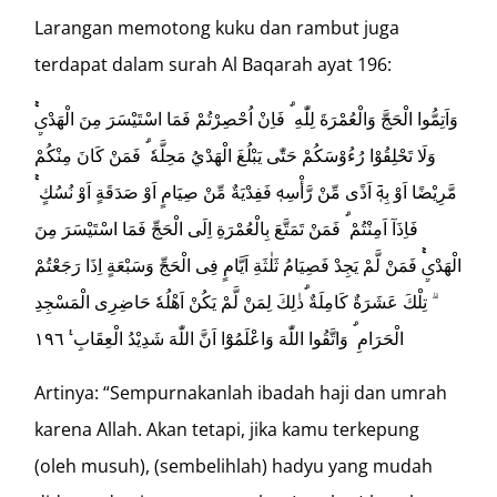
Larangan memotong kuku dan rambut juga
terdapat dalam surah Al Baqarah ayat 196:
وَاَتِمُّوا الْحَجَّ وَالْعُمْرَةَ لِلّٰهِ ۗ فَاِنْ اُحْصِرْتُمْ فَمَا اسْتَيْسَرَ مِنَ الْهَدْيِۚ
وَلَا تَحْلِقُوْا رُءُوْسَكُمْ حَتّٰى يَبْلُغَ الْهَدْيُ مَحِلَّهٗ ۗ فَمَنْ كَانَ مِنْكُمْ
مَّرِيْضًا اَوْ بِهٖٓ اَذًى مِّنْ رَّأْسِهٖ فَفِدْيَةٌ مِّنْ صِيَامٍ اَوْ صَدَقَةٍ اَوْ نُسُكٍ ۚ
فَاِذَآ اَمِنْتُمْ ۗ فَمَنْ تَمَتَّعَ بِالْعُمْرَةِ اِلَى الْحَجِّ فَمَا اسْتَيْسَرَ مِنَ
الْهَدْيِۚ فَمَنْ لَّمْ يَجِدْ فَصِيَامُ ثَلٰثَةِ اَيَّامٍ فِى الْحَجِّ وَسَبْعَةٍ اِذَا رَجَعْتُمْ
ۗ تِلْكَ عَشَرَةٌ كَامِلَةٌ ۗذٰلِكَ لِمَنْ لَّمْ يَكُنْ اَهْلُهٗ حَاضِرِى الْمَسْجِدِ
الْحَرَامِ ۗ وَاتَّقُوا اللّٰهَ وَاعْلَمُوْٓا اَنَّ اللّٰهَ شَدِيْدُ الْعِقَابِ ࣖ ١٩٦
Artinya: “Sempurnakanlah ibadah haji dan umrah
karena Allah. Akan tetapi, jika kamu terkepung
(oleh musuh), (sembelihlah) hadyu yang mudah