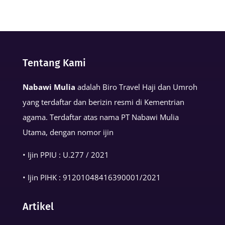
Keutamaan
Kalimat
Basmalah
dalam
Tentang Kami
Kehidupan
Muslim
Nabawi Mulia
adalah Biro Travel Haji dan Umroh
yang terdaftar dan berizin resmi di Kementrian
agama. Terdaftar atas nama PT Nabawi Mulia
Utama, dengan nomor ijin
• Ijin PPIU : U.277 / 2021
• Ijin PIHK :
91201048416390001
/2021
Artikel