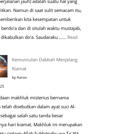
perjalanan jauh) adalah suatu hal yang
Saat
itkan. Namun di saat sulit semacam itu,
Umroh
memberikan kita kesempatan untuk
berdo’a dan di situlah waktu mustajab,
dikabulkan do’a. Saudaraku ……
Read
o’a
Kemunculan Dabbah Menjelang
aat
Kiamat
far,
by Aaron
o’a
025
ang
daan makhluk misterius bernama
ustajab
telah disebutkan dalam ayat suci Al-
sebagai salah satu tanda besar
nya hari kiamat. Makhluk ini merupakan
atu ciptaan Allah Subḥānahu wa Taʿālā