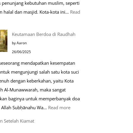
as penunjang kebutuhan muslim, seperti
n halal dan masjid. Kota-kota ini…
Read
0
Keutamaan Berdoa di Raudhah
ota
by Aaron
amah
26/06/2025
uslim
 seseorang mendapatkan kesempatan
untuk mengunjungi salah satu kota suci
ropa
enuh dengan keberkahan, yaitu Kota
h Al-Munawwarah, maka sangat
rkan baginya untuk memperbanyak doa
:
 Allah Subḥānahu Wa…
Read more
Keutamaan
n Setelah Kiamat
Berdoa