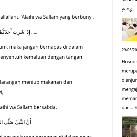
yang…
allallahu ‘Alaihi wa Sallam yang berbunyi,
إِذَا شَرِبَ أَحَدُكُمْ فَلَا يَتَنَفَّسْ فِي الأِناَءِ، وَأِذَاأَتَى اخَلَاءَ فَلَا يَمَسَّ ذَكَرَهُ …..
num, maka jangan bernapas di dalam
29/06/2
h menyentuh kemaluan dengan tangan
Husnud
merupa
dianjur
an larangan meniup makanan dan
mengaj
i,
memand
laihi wa Sallam bersabda,
dan…
أَنَّ النَّبِيِّ صَلَّى الل
 sallam melarang bernapas di dalam gelas