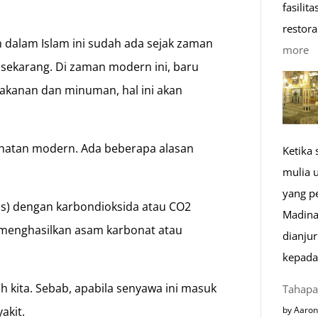
fasilit
restora
alam Islam ini sudah ada sejak zaman
:
more
 sekarang. Di zaman modern ini, baru
1
makanan dan minuman, hal ini akan
K
R
M
sehatan modern. Ada beberapa alasan
Ketika
di
mulia 
E
yang p
as) dengan karbondioksida atau CO2
Madina
t menghasilkan asam karbonat atau
dianju
kepada
h kita. Sebab, apabila senyawa ini masuk
Tahapa
akit.
by Aaron