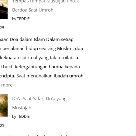
Tempat-Tempat Mustajab untuk
Lebih
Berdoa Saat Umroh
Mengenal
by TEDDIE
Nabawi
025
Mulia:
aan Doa dalam Islam Dalam setiap
Paket
h perjalanan hidup seorang Muslim, doa
Umroh
kekuatan spiritual yang tak ternilai. Ia
Dengan
i bukti ketergantungan hamba kepada
Kereta
encipta. Saat menunaikan ibadah umroh,
Cepat
:
 more
Tempat-
Do’a Saat Safar, Do’a yang
Tempat
Mustajab
Mustajab
by TEDDIE
untuk
025
Berdoa