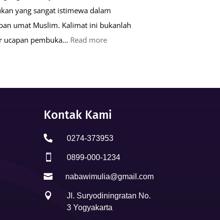
kan yang sangat istimewa dalam
pan umat Muslim. Kalimat ini bukanlah
:
ar ucapan pembuka…
Read more
Keutamaan
Kalimat
Basmalah
dalam
Kehidupan
Kontak Kami
Muslim

0274-373953

0899-000-1234

nabawimulia@gmail.com

Jl. Suryodiningratan No.
3 Yogyakarta