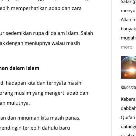
Safar (
lebih memperhatikan adab dan cara
menyul
Allah 
banyak 
tur sedemikian rupa di dalam Islam. Salah
mudah 
dak dengan meniupnya walau masih
:
more
D
S
an dalam Islam
Sa
di hadapan kita dan ternyata masih
D
30/06/2
y
eorang muslim yang mengerti adab dan
Kebera
M
an mulutnya.
dabbah 
Qur’an 
anan dan minuman kita masih panas,
datang
endingin terlebih dahulu baru
salah s