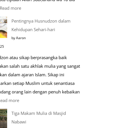
:
Read more
Kemunculan
Pentingnya Husnudzon dalam
Dabbah
Kehidupan Sehari-hari
Menjelang
by Aaron
Kiamat
025
zon atau sikap berprasangka baik
kan salah satu akhlak mulia yang sangat
kan dalam ajaran Islam. Sikap ini
arkan setiap Muslim untuk senantiasa
ang orang lain dengan penuh kebaikan
:
Read more
Pentingnya
Tiga Makam Mulia di Masjid
Husnudzon
Nabawi
dalam