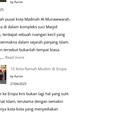
by Aaron
Kehidupan
025
Sehari-
gah pusat kota Madinah Al-Munawwarah,
hari
ya di dalam kompleks suci Masjid
, terdapat sebuah ruangan kecil yang
 bermakna dalam sejarah panjang Islam.
n tersebut bukanlah tempat biasa.
:
u,…
Read more
Tiga
10 Kota Ramah Muslim di Eropa
Makam
by Aaron
Mulia
27/06/2025
di
r ke Eropa kini bukan lagi hal yang sulit
Masjid
mat Islam, terutama dengan semakin
Nabawi
nya kota-kota yang menyediakan