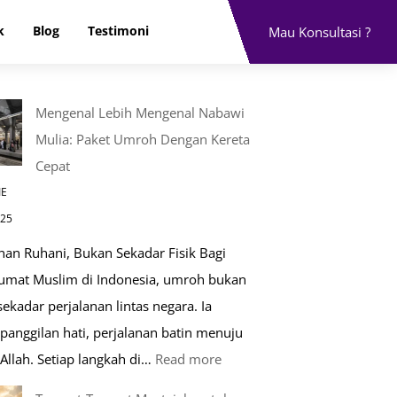
k
Blog
Testimoni
Mau Konsultasi ?
Mengenal Lebih Mengenal Nabawi
Mulia: Paket Umroh Dengan Kereta
Cepat
IE
025
nan Ruhani, Bukan Sekadar Fisik Bagi
 umat Muslim di Indonesia, umroh bukan
ekadar perjalanan lintas negara. Ia
panggilan hati, perjalanan batin menuju
:
Allah. Setiap langkah di…
Read more
Mengenal