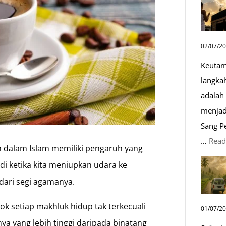
02/07/2
Keutam
langka
adalah 
menjad
Sang P
…
Read
dalam Islam memiliki pengaruh yang
di ketika kita meniupkan udara ke
dari segi agamanya.
 setiap makhluk hidup tak terkecuali
01/07/2
ya yang lebih tinggi daripada binatang