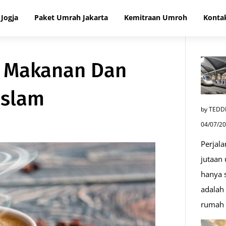
Jogja
Paket Umrah Jakarta
Kemitraan Umroh
Konta
p Makanan Dan
Islam
by TEDD
04/07/2
Perjala
jutaan
hanya s
adalah 
rumah 