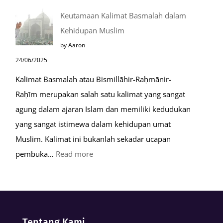
Tahapan
Keutamaan Kalimat Basmalah dalam
Setelah
Kehidupan Muslim
Kiamat
by Aaron
24/06/2025
Kalimat Basmalah atau Bismillāhir-Raḥmānir-
Raḥīm merupakan salah satu kalimat yang sangat
agung dalam ajaran Islam dan memiliki kedudukan
yang sangat istimewa dalam kehidupan umat
Muslim. Kalimat ini bukanlah sekadar ucapan
:
pembuka…
Read more
Keutamaan
Kalimat
Basmalah
dalam
Tentang Kami