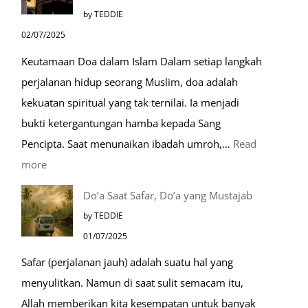
Mengenal
by TEDDIE
Nabawi
02/07/2025
Mulia:
Keutamaan Doa dalam Islam Dalam setiap langkah
Paket
perjalanan hidup seorang Muslim, doa adalah
Umroh
kekuatan spiritual yang tak ternilai. Ia menjadi
Dengan
bukti ketergantungan hamba kepada Sang
Kereta
Pencipta. Saat menunaikan ibadah umroh,…
Read
Cepat
:
more
Tempat-
Do’a Saat Safar, Do’a yang Mustajab
Tempat
by TEDDIE
Mustajab
01/07/2025
untuk
Safar (perjalanan jauh) adalah suatu hal yang
Berdoa
menyulitkan. Namun di saat sulit semacam itu,
Saat
Allah memberikan kita kesempatan untuk banyak
Umroh