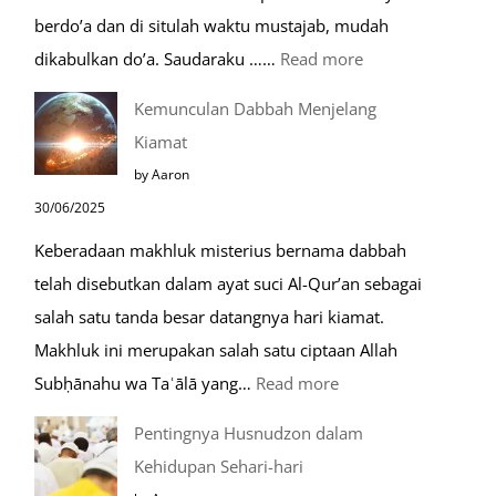
berdo’a dan di situlah waktu mustajab, mudah
:
dikabulkan do’a. Saudaraku ……
Read more
Do’a
Kemunculan Dabbah Menjelang
Saat
Kiamat
Safar,
by Aaron
Do’a
30/06/2025
yang
Keberadaan makhluk misterius bernama dabbah
Mustajab
telah disebutkan dalam ayat suci Al-Qur’an sebagai
salah satu tanda besar datangnya hari kiamat.
Makhluk ini merupakan salah satu ciptaan Allah
:
Subḥānahu wa Taʿālā yang…
Read more
Kemunculan
Pentingnya Husnudzon dalam
Dabbah
Kehidupan Sehari-hari
Menjelang