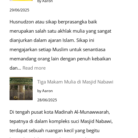
by Aaron
Kiamat
29/06/2025
Husnudzon atau sikap berprasangka baik
merupakan salah satu akhlak mulia yang sangat
dianjurkan dalam ajaran Islam. Sikap ini
mengajarkan setiap Muslim untuk senantiasa
memandang orang lain dengan penuh kebaikan
:
dan…
Read more
Pentingnya
Tiga Makam Mulia di Masjid Nabawi
Husnudzon
by Aaron
dalam
28/06/2025
Kehidupan
Di tengah pusat kota Madinah Al-Munawwarah,
Sehari-
tepatnya di dalam kompleks suci Masjid Nabawi,
hari
terdapat sebuah ruangan kecil yang begitu