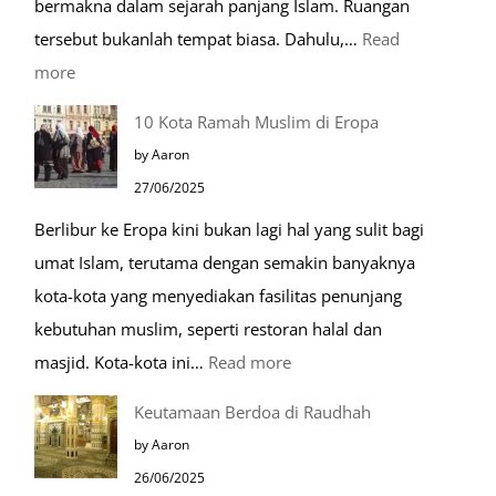
bermakna dalam sejarah panjang Islam. Ruangan
tersebut bukanlah tempat biasa. Dahulu,…
Read
:
more
Tiga
10 Kota Ramah Muslim di Eropa
Makam
by Aaron
Mulia
27/06/2025
di
Berlibur ke Eropa kini bukan lagi hal yang sulit bagi
Masjid
umat Islam, terutama dengan semakin banyaknya
Nabawi
kota-kota yang menyediakan fasilitas penunjang
kebutuhan muslim, seperti restoran halal dan
:
masjid. Kota-kota ini…
Read more
10
Keutamaan Berdoa di Raudhah
Kota
by Aaron
Ramah
26/06/2025
Muslim