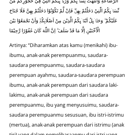
الرَّضَاعَةِ وَاُمَّهٰتُ نِسَاۤىِٕكُمْ وَرَبَاۤىِٕبُكُمُ الّٰتِيْ فِيْ حُجُوْرِكُمْ مِّنْ
نِّسَاۤىِٕكُمُ الّٰتِيْ دَخَلْتُمْ بِهِنَّۖ فَاِنْ لَّمْ تَكُوْنُوْا دَخَلْتُمْ بِهِنَّ فَلَا جُنَاحَ
عَلَيْكُمْ ۖ وَحَلَاۤىِٕلُ اَبْنَاۤىِٕكُمُ الَّذِيْنَ مِنْ اَصْلَابِكُمْۙ وَاَنْ تَجْمَعُوْا بَيْنَ
الْاُخْتَيْنِ اِلَّا مَا قَدْ سَلَفَ ۗ اِنَّ اللّٰهَ كَانَ غَفُوْرًا رَّحِيْمًا
Artinya: “Diharamkan atas kamu (menikahi) ibu-
ibumu, anak-anak perempuanmu, saudara-
saudara perempuanmu, saudara-saudara
perempuan ayahmu, saudara-saudara perempuan
ibumu, anak-anak perempuan dari saudara laki-
lakimu, anak-anak perempuan dari saudara
perempuanmu, ibu yang menyusuimu, saudara-
saudara perempuanmu sesusuan, ibu istri-istrimu
(mertua), anak-anak perempuan dari istrimu (anak
tiri) yang dalam pemeliharaanmu dari istri yang