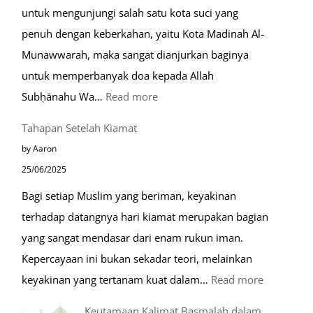
untuk mengunjungi salah satu kota suci yang
Eropa
penuh dengan keberkahan, yaitu Kota Madinah Al-
Munawwarah, maka sangat dianjurkan baginya
untuk memperbanyak doa kepada Allah
:
Subḥānahu Wa…
Read more
Keutamaan
Tahapan Setelah Kiamat
Berdoa
by Aaron
di
25/06/2025
Raudhah
Bagi setiap Muslim yang beriman, keyakinan
terhadap datangnya hari kiamat merupakan bagian
yang sangat mendasar dari enam rukun iman.
Kepercayaan ini bukan sekadar teori, melainkan
:
keyakinan yang tertanam kuat dalam…
Read more
Tahapan
Keutamaan Kalimat Basmalah dalam