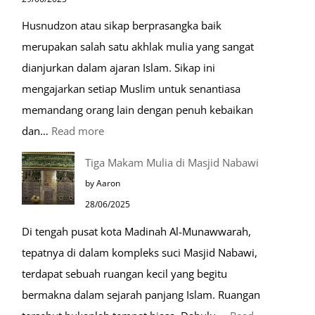
Husnudzon atau sikap berprasangka baik
merupakan salah satu akhlak mulia yang sangat
dianjurkan dalam ajaran Islam. Sikap ini
mengajarkan setiap Muslim untuk senantiasa
memandang orang lain dengan penuh kebaikan
:
dan…
Read more
Pentingnya
Tiga Makam Mulia di Masjid Nabawi
Husnudzon
by Aaron
dalam
28/06/2025
Kehidupan
Di tengah pusat kota Madinah Al-Munawwarah,
Sehari-
tepatnya di dalam kompleks suci Masjid Nabawi,
hari
terdapat sebuah ruangan kecil yang begitu
bermakna dalam sejarah panjang Islam. Ruangan