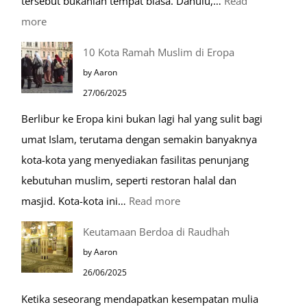
tersebut bukanlah tempat biasa. Dahulu,…
Read
:
more
Tiga
10 Kota Ramah Muslim di Eropa
Makam
by Aaron
Mulia
27/06/2025
di
Berlibur ke Eropa kini bukan lagi hal yang sulit bagi
Masjid
umat Islam, terutama dengan semakin banyaknya
Nabawi
kota-kota yang menyediakan fasilitas penunjang
kebutuhan muslim, seperti restoran halal dan
:
masjid. Kota-kota ini…
Read more
10
Keutamaan Berdoa di Raudhah
Kota
by Aaron
Ramah
26/06/2025
Muslim
Ketika seseorang mendapatkan kesempatan mulia
di