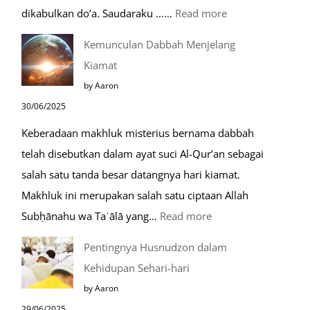
:
dikabulkan do’a. Saudaraku ……
Read more
Do’a
Kemunculan Dabbah Menjelang
Saat
Kiamat
Safar,
by Aaron
Do’a
30/06/2025
yang
Keberadaan makhluk misterius bernama dabbah
Mustajab
telah disebutkan dalam ayat suci Al-Qur’an sebagai
salah satu tanda besar datangnya hari kiamat.
Makhluk ini merupakan salah satu ciptaan Allah
:
Subḥānahu wa Taʿālā yang…
Read more
Kemunculan
Pentingnya Husnudzon dalam
Dabbah
Kehidupan Sehari-hari
Menjelang
by Aaron
Kiamat
29/06/2025