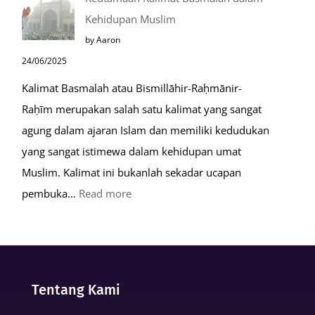
Setelah
Kehidupan Muslim
Kiamat
by Aaron
24/06/2025
Kalimat Basmalah atau Bismillāhir-Raḥmānir-
Raḥīm merupakan salah satu kalimat yang sangat
agung dalam ajaran Islam dan memiliki kedudukan
yang sangat istimewa dalam kehidupan umat
Muslim. Kalimat ini bukanlah sekadar ucapan
:
pembuka…
Read more
Keutamaan
Kalimat
Basmalah
dalam
Tentang Kami
Kehidupan