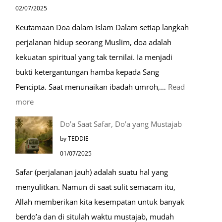
Nabawi
02/07/2025
Mulia:
Keutamaan Doa dalam Islam Dalam setiap langkah
Paket
perjalanan hidup seorang Muslim, doa adalah
Umroh
kekuatan spiritual yang tak ternilai. Ia menjadi
Dengan
bukti ketergantungan hamba kepada Sang
Kereta
Pencipta. Saat menunaikan ibadah umroh,…
Read
Cepat
:
more
Tempat-
Do’a Saat Safar, Do’a yang Mustajab
Tempat
by TEDDIE
Mustajab
01/07/2025
untuk
Safar (perjalanan jauh) adalah suatu hal yang
Berdoa
menyulitkan. Namun di saat sulit semacam itu,
Saat
Allah memberikan kita kesempatan untuk banyak
Umroh
berdo’a dan di situlah waktu mustajab, mudah