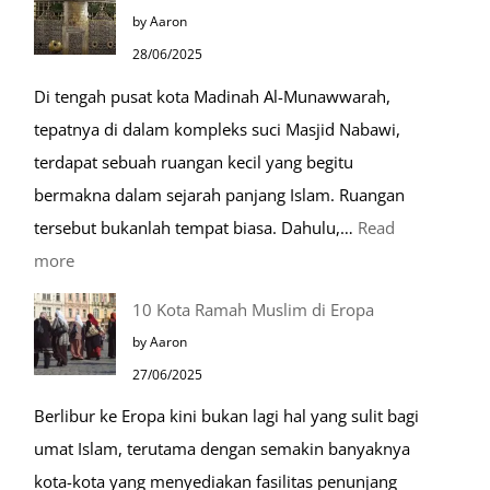
Husnudzon
by Aaron
dalam
28/06/2025
Kehidupan
Di tengah pusat kota Madinah Al-Munawwarah,
Sehari-
tepatnya di dalam kompleks suci Masjid Nabawi,
hari
terdapat sebuah ruangan kecil yang begitu
bermakna dalam sejarah panjang Islam. Ruangan
tersebut bukanlah tempat biasa. Dahulu,…
Read
:
more
Tiga
10 Kota Ramah Muslim di Eropa
Makam
by Aaron
Mulia
27/06/2025
di
Berlibur ke Eropa kini bukan lagi hal yang sulit bagi
Masjid
umat Islam, terutama dengan semakin banyaknya
Nabawi
kota-kota yang menyediakan fasilitas penunjang