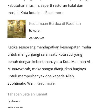
kebutuhan muslim, seperti restoran halal dan
:
masjid. Kota-kota ini…
Read more
10
Keutamaan Berdoa di Raudhah
Kota
by Aaron
Ramah
26/06/2025
Muslim
Ketika seseorang mendapatkan kesempatan mulia
di
untuk mengunjungi salah satu kota suci yang
Eropa
penuh dengan keberkahan, yaitu Kota Madinah Al-
Munawwarah, maka sangat dianjurkan baginya
untuk memperbanyak doa kepada Allah
:
Subḥānahu Wa…
Read more
Keutamaan
Tahapan Setelah Kiamat
Berdoa
by Aaron
di