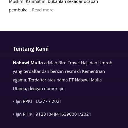
Muslim. Kalimat ini bukanlah sekadar ucapan
:
pembuka…
Read more
Keutamaan
Kalimat
Basmalah
dalam
Tentang Kami
Kehidupan
Muslim
Nabawi Mulia
adalah Biro Travel Haji dan Umroh
yang terdaftar dan berizin resmi di Kementrian
agama. Terdaftar atas nama PT Nabawi Mulia
Utama, dengan nomor ijin
• Ijin PPIU : U.277 / 2021
• Ijin PIHK :
91201048416390001
/2021