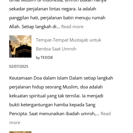
sekadar perjalanan lintas negara. Ia adalah
panggilan hati, perjalanan batin menuju rumah
:
Allah. Setiap langkah di…
Read more
Mengenal
Tempat-Tempat Mustajab untuk
Lebih
Berdoa Saat Umroh
Mengenal
by TEDDIE
Nabawi
02/07/2025
Mulia:
Keutamaan Doa dalam Islam Dalam setiap langkah
Paket
perjalanan hidup seorang Muslim, doa adalah
Umroh
kekuatan spiritual yang tak ternilai. Ia menjadi
Dengan
bukti ketergantungan hamba kepada Sang
Kereta
Pencipta. Saat menunaikan ibadah umroh,…
Read
Cepat
:
more
Tempat-