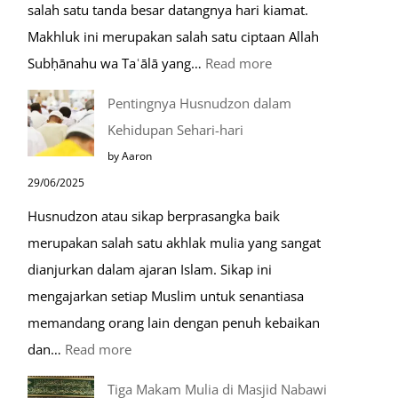
salah satu tanda besar datangnya hari kiamat.
Makhluk ini merupakan salah satu ciptaan Allah
:
Subḥānahu wa Taʿālā yang…
Read more
Kemunculan
Pentingnya Husnudzon dalam
Dabbah
Kehidupan Sehari-hari
Menjelang
by Aaron
Kiamat
29/06/2025
Husnudzon atau sikap berprasangka baik
merupakan salah satu akhlak mulia yang sangat
dianjurkan dalam ajaran Islam. Sikap ini
mengajarkan setiap Muslim untuk senantiasa
memandang orang lain dengan penuh kebaikan
:
dan…
Read more
Pentingnya
Tiga Makam Mulia di Masjid Nabawi