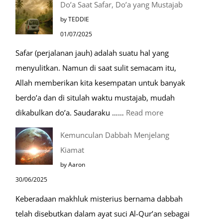
Do’a Saat Safar, Do’a yang Mustajab
Tempat
by TEDDIE
Mustajab
01/07/2025
untuk
Safar (perjalanan jauh) adalah suatu hal yang
Berdoa
menyulitkan. Namun di saat sulit semacam itu,
Saat
Allah memberikan kita kesempatan untuk banyak
Umroh
berdo’a dan di situlah waktu mustajab, mudah
:
dikabulkan do’a. Saudaraku ……
Read more
Do’a
Kemunculan Dabbah Menjelang
Saat
Kiamat
Safar,
by Aaron
Do’a
30/06/2025
yang
Keberadaan makhluk misterius bernama dabbah
Mustajab
telah disebutkan dalam ayat suci Al-Qur’an sebagai