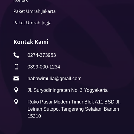
Paket Umrah Jakarta
Paket Umrah Jogja
Kontak Kami

0274-373953

0899-000-1234

nabawimulia@gmail.com

Jl. Suryodiningratan No. 3 Yogyakarta

Ruko Pasar Modern Timur Blok A11 BSD Jl.
Letnan Sutopo, Tangerang Selatan, Banten
15310