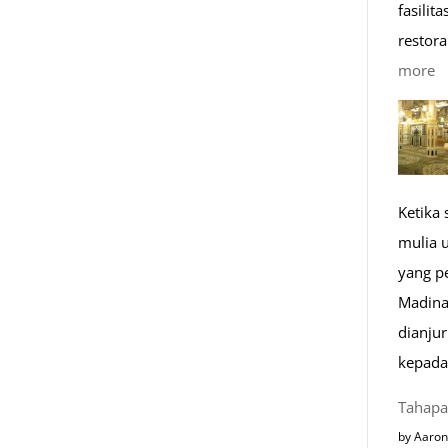
fasilit
restora
:
more
1
K
R
M
Ketika
di
mulia 
E
yang p
Madina
dianju
kepada
Tahapa
by Aaron