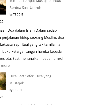
Tempat-Tempat Mustajab untuk
Lebih
Berdoa Saat Umroh
Mengenal
by TEDDIE
Nabawi
025
Mulia:
aan Doa dalam Islam Dalam setiap
Paket
h perjalanan hidup seorang Muslim, doa
Umroh
kekuatan spiritual yang tak ternilai. Ia
Dengan
i bukti ketergantungan hamba kepada
Kereta
encipta. Saat menunaikan ibadah umroh,
Cepat
:
 more
Tempat-
Do’a Saat Safar, Do’a yang
Tempat
Mustajab
Mustajab
by TEDDIE
untuk
025
Berdoa