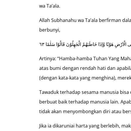
wa Ta’ala.
Allah Subhanahu wa Ta’ala berfirman dal
berbunyi,
 الْاَرْضِ هَوْنًا وَّاِذَا خَاطَبَهُمُ الْجٰهِلُوْنَ قَالُوْا سَلٰمًا ٦٣
Artinya: “Hamba-hamba Tuhan Yang Maha 
atas bumi dengan rendah hati dan apab
(dengan kata-kata yang menghina), mere
Tawaduk terhadap sesama manusia bisa d
berbuat baik terhadap manusia lain. Apab
tidak akan menyombongkan diri atau bersi
Jika ia dikaruniai harta yang berlebih, m