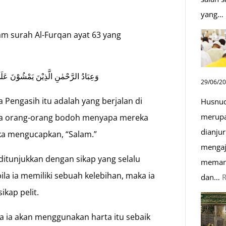
yang…
am surah Al-Furqan ayat 63 yang
وَعِبَادُ الرَّحْمٰنِ الَّذِيْنَ يَمْشُوْنَ عَلَى
29/06/2
Pengasih itu adalah yang berjalan di
Husnud
merupa
ila orang-orang bodoh menyapa mereka
dianjur
ka mengucapkan, “Salam.”
mengaj
itunjukkan dengan sikap yang selalu
memand
ila ia memiliki sebuah kelebihan, maka ia
dan…
kap pelit.
aka ia akan menggunakan harta itu sebaik