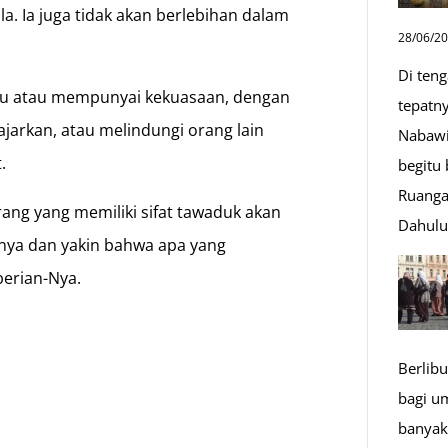
a. Ia juga tidak akan berlebihan dalam
28/06/2
Di ten
ilmu atau mempunyai kekuasaan, dengan
tepatn
arkan, atau melindungi orang lain
Nabawi
.
begitu
Ruanga
ang yang memiliki sifat tawaduk akan
Dahul
nya dan yakin bahwa apa yang
erian-Nya.
n
Berlibu
bagi u
banyak