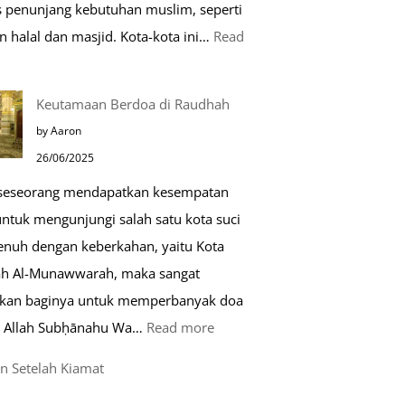
as penunjang kebutuhan muslim, seperti
n halal dan masjid. Kota-kota ini…
Read
0
Keutamaan Berdoa di Raudhah
ota
by Aaron
amah
26/06/2025
uslim
 seseorang mendapatkan kesempatan
untuk mengunjungi salah satu kota suci
ropa
enuh dengan keberkahan, yaitu Kota
h Al-Munawwarah, maka sangat
rkan baginya untuk memperbanyak doa
:
 Allah Subḥānahu Wa…
Read more
Keutamaan
n Setelah Kiamat
Berdoa