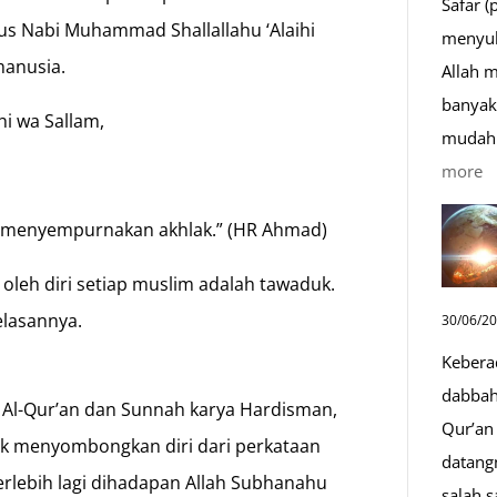
Safar (
us Nabi Muhammad Shallallahu ‘Alaihi
menyul
manusia.
Allah 
banyak 
hi wa Sallam,
mudah 
:
more
D
k menyempurnakan akhlak.” (HR Ahmad)
S
Sa
ki oleh diri setiap muslim adalah tawaduk.
D
elasannya.
30/06/2
y
Kebera
M
dabbah 
 Al-Qur’an dan Sunnah karya Hardisman,
Qur’an 
idak menyombongkan diri dari perkataan
datang
erlebih lagi dihadapan Allah Subhanahu
salah s