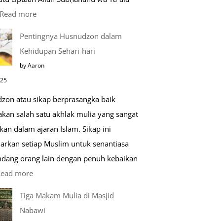
:
Read more
Kemunculan
Pentingnya Husnudzon dalam
Dabbah
Kehidupan Sehari-hari
Menjelang
by Aaron
Kiamat
025
zon atau sikap berprasangka baik
kan salah satu akhlak mulia yang sangat
kan dalam ajaran Islam. Sikap ini
arkan setiap Muslim untuk senantiasa
ang orang lain dengan penuh kebaikan
:
Read more
Pentingnya
Tiga Makam Mulia di Masjid
Husnudzon
Nabawi
dalam