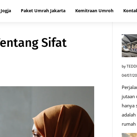
Jogja
Paket Umrah Jakarta
Kemitraan Umroh
Konta
entang Sifat
by TEDD
04/07/2
Perjala
jutaan
hanya s
adalah 
rumah 