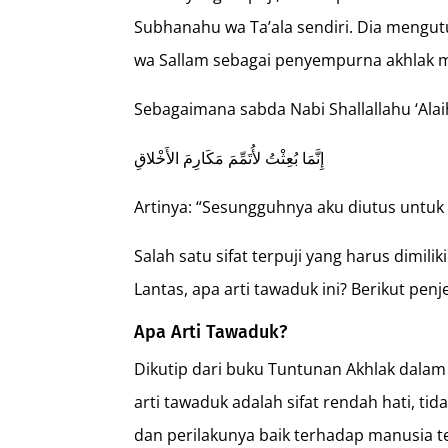
Subhanahu wa Ta’ala sendiri. Dia mengut
wa Sallam sebagai penyempurna akhlak 
Sebagaimana sabda Nabi Shallallahu ‘Alai
إِنَّمَا بُعِثْتُ لأُتَمِّمَ مَكَارِمَ الأَخْلاقِ
Artinya: “Sesungguhnya aku diutus untu
Salah satu sifat terpuji yang harus dimili
Lantas, apa arti tawaduk ini? Berikut penj
Apa Arti Tawaduk?
Dikutip dari buku Tuntunan Akhlak dalam
arti tawaduk adalah sifat rendah hati, t
dan perilakunya baik terhadap manusia t