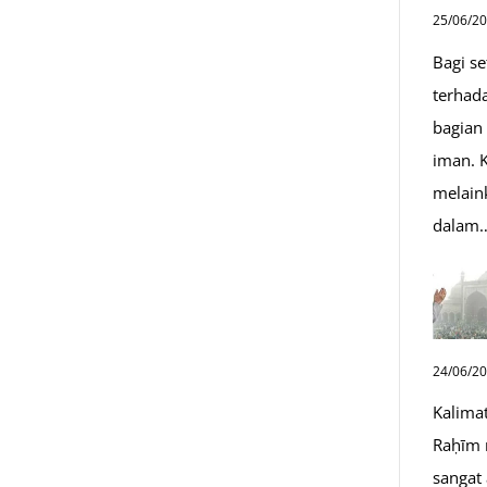
25/06/2
Bagi s
terhad
bagian
iman. K
melain
dalam
24/06/2
Kalima
Raḥīm 
sangat