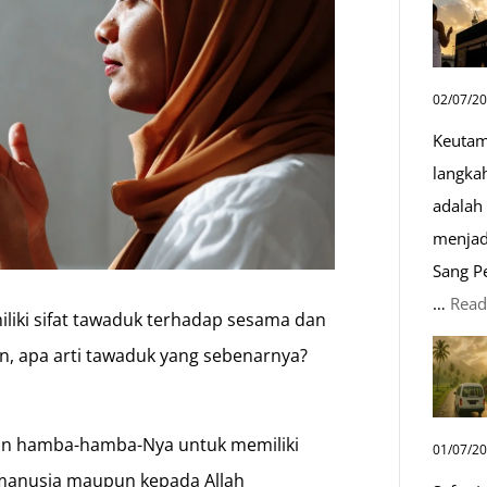
02/07/2
Keutam
langka
adalah 
menjad
Sang P
…
Read
iki sifat tawaduk terhadap sesama dan
n, apa arti tawaduk yang sebenarnya?
an hamba-hamba-Nya untuk memiliki
01/07/2
a manusia maupun kepada Allah