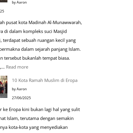
by Aaron
Kehidupan
025
Sehari-
gah pusat kota Madinah Al-Munawwarah,
hari
ya di dalam kompleks suci Masjid
, terdapat sebuah ruangan kecil yang
 bermakna dalam sejarah panjang Islam.
n tersebut bukanlah tempat biasa.
:
u,…
Read more
Tiga
10 Kota Ramah Muslim di Eropa
Makam
by Aaron
Mulia
27/06/2025
di
r ke Eropa kini bukan lagi hal yang sulit
Masjid
mat Islam, terutama dengan semakin
Nabawi
nya kota-kota yang menyediakan