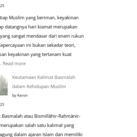
di
025
Raudhah
etiap Muslim yang beriman, keyakinan
ap datangnya hari kiamat merupakan
 yang sangat mendasar dari enam rukun
epercayaan ini bukan sekadar teori,
kan keyakinan yang tertanam kuat
:
…
Read more
Tahapan
Keutamaan Kalimat Basmalah
Setelah
dalam Kehidupan Muslim
Kiamat
by Aaron
025
t Basmalah atau Bismillāhir-Raḥmānir-
merupakan salah satu kalimat yang
 agung dalam ajaran Islam dan memiliki