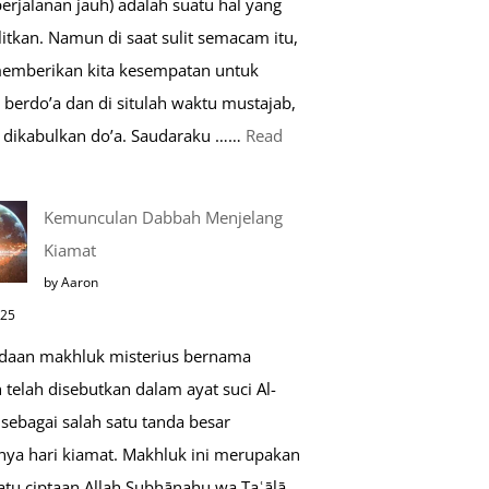
perjalanan jauh) adalah suatu hal yang
Saat
itkan. Namun di saat sulit semacam itu,
Umroh
memberikan kita kesempatan untuk
berdo’a dan di situlah waktu mustajab,
dikabulkan do’a. Saudaraku ……
Read
o’a
Kemunculan Dabbah Menjelang
aat
Kiamat
far,
by Aaron
o’a
025
ang
daan makhluk misterius bernama
ustajab
telah disebutkan dalam ayat suci Al-
sebagai salah satu tanda besar
nya hari kiamat. Makhluk ini merupakan
atu ciptaan Allah Subḥānahu wa Taʿālā