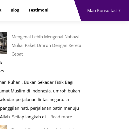
k
Blog
Testimoni
Mau Konsultasi ?
Mengenal Lebih Mengenal Nabawi
Mulia: Paket Umroh Dengan Kereta
Cepat
IE
025
nan Ruhani, Bukan Sekadar Fisik Bagi
 umat Muslim di Indonesia, umroh bukan
ekadar perjalanan lintas negara. Ia
panggilan hati, perjalanan batin menuju
:
Allah. Setiap langkah di…
Read more
Mengenal