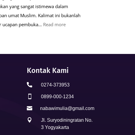
kan yang sangat istimewa dalam
pan umat Muslim. Kalimat ini bukanlah
:
ar ucapan pembuka…
Read more
Keutamaan
Kalimat
Basmalah
dalam
Kehidupan
Kontak Kami
Muslim

0274-373953

0899-000-1234

nabawimulia@gmail.com

Jl. Suryodiningratan No.
3 Yogyakarta