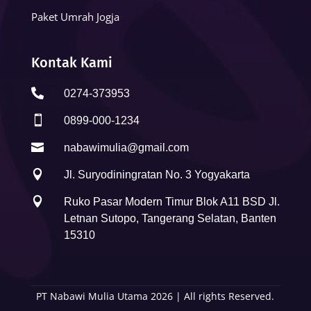
Paket Umrah Jogja
Kontak Kami

0274-373953

0899-000-1234

nabawimulia@gmail.com

Jl. Suryodiningratan No. 3 Yogyakarta

Ruko Pasar Modern Timur Blok A11 BSD Jl.
Letnan Sutopo, Tangerang Selatan, Banten
15310
PT Nabawi Mulia Utama 2026 | All rights Reserved.