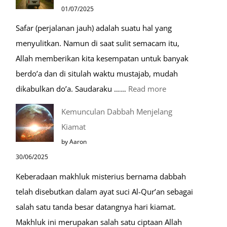
Mustajab
01/07/2025
untuk
Safar (perjalanan jauh) adalah suatu hal yang
Berdoa
menyulitkan. Namun di saat sulit semacam itu,
Saat
Allah memberikan kita kesempatan untuk banyak
Umroh
berdo’a dan di situlah waktu mustajab, mudah
:
dikabulkan do’a. Saudaraku ……
Read more
Do’a
Kemunculan Dabbah Menjelang
Saat
Kiamat
Safar,
by Aaron
Do’a
30/06/2025
yang
Keberadaan makhluk misterius bernama dabbah
Mustajab
telah disebutkan dalam ayat suci Al-Qur’an sebagai
salah satu tanda besar datangnya hari kiamat.
Makhluk ini merupakan salah satu ciptaan Allah