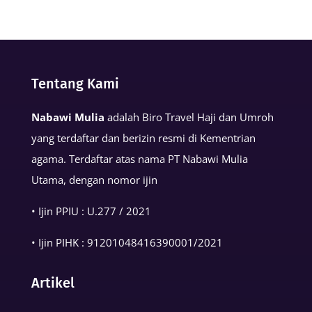
Keutamaan
Kalimat
Basmalah
dalam
Tentang Kami
Kehidupan
Muslim
Nabawi Mulia
adalah Biro Travel Haji dan Umroh
yang terdaftar dan berizin resmi di Kementrian
agama. Terdaftar atas nama PT Nabawi Mulia
Utama, dengan nomor ijin
• Ijin PPIU : U.277 / 2021
• Ijin PIHK :
91201048416390001
/2021
Artikel