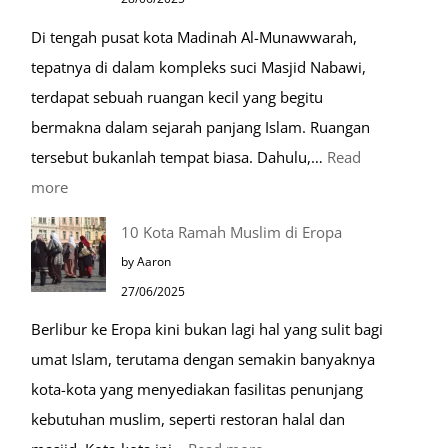
Kehidupan
Di tengah pusat kota Madinah Al-Munawwarah,
Sehari-
tepatnya di dalam kompleks suci Masjid Nabawi,
hari
terdapat sebuah ruangan kecil yang begitu
bermakna dalam sejarah panjang Islam. Ruangan
tersebut bukanlah tempat biasa. Dahulu,…
Read
:
more
Tiga
10 Kota Ramah Muslim di Eropa
Makam
by Aaron
Mulia
27/06/2025
di
Berlibur ke Eropa kini bukan lagi hal yang sulit bagi
Masjid
umat Islam, terutama dengan semakin banyaknya
Nabawi
kota-kota yang menyediakan fasilitas penunjang
kebutuhan muslim, seperti restoran halal dan