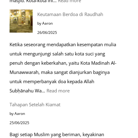
:
masjid. Kota-kota ini…
Read more
10
Keutamaan Berdoa di Raudhah
Kota
by Aaron
Ramah
26/06/2025
Muslim
Ketika seseorang mendapatkan kesempatan mulia
di
untuk mengunjungi salah satu kota suci yang
Eropa
penuh dengan keberkahan, yaitu Kota Madinah Al-
Munawwarah, maka sangat dianjurkan baginya
untuk memperbanyak doa kepada Allah
:
Subḥānahu Wa…
Read more
Keutamaan
Tahapan Setelah Kiamat
Berdoa
by Aaron
di
25/06/2025
Raudhah
Bagi setiap Muslim yang beriman, keyakinan