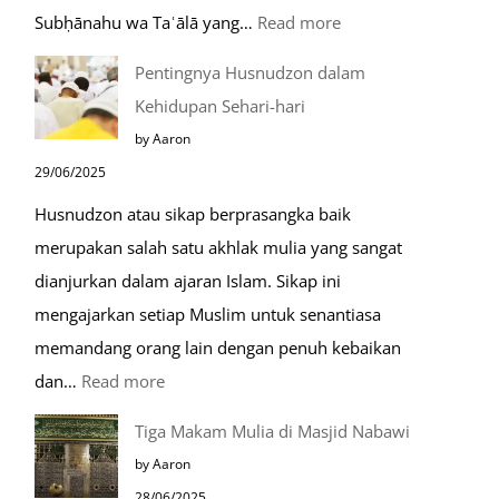
:
Subḥānahu wa Taʿālā yang…
Read more
Kemunculan
Pentingnya Husnudzon dalam
Dabbah
Kehidupan Sehari-hari
Menjelang
by Aaron
Kiamat
29/06/2025
Husnudzon atau sikap berprasangka baik
merupakan salah satu akhlak mulia yang sangat
dianjurkan dalam ajaran Islam. Sikap ini
mengajarkan setiap Muslim untuk senantiasa
memandang orang lain dengan penuh kebaikan
:
dan…
Read more
Pentingnya
Tiga Makam Mulia di Masjid Nabawi
Husnudzon
by Aaron
dalam
28/06/2025