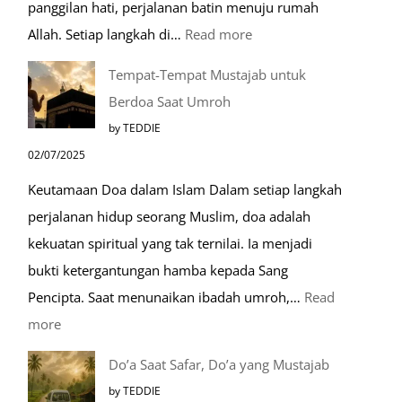
panggilan hati, perjalanan batin menuju rumah
:
Allah. Setiap langkah di…
Read more
Mengenal
Tempat-Tempat Mustajab untuk
Lebih
Berdoa Saat Umroh
Mengenal
by TEDDIE
Nabawi
02/07/2025
Mulia:
Keutamaan Doa dalam Islam Dalam setiap langkah
Paket
perjalanan hidup seorang Muslim, doa adalah
Umroh
kekuatan spiritual yang tak ternilai. Ia menjadi
Dengan
bukti ketergantungan hamba kepada Sang
Kereta
Pencipta. Saat menunaikan ibadah umroh,…
Read
Cepat
:
more
Tempat-
Do’a Saat Safar, Do’a yang Mustajab
Tempat
by TEDDIE