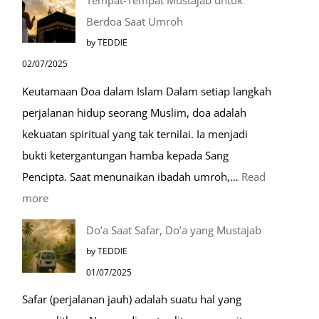
Tempat-Tempat Mustajab untuk
Lebih
Berdoa Saat Umroh
Mengenal
by TEDDIE
Nabawi
02/07/2025
Mulia:
Keutamaan Doa dalam Islam Dalam setiap langkah
Paket
perjalanan hidup seorang Muslim, doa adalah
Umroh
kekuatan spiritual yang tak ternilai. Ia menjadi
Dengan
bukti ketergantungan hamba kepada Sang
Kereta
Pencipta. Saat menunaikan ibadah umroh,…
Read
Cepat
:
more
Tempat-
Do’a Saat Safar, Do’a yang Mustajab
Tempat
by TEDDIE
Mustajab
01/07/2025
untuk
Safar (perjalanan jauh) adalah suatu hal yang
Berdoa