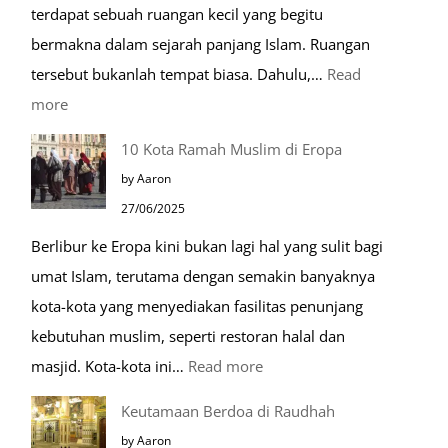
terdapat sebuah ruangan kecil yang begitu
bermakna dalam sejarah panjang Islam. Ruangan
tersebut bukanlah tempat biasa. Dahulu,…
Read
:
more
Tiga
10 Kota Ramah Muslim di Eropa
Makam
by Aaron
Mulia
27/06/2025
di
Berlibur ke Eropa kini bukan lagi hal yang sulit bagi
Masjid
umat Islam, terutama dengan semakin banyaknya
Nabawi
kota-kota yang menyediakan fasilitas penunjang
kebutuhan muslim, seperti restoran halal dan
:
masjid. Kota-kota ini…
Read more
10
Keutamaan Berdoa di Raudhah
Kota
by Aaron