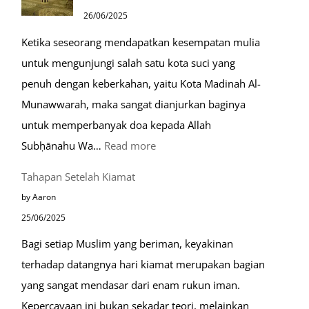
Ramah
26/06/2025
Muslim
Ketika seseorang mendapatkan kesempatan mulia
di
untuk mengunjungi salah satu kota suci yang
Eropa
penuh dengan keberkahan, yaitu Kota Madinah Al-
Munawwarah, maka sangat dianjurkan baginya
untuk memperbanyak doa kepada Allah
:
Subḥānahu Wa…
Read more
Keutamaan
Tahapan Setelah Kiamat
Berdoa
by Aaron
di
25/06/2025
Raudhah
Bagi setiap Muslim yang beriman, keyakinan
terhadap datangnya hari kiamat merupakan bagian
yang sangat mendasar dari enam rukun iman.
Kepercayaan ini bukan sekadar teori, melainkan