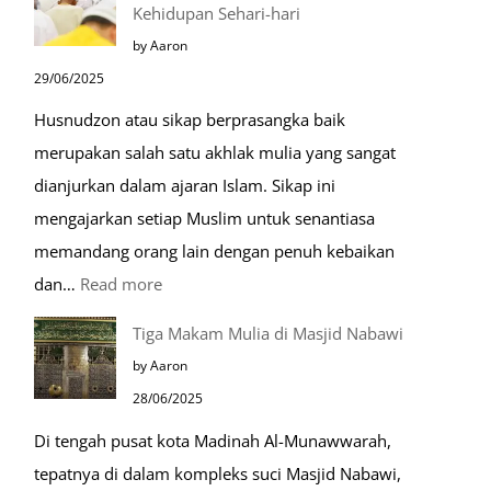
Kehidupan Sehari-hari
Menjelang
by Aaron
Kiamat
29/06/2025
Husnudzon atau sikap berprasangka baik
merupakan salah satu akhlak mulia yang sangat
dianjurkan dalam ajaran Islam. Sikap ini
mengajarkan setiap Muslim untuk senantiasa
memandang orang lain dengan penuh kebaikan
:
dan…
Read more
Pentingnya
Tiga Makam Mulia di Masjid Nabawi
Husnudzon
by Aaron
dalam
28/06/2025
Kehidupan
Di tengah pusat kota Madinah Al-Munawwarah,
Sehari-
tepatnya di dalam kompleks suci Masjid Nabawi,
hari