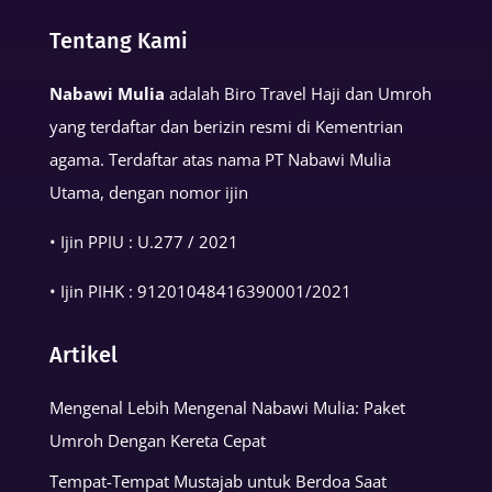
dalam
Tentang Kami
Kehidupan
Muslim
Nabawi Mulia
adalah Biro Travel Haji dan Umroh
yang terdaftar dan berizin resmi di Kementrian
agama. Terdaftar atas nama PT Nabawi Mulia
Utama, dengan nomor ijin
• Ijin PPIU : U.277 / 2021
• Ijin PIHK :
91201048416390001
/2021
Artikel
Mengenal Lebih Mengenal Nabawi Mulia: Paket
Umroh Dengan Kereta Cepat
Tempat-Tempat Mustajab untuk Berdoa Saat