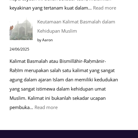
:
keyakinan yang tertanam kuat dalam…
Read more
Tahapan
Keutamaan Kalimat Basmalah dalam
Setelah
Kehidupan Muslim
Kiamat
by Aaron
24/06/2025
Kalimat Basmalah atau Bismillāhir-Raḥmānir-
Raḥīm merupakan salah satu kalimat yang sangat
agung dalam ajaran Islam dan memiliki kedudukan
yang sangat istimewa dalam kehidupan umat
Muslim. Kalimat ini bukanlah sekadar ucapan
:
pembuka…
Read more
Keutamaan
Kalimat
Basmalah