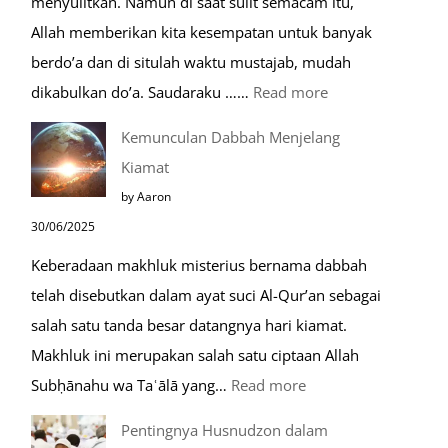
menyulitkan. Namun di saat sulit semacam itu,
Saat
Allah memberikan kita kesempatan untuk banyak
Umroh
berdo’a dan di situlah waktu mustajab, mudah
:
dikabulkan do’a. Saudaraku ……
Read more
Do’a
Kemunculan Dabbah Menjelang
Saat
Kiamat
Safar,
by Aaron
Do’a
30/06/2025
yang
Keberadaan makhluk misterius bernama dabbah
Mustajab
telah disebutkan dalam ayat suci Al-Qur’an sebagai
salah satu tanda besar datangnya hari kiamat.
Makhluk ini merupakan salah satu ciptaan Allah
:
Subḥānahu wa Taʿālā yang…
Read more
Kemunculan
Pentingnya Husnudzon dalam
Dabbah