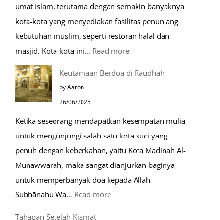
umat Islam, terutama dengan semakin banyaknya
Nabawi
kota-kota yang menyediakan fasilitas penunjang
kebutuhan muslim, seperti restoran halal dan
:
masjid. Kota-kota ini…
Read more
10
Keutamaan Berdoa di Raudhah
Kota
by Aaron
Ramah
26/06/2025
Muslim
Ketika seseorang mendapatkan kesempatan mulia
di
untuk mengunjungi salah satu kota suci yang
Eropa
penuh dengan keberkahan, yaitu Kota Madinah Al-
Munawwarah, maka sangat dianjurkan baginya
untuk memperbanyak doa kepada Allah
:
Subḥānahu Wa…
Read more
Keutamaan
Tahapan Setelah Kiamat