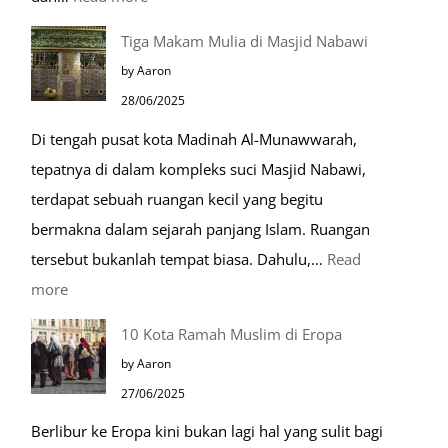
Pentingnya
Tiga Makam Mulia di Masjid Nabawi
Husnudzon
by Aaron
dalam
28/06/2025
Kehidupan
Di tengah pusat kota Madinah Al-Munawwarah,
Sehari-
tepatnya di dalam kompleks suci Masjid Nabawi,
hari
terdapat sebuah ruangan kecil yang begitu
bermakna dalam sejarah panjang Islam. Ruangan
tersebut bukanlah tempat biasa. Dahulu,…
Read
:
more
Tiga
10 Kota Ramah Muslim di Eropa
Makam
by Aaron
Mulia
27/06/2025
di
Berlibur ke Eropa kini bukan lagi hal yang sulit bagi
Masjid