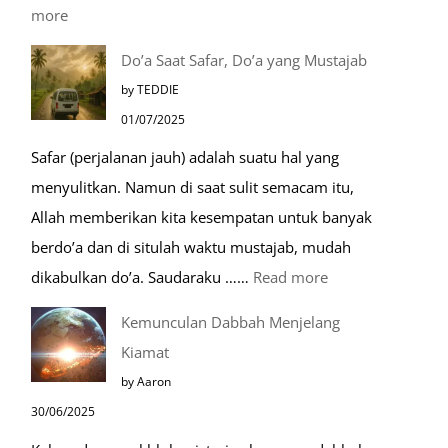
:
more
Tempat-
Do’a Saat Safar, Do’a yang Mustajab
Tempat
by TEDDIE
Mustajab
01/07/2025
untuk
Safar (perjalanan jauh) adalah suatu hal yang
Berdoa
menyulitkan. Namun di saat sulit semacam itu,
Saat
Allah memberikan kita kesempatan untuk banyak
Umroh
berdo’a dan di situlah waktu mustajab, mudah
:
dikabulkan do’a. Saudaraku ……
Read more
Do’a
Kemunculan Dabbah Menjelang
Saat
Kiamat
Safar,
by Aaron
Do’a
30/06/2025
yang