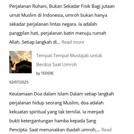
Perjalanan Ruhani, Bukan Sekadar Fisik Bagi jutaan
umat Muslim di Indonesia, umroh bukan hanya
sekadar perjalanan lintas negara. Ia adalah
panggilan hati, perjalanan batin menuju rumah
:
Allah. Setiap langkah di…
Read more
Mengenal
Tempat-Tempat Mustajab untuk
Lebih
Berdoa Saat Umroh
Mengenal
by TEDDIE
Nabawi
02/07/2025
Mulia:
Keutamaan Doa dalam Islam Dalam setiap langkah
Paket
perjalanan hidup seorang Muslim, doa adalah
Umroh
kekuatan spiritual yang tak ternilai. Ia menjadi
Dengan
bukti ketergantungan hamba kepada Sang
Kereta
Pencipta. Saat menunaikan ibadah umroh,…
Read
Cepat