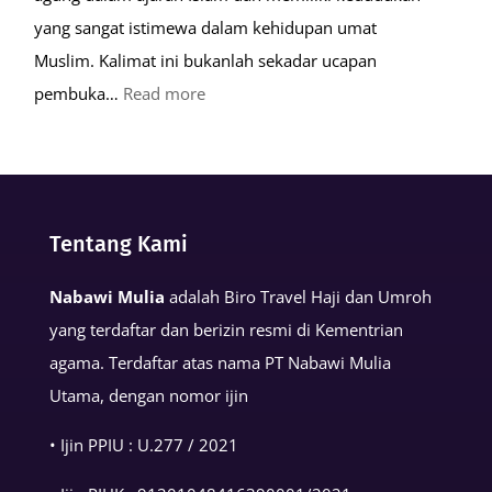
yang sangat istimewa dalam kehidupan umat
Muslim. Kalimat ini bukanlah sekadar ucapan
:
pembuka…
Read more
Keutamaan
Kalimat
Basmalah
dalam
Tentang Kami
Kehidupan
Muslim
Nabawi Mulia
adalah Biro Travel Haji dan Umroh
yang terdaftar dan berizin resmi di Kementrian
agama. Terdaftar atas nama PT Nabawi Mulia
Utama, dengan nomor ijin
• Ijin PPIU : U.277 / 2021