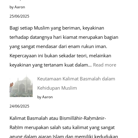
Berdoa
by Aaron
di
25/06/2025
Raudhah
Bagi setiap Muslim yang beriman, keyakinan
terhadap datangnya hari kiamat merupakan bagian
yang sangat mendasar dari enam rukun iman.
Kepercayaan ini bukan sekadar teori, melainkan
:
keyakinan yang tertanam kuat dalam…
Read more
Tahapan
Keutamaan Kalimat Basmalah dalam
Setelah
Kehidupan Muslim
Kiamat
by Aaron
24/06/2025
Kalimat Basmalah atau Bismillāhir-Raḥmānir-
Raḥīm merupakan salah satu kalimat yang sangat
agung dalam ajaran Islam dan memiliki kedudukan