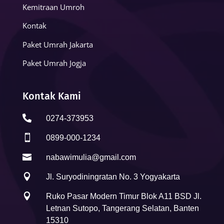
Kemitraan Umroh
Kontak
Paket Umrah Jakarta
Paket Umrah Jogja
Kontak Kami

0274-373953

0899-000-1234

nabawimulia@gmail.com

Jl. Suryodiningratan No. 3 Yogyakarta

Ruko Pasar Modern Timur Blok A11 BSD Jl.
Letnan Sutopo, Tangerang Selatan, Banten
15310