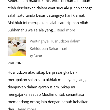
Keberadaan makhluk misterius bernama dabbah
Mustajab
telah disebutkan dalam ayat suci Al-Qur’an sebagai
salah satu tanda besar datangnya hari kiamat.
Makhluk ini merupakan salah satu ciptaan Allah
:
Subḥānahu wa Taʿālā yang…
Read more
Kemunculan
Pentingnya Husnudzon dalam
Dabbah
Kehidupan Sehari-hari
Menjelang
by Aaron
Kiamat
29/06/2025
Husnudzon atau sikap berprasangka baik
merupakan salah satu akhlak mulia yang sangat
dianjurkan dalam ajaran Islam. Sikap ini
mengajarkan setiap Muslim untuk senantiasa
memandang orang lain dengan penuh kebaikan
:
dan…
Read more