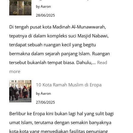
Husnudzon
by Aaron
dalam
28/06/2025
Kehidupan
Di tengah pusat kota Madinah Al-Munawwarah,
Sehari-
tepatnya di dalam kompleks suci Masjid Nabawi,
hari
terdapat sebuah ruangan kecil yang begitu
bermakna dalam sejarah panjang Islam. Ruangan
tersebut bukanlah tempat biasa. Dahulu,…
Read
:
more
Tiga
10 Kota Ramah Muslim di Eropa
Makam
by Aaron
Mulia
27/06/2025
di
Berlibur ke Eropa kini bukan lagi hal yang sulit bagi
Masjid
umat Islam, terutama dengan semakin banyaknya
Nabawi
kota-kota yang menyediakan fasilitas penunjang