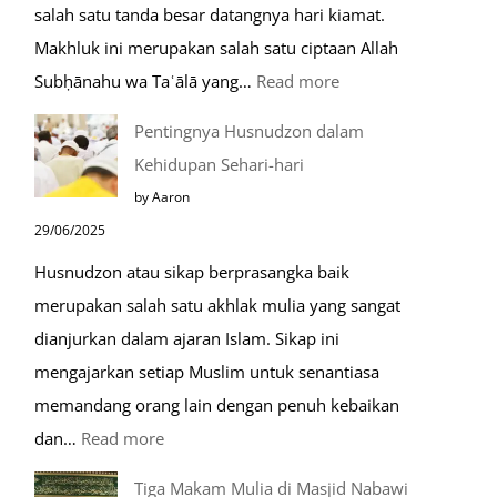
salah satu tanda besar datangnya hari kiamat.
Makhluk ini merupakan salah satu ciptaan Allah
:
Subḥānahu wa Taʿālā yang…
Read more
Kemunculan
Pentingnya Husnudzon dalam
Dabbah
Kehidupan Sehari-hari
Menjelang
by Aaron
Kiamat
29/06/2025
Husnudzon atau sikap berprasangka baik
merupakan salah satu akhlak mulia yang sangat
dianjurkan dalam ajaran Islam. Sikap ini
mengajarkan setiap Muslim untuk senantiasa
memandang orang lain dengan penuh kebaikan
:
dan…
Read more
Pentingnya
Tiga Makam Mulia di Masjid Nabawi