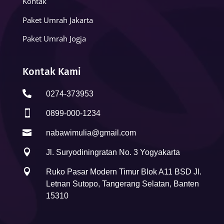
Kontak
Paket Umrah Jakarta
Paket Umrah Jogja
Kontak Kami

0274-373953

0899-000-1234

nabawimulia@gmail.com

Jl. Suryodiningratan No. 3 Yogyakarta

Ruko Pasar Modern Timur Blok A11 BSD Jl.
Letnan Sutopo, Tangerang Selatan, Banten
15310