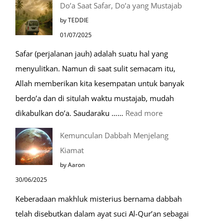
Do’a Saat Safar, Do’a yang Mustajab
Tempat
by TEDDIE
Mustajab
01/07/2025
untuk
Safar (perjalanan jauh) adalah suatu hal yang
Berdoa
menyulitkan. Namun di saat sulit semacam itu,
Saat
Allah memberikan kita kesempatan untuk banyak
Umroh
berdo’a dan di situlah waktu mustajab, mudah
:
dikabulkan do’a. Saudaraku ……
Read more
Do’a
Kemunculan Dabbah Menjelang
Saat
Kiamat
Safar,
by Aaron
Do’a
30/06/2025
yang
Keberadaan makhluk misterius bernama dabbah
Mustajab
telah disebutkan dalam ayat suci Al-Qur’an sebagai