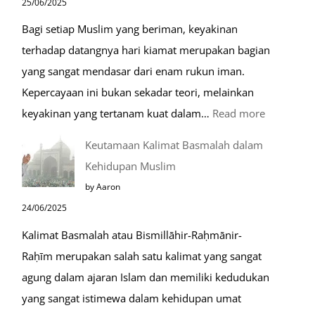
25/06/2025
Raudhah
Bagi setiap Muslim yang beriman, keyakinan
terhadap datangnya hari kiamat merupakan bagian
yang sangat mendasar dari enam rukun iman.
Kepercayaan ini bukan sekadar teori, melainkan
:
keyakinan yang tertanam kuat dalam…
Read more
Tahapan
Keutamaan Kalimat Basmalah dalam
Setelah
Kehidupan Muslim
Kiamat
by Aaron
24/06/2025
Kalimat Basmalah atau Bismillāhir-Raḥmānir-
Raḥīm merupakan salah satu kalimat yang sangat
agung dalam ajaran Islam dan memiliki kedudukan
yang sangat istimewa dalam kehidupan umat