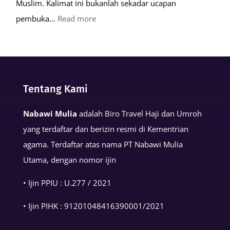
Muslim. Kalimat ini bukanlah sekadar ucapan
:
pembuka…
Read more
Keutamaan
Kalimat
Basmalah
dalam
Tentang Kami
Kehidupan
Muslim
Nabawi Mulia
adalah Biro Travel Haji dan Umroh
yang terdaftar dan berizin resmi di Kementrian
agama. Terdaftar atas nama PT Nabawi Mulia
Utama, dengan nomor ijin
• Ijin PPIU : U.277 / 2021
• Ijin PIHK :
91201048416390001
/2021