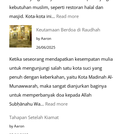
kebutuhan muslim, seperti restoran halal dan
:
masjid. Kota-kota ini…
Read more
10
Keutamaan Berdoa di Raudhah
Kota
by Aaron
Ramah
26/06/2025
Muslim
Ketika seseorang mendapatkan kesempatan mulia
di
untuk mengunjungi salah satu kota suci yang
Eropa
penuh dengan keberkahan, yaitu Kota Madinah Al-
Munawwarah, maka sangat dianjurkan baginya
untuk memperbanyak doa kepada Allah
:
Subḥānahu Wa…
Read more
Keutamaan
Tahapan Setelah Kiamat
Berdoa
by Aaron
di