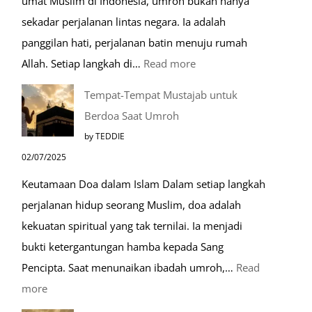
umat Muslim di Indonesia, umroh bukan hanya
sekadar perjalanan lintas negara. Ia adalah
panggilan hati, perjalanan batin menuju rumah
:
Allah. Setiap langkah di…
Read more
Mengenal
Tempat-Tempat Mustajab untuk
Lebih
Berdoa Saat Umroh
Mengenal
by TEDDIE
Nabawi
02/07/2025
Mulia:
Keutamaan Doa dalam Islam Dalam setiap langkah
Paket
perjalanan hidup seorang Muslim, doa adalah
Umroh
kekuatan spiritual yang tak ternilai. Ia menjadi
Dengan
bukti ketergantungan hamba kepada Sang
Kereta
Pencipta. Saat menunaikan ibadah umroh,…
Read
Cepat
:
more
Tempat-