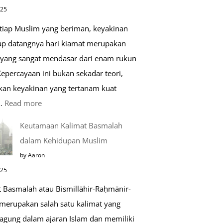
di
025
Raudhah
etiap Muslim yang beriman, keyakinan
ap datangnya hari kiamat merupakan
 yang sangat mendasar dari enam rukun
epercayaan ini bukan sekadar teori,
kan keyakinan yang tertanam kuat
:
…
Read more
Tahapan
Keutamaan Kalimat Basmalah
Setelah
dalam Kehidupan Muslim
Kiamat
by Aaron
025
t Basmalah atau Bismillāhir-Raḥmānir-
merupakan salah satu kalimat yang
 agung dalam ajaran Islam dan memiliki