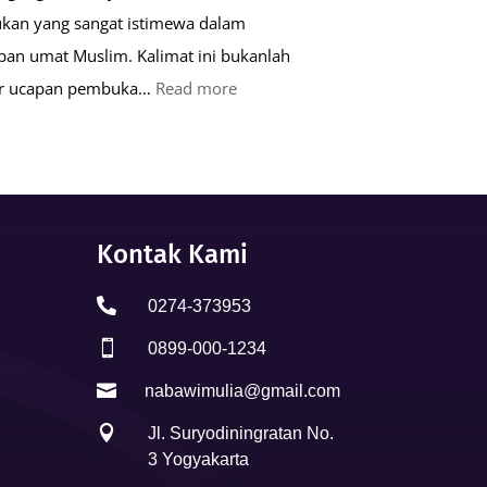
kan yang sangat istimewa dalam
pan umat Muslim. Kalimat ini bukanlah
:
ar ucapan pembuka…
Read more
Keutamaan
Kalimat
Basmalah
dalam
Kehidupan
Kontak Kami
Muslim

0274-373953

0899-000-1234

nabawimulia@gmail.com

Jl. Suryodiningratan No.
3 Yogyakarta