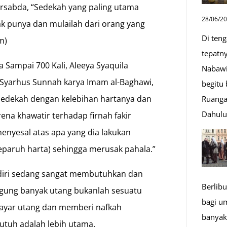
bersabda, “Sedekah yang paling utama
28/06/2
k punya dan mulailah dari orang yang
Di ten
m)
tepatn
 Sampai 700 Kali, Aleeya Syaquila
Nabawi
Syarhus Sunnah karya Imam al-Baghawi,
begitu
sedekah dengan kelebihan hartanya dan
Ruanga
Dahul
ena khawatir terhadap firnah fakir
menyesal atas apa yang dia lakukan
separuh harta) sehingga merusak pahala.”
diri sedang sangat membutuhkan dan
Berlibu
gung banyak utang bukanlah sesuatu
bagi u
bayar utang dan memberi nafkah
banyak
butuh adalah lebih utama.