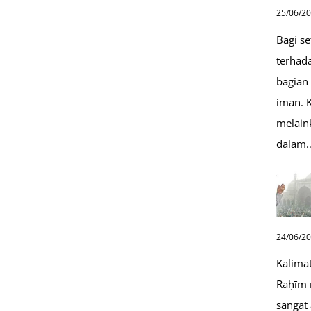
25/06/2
Bagi s
terhad
bagian
iman. K
melain
dalam
24/06/2
Kalima
Raḥīm 
sangat