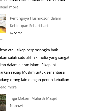
:
Read more
Kemunculan
Pentingnya Husnudzon dalam
Dabbah
Kehidupan Sehari-hari
Menjelang
by Aaron
Kiamat
025
zon atau sikap berprasangka baik
kan salah satu akhlak mulia yang sangat
kan dalam ajaran Islam. Sikap ini
arkan setiap Muslim untuk senantiasa
ang orang lain dengan penuh kebaikan
:
Read more
Pentingnya
Tiga Makam Mulia di Masjid
Husnudzon
Nabawi
dalam