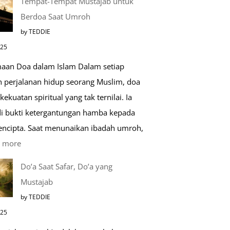
Tempat-Tempat Mustajab untuk
Lebih
Berdoa Saat Umroh
Mengenal
by TEDDIE
Nabawi
025
Mulia:
aan Doa dalam Islam Dalam setiap
Paket
h perjalanan hidup seorang Muslim, doa
Umroh
kekuatan spiritual yang tak ternilai. Ia
Dengan
i bukti ketergantungan hamba kepada
Kereta
encipta. Saat menunaikan ibadah umroh,
Cepat
:
 more
Tempat-
Do’a Saat Safar, Do’a yang
Tempat
Mustajab
Mustajab
by TEDDIE
untuk
025
Berdoa