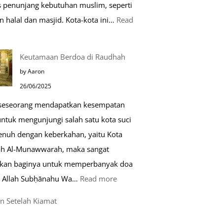
as penunjang kebutuhan muslim, seperti
n halal dan masjid. Kota-kota ini…
Read
0
Keutamaan Berdoa di Raudhah
ota
by Aaron
amah
26/06/2025
uslim
 seseorang mendapatkan kesempatan
untuk mengunjungi salah satu kota suci
ropa
enuh dengan keberkahan, yaitu Kota
h Al-Munawwarah, maka sangat
rkan baginya untuk memperbanyak doa
:
 Allah Subḥānahu Wa…
Read more
Keutamaan
n Setelah Kiamat
Berdoa