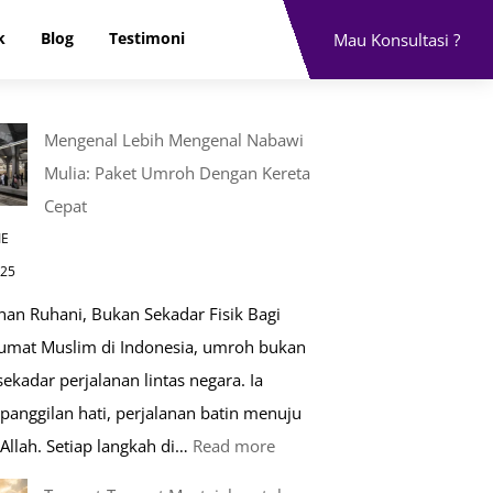
k
Blog
Testimoni
Mau Konsultasi ?
Mengenal Lebih Mengenal Nabawi
Mulia: Paket Umroh Dengan Kereta
Cepat
IE
025
nan Ruhani, Bukan Sekadar Fisik Bagi
 umat Muslim di Indonesia, umroh bukan
ekadar perjalanan lintas negara. Ia
panggilan hati, perjalanan batin menuju
:
Allah. Setiap langkah di…
Read more
Mengenal