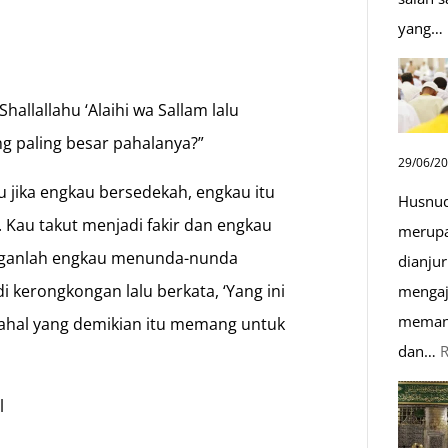
yang…
hallallahu ‘Alaihi wa Sallam lalu
ng paling besar pahalanya?”
29/06/2
u jika engkau bersedekah, engkau itu
Husnud
 Kau takut menjadi fakir dan engkau
merupa
anganlah engkau menunda-nunda
dianjur
 kerongkongan lalu berkata, ‘Yang ini
mengaj
memand
adahal yang demikian itu memang untuk
dan…
l