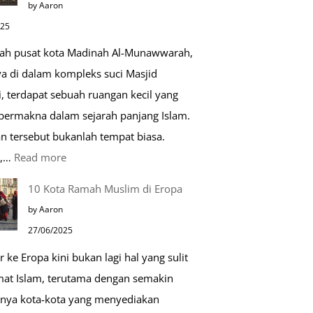
by Aaron
Kehidupan
025
Sehari-
gah pusat kota Madinah Al-Munawwarah,
hari
ya di dalam kompleks suci Masjid
, terdapat sebuah ruangan kecil yang
 bermakna dalam sejarah panjang Islam.
n tersebut bukanlah tempat biasa.
:
u,…
Read more
Tiga
10 Kota Ramah Muslim di Eropa
Makam
by Aaron
Mulia
27/06/2025
di
r ke Eropa kini bukan lagi hal yang sulit
Masjid
mat Islam, terutama dengan semakin
Nabawi
nya kota-kota yang menyediakan