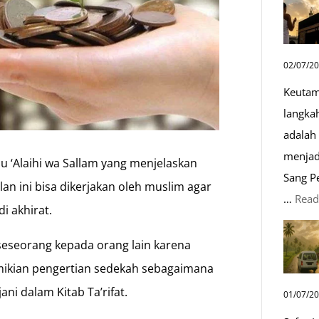
02/07/2
Keutam
langka
adalah 
menjad
hu ‘Alaihi wa Sallam yang menjelaskan
Sang P
an ini bisa dikerjakan oleh muslim agar
…
Read
i akhirat.
seseorang kepada orang lain karena
emikian pengertian sedekah sebagaimana
ani dalam Kitab Ta’rifat.
01/07/2