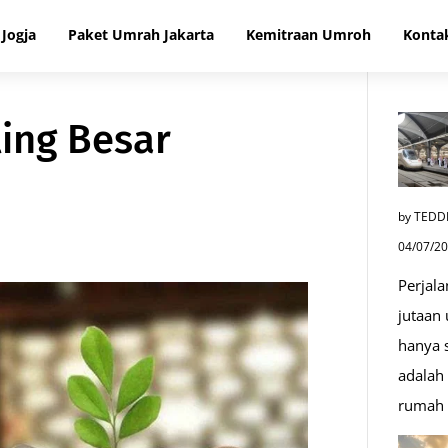
Jogja
Paket Umrah Jakarta
Kemitraan Umroh
Konta
ing Besar
by TEDD
04/07/2
Perjala
jutaan
hanya s
adalah 
rumah 