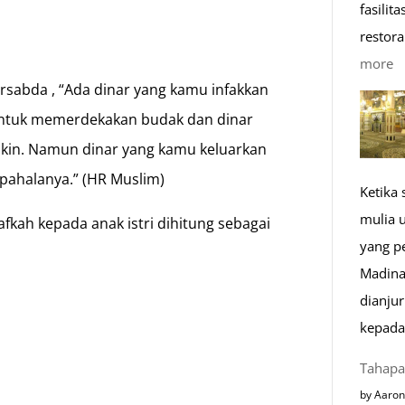
fasilit
restora
:
more
bersabda , “Ada dinar yang kamu infakkan
1
K
n untuk memerdekakan budak dan dinar
R
kin. Namun dinar yang kamu keluarkan
M
 pahalanya.” (HR Muslim)
Ketika
di
mulia 
fkah kepada anak istri dihitung sebagai
E
yang p
Madina
n
dianju
kepada
Tahapa
by Aaron