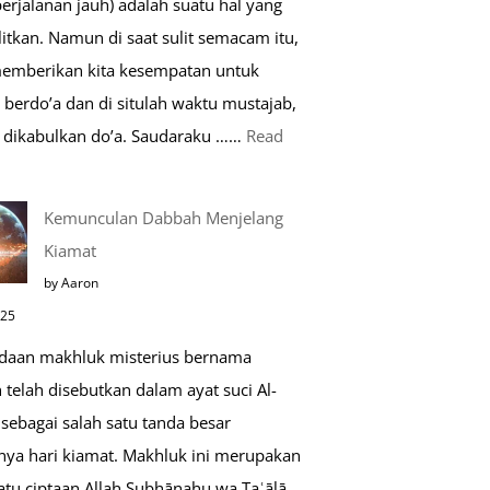
perjalanan jauh) adalah suatu hal yang
Saat
itkan. Namun di saat sulit semacam itu,
Umroh
memberikan kita kesempatan untuk
berdo’a dan di situlah waktu mustajab,
dikabulkan do’a. Saudaraku ……
Read
o’a
Kemunculan Dabbah Menjelang
aat
Kiamat
far,
by Aaron
o’a
025
ang
daan makhluk misterius bernama
ustajab
telah disebutkan dalam ayat suci Al-
sebagai salah satu tanda besar
nya hari kiamat. Makhluk ini merupakan
atu ciptaan Allah Subḥānahu wa Taʿālā