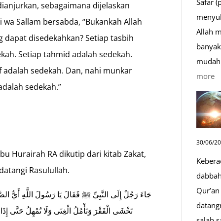
Safar (
anjurkan, sebagaimana dijelaskan
menyul
ihi wa Sallam bersabda, “Bukankah Allah
Allah 
g dapat disedekahkan? Setiap tasbih
banyak 
ekah. Setiap tahmid adalah sedekah.
mudah 
uf adalah sedekah. Dan, nahi munkar
:
more
adalah sedekah.”
D
S
Sa
D
30/06/2
y
u Hurairah RA dikutip dari kitab Zakat,
Kebera
M
datangi Rasulullah.
dabbah 
Qur’an 
جَاءَ رَجُلٌ إِلَى النَّبِيِّ ﷺ فَقَالَ يَا رَسُولَ اللَّهِ أَيُّ الصّ
datang
تَخْشَى الْفَقْرَ وَتَأْمُلُ الْغِنَى وَلَا تُمْهِلُ حَتَّى إِذَا 
salah s