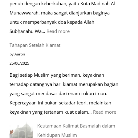
penuh dengan keberkahan, yaitu Kota Madinah Al-
Munawwarah, maka sangat dianjurkan baginya
untuk memperbanyak doa kepada Allah
:
Subḥānahu Wa…
Read more
Keutamaan
Tahapan Setelah Kiamat
Berdoa
by Aaron
di
25/06/2025
Raudhah
Bagi setiap Muslim yang beriman, keyakinan
terhadap datangnya hari kiamat merupakan bagian
yang sangat mendasar dari enam rukun iman.
Kepercayaan ini bukan sekadar teori, melainkan
:
keyakinan yang tertanam kuat dalam…
Read more
Tahapan
Keutamaan Kalimat Basmalah dalam
Setelah
Kehidupan Muslim