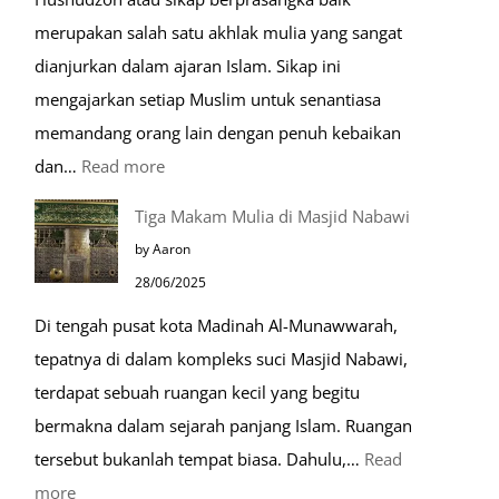
merupakan salah satu akhlak mulia yang sangat
dianjurkan dalam ajaran Islam. Sikap ini
mengajarkan setiap Muslim untuk senantiasa
memandang orang lain dengan penuh kebaikan
:
dan…
Read more
Pentingnya
Tiga Makam Mulia di Masjid Nabawi
Husnudzon
by Aaron
dalam
28/06/2025
Kehidupan
Di tengah pusat kota Madinah Al-Munawwarah,
Sehari-
tepatnya di dalam kompleks suci Masjid Nabawi,
hari
terdapat sebuah ruangan kecil yang begitu
bermakna dalam sejarah panjang Islam. Ruangan
tersebut bukanlah tempat biasa. Dahulu,…
Read
:
more