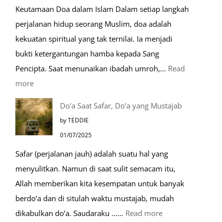
Keutamaan Doa dalam Islam Dalam setiap langkah
Paket
perjalanan hidup seorang Muslim, doa adalah
Umroh
kekuatan spiritual yang tak ternilai. Ia menjadi
Dengan
bukti ketergantungan hamba kepada Sang
Kereta
Pencipta. Saat menunaikan ibadah umroh,…
Read
Cepat
:
more
Tempat-
Do’a Saat Safar, Do’a yang Mustajab
Tempat
by TEDDIE
Mustajab
01/07/2025
untuk
Safar (perjalanan jauh) adalah suatu hal yang
Berdoa
menyulitkan. Namun di saat sulit semacam itu,
Saat
Allah memberikan kita kesempatan untuk banyak
Umroh
berdo’a dan di situlah waktu mustajab, mudah
:
dikabulkan do’a. Saudaraku ……
Read more