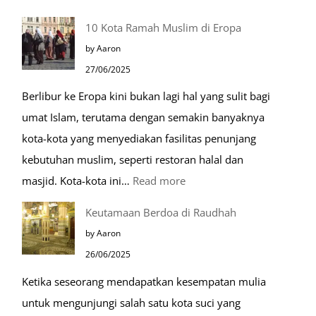
Tiga
10 Kota Ramah Muslim di Eropa
Makam
by Aaron
Mulia
27/06/2025
di
Berlibur ke Eropa kini bukan lagi hal yang sulit bagi
Masjid
umat Islam, terutama dengan semakin banyaknya
Nabawi
kota-kota yang menyediakan fasilitas penunjang
kebutuhan muslim, seperti restoran halal dan
:
masjid. Kota-kota ini…
Read more
10
Keutamaan Berdoa di Raudhah
Kota
by Aaron
Ramah
26/06/2025
Muslim
Ketika seseorang mendapatkan kesempatan mulia
di
untuk mengunjungi salah satu kota suci yang
Eropa