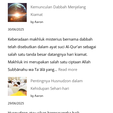
Do’a
Kemunculan Dabbah Menjelang
Saat
Kiamat
Safar,
by Aaron
Do’a
30/06/2025
yang
Keberadaan makhluk misterius bernama dabbah
Mustajab
telah disebutkan dalam ayat suci Al-Qur’an sebagai
salah satu tanda besar datangnya hari kiamat.
Makhluk ini merupakan salah satu ciptaan Allah
:
Subḥānahu wa Taʿālā yang…
Read more
Kemunculan
Pentingnya Husnudzon dalam
Dabbah
Kehidupan Sehari-hari
Menjelang
by Aaron
Kiamat
29/06/2025
Husnudzon atau sikap berprasangka baik