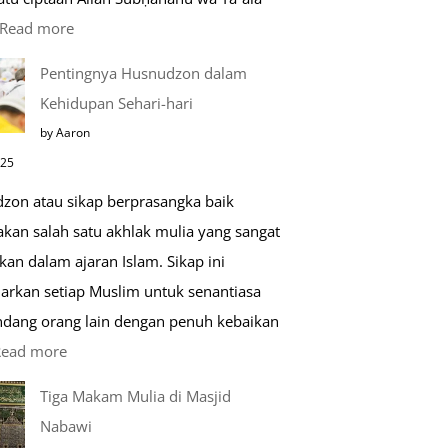
:
Read more
Kemunculan
Pentingnya Husnudzon dalam
Dabbah
Kehidupan Sehari-hari
Menjelang
by Aaron
Kiamat
025
zon atau sikap berprasangka baik
kan salah satu akhlak mulia yang sangat
kan dalam ajaran Islam. Sikap ini
arkan setiap Muslim untuk senantiasa
ang orang lain dengan penuh kebaikan
:
Read more
Pentingnya
Tiga Makam Mulia di Masjid
Husnudzon
Nabawi
dalam