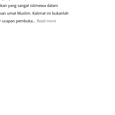
kan yang sangat istimewa dalam
pan umat Muslim. Kalimat ini bukanlah
:
ar ucapan pembuka…
Read more
Keutamaan
Kalimat
Basmalah
dalam
Kehidupan
Muslim