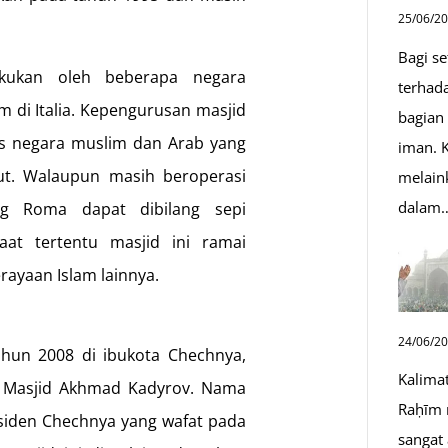
25/06/2
Bagi s
akukan oleh beberapa negara
terhad
 di Italia. Kepengurusan masjid
bagian
tas negara muslim dan Arab yang
iman. K
ut. Walaupun masih beroperasi
melain
dalam
ng Roma dapat dibilang sepi
aat tertentu masjid ini ramai
erayaan Islam lainnya.
24/06/2
ahun 2008 di ibukota Chechnya,
Kalima
n Masjid Akhmad Kadyrov. Nama
Raḥīm 
esiden Chechnya yang wafat pada
sangat