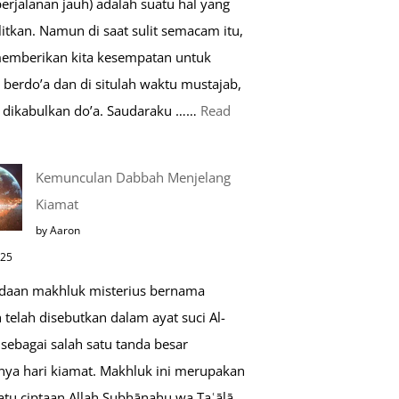
perjalanan jauh) adalah suatu hal yang
Saat
itkan. Namun di saat sulit semacam itu,
Umroh
memberikan kita kesempatan untuk
berdo’a dan di situlah waktu mustajab,
dikabulkan do’a. Saudaraku ……
Read
o’a
Kemunculan Dabbah Menjelang
aat
Kiamat
far,
by Aaron
o’a
025
ang
daan makhluk misterius bernama
ustajab
telah disebutkan dalam ayat suci Al-
sebagai salah satu tanda besar
nya hari kiamat. Makhluk ini merupakan
atu ciptaan Allah Subḥānahu wa Taʿālā