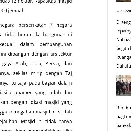
luas 12 hektar. Kapasitas masjid
000 jemaah.
28/06/2
Di ten
egara perserikatan 7 negara
tepatn
a tidak heran jika bangunan di
Nabawi
kecuali dalam pembangunan
begitu
 ini dibangun dengan arsitektur
Ruanga
gaya Arab, India, Persia, dan
Dahul
ya, sekilas mirip dengan Taj
anya itu saja, pada bagian dalam
ihiasi oranamen yang indah dan
akan dengan lokasi masjid yang
Berlibu
gga kemegahan masjid ini sudah
bagi u
kejauhan. Masjid ini tidak hanya
banyak