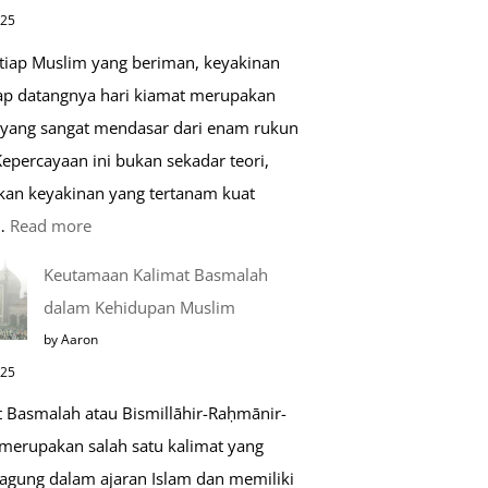
di
025
Raudhah
etiap Muslim yang beriman, keyakinan
ap datangnya hari kiamat merupakan
 yang sangat mendasar dari enam rukun
epercayaan ini bukan sekadar teori,
kan keyakinan yang tertanam kuat
:
…
Read more
Tahapan
Keutamaan Kalimat Basmalah
Setelah
dalam Kehidupan Muslim
Kiamat
by Aaron
025
t Basmalah atau Bismillāhir-Raḥmānir-
merupakan salah satu kalimat yang
 agung dalam ajaran Islam dan memiliki