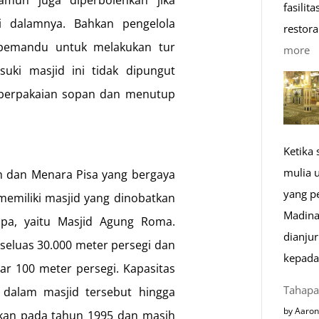
amun juga diperbolehkan jika
fasilit
i dalamnya. Bahkan pengelola
restora
 pemandu untuk melakukan tur
:
more
uki masjid ini tidak dipungut
1
K
 berpakaian sopan dan menutup
R
M
Ketika
di
mulia 
um dan Menara Pisa yang bergaya
E
yang p
 memiliki masjid yang dinobatkan
Madina
opa, yaitu Masjid Agung Roma.
dianju
 seluas 30.000 meter persegi dan
kepada
r 100 meter persegi. Kapasitas
Tahapa
dalam masjid tersebut hingga
by Aaron
mikan pada tahun 1995 dan masih