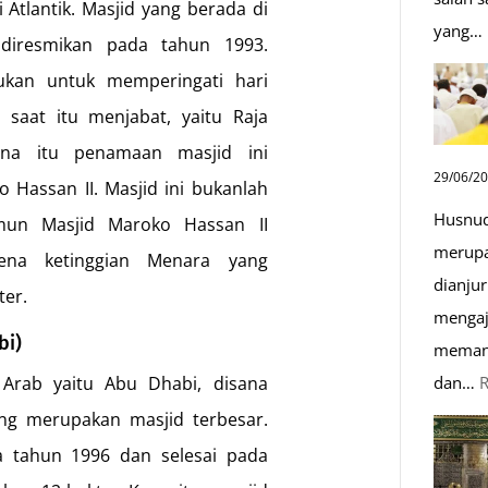
i Atlantik. Masjid yang berada di
yang…
 diresmikan pada tahun 1993.
ukan untuk memperingati hari
saat itu menjabat, yaitu Raja
ena itu penamaan masjid ini
29/06/2
Hassan II. Masjid ini bukanlah
Husnud
mun Masjid Maroko Hassan II
merupa
rena ketinggian Menara yang
dianjur
ter.
mengaj
bi)
memand
dan…
 Arab yaitu Abu Dhabi, disana
ang merupakan masjid terbesar.
a tahun 1996 dan selesai pada