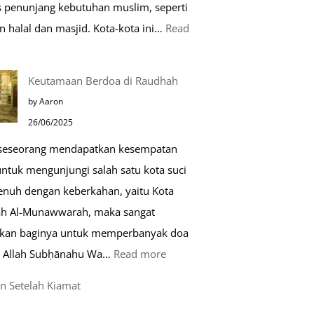
as penunjang kebutuhan muslim, seperti
n halal dan masjid. Kota-kota ini…
Read
0
Keutamaan Berdoa di Raudhah
ota
by Aaron
amah
26/06/2025
uslim
 seseorang mendapatkan kesempatan
untuk mengunjungi salah satu kota suci
ropa
enuh dengan keberkahan, yaitu Kota
h Al-Munawwarah, maka sangat
rkan baginya untuk memperbanyak doa
:
 Allah Subḥānahu Wa…
Read more
Keutamaan
n Setelah Kiamat
Berdoa