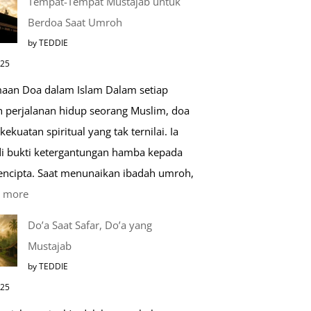
Tempat-Tempat Mustajab untuk
Lebih
Berdoa Saat Umroh
Mengenal
by TEDDIE
Nabawi
025
Mulia:
aan Doa dalam Islam Dalam setiap
Paket
h perjalanan hidup seorang Muslim, doa
Umroh
kekuatan spiritual yang tak ternilai. Ia
Dengan
i bukti ketergantungan hamba kepada
Kereta
encipta. Saat menunaikan ibadah umroh,
Cepat
:
 more
Tempat-
Do’a Saat Safar, Do’a yang
Tempat
Mustajab
Mustajab
by TEDDIE
untuk
025
Berdoa