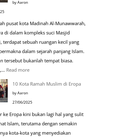
by Aaron
Kehidupan
025
Sehari-
gah pusat kota Madinah Al-Munawwarah,
hari
ya di dalam kompleks suci Masjid
, terdapat sebuah ruangan kecil yang
 bermakna dalam sejarah panjang Islam.
n tersebut bukanlah tempat biasa.
:
u,…
Read more
Tiga
10 Kota Ramah Muslim di Eropa
Makam
by Aaron
Mulia
27/06/2025
di
r ke Eropa kini bukan lagi hal yang sulit
Masjid
mat Islam, terutama dengan semakin
Nabawi
nya kota-kota yang menyediakan