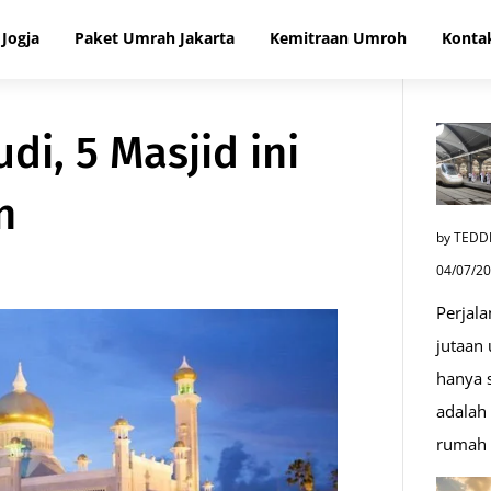
Jogja
Paket Umrah Jakarta
Kemitraan Umroh
Konta
di, 5 Masjid ini
n
by TEDD
04/07/2
Perjala
jutaan
hanya s
adalah 
rumah 