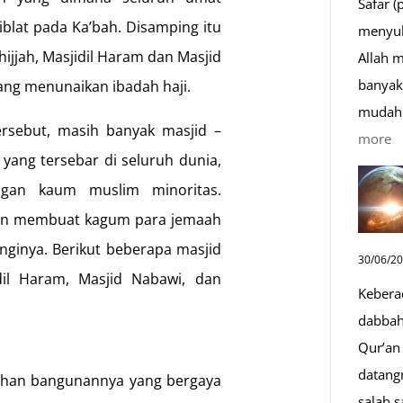
Safar (
blat pada Ka’bah. Disamping itu
menyul
ijjah, Masjidil Haram dan Masjid
Allah 
banyak 
ang menunaikan ibadah haji.
mudah 
tersebut, masih banyak masjid –
:
more
yang tersebar di seluruh dunia,
D
engan kaum muslim minoritas.
S
Sa
akan membuat kagum para jemaah
D
nginya. Berikut beberapa masjid
30/06/2
y
dil Haram, Masjid Nabawi, dan
Kebera
M
dabbah 
Qur’an 
datang
ndahan bangunannya yang bergaya
salah s