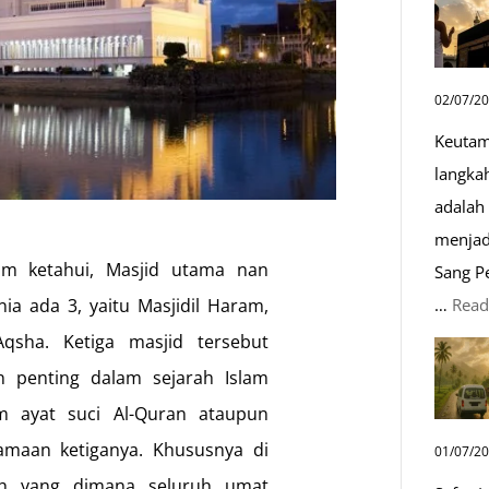
02/07/2
Keutam
langka
adalah 
menjad
im ketahui, Masjid utama nan
Sang P
…
Read
a ada 3, yaitu Masjidil Haram,
Aqsha. Ketiga masjid tersebut
n penting dalam sejarah Islam
m ayat suci Al-Quran ataupun
amaan ketiganya. Khususnya di
01/07/2
bah yang dimana seluruh umat