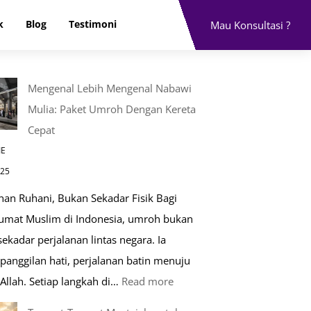
k
Blog
Testimoni
Mau Konsultasi ?
Mengenal Lebih Mengenal Nabawi
Mulia: Paket Umroh Dengan Kereta
Cepat
IE
025
nan Ruhani, Bukan Sekadar Fisik Bagi
 umat Muslim di Indonesia, umroh bukan
ekadar perjalanan lintas negara. Ia
panggilan hati, perjalanan batin menuju
:
Allah. Setiap langkah di…
Read more
Mengenal