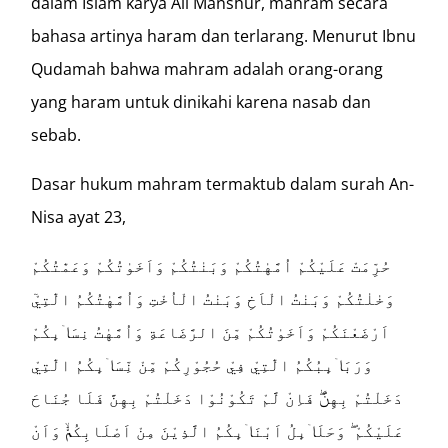
dalam Islam karya Ali Manshur, mahram secara
bahasa artinya haram dan terlarang. Menurut Ibnu
Qudamah bahwa mahram adalah orang-orang
yang haram untuk dinikahi karena nasab dan
sebab.
Dasar hukum mahram termaktub dalam surah An-
Nisa ayat 23,
حُرِّمَتْ عَلَيْكُمْ اُمَّهٰتُكُمْ وَبَنٰتُكُمْ وَاَخَوٰتُكُمْ وَعَمّٰتُكُمْ
وَخٰلٰتُكُمْ وَبَنٰتُ الْاَخِ وَبَنٰتُ الْاُخْتِ وَاُمَّهٰتُكُمُ الّٰتِيْٓ
اَرْضَعْنَكُمْ وَاَخَوٰتُكُمْ مِّنَ الرَّضَاعَةِ وَاُمَّهٰتُ نِسَاۤىِٕكُمْ
وَرَبَاۤىِٕبُكُمُ الّٰتِيْ فِيْ حُجُوْرِكُمْ مِّنْ نِّسَاۤىِٕكُمُ الّٰتِيْ
دَخَلْتُمْ بِهِنَّۖ فَاِنْ لَّمْ تَكُوْنُوْا دَخَلْتُمْ بِهِنَّ فَلَا جُنَاحَ
عَلَيْكُمْ ۖ وَحَلَاۤىِٕلُ اَبْنَاۤىِٕكُمُ الَّذِيْنَ مِنْ اَصْلَابِكُمْۙ وَاَنْ