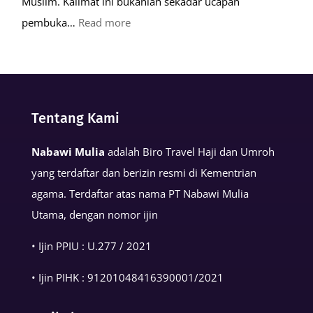
Muslim. Kalimat ini bukanlah sekadar ucapan
:
pembuka…
Read more
Keutamaan
Kalimat
Basmalah
dalam
Tentang Kami
Kehidupan
Muslim
Nabawi Mulia
adalah Biro Travel Haji dan Umroh
yang terdaftar dan berizin resmi di Kementrian
agama. Terdaftar atas nama PT Nabawi Mulia
Utama, dengan nomor ijin
• Ijin PPIU : U.277 / 2021
• Ijin PIHK :
91201048416390001
/2021