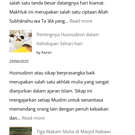
salah satu tanda besar datangnya hari kiamat.
Makhluk ini merupakan salah satu ciptaan Allah
:
Subḥānahu wa Taʿālā yang…
Read more
Kemunculan
Pentingnya Husnudzon dalam
Dabbah
Kehidupan Sehari-hari
Menjelang
by Aaron
Kiamat
29/06/2025
Husnudzon atau sikap berprasangka baik
merupakan salah satu akhlak mulia yang sangat
dianjurkan dalam ajaran Islam. Sikap ini
mengajarkan setiap Muslim untuk senantiasa
memandang orang lain dengan penuh kebaikan
:
dan…
Read more
Pentingnya
Tiga Makam Mulia di Masjid Nabawi