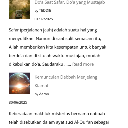
Do’a Saat Safar, Do’a yang Mustajab
Tempat
by TEDDIE
Mustajab
01/07/2025
untuk
Safar (perjalanan jauh) adalah suatu hal yang
Berdoa
menyulitkan. Namun di saat sulit semacam itu,
Saat
Allah memberikan kita kesempatan untuk banyak
Umroh
berdo’a dan di situlah waktu mustajab, mudah
:
dikabulkan do’a. Saudaraku ……
Read more
Do’a
Kemunculan Dabbah Menjelang
Saat
Kiamat
Safar,
by Aaron
Do’a
30/06/2025
yang
Keberadaan makhluk misterius bernama dabbah
Mustajab
telah disebutkan dalam ayat suci Al-Qur’an sebagai