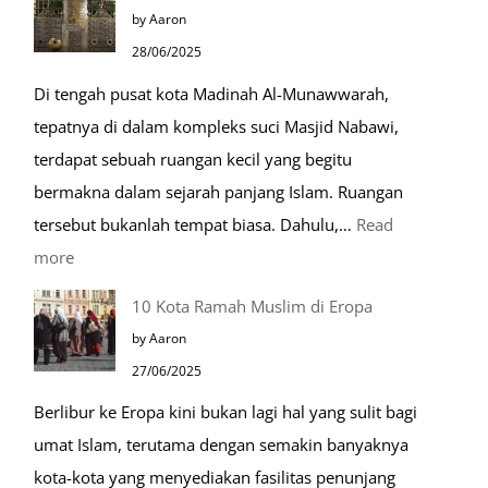
Husnudzon
by Aaron
dalam
28/06/2025
Kehidupan
Di tengah pusat kota Madinah Al-Munawwarah,
Sehari-
tepatnya di dalam kompleks suci Masjid Nabawi,
hari
terdapat sebuah ruangan kecil yang begitu
bermakna dalam sejarah panjang Islam. Ruangan
tersebut bukanlah tempat biasa. Dahulu,…
Read
:
more
Tiga
10 Kota Ramah Muslim di Eropa
Makam
by Aaron
Mulia
27/06/2025
di
Berlibur ke Eropa kini bukan lagi hal yang sulit bagi
Masjid
umat Islam, terutama dengan semakin banyaknya
Nabawi
kota-kota yang menyediakan fasilitas penunjang