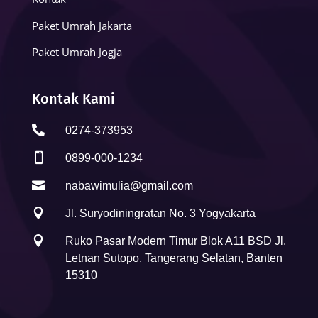
Paket Umrah Jakarta
Paket Umrah Jogja
Kontak Kami

0274-373953

0899-000-1234

nabawimulia@gmail.com

Jl. Suryodiningratan No. 3 Yogyakarta

Ruko Pasar Modern Timur Blok A11 BSD Jl.
Letnan Sutopo, Tangerang Selatan, Banten
15310