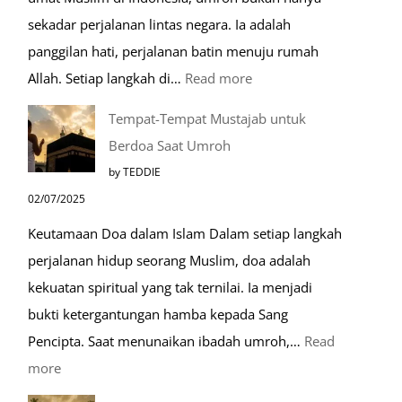
sekadar perjalanan lintas negara. Ia adalah
panggilan hati, perjalanan batin menuju rumah
:
Allah. Setiap langkah di…
Read more
Mengenal
Tempat-Tempat Mustajab untuk
Lebih
Berdoa Saat Umroh
Mengenal
by TEDDIE
Nabawi
02/07/2025
Mulia:
Keutamaan Doa dalam Islam Dalam setiap langkah
Paket
perjalanan hidup seorang Muslim, doa adalah
Umroh
kekuatan spiritual yang tak ternilai. Ia menjadi
Dengan
bukti ketergantungan hamba kepada Sang
Kereta
Pencipta. Saat menunaikan ibadah umroh,…
Read
Cepat
:
more
Tempat-