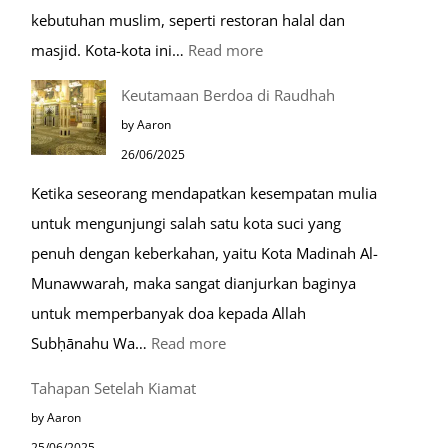
kebutuhan muslim, seperti restoran halal dan
:
masjid. Kota-kota ini…
Read more
10
Keutamaan Berdoa di Raudhah
Kota
by Aaron
Ramah
26/06/2025
Muslim
Ketika seseorang mendapatkan kesempatan mulia
di
untuk mengunjungi salah satu kota suci yang
Eropa
penuh dengan keberkahan, yaitu Kota Madinah Al-
Munawwarah, maka sangat dianjurkan baginya
untuk memperbanyak doa kepada Allah
:
Subḥānahu Wa…
Read more
Keutamaan
Tahapan Setelah Kiamat
Berdoa
by Aaron
di
25/06/2025