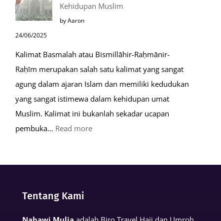
Kehidupan Muslim
Kiamat
by Aaron
24/06/2025
Kalimat Basmalah atau Bismillāhir-Raḥmānir-
Raḥīm merupakan salah satu kalimat yang sangat
agung dalam ajaran Islam dan memiliki kedudukan
yang sangat istimewa dalam kehidupan umat
Muslim. Kalimat ini bukanlah sekadar ucapan
:
pembuka…
Read more
Keutamaan
Kalimat
Basmalah
dalam
Tentang Kami
Kehidupan
Muslim
Nabawi Mulia
adalah Biro Travel Haji dan Umroh