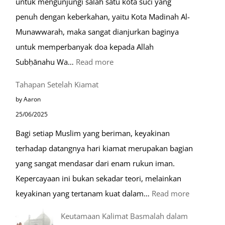
untuk mengunjungi salah satu kota suci yang
Eropa
penuh dengan keberkahan, yaitu Kota Madinah Al-
Munawwarah, maka sangat dianjurkan baginya
untuk memperbanyak doa kepada Allah
:
Subḥānahu Wa…
Read more
Keutamaan
Tahapan Setelah Kiamat
Berdoa
by Aaron
di
25/06/2025
Raudhah
Bagi setiap Muslim yang beriman, keyakinan
terhadap datangnya hari kiamat merupakan bagian
yang sangat mendasar dari enam rukun iman.
Kepercayaan ini bukan sekadar teori, melainkan
:
keyakinan yang tertanam kuat dalam…
Read more
Tahapan
Keutamaan Kalimat Basmalah dalam
Setelah