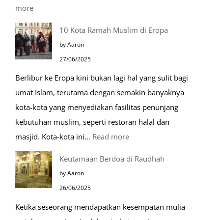
:
more
Tiga
10 Kota Ramah Muslim di Eropa
Makam
by Aaron
Mulia
27/06/2025
di
Berlibur ke Eropa kini bukan lagi hal yang sulit bagi
Masjid
umat Islam, terutama dengan semakin banyaknya
Nabawi
kota-kota yang menyediakan fasilitas penunjang
kebutuhan muslim, seperti restoran halal dan
:
masjid. Kota-kota ini…
Read more
10
Keutamaan Berdoa di Raudhah
Kota
by Aaron
Ramah
26/06/2025
Muslim
Ketika seseorang mendapatkan kesempatan mulia
di