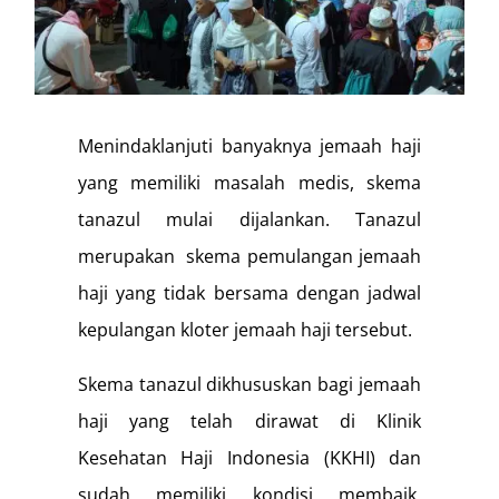
Air Jordan 11 UNC Pre Order
Menindaklanjuti banyaknya jemaah haji
yang memiliki masalah medis, skema
tanazul mulai dijalankan. Tanazul
merupakan skema pemulangan jemaah
haji yang tidak bersama dengan jadwal
kepulangan kloter jemaah haji tersebut.
Skema tanazul dikhususkan bagi jemaah
haji yang telah dirawat di Klinik
Kesehatan Haji Indonesia (KKHI) dan
sudah memiliki kondisi membaik.