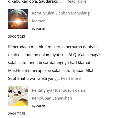
:
dikabulkan do’a. Saudaraku ……
Read more
Do’a
Kemunculan Dabbah Menjelang
Saat
Kiamat
Safar,
by Aaron
Do’a
30/06/2025
yang
Keberadaan makhluk misterius bernama dabbah
Mustajab
telah disebutkan dalam ayat suci Al-Qur’an sebagai
salah satu tanda besar datangnya hari kiamat.
Makhluk ini merupakan salah satu ciptaan Allah
:
Subḥānahu wa Taʿālā yang…
Read more
Kemunculan
Pentingnya Husnudzon dalam
Dabbah
Kehidupan Sehari-hari
Menjelang
by Aaron
Kiamat
29/06/2025