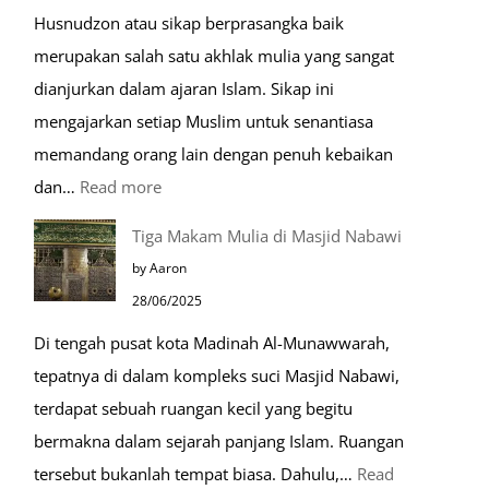
Husnudzon atau sikap berprasangka baik
merupakan salah satu akhlak mulia yang sangat
dianjurkan dalam ajaran Islam. Sikap ini
mengajarkan setiap Muslim untuk senantiasa
memandang orang lain dengan penuh kebaikan
:
dan…
Read more
Pentingnya
Tiga Makam Mulia di Masjid Nabawi
Husnudzon
by Aaron
dalam
28/06/2025
Kehidupan
Di tengah pusat kota Madinah Al-Munawwarah,
Sehari-
tepatnya di dalam kompleks suci Masjid Nabawi,
hari
terdapat sebuah ruangan kecil yang begitu
bermakna dalam sejarah panjang Islam. Ruangan
tersebut bukanlah tempat biasa. Dahulu,…
Read