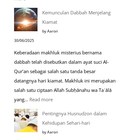
Do’a
Kemunculan Dabbah Menjelang
Saat
Kiamat
Safar,
by Aaron
Do’a
30/06/2025
yang
Keberadaan makhluk misterius bernama
Mustajab
dabbah telah disebutkan dalam ayat suci Al-
Qur’an sebagai salah satu tanda besar
datangnya hari kiamat. Makhluk ini merupakan
salah satu ciptaan Allah Subḥānahu wa Taʿālā
:
yang…
Read more
Kemunculan
Pentingnya Husnudzon dalam
Dabbah
Kehidupan Sehari-hari
Menjelang
by Aaron
Kiamat