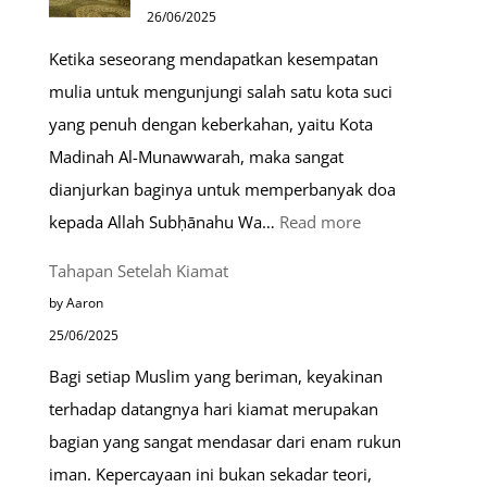
Ramah
26/06/2025
Muslim
Ketika seseorang mendapatkan kesempatan
di
mulia untuk mengunjungi salah satu kota suci
Eropa
yang penuh dengan keberkahan, yaitu Kota
Madinah Al-Munawwarah, maka sangat
dianjurkan baginya untuk memperbanyak doa
:
kepada Allah Subḥānahu Wa…
Read more
Keutamaan
Tahapan Setelah Kiamat
Berdoa
by Aaron
di
25/06/2025
Raudhah
Bagi setiap Muslim yang beriman, keyakinan
terhadap datangnya hari kiamat merupakan
bagian yang sangat mendasar dari enam rukun
iman. Kepercayaan ini bukan sekadar teori,