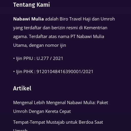
Basmalah
Tentang Kami
dalam
Nabawi Mulia
adalah Biro Travel Haji dan Umroh
Kehidupan
yang terdaftar dan berizin resmi di Kementrian
Muslim
agama. Terdaftar atas nama PT Nabawi Mulia
Utama, dengan nomor ijin
• Ijin PPIU : U.277 / 2021
• Ijin PIHK :
91201048416390001
/2021
Artikel
Mengenal Lebih Mengenal Nabawi Mulia: Paket
Umroh Dengan Kereta Cepat
Tempat-Tempat Mustajab untuk Berdoa Saat
Umroh