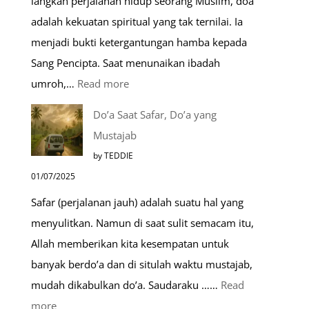
langkah perjalanan hidup seorang Muslim, doa
Umroh
adalah kekuatan spiritual yang tak ternilai. Ia
Dengan
menjadi bukti ketergantungan hamba kepada
Kereta
Sang Pencipta. Saat menunaikan ibadah
Cepat
:
umroh,…
Read more
Tempat-
Do’a Saat Safar, Do’a yang
Tempat
Mustajab
Mustajab
by TEDDIE
untuk
01/07/2025
Berdoa
Safar (perjalanan jauh) adalah suatu hal yang
Saat
menyulitkan. Namun di saat sulit semacam itu,
Umroh
Allah memberikan kita kesempatan untuk
banyak berdo’a dan di situlah waktu mustajab,
mudah dikabulkan do’a. Saudaraku ……
Read
:
more