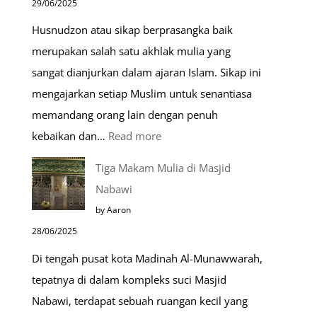
29/06/2025
Husnudzon atau sikap berprasangka baik
merupakan salah satu akhlak mulia yang
sangat dianjurkan dalam ajaran Islam. Sikap ini
mengajarkan setiap Muslim untuk senantiasa
memandang orang lain dengan penuh
:
kebaikan dan…
Read more
Pentingnya
Tiga Makam Mulia di Masjid
Husnudzon
Nabawi
dalam
by Aaron
Kehidupan
28/06/2025
Sehari-
Di tengah pusat kota Madinah Al-Munawwarah,
hari
tepatnya di dalam kompleks suci Masjid
Nabawi, terdapat sebuah ruangan kecil yang