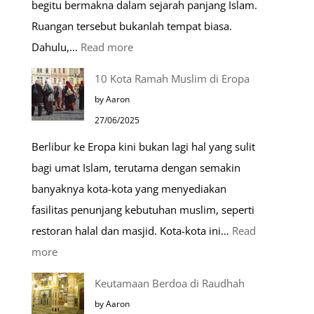
begitu bermakna dalam sejarah panjang Islam.
Ruangan tersebut bukanlah tempat biasa.
:
Dahulu,…
Read more
Tiga
10 Kota Ramah Muslim di Eropa
Makam
by Aaron
Mulia
27/06/2025
di
Berlibur ke Eropa kini bukan lagi hal yang sulit
Masjid
bagi umat Islam, terutama dengan semakin
Nabawi
banyaknya kota-kota yang menyediakan
fasilitas penunjang kebutuhan muslim, seperti
restoran halal dan masjid. Kota-kota ini…
Read
:
more
10
Keutamaan Berdoa di Raudhah
Kota
by Aaron