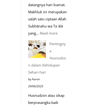
datangnya hari kiamat.
Makhluk ini merupakan
salah satu ciptaan Allah
Subḥānahu wa Taʿālā
:
yang…
Read more
Kemunculan
Pentingny
Dabbah
a
Menjelang
Husnudzo
Kiamat
n dalam Kehidupan
Sehari-hari
by Aaron
29/06/2025
Husnudzon atau sikap
berprasangka baik