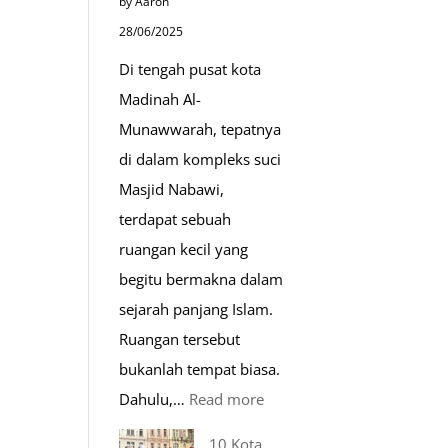
by Aaron
hari
28/06/2025
Di tengah pusat kota
Madinah Al-
Munawwarah, tepatnya
di dalam kompleks suci
Masjid Nabawi,
terdapat sebuah
ruangan kecil yang
begitu bermakna dalam
sejarah panjang Islam.
Ruangan tersebut
bukanlah tempat biasa.
:
Dahulu,…
Read more
Tiga
10 Kota