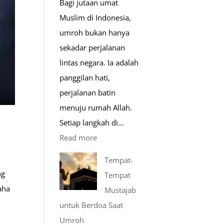
Bagi jutaan umat
Muslim di Indonesia,
umroh bukan hanya
sekadar perjalanan
lintas negara. Ia adalah
panggilan hati,
perjalanan batin
menuju rumah Allah.
Setiap langkah di…
:
Read more
Mengenal
Tempat-
Lebih
ng
Tempat
Mengenal
aha
Mustajab
Nabawi
untuk Berdoa Saat
Mulia:
Umroh