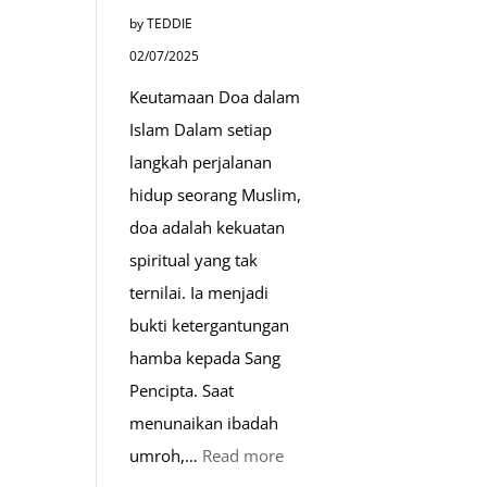
Paket
by TEDDIE
Umroh
02/07/2025
Dengan
Keutamaan Doa dalam
Kereta
Islam Dalam setiap
Cepat
langkah perjalanan
hidup seorang Muslim,
doa adalah kekuatan
spiritual yang tak
ternilai. Ia menjadi
bukti ketergantungan
hamba kepada Sang
Pencipta. Saat
menunaikan ibadah
:
umroh,…
Read more