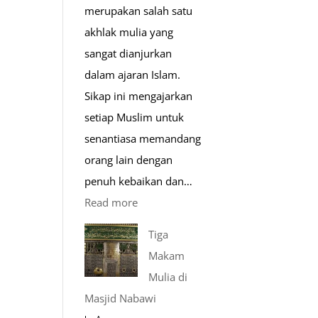
merupakan salah satu
akhlak mulia yang
sangat dianjurkan
dalam ajaran Islam.
Sikap ini mengajarkan
setiap Muslim untuk
senantiasa memandang
orang lain dengan
penuh kebaikan dan…
:
Read more
Pentingnya
Tiga
Husnudzon
Makam
dalam
Mulia di
Kehidupan
Masjid Nabawi
Sehari-