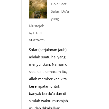
Tempat-
Do’a Saat
Tempat
Safar, Do’a
Mustajab
yang
untuk
Mustajab
Berdoa
by TEDDIE
Saat
01/07/2025
Umroh
Safar (perjalanan jauh)
adalah suatu hal yang
menyulitkan. Namun di
saat sulit semacam itu,
Allah memberikan kita
kesempatan untuk
banyak berdo’a dan di
situlah waktu mustajab,
mudah dikabulkan