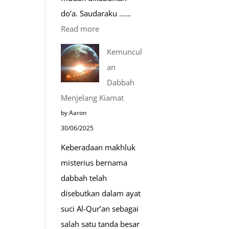
do’a. Saudaraku ……
:
Read more
Do’a
Kemuncul
Saat
an
Safar,
Dabbah
Do’a
Menjelang Kiamat
yang
by Aaron
Mustajab
30/06/2025
Keberadaan makhluk
misterius bernama
dabbah telah
disebutkan dalam ayat
suci Al-Qur’an sebagai
salah satu tanda besar